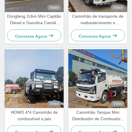
Vídeo
Vídeo
Dongfeng 2cbm Mini Capitão
Caminhão de transporte de
Diesel e Gasolina Camião
reabastecimento e
Dispensador de Combustível
distribuição de combustível
com tanque de óleo HOWO
Converse Agora
Converse Agora
RHD
Vídeo
Vídeo
HOWO 4*4 Caminhão de
Caminhão Tanque Mini
combustível a jato
Distribuidor de Combustível
Dongfeng Captain C RHD