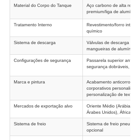
Material do Corpo do Tanque
Aço carbono de alta resist
premium/liga de alumínio o
Tratamento Interno
Revestimento/forro interno
químico
Sistema de descarga
Válvulas de descarga de g
mangueiras de alumínio no
Configurações de segurança
Passarela superior antider
segurança dobráveis, prote
Marca e pintura
Acabamento anticorrosivo 
corporativos personalizad
personalização de texto e
Mercados de exportação alvo
Oriente Médio (Arábia Saud
Árabes Unidos), África, Su
Sistema de freio
Sistema de freio pneumáti
opcional