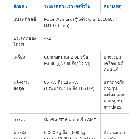
ลักษณะ
ระยะเฉพาะเจาะจงทั่วไป
หมายเหตุ
แบรนด์ชัสซี่
Foton Aumark (รุ่นต่างๆ: S, BJ1065,
BJ1078 ฯลฯ)
ประเภทของ
4x2
ไดรฟ์
เครื่อง
Cummins ISF2.8L หรือ
มักจะเป็น
F3.8L (ยูโร III ถึงยูโร VI)
เครื่องยนต์
คัมมินส์
พลังงาน
85 kW ถึง 115 kW
แตกต่างกัน
สูงสุด
(ประมาณ 115 ถึง 156 HP)
ตามรุ่น
เครื่อง และ
มาตรฐาน
การปล่อย
การส่ง
มือหรือ ZF 6 ความเร็ว AMT
น้ําหนัก
6,000 kg ถึง 8,500 kg
มีความแตก
รถยนต์
(สูงสุด 18,000 kg สําหรับรุ่น
ต่างกัน