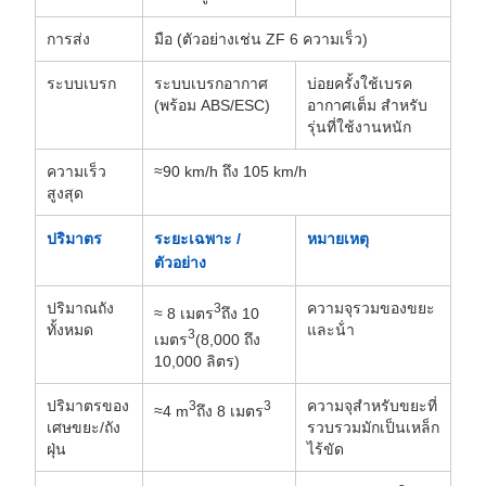
การส่ง
มือ (ตัวอย่างเช่น ZF 6 ความเร็ว)
ระบบเบรก
ระบบเบรกอากาศ
บ่อยครั้งใช้เบรค
(พร้อม ABS/ESC)
อากาศเต็ม สําหรับ
รุ่นที่ใช้งานหนัก
ความเร็ว
≈90 km/h ถึง 105 km/h
สูงสุด
ปริมาตร
ระยะเฉพาะ /
หมายเหตุ
ตัวอย่าง
ปริมาณถัง
ความจุรวมของขยะ
3
≈ 8 เมตร
ถึง 10
ทั้งหมด
และน้ํา
3
เมตร
(8,000 ถึง
10,000 ลิตร)
ปริมาตรของ
ความจุสําหรับขยะที่
3
3
≈4 m
ถึง 8 เมตร
เศษขยะ/ถัง
รวบรวมมักเป็นเหล็ก
ฝุ่น
ไร้ขัด