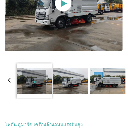
โฟตัน อูมาร์ค เครื่องล้างถนนแรงดันสูง