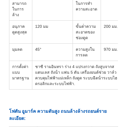
สามารถ
ในการทํา
ในการ
ความสะอาด
ล้าง
อนุภาค
120 มม
ขั้นต่ําความ
200 มม.
ดูดสูงสุด
สะอาดของ
ช่องดูด
มุมลด
45°
ความสูงใน
970 มม.
การลด
การตั้งค่า
ชาซี รามอินทรา ร่าง 4 แปรงกวาด ถังสูบจากส
แบบ
แตนเลส ถังน้ํา แฟน 5 ตัน เครื่องยนต์ช่วย วาล์ว
มาตรฐาน
ควบคุมไฟฟ้าแม่เหล็ก ถังดูด ระบบฉีดน้ําระบบไฮ
ดรอลิกและระบบไฟฟ้า.
โฟตัน อูมาร์ค ความดันสูง ถนนล้างล้างรถยนต์ราย
ละเอียด: