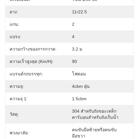
ยาง:
11r22.5
แกน:
2
แปรง:
4
ความกว้างของการกวาด:
3.2 ม
ความเร็วสูงสุด (km/h):
90
แบรนด์รถบรรทุก:
โฟตอน
ความจุ:
4cbm ฝุ่น
ความจุ 1:
1.5cbm
304 สำหรับถังขยะเหล็ก
วัสดุ:
คาร์บอนสำหรับถังเก็บน้ำ
คนขับมือซ้ายหรือคนขับ
พวงมาลัย:
มือขวา