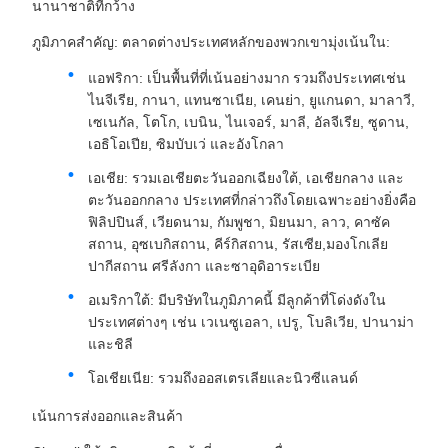
นานาชาติที่กว้าง
ภูมิภาคสําคัญ: ตลาดต่างประเทศหลักของพวกเขามุ่งเน้นใน:
แอฟริกา: เป็นพื้นที่ที่เน้นอย่างมาก รวมถึงประเทศเช่น
ไนจีเรีย, กานา, แทนซาเนีย, เคนย่า, ยูแกนดา, มาลาวี,
เซเนกัล, โตโก, เบนิน, ไนเจอร์, มาลี, อัลจีเรีย, ซูดาน,
เอธิโอเปีย, ซิมบับเว่ และอังโกลา
เอเชีย: รวมเอเชียตะวันออกเฉียงใต้, เอเชียกลาง และ
ตะวันออกกลาง ประเทศที่กล่าวถึงโดยเฉพาะอย่างยิ่งคือ
ฟิลิปปินส์, เวียดนาม, กัมพูชา, มิยนมา, ลาว, คาซัค
สถาน, อุซเบกิสถาน, คีร์กิสถาน, รัสเซีย,มองโกเลีย
ปากีสถาน ศรีลังกา และซาอุดิอาระเบีย
อเมริกาใต้: มีบริษัทในภูมิภาคนี้ มีลูกค้าที่โด่งดังใน
ประเทศต่างๆ เช่น เวเนซูเอลา, เปรู, โบลิเวีย, ปานาม่า
และชิลี
โอเชียเนีย: รวมถึงออสเตรเลียและนิวซีแลนด์
เน้นการส่งออกและสินค้า