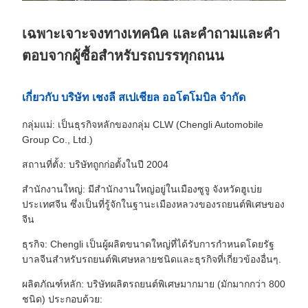
เฉพาะเจาะจงทางเทคนิค และคําถามและคํา
ตอบจากผู้ซื้อสําหรับรถบรรทุกถนน
เกี่ยวกับ บริษัท เชงลี สเปเชียล ออโตโมบิล จํากัด
กลุ่มแม่: เป็นธุรกิจหลักของกลุ่ม CLW (Chengli Automobile
Group Co., Ltd.)
สถานที่ตั้ง: บริษัทถูกก่อตั้งในปี 2004
สํานักงานใหญ่: มีสํานักงานใหญ่อยู่ในเมืองซูจู จังหวัดฮูเบ่ย
ประเทศจีน ซึ่งเป็นที่รู้จักในฐานะเมืองหลวงของรถยนต์พิเศษของ
จีน
ธุรกิจ: Chengli เป็นผู้ผลิตขนาดใหญ่ที่ได้รับการกําหนดโดยรัฐ
บาลจีนสําหรับรถยนต์พิเศษหลายชนิดและธุรกิจที่เกี่ยวข้องอื่นๆ.
ผลิตภัณฑ์หลัก: บริษัทผลิตรถยนต์พิเศษมากมาย (มักมากกว่า 800
ชนิด) ประกอบด้วย: