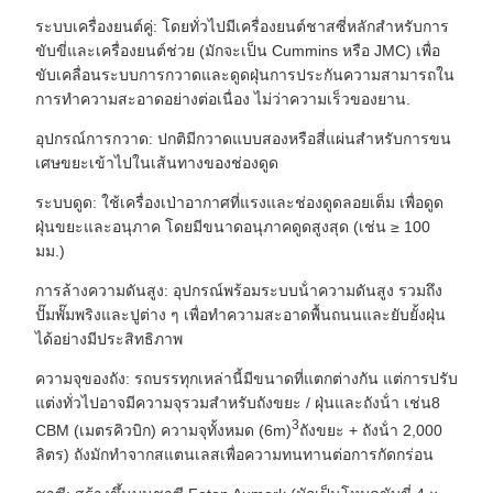
ระบบเครื่องยนต์คู่: โดยทั่วไปมีเครื่องยนต์ชาสซี่หลักสําหรับการ
ขับขี่และเครื่องยนต์ช่วย (มักจะเป็น Cummins หรือ JMC) เพื่อ
ขับเคลื่อนระบบการกวาดและดูดฝุ่นการประกันความสามารถใน
การทําความสะอาดอย่างต่อเนื่อง ไม่ว่าความเร็วของยาน.
อุปกรณ์การกวาด: ปกติมีกวาดแบบสองหรือสี่แผ่นสําหรับการขน
เศษขยะเข้าไปในเส้นทางของช่องดูด
ระบบดูด: ใช้เครื่องเป่าอากาศที่แรงและช่องดูดลอยเต็ม เพื่อดูด
ฝุ่นขยะและอนุภาค โดยมีขนาดอนุภาคดูดสูงสุด (เช่น ≥ 100
มม.)
การล้างความดันสูง: อุปกรณ์พร้อมระบบน้ําความดันสูง รวมถึง
ปั๊มพั๊มพริงและปูต่าง ๆ เพื่อทําความสะอาดพื้นถนนและยับยั้งฝุ่น
ได้อย่างมีประสิทธิภาพ
ความจุของถัง: รถบรรทุกเหล่านี้มีขนาดที่แตกต่างกัน แต่การปรับ
แต่งทั่วไปอาจมีความจุรวมสําหรับถังขยะ / ฝุ่นและถังน้ํา เช่น8
3
CBM (เมตรคิวบิก) ความจุทั้งหมด (6m)
ถังขยะ + ถังน้ํา 2,000
ลิตร) ถังมักทําจากสแตนเลสเพื่อความทนทานต่อการกัดกร่อน