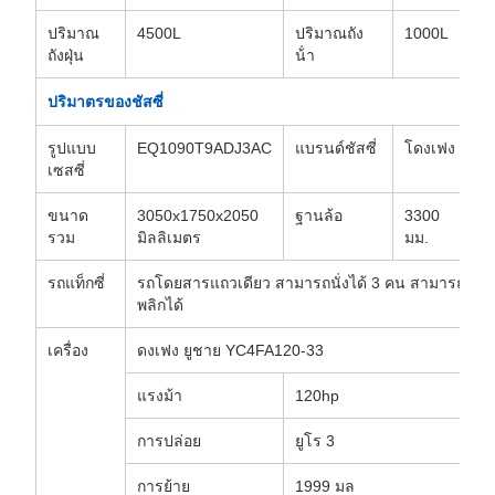
ปริมาณ
4500L
ปริมาณถัง
1000L
ถังฝุ่น
น้ํา
ปริมาตรของชัสซี่
รูปแบบ
EQ1090T9ADJ3AC
แบรนด์ชัสซี่
โดงเฟง
เซสซี่
ขนาด
3050x1750x2050
ฐานล้อ
3300
รวม
มิลลิเมตร
มม.
รถแท็กซี่
รถโดยสารแถวเดียว สามารถนั่งได้ 3 คน สามารถ
พลิกได้
เครื่อง
ดงเฟง ยูชาย YC4FA120-33
แรงม้า
120hp
การปล่อย
ยูโร 3
การย้าย
1999 มล