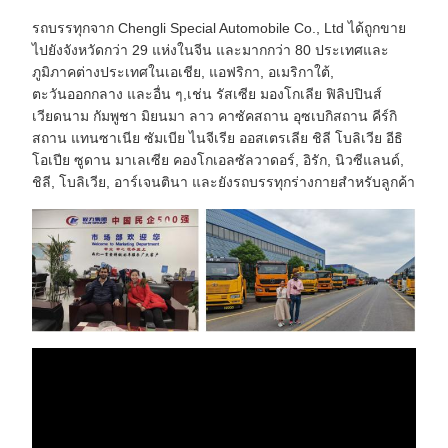
รถบรรทุกจาก Chengli Special Automobile Co., Ltd ได้ถูกขาย
ไปยังจังหวัดกว่า 29 แห่งในจีน และมากกว่า 80 ประเทศและ
ภูมิภาคต่างประเทศในเอเชีย, แอฟริกา, อเมริกาใต้,
ตะวันออกกลาง และอื่น ๆ,เช่น รัสเซีย มองโกเลีย ฟิลิปปินส์
เวียดนาม กัมพูชา มิยนมา ลาว คาซัคสถาน อุซเบกิสถาน คีร์กิ
สถาน แทนซาเนีย ซัมเบีย ไนจีเรีย ออสเตรเลีย ชิลี โบลิเวีย อีธิ
โอเปีย ซูดาน มาเลเซีย คองโกเอลซัลวาดอร์, อิรัก, นิวซีแลนด์,
ชิลี, โบลิเวีย, อาร์เจนตินา และยังรถบรรทุกร่างกายสําหรับลูกค้า