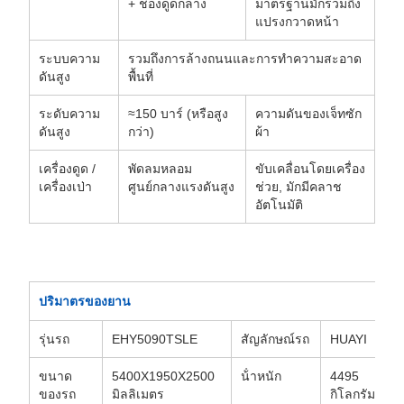
+ ช่องดูดกลาง
มาตรฐานมักรวมถึง
แปรงกวาดหน้า
ระบบความ
รวมถึงการล้างถนนและการทําความสะอาด
ดันสูง
พื้นที่
ระดับความ
≈150 บาร์ (หรือสูง
ความดันของเจ็ทซัก
ดันสูง
กว่า)
ผ้า
เครื่องดูด /
พัดลมหลอม
ขับเคลื่อนโดยเครื่อง
เครื่องเป่า
ศูนย์กลางแรงดันสูง
ช่วย, มักมีคลาช
อัตโนมัติ
ปริมาตรของยาน
รุ่นรถ
EHY5090TSLE
สัญลักษณ์รถ
HUAYI
ขนาด
5400X1950X2500
น้ําหนัก
4495
ของรถ
มิลลิเมตร
กิโลกรัม