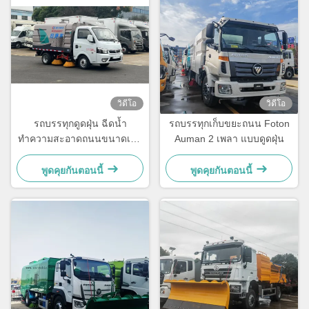
วิดีโอ
วิดีโอ
รถบรรทุกดูดฝุ่น ฉีดน้ำ
รถบรรทุกเก็บขยะถนน Foton
ทำความสะอาดถนนขนาดเล็ก
Auman 2 เพลา แบบดูดฝุ่น
Dongfeng
พูดคุยกันตอนนี้
พูดคุยกันตอนนี้