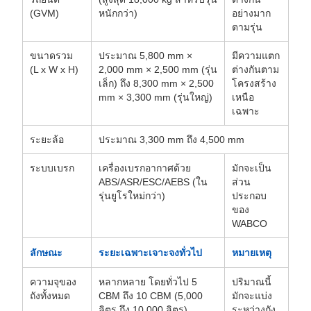
(GVM)
หนักกว่า)
อย่างมาก
ตามรุ่น
ขนาดรวม
ประมาณ 5,800 mm ×
มีความแตก
(L x W x H)
2,000 mm × 2,500 mm (รุ่น
ต่างกันตาม
เล็ก) ถึง 8,300 mm × 2,500
โครงสร้าง
mm × 3,300 mm (รุ่นใหญ่)
เหนือ
เฉพาะ
ระยะล้อ
ประมาณ 3,300 mm ถึง 4,500 mm
ระบบเบรก
เครื่องเบรกอากาศด้วย
มักจะเป็น
ABS/ASR/ESC/AEBS (ใน
ส่วน
รุ่นยูโรใหม่กว่า)
ประกอบ
ของ
WABCO
ลักษณะ
ระยะเฉพาะเจาะจงทั่วไป
หมายเหตุ
ความจุของ
หลากหลาย โดยทั่วไป 5
ปริมาณนี้
ถังทั้งหมด
CBM ถึง 10 CBM (5,000
มักจะแบ่ง
ลิตร ถึง 10,000 ลิตร)
ระหว่างถัง