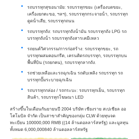
รถบรรทุกสุขอนามัย: รถบรรทุกขยะ (เครื่องบดขยะ,
เครื่องยกตะขอ, ฯลฯ), รถบรรทุกกระจายน้ํา, รถบรรทุก
ดูดน้ําเสีย, รถบรรทุกถนน
รถบรรทุกถัง: รถบรรทุกถังน้ํามัน รถบรรทุกถัง LPG รถ
บรรทุกถังน้ํา รถบรรทุกถังสารเคมีเหลว
รถยนต์วิศวกรรม/การก่อสร้าง: รถบรรทุกขยะ, รถ
บรรทุกผสมคอนกรีต, เครนติดรถบรรทุก, รถบรรทุกบน
พื้นที่บิน (รถยกคน), รถบรรทุกลากถัง.
รถช่วยเหลือและรถฉุกเฉิน รถดับเพลิง รถบรรทุก รถ
บรรทุกปั๊มระบายฉุกเฉิน
รถบรรทุกกล่อง / รถกระบะ: รถบรรทุกเย็น, รถบรรทุก
สินค้า, รถบรรทุกโฆษณา LED
สร้างขึ้นในเดือนกันยายนปี 2004 บริษัท เชียงราย สเปเชียล ออ
โตโมบิล จํากัด เป็นสาขาสําคัญของกลุ่ม CLW ด้วยทุนจด
ทะเบียน 100000,000 RMB ((14 ล้านดอลลาร์สหรัฐ) และมูลทุน
ทั้งหมด 6,000,000840 ล้านดอลลาร์สหรัฐ