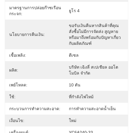
มาตรฐานการปล่อยก๊าซเรือน
ยูโร 4
กระจก:
ขอรับเงินคืนหากสินค้าที่คุณ
สั่งซื้อไม่มีการจัดส่ง สูญหาย 
นโยบายการคืนเงิน:
หรือมาถึงพร้อมกับปัญหาเกี่ยว
กับผลิตภัณฑ์
เชื้อเพลิง:
ดีเซล
บริษัท เฉิงลี่ สเปเชียล ออโต
ผลิต:
โมบิล จำกัด
เพย์โหลด:
10 ตัน
ใช้:
ที่กำลังไฟไหม้
กระบวนการทำความสะอาด:
การทำความสะอาดน้ำเย็น
เงื่อนไข:
ใหม่
เครื่องยนต์:
YC6A240-33