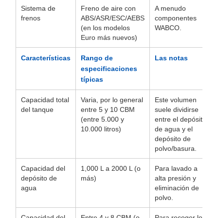
Sistema de
Freno de aire con
A menudo
frenos
ABS/ASR/ESC/AEBS
componentes
(en los modelos
WABCO.
Euro más nuevos)
Características
Rango de
Las notas
especificaciones
típicas
Capacidad total
Varia, por lo general
Este volumen
del tanque
entre 5 y 10 CBM
suele dividirse
(entre 5.000 y
entre el depósito
10.000 litros)
de agua y el
depósito de
polvo/basura.
Capacidad del
1,000 L a 2000 L (o
Para lavado a
depósito de
más)
alta presión y
agua
eliminación de
polvo.
Capacidad del
Entre 4 y 8 CBM (o
Para recoger los