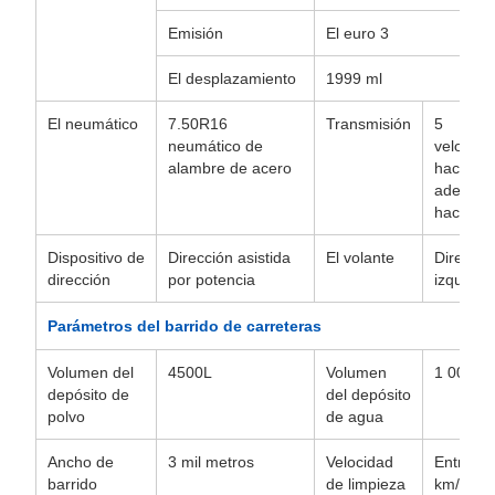
Emisión
El euro 3
El desplazamiento
1999 ml
El neumático
7.50R16
Transmisión
5
neumático de
velocida
alambre de acero
hacia
adelante
hacia at
Dispositivo de
Dirección asistida
El volante
Direcció
dirección
por potencia
izquierd
Parámetros del barrido de carreteras
Volumen del
4500L
Volumen
1 000 lit
depósito de
del depósito
polvo
de agua
Ancho de
3 mil metros
Velocidad
Entre 3 
barrido
de limpieza
km/h