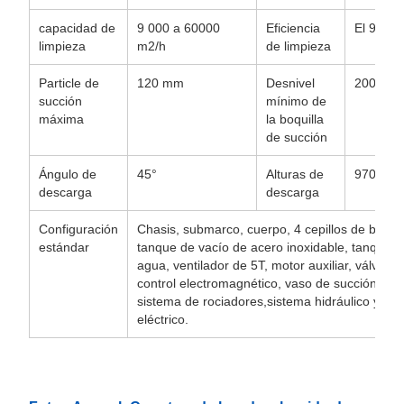
capacidad de
9 000 a 60000
Eficiencia
El 98%
limpieza
m2/h
de limpieza
Particle de
120 mm
Desnivel
200 mm
succión
mínimo de
máxima
la boquilla
de succión
Ángulo de
45°
Alturas de
970 mm
descarga
descarga
Configuración
Chasis, submarco, cuerpo, 4 cepillos de barrid
estándar
tanque de vacío de acero inoxidable, tanque d
agua, ventilador de 5T, motor auxiliar, válvula 
control electromagnético, vaso de succión,
sistema de rociadores,sistema hidráulico y si
eléctrico.