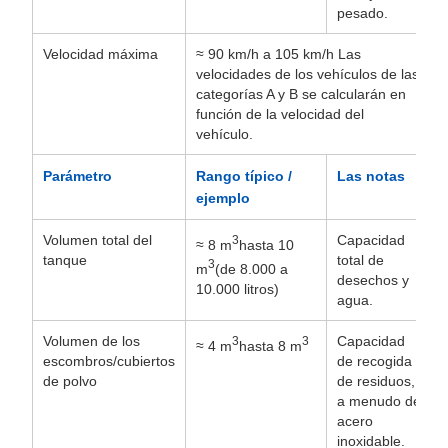
pesado.
Velocidad máxima
≈ 90 km/h a 105 km/h Las
velocidades de los vehículos de las
categorías A y B se calcularán en
función de la velocidad del
vehículo.
Parámetro
Rango típico /
Las notas
ejemplo
Volumen total del
Capacidad
3
≈ 8 m
hasta 10
tanque
total de
3
m
(de 8.000 a
desechos y
10.000 litros)
agua.
Volumen de los
Capacidad
3
3
≈ 4 m
hasta 8 m
escombros/cubiertos
de recogida
de polvo
de residuos,
a menudo de
acero
inoxidable.