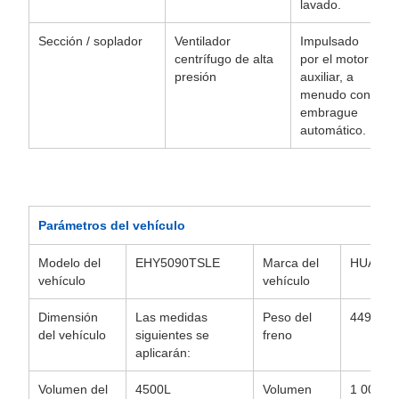
lavado.
Sección / soplador
Ventilador
Impulsado
centrífugo de alta
por el motor
presión
auxiliar, a
menudo con
embrague
automático.
Parámetros del vehículo
Modelo del
EHY5090TSLE
Marca del
HUAYI
vehículo
vehículo
Dimensión
Las medidas
Peso del
4495 kg
del vehículo
siguientes se
freno
aplicarán:
Volumen del
4500L
Volumen
1 000 lit