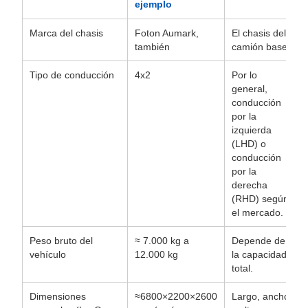
ejemplo
Marca del chasis
Foton Aumark,
El chasis del
también
camión base.
Tipo de conducción
4x2
Por lo
general,
conducción
por la
izquierda
(LHD) o
conducción
por la
derecha
(RHD) según
el mercado.
Peso bruto del
≈ 7.000 kg a
Depende de
vehículo
12.000 kg
la capacidad
total.
Dimensiones
≈6800×2200×2600
Largo, ancho