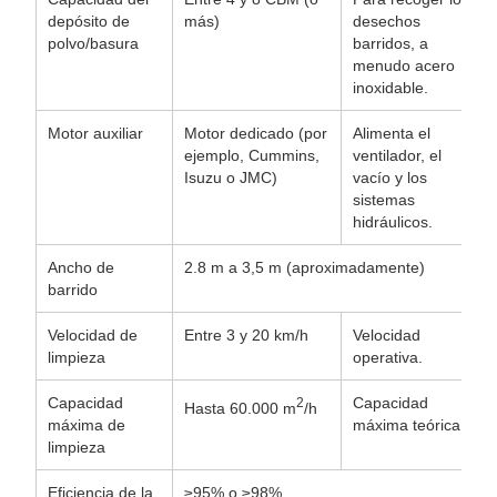
depósito de
más)
desechos
polvo/basura
barridos, a
menudo acero
inoxidable.
Motor auxiliar
Motor dedicado (por
Alimenta el
ejemplo, Cummins,
ventilador, el
Isuzu o JMC)
vacío y los
sistemas
hidráulicos.
Ancho de
2.8 m a 3,5 m (aproximadamente)
barrido
Velocidad de
Entre 3 y 20 km/h
Velocidad
limpieza
operativa.
Capacidad
Capacidad
2
Hasta 60.000 m
/h
máxima de
máxima teórica.
limpieza
Eficiencia de la
≥95% o ≥98%