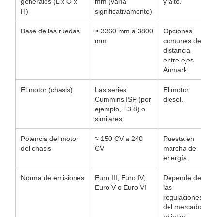
generales (L x O x
mm (varía
y alto.
H)
significativamente)
Base de las ruedas
≈ 3360 mm a 3800
Opciones
mm
comunes de
distancia
entre ejes
Aumark.
El motor (chasis)
Las series
El motor
Cummins ISF (por
diesel.
ejemplo, F3.8) o
similares
Potencia del motor
≈ 150 CV a 240
Puesta en
del chasis
CV
marcha de
energía.
Norma de emisiones
Euro III, Euro IV,
Depende de
Euro V o Euro VI
las
regulaciones
del mercado
objetivo.