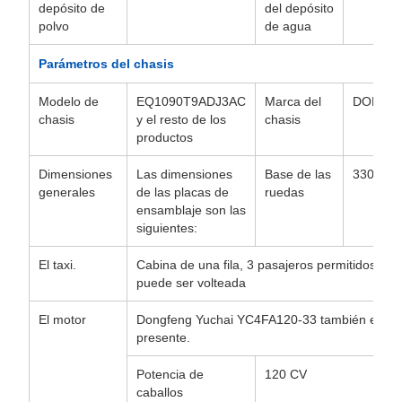
depósito de
del depósito
polvo
de agua
Parámetros del chasis
Modelo de
EQ1090T9ADJ3AC
Marca del
DONGF
chasis
y el resto de los
chasis
productos
Dimensiones
Las dimensiones
Base de las
3300 m
generales
de las placas de
ruedas
ensamblaje son las
siguientes:
El taxi.
Cabina de una fila, 3 pasajeros permitidos, ca
puede ser volteada
El motor
Dongfeng Yuchai YC4FA120-33 también está
presente.
Potencia de
120 CV
caballos