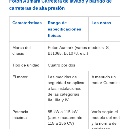
Foton Aumark Carretera de lavado y barrido de
carreteras de alta presión
Características
Rango de
Las notas
especificaciones
típicas
Marca del
Foton Aumark (varios modelos: S,
chasis
BJ1065, BJ1078, etc.)
Tipo de unidad
Cuatro por dos
El motor
Las medidas de
A menudo un
seguridad se aplican
motor Cummins.
a las instalaciones
de las categorías
IIa, IIIa y IV.
Potencia
85 kW a 115 kW
Varía según el
máxima
(aproximadamente
modelo del motor
115 a 156 CV)
y la norma de