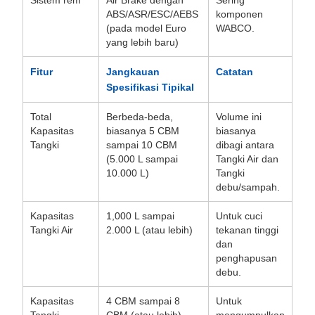
Sistem rem
Air Brake dengan
Sering
ABS/ASR/ESC/AEBS
komponen
(pada model Euro
WABCO.
yang lebih baru)
Fitur
Jangkauan
Catatan
Spesifikasi Tipikal
Total
Berbeda-beda,
Volume ini
Kapasitas
biasanya 5 CBM
biasanya
Tangki
sampai 10 CBM
dibagi antara
(5.000 L sampai
Tangki Air dan
10.000 L)
Tangki
debu/sampah.
Kapasitas
1,000 L sampai
Untuk cuci
Tangki Air
2.000 L (atau lebih)
tekanan tinggi
dan
penghapusan
debu.
Kapasitas
4 CBM sampai 8
Untuk