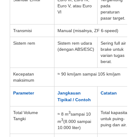
Euro V, atau Euro
pada
VI
peraturan
pasar target.
Transmisi
Manual (misalnya, ZF 6-speed)
Sistem rem
Sistem rem udara
Sering full air
(dengan ABS/ESC)
brake untuk
varian tugas
berat.
Kecepatan
≈ 90 km/jam sampai 105 km/jam
maksimum
Parameter
Jangkauan
Catatan
Tipikal / Contoh
Total Volume
Total kapasitas
3
≈ 8 m
sampai 10
Tangki
untuk puing-
3
m
(8.000 sampai
puing dan air.
10.000 liter)