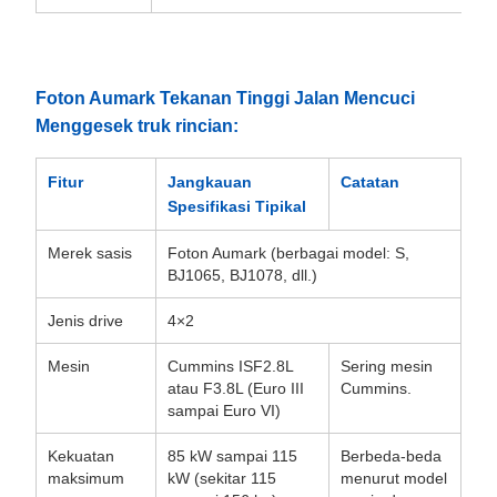
Foton Aumark Tekanan Tinggi Jalan Mencuci
Menggesek truk rincian:
Fitur
Jangkauan
Catatan
Spesifikasi Tipikal
Merek sasis
Foton Aumark (berbagai model: S,
BJ1065, BJ1078, dll.)
Jenis drive
4×2
Mesin
Cummins ISF2.8L
Sering mesin
atau F3.8L (Euro III
Cummins.
sampai Euro VI)
Kekuatan
85 kW sampai 115
Berbeda-beda
maksimum
kW (sekitar 115
menurut model