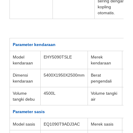
sering dengan
kopling
otomatis.
Parameter kendaraan
Model
EHY5090TSLE
Merek
Hua
kendaraan
kendaraan
Dimensi
5400X1950X2500mm
Berat
449
kendaraan
pengendali
Volume
4500L
Volume tangki
100
tangki debu
air
Parameter sasis
Model sasis
EQ1090T9ADJ3AC
Merek sasis
DO