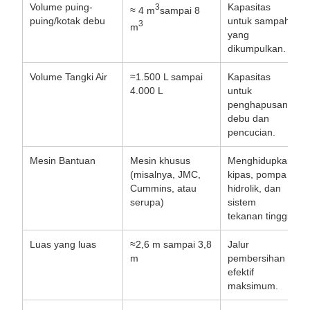
Volume puing-
Kapasitas
3
≈ 4 m
sampai 8
puing/kotak debu
untuk sampah
3
m
yang
dikumpulkan.
Volume Tangki Air
≈1.500 L sampai
Kapasitas
4.000 L
untuk
penghapusan
debu dan
pencucian.
Mesin Bantuan
Mesin khusus
Menghidupkan
(misalnya, JMC,
kipas, pompa
Cummins, atau
hidrolik, dan
serupa)
sistem
tekanan tinggi.
Luas yang luas
≈2,6 m sampai 3,8
Jalur
m
pembersihan
efektif
maksimum.