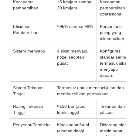
Kecepatan
≈3 km/jam sampai
Kecepatan
pembersihan
20 km/jam
pembersihan
operasional.
Efisiensi
≈95% sampai 98%
Persentase
Pembersihan
puing yang
dikumpulkan.
Sistem menyapu
4 sikat menyapu +
Konfigurasi
nozel sedotan
standar sering
pusat
termasuk sikat
menyapu
depan.
Sistem Tekanan
Termasuk untuk mencuci jalan dan
Tinggi
membersihkan permukaan.
Rating Tekanan
≈150 bar (atau
Tekanan dari
Tinggi
lebih tinggi)
jet cuci.
Penyedot/Pembeku
Kipas sentrifugal
Didorong oleh
tekanan tinggi
mesin bantu,