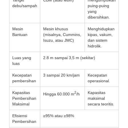
Tangki
CBM (atau lebih)
mengumpulkan
debu/sampah
puing-puing
yang
dibersihkan.
Mesin
Mesin khusus
Menghidupkan
Bantuan
(misalnya, Cummins,
kipas, vakum,
Isuzu, atau JMC)
dan sistem
hidrolik.
Luas yang
2.8 m sampai 3,5 m (sekitar)
luas
Kecepatan
3 sampai 20 km/jam
Kecepatan
pembersihan
operasional.
Kapasitas
Kapasitas
2
Hingga 60.000 m
/h
Pembersihan
maksimal
Maksimal
secara teoritis.
Efisiensi
≥95% atau ≥98%
Pembersihan