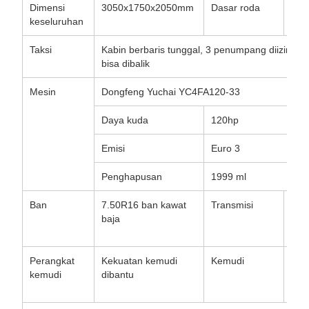
Dimensi
3050x1750x2050mm
Dasar roda
33
keseluruhan
Taksi
Kabin berbaris tunggal, 3 penumpang diizinkan,
bisa dibalik
Mesin
Dongfeng Yuchai YC4FA120-33
Daya kuda
120hp
Emisi
Euro 3
Penghapusan
1999 ml
Ban
7.50R16 ban kawat
Transmisi
5 k
baja
ke 
mun
Perangkat
Kekuatan kemudi
Kemudi
Men
kemudi
dibantu
den
tang