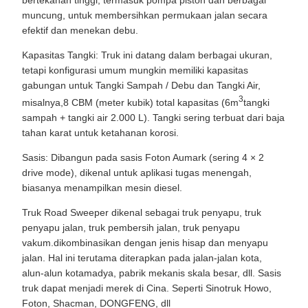
bertekanan tinggi, termasuk pompa piston dan berbagai
muncung, untuk membersihkan permukaan jalan secara
efektif dan menekan debu.
Kapasitas Tangki: Truk ini datang dalam berbagai ukuran,
tetapi konfigurasi umum mungkin memiliki kapasitas
gabungan untuk Tangki Sampah / Debu dan Tangki Air,
3
misalnya,8 CBM (meter kubik) total kapasitas (6m
tangki
sampah + tangki air 2.000 L). Tangki sering terbuat dari baja
tahan karat untuk ketahanan korosi.
Sasis: Dibangun pada sasis Foton Aumark (sering 4 × 2
drive mode), dikenal untuk aplikasi tugas menengah,
biasanya menampilkan mesin diesel.
Truk Road Sweeper dikenal sebagai truk penyapu, truk
penyapu jalan, truk pembersih jalan, truk penyapu
vakum.dikombinasikan dengan jenis hisap dan menyapu
jalan. Hal ini terutama diterapkan pada jalan-jalan kota,
alun-alun kotamadya, pabrik mekanis skala besar, dll. Sasis
truk dapat menjadi merek di Cina. Seperti Sinotruk Howo,
Foton, Shacman, DONGFENG, dll