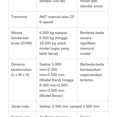
sampai 156 hp)
mesin dan
standar emisi.
Transmisi
AMT manual atau ZF
6-speed
Massa
6,000 kg sampai
Berbeda-beda
kendaraan
8.500 kg (hingga
secara
bruto (GVM)
18.000 kg untuk
signifikan
model tugas yang
menurut
lebih berat)
model.
Dimensi
Sekitar 5.800
Berbeda-beda
keseluruhan
mm×2.000
berdasarkan
(L x W x H)
mm×2.500 mm
superstruktur
(Model Kecil) hingga
tertentu.
8.300 mm×2.500
mm×3.300 mm
(Model Besar)
Jarak roda
Sekitar 3.300 mm sampai 4.500 mm