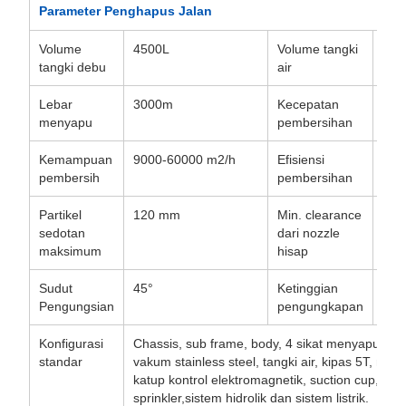
Parameter Penghapus Jalan
Volume
4500L
Volume tangki
100
tangki debu
air
Lebar
3000m
Kecepatan
3-2
menyapu
pembersihan
Kemampuan
9000-60000 m2/h
Efisiensi
98
pembersih
pembersihan
Partikel
120 mm
Min. clearance
200
sedotan
dari nozzle
maksimum
hisap
Sudut
45°
Ketinggian
97
Pengungsian
pengungkapan
Konfigurasi
Chassis, sub frame, body, 4 sikat menyapu, tan
standar
vakum stainless steel, tangki air, kipas 5T, mesi
katup kontrol elektromagnetik, suction cup, sis
sprinkler,sistem hidrolik dan sistem listrik.