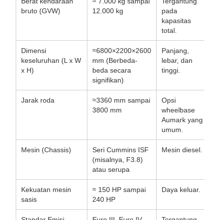
Berat kendaraan
≈ 7.000 kg sampai
Tergantung
bruto (GVW)
12.000 kg
pada
kapasitas
total.
Dimensi
≈6800×2200×2600
Panjang,
keseluruhan (L x W
mm (Berbeda-
lebar, dan
x H)
beda secara
tinggi.
signifikan)
Jarak roda
≈3360 mm sampai
Opsi
3800 mm
wheelbase
Aumark yang
umum.
Mesin (Chassis)
Seri Cummins ISF
Mesin diesel.
(misalnya, F3.8)
atau serupa
Kekuatan mesin
≈ 150 HP sampai
Daya keluar.
sasis
240 HP
Standar Emisi
Euro III, Euro IV,
Tergantung