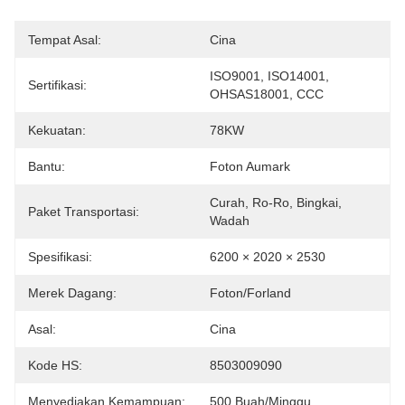
Tempat Asal:
Cina
ISO9001, ISO14001, 
Sertifikasi:
OHSAS18001, CCC
Kekuatan:
78KW
Bantu:
Foton Aumark
Curah, Ro-Ro, Bingkai, 
Paket Transportasi:
Wadah
Spesifikasi:
6200 × 2020 × 2530
Merek Dagang:
Foton/Forland
Asal:
Cina
Kode HS:
8503009090
Menyediakan Kemampuan:
500 Buah/minggu