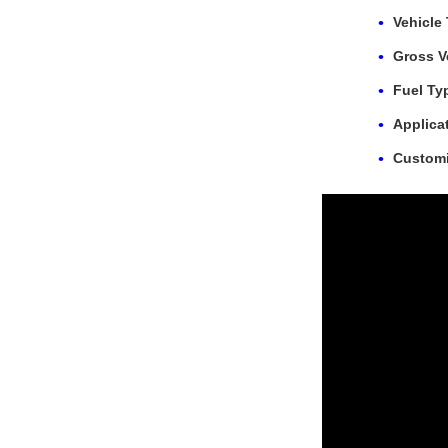
Vehicle
Gross V
Fuel Ty
Applica
Customi