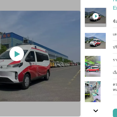
E
ชื
เล
ปร
รา
เง
คว
หน