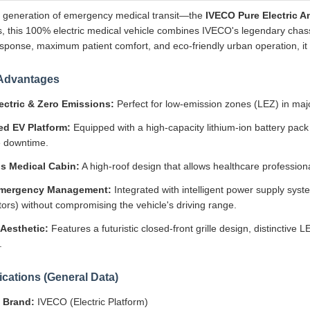
t generation of emergency medical transit—the
IVECO Pure Electric 
es, this 100% electric medical vehicle combines IVECO's legendary chassi
sponse, maximum patient comfort, and eco-friendly urban operation, it r
 Advantages
ectric & Zero Emissions:
Perfect for low-emission zones (LEZ) in major
d EV Platform:
Equipped with a high-capacity lithium-ion battery pack 
e downtime.
s Medical Cabin:
A high-roof design that allows healthcare professional
Emergency Management:
Integrated with intelligent power supply sys
ators) without compromising the vehicle's driving range.
Aesthetic:
Features a futuristic closed-front grille design, distinctive 
.
ications (General Data)
 Brand:
IVECO (Electric Platform)