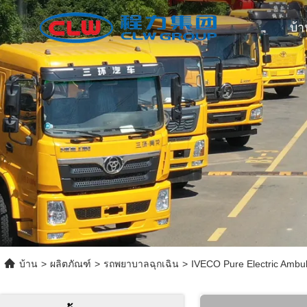
บ้า
บ้าน
>
ผลิตภัณฑ์
>
รถพยาบาลฉุกเฉิน
>
IVECO Pure Electric Ambu