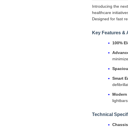
Introducing the nex
healthcare initiativ
Designed for fast re
Key Features &
100% El
Advance
minimiz
Spaciou
Smart 
defibrill
Modern 
lightbars
Technical Specif
Chassis