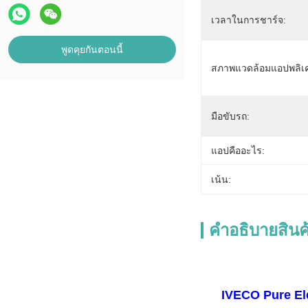
เวลาในการชาร์จ:
พูดคุยกันตอนนี้
สภาพแวดล้อมแอปพลิเค
มือขับรถ:
แอปคืออะไร:
เน้น:
คําอธิบายสินค
IVECO Pure El