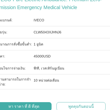
mission Emergency Medical Vehicle
่อแบรนด์:
IVECO
ขรุ่น:
CLW5043XJHNJ6
ิมาณการสั่งซื้อขั้นต่ำ:
1 ยูนิต
คา:
45000USD
ื่อนไขการจ่ายเงิน:
ที/ที, เวสเทิร์นยูเนี่ยน
ามสามารถในการจํา
10 หน่วยต่อเดือน
่าย:
หา ราคา ที่ ดี ที่สุด
พูดคุยกันตอนนี้