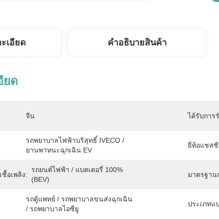
ละเอียด
คําอธิบายสินค้า
อียด
จีน
ได้รับการร
รถพยาบาลไฟฟ้าบริสุทธิ์ IVECO / 
ยี่ห้อแชสซี
ยานพาหนะฉุกเฉิน EV
รถยนต์ไฟฟ้า / แบตเตอรี่ 100% 
ื้อเพลิง:
มาตรฐานก
(BEV)
รถตู้แพทย์ / รถพยาบาลขนส่งฉุกเฉิน 
ประเภทแบต
/ รถพยาบาลไอซียู