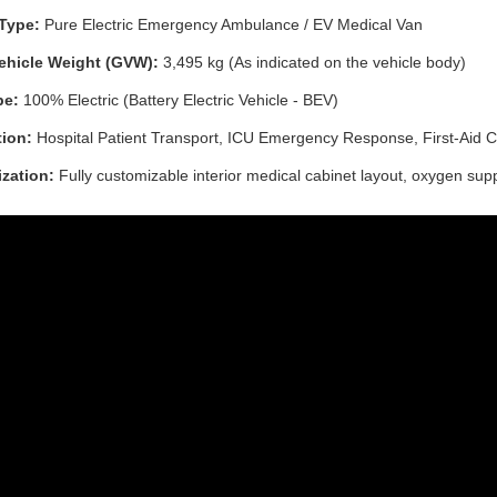
 Type:
Pure Electric Emergency Ambulance / EV Medical Van
ehicle Weight (GVW):
3,495 kg (As indicated on the vehicle body)
pe:
100% Electric (Battery Electric Vehicle - BEV)
tion:
Hospital Patient Transport, ICU Emergency Response, First-Ai
zation:
Fully customizable interior medical cabinet layout, oxygen supp