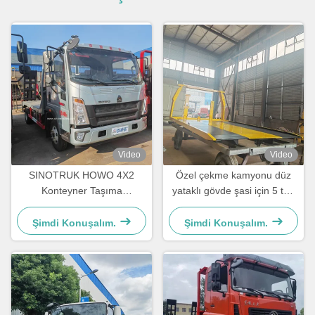
Video
Video
SINOTRUK HOWO 4X2
Özel çekme kamyonu düz
Konteyner Taşıma
yataklı gövde şasi için 5 ton
Ekskavatör Mühendislik
-16 ton yıkıcı
Taşıma Hafif Yatay Kamyon
Şimdi Konuşalım.
Şimdi Konuşalım.