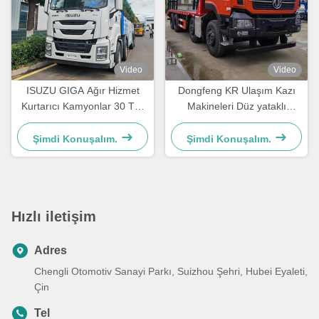
Video
Video
ISUZU GIGA Ağır Hizmet
Dongfeng KR Ulaşım Kazı
Kurtarıcı Kamyonlar 30 Ton
Makineleri Düz yataklı
360 Derece Dönüşlü Yol
taşıma kamyonu
Kurtarma Kamyonu
Şimdi Konuşalım.
Şimdi Konuşalım.
Hızlı iletişim
Adres
Chengli Otomotiv Sanayi Parkı, Suizhou Şehri, Hubei Eyaleti,
Çin
Tel