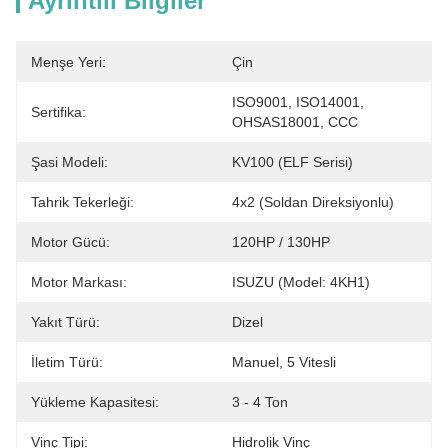
Ayrıntılı Bilgiler
Menşe Yeri:
Çin
ISO9001, ISO14001, 
Sertifika:
OHSAS18001, CCC
Şasi Modeli:
KV100 (ELF Serisi)
Tahrik Tekerleği:
4x2 (Soldan Direksiyonlu)
Motor Gücü:
120HP / 130HP
Motor Markası:
ISUZU (Model: 4KH1)
Yakıt Türü:
Dizel
İletim Türü:
Manuel, 5 Vitesli
Yükleme Kapasitesi:
3 - 4 Ton
Vinç Tipi:
Hidrolik Vinç