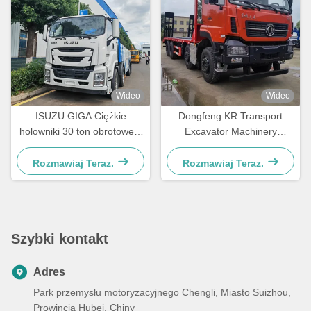
Wideo
Wideo
ISUZU GIGA Ciężkie
Dongfeng KR Transport
holowniki 30 ton obrotowe o
Excavator Machinery
360 stopniach, ciężarówka
Flatbed Transport Truck
ratownictwa drogowego
Rozmawiaj Teraz.
Rozmawiaj Teraz.
Szybki kontakt
Adres
Park przemysłu motoryzacyjnego Chengli, Miasto Suizhou,
Prowincja Hubei, Chiny