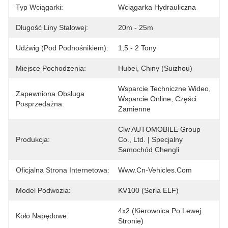
Typ Wciągarki:
Wciągarka Hydrauliczna
Długość Liny Stalowej:
20m - 25m
Udźwig (pod Podnośnikiem):
1,5 - 2 Tony
Miejsce Pochodzenia:
Hubei, Chiny (Suizhou)
Wsparcie Techniczne Wideo, 
Zapewniona Obsługa
Wsparcie Online, Części 
Posprzedażna:
Zamienne
Clw AUTOMOBILE Group 
Produkcja:
Co., Ltd. | Specjalny 
Samochód Chengli
Oficjalna Strona Internetowa:
Www.cn-Vehicles.com
Model Podwozia:
KV100 (seria ELF)
4x2 (kierownica Po Lewej 
Koło Napędowe:
Stronie)