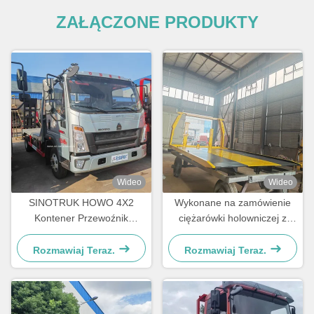
ZAŁĄCZONE PRODUKTY
Wideo
Wideo
SINOTRUK HOWO 4X2
Wykonane na zamówienie
Kontener Przewoźnik
ciężarówki holowniczej z
Koparki Transport
płaskimi łóżkami
Inżynieryjny Lekki Samochód
Rozmawiaj Teraz.
Rozmawiaj Teraz.
z Płaską Platformą