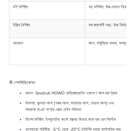
বগি বৈশিষ্ট্য
বড় ভলিউম, উচ্চ-ঘনত্ব নিরোধ
ইঞ্জিন বৈশিষ্ট্য
কম জ্বালানী খরচ, উচ্চ নির্ভরযো
আবেদন
মাংস, সামুদ্রিক খাবার, ফলমূল,
কী স্পেসিফিকেশন
মডেল: Sinotruk HOWO রেফ্রিজারেটেড ওয়াগন / মাংস হুক ট্রাক
উদ্দেশ্য: ঝুলন্ত মাংস (গরুর মাংস, শুয়োরের মাংস, ভেড়ার মাংস) এবং
অন্যান্য ঠাণ্ডা পণ্যের কোল্ড চেইন পরিবহন
বিশেষ বৈশিষ্ট্য: ইনসুলেটেড কার্গো বাক্সের ভিতরে মাংস হুক রেল সিস্টেম
তাপমাত্রা পরিসীমা: -5°C থেকে -20°C (ইউনিট দ্বারা কাস্টমাইজ করা