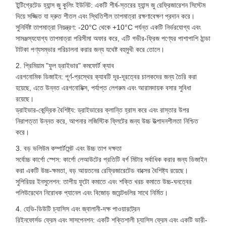
ইন্টিগ্রেটেড হ্যান্স জু কুলিং ইউনিট: একটি শীর্ষ-স্তরের হ্যান্স জু রেফ্রিজারেশন সিস্টেম
দিয়ে সজ্জিত যা দ্রুত শীতল এবং স্থিতিশীল তাপমাত্রা রক্ষণাবেক্ষণ প্রদান করে।
সুনির্দিষ্ট তাপমাত্রা নিয়ন্ত্রণ: -20°C থেকে +10°C পর্যন্ত একটি নির্ভরযোগ্য এবং
সামঞ্জস্যযোগ্য তাপমাত্রা পরিসীমা অফার করে, এটি গভীর-ফ্রিজ পণ্যের পাশাপাশি ঠান্ডা
টাটকা পণ্যসম্ভার পরিচালনা করার জন্য যথেষ্ট বহুমুখী করে তোলে।
2. প্রিমিয়াম "ফুল ড্রাইভার" কমফোর্ট ক্যাব
এরগনোমিক ডিজাইন: পূর্ণ-প্রস্থের ক্যাবটি দূর-দূরত্বের চালকদের জন্য তৈরি করা
হয়েছে, এতে উন্নত এরগনোমিক্স, পর্যাপ্ত লেগরুম এবং আরামদায়ক বসার সুবিধা
রয়েছে।
ড্রাইভার-কেন্দ্রিক বৈশিষ্ট্য: ড্রাইভারের ক্লান্তি হ্রাস করে এবং রাস্তার উপর
নিরাপত্তা উন্নত করে, আপনার লজিস্টিক ফ্লিটের জন্য উচ্চ উত্পাদনশীলতা নিশ্চিত
করে।
3. বড় ভলিউম কম্পার্টমেন্ট এবং উচ্চ তাপ দক্ষতা
সর্বোচ্চ কার্গো স্পেস: কার্গো লেআউটের প্রতিটি বর্গ মিটার সর্বাধিক করার জন্য ডিজাইন
করা একটি উচ্চ-ক্ষমতা, বড় আয়তনের রেফ্রিজারেটেড বাক্সের বৈশিষ্ট্য রয়েছে।
সুপিরিয়র ইনসুলেশন: তাপীয় ফুটো কমাতে এবং শক্তি খরচ কমাতে উচ্চ-ঘনত্বের
পলিউরেথেন নিরোধক প্যানেল এবং বিজোড় জয়েন্টগুলির সাথে নির্মিত।
4. হেভি-ডিউটি ​​চ্যাসিস এবং জ্বালানী-দক্ষ পাওয়ারট্রেন
রিইনফোর্সড ফ্রেম এবং সাসপেনশন: একটি শক্তিশালী চ্যাসিস ফ্রেম এবং একটি ভারী-