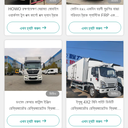
ভিডিও
ভিডিও
HOWO রক্ষণাবেক্ষণ মেরামত মোবাইল
ফোটন ৪x২ একদিন বয়সী মুরগির বাচ্চা
ওয়ার্কশপ টুল বক্স কার্গো বক্স ভ্যান ট্রাক
পরিবহন ট্রাক প্লাস্টিক FRP একদিন
বয়সী মুরগির বাচ্চা ট্রাক
এখন চ্যাট করুন
এখন চ্যাট করুন
ভিডিও
ভিডিও
ডংফেং কেআর কামিন্স ইঞ্জিন
ইসুজু 4X2 মিনি লাইট ডিউটি
রেফ্রিজারেটর রেফ্রিজারেটেড ফ্রিজার
রেফ্রিজারেটর রেফ্রিজারেটেড ফ্রিজার
ভ্যান ট্রাক
ট্রাক
এখন চ্যাট করুন
এখন চ্যাট করুন