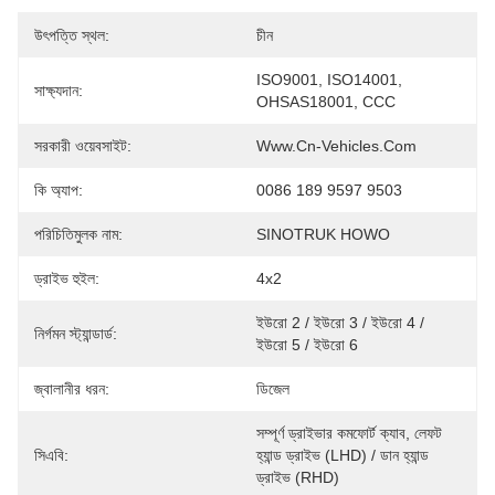
উৎপত্তি স্থল:
চীন
ISO9001, ISO14001, 
সাক্ষ্যদান:
OHSAS18001, CCC
সরকারী ওয়েবসাইট:
Www.cn-Vehicles.com
কি অ্যাপ:
0086 189 9597 9503
পরিচিতিমুলক নাম:
SINOTRUK HOWO
ড্রাইভ হুইল:
4x2
ইউরো 2 / ইউরো 3 / ইউরো 4 / 
নির্গমন স্ট্যান্ডার্ড:
ইউরো 5 / ইউরো 6
জ্বালানীর ধরন:
ডিজেল
সম্পূর্ণ ড্রাইভার কমফোর্ট ক্যাব, লেফট 
সিএবি:
হ্যান্ড ড্রাইভ (LHD) / ডান হ্যান্ড 
ড্রাইভ (RHD)