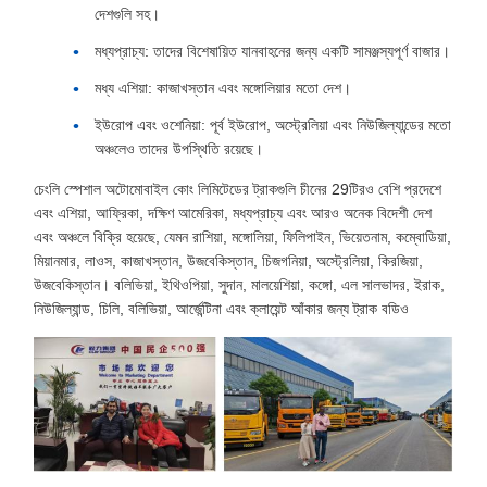
দেশগুলি সহ।
মধ্যপ্রাচ্য: তাদের বিশেষায়িত যানবাহনের জন্য একটি সামঞ্জস্যপূর্ণ বাজার।
মধ্য এশিয়া: কাজাখস্তান এবং মঙ্গোলিয়ার মতো দেশ।
ইউরোপ এবং ওশেনিয়া: পূর্ব ইউরোপ, অস্ট্রেলিয়া এবং নিউজিল্যান্ডের মতো
অঞ্চলেও তাদের উপস্থিতি রয়েছে।
চেংলি স্পেশাল অটোমোবাইল কোং লিমিটেডের ট্রাকগুলি চীনের 29টিরও বেশি প্রদেশে
এবং এশিয়া, আফ্রিকা, দক্ষিণ আমেরিকা, মধ্যপ্রাচ্য এবং আরও অনেক বিদেশী দেশ
এবং অঞ্চলে বিক্রি হয়েছে, যেমন রাশিয়া, মঙ্গোলিয়া, ফিলিপাইন, ভিয়েতনাম, কম্বোডিয়া,
মিয়ানমার, লাওস, কাজাখস্তান, উজবেকিস্তান, চিজগনিয়া, অস্ট্রেলিয়া, কিরজিয়া,
উজবেকিস্তান। বলিভিয়া, ইথিওপিয়া, সুদান, মালয়েশিয়া, কঙ্গো, এল সালভাদর, ইরাক,
নিউজিল্যান্ড, চিলি, বলিভিয়া, আর্জেন্টিনা এবং ক্লায়েন্ট আঁকার জন্য ট্রাক বডিও