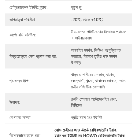
রেফ্রিজারেশন ইউনিট ব্র্যান্ড:
হ্যান্স জু
তাপমাত্রা পরিসীমা:
-20℃ থেকে +10℃
উচ্চ-ঘনত্ব পলিউরেথেন নিরোধক প্যানেল 
কার্গো বডি ভলিউম:
+ ফাইবারগ্লাস
অনলাইন সমর্থন, ভিডিও প্রযুক্তিগত 
বিক্রয়োত্তর সেবা প্রদান করা হয়:
সহায়তা, বিদেশে তৃতীয় পক্ষ সমর্থন 
উপলব্ধ
খাদ্য ও পানীয়ের দোকান, খামার, 
প্রযোজ্য শিল্প:
রেস্তোরাঁ, খুচরা, খাবারের দোকান, কোল্ড 
চেইন লজিস্টিক কোম্পানি
চেংলি স্পেশাল অটোমোবাইল কোং, 
উত্পাদন:
লিমিটেড
যোগানের ক্ষমতা:
প্রতি মাসে 10 ইউনিট
, 
কোল্ড চেইনের জন্য 4x4 রেফ্রিজারেটর ট্রাক
বিশেষভাবে তুলে ধরা:
, 
হ্যান্স শ্যু ইউনিট সহ HOWO রেফ্রিজারেটর ট্রাক