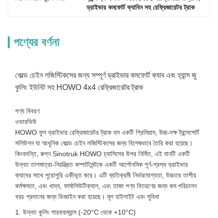
ড্রাইভার কমফোর্ট ক্যাবিন সহ রেফ্রিজারেটর ট্রাক
পণ্যের বর্ণনা
কোল্ড চেইন লজিস্টিকসের জন্য সম্পূর্ণ ড্রাইভার কমফোর্ট ক্যাব এবং হ্যান্স জু
কুলিং ইউনিট সহ HOWO 4x4 রেফ্রিজারেটর ট্রাক
পণ্য বিবরণ
ওভারভিউ
HOWO ফুল ড্রাইভার রেফ্রিজারেটর ট্রাক হল একটি প্রিমিয়াম, উচ্চ-দক্ষ ট্রান্সপোর্ট
সলিউশন যা আধুনিক কোল্ড চেইন লজিস্টিকসের জন্য বিশেষভাবে তৈরি করা হয়েছে।
কিংবদন্তি, রুগ্ন Sinotruk HOWO চ্যাসিসের উপর নির্মিত, এই যানটি একটি
উন্নত তাপমাত্রা-নিয়ন্ত্রিত কম্পার্টমেন্টকে একটি আর্গোনমিক পূর্ণ-প্রস্থ ড্রাইভার
ক্যাবের সাথে পুরোপুরি একীভূত করে। এটি ব্যতিক্রমী নির্ভরযোগ্যতা, উচ্চতর তাপীয়
কর্মক্ষমতা, এবং খাদ্য, ফার্মাসিউটিক্যাল, এবং তাজা পণ্য বিতরণের জন্য কম পরিচালন
খরচ প্রদানের জন্য ডিজাইন করা হয়েছে। মূল হাইলাইট এবং সুবিধা
1. উন্নত কুলিং পারফরম্যান্স (-20°C থেকে +10°C)