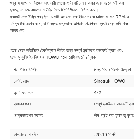
শুল্ক সাসপেনশন সিস্টেম সহ ভারী পেলোডগুলি পরিচালনা করার জন্য প্রকৌশলী করা
হয়েছে, যা রুক্ষ রাস্তার পরিস্থিতিতে স্থিতিশীলতা নিশ্চিত করে।
জ্বালানী-দক্ষ ইঞ্জিন প্রযুক্তি: একটি অত্যন্ত দক্ষ ইঞ্জিন দ্বারা চালিত যা কম RPM-এ
দুর্দান্ত টর্ক অফার করে, যা উল্লেখযোগ্যভাবে আপনার সামগ্রিক ফ্লিটের জ্বালানী খরচ
কমিয়ে দেয়।
কোল্ড চেইন লজিস্টিক টেকনিক্যাল শীটের জন্য সম্পূর্ণ ড্রাইভার কমফোর্ট ক্যাব এবং
হ্যান্স জু কুলিং ইউনিট সহ HOWO 4x4 রেফ্রিজারেটর ট্রাক:
পরামিতি / বৈশিষ্ট্য
বিস্তারিত / বিশেষ উল্লেখ
চ্যাসি ব্র্যান্ড
Sinotruk HOWO
ড্রাইভের ধরন
4x2
ক্যাবের ধরন
সম্পূর্ণ ড্রাইভার কমফোর্ট ক্যাব
রেফ্রিজারেশন ইউনিট
শীর্ষ-মাউন্ট করা হ্যান্স জু কুলিং সি
তাপমাত্রা পরিসীমা
-20-10 ডিগ্রী