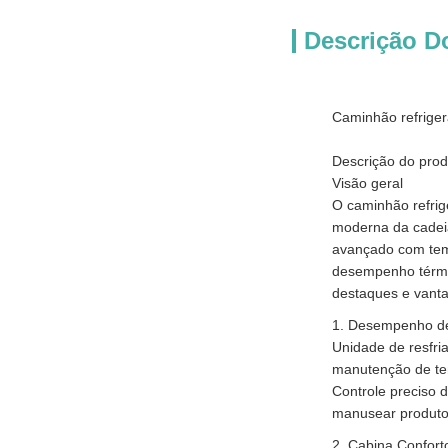
Descrição D
Caminhão refriger
Descrição do prod
Visão geral
O caminhão refrig
moderna da cadeia
avançado com temp
desempenho térmic
destaques e vant
1. Desempenho de
Unidade de resfri
manutenção de te
Controle preciso d
manusear produtos
2. Cabina Confort