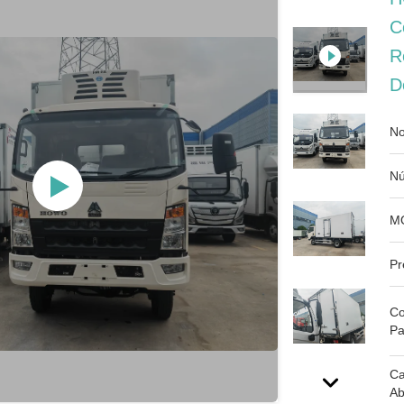
C
R
D
No
Nú
M
Pr
Co
Pa
Ca
Ab