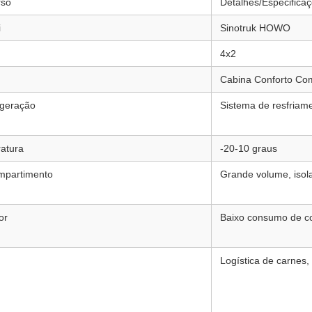
rso
Detalhes/Especifica
i
Sinotruk HOWO
4x2
Cabina Conforto Com
igeração
Sistema de resfriam
atura
-20-10 graus
mpartimento
Grande volume, isol
or
Baixo consumo de com
Logística de carnes, 