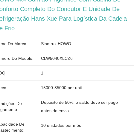
onforto Completo Do Condutor E Unidade De
efrigeração Hans Xue Para Logística Da Cadeia
e Frio
me Da Marca:
Sinotruk HOWO
mero Do Modelo:
CLW5040XLCZ6
OQ:
1
eço:
15000-35000 per unit
Depósito de 50%, o saldo deve ser pago
ndições De
gamento:
antes do envio
pacidade De
10 unidades por mês
astecimento: