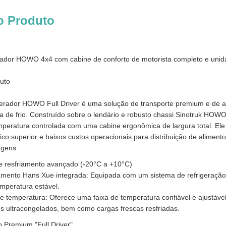
o Produto
ador HOWO 4x4 com cabine de conforto de motorista completo e unidad
uto
erador HOWO Full Driver é uma solução de transporte premium e de alta
 de frio. Construído sobre o lendário e robusto chassi Sinotruk HOWO
eratura controlada com uma cabine ergonômica de largura total. Ele fo
o superior e baixos custos operacionais para distribuição de alimento
agens
 resfriamento avançado (-20°C a +10°C)
amento Hans Xue integrada: Equipada com um sistema de refrigeração 
mperatura estável.
e temperatura: Oferece uma faixa de temperatura confiável e ajustável
 ultracongelados, bem como cargas frescas resfriadas.
o Premium "Full Driver"