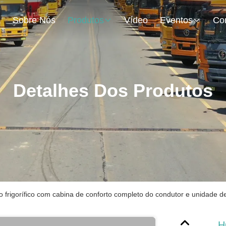
a
Sobre Nós
Produtos
Vídeo
Eventos
Detalhes Dos Produtos
rigorífico com cabina de conforto completo do condutor e unidade de 
H