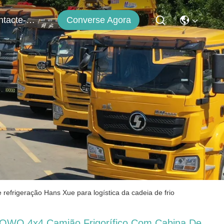
Converse Agora
Contacte-Nos
refrigeração Hans Xue para logística da cadeia de frio
OWO 4x4 Camião Frigorífico Com Cabina De