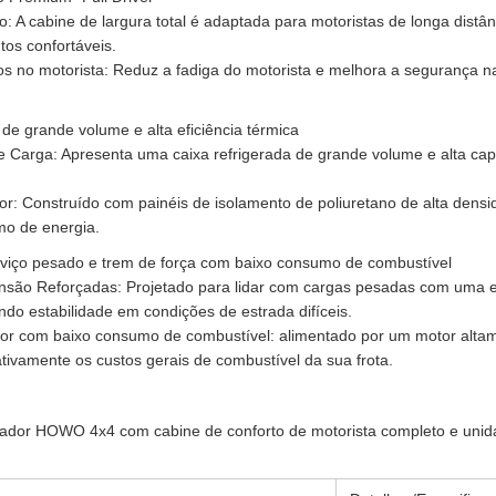
: A cabine de largura total é adaptada para motoristas de longa dis
tos confortáveis.
s no motorista: Reduz a fadiga do motorista e melhora a segurança na
de grande volume e alta eficiência térmica
Carga: Apresenta uma caixa refrigerada de grande volume e alta ca
or: Construído com painéis de isolamento de poliuretano de alta dens
mo de energia.
rviço pesado e trem de força com baixo consumo de combustível
nsão Reforçadas: Projetado para lidar com cargas pesadas com uma e
indo estabilidade em condições de estrada difíceis.
or com baixo consumo de combustível: alimentado por um motor altam
ativamente os custos gerais de combustível da sua frota.
ador HOWO 4x4 com cabine de conforto de motorista completo e unidad