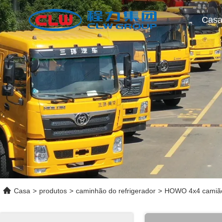
Cas
Casa
>
produtos
>
caminhão do refrigerador
>
HOWO 4x4 camião f