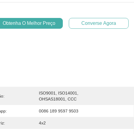
Obtenha O Melhor Preço
Converse Agora
ISO9001, ISO14001, 
ão:
OHSAS18001, CCC
App:
0086 189 9597 9503
iz:
4x2