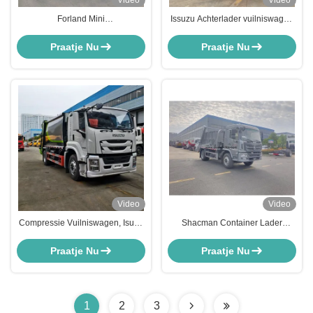
Video
Video
Forland Mini
Issuzu Achterlader vuilniswagen
afvalverzamelapparatuur,
Voedsel afvalverwijderingswagen
afvalverzamelaar 2cbm
voor efficiënte vuilniscompressie
Praatje Nu
Praatje Nu
Video
Video
Compressie Vuilniswagen, Isuzu
Shacman Container Lader
Vuilniswagen voor Afvaltransport
Vuilniswagen 6 Wielen 10m3
Zwaaiarm Vuilniswagen
Praatje Nu
Praatje Nu
1
2
3