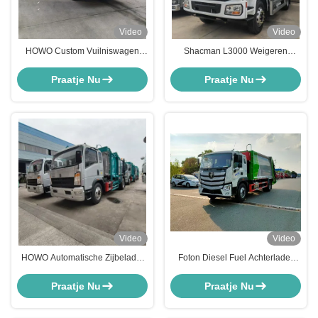
Video
Video
HOWO Custom Vuilniswagen
Shacman L3000 Weigeren
Compressor Gecomprimeerde
Compactor Voertuig 16cbm
Afvalverwijderingswagen
vuilnis inzameling Truck 260HP
Praatje Nu
Praatje Nu
Video
Video
HOWO Automatische Zijbelader
Foton Diesel Fuel Achterlader
Vuilniswagen Medisch
vuilniscompressor Machine
Afvalinzamelwagen
Verwijderingswagen 20cbm
Praatje Nu
Praatje Nu