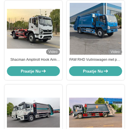
Video
Video
Shacman Ampliroll Hook Arm
FAW RHD Vuilniswagen met pers
vuilniswagen / Hooklift
8000 liter afvalinzamelvoertuig
vuilniswagen
voor afvalinzameling
Praatje Nu
Praatje Nu