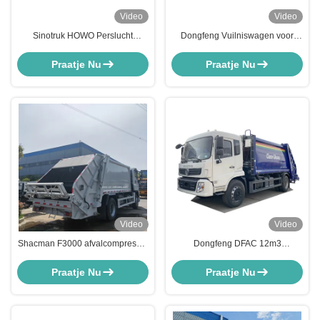
Video
Video
Sinotruk HOWO Perslucht
Dongfeng Vuilniswagen voor
Vuilniswagen 18cbm
Afvalinzameling Persen
Afvalinzamelingsvoertuig 260PK
Praatje Nu
Praatje Nu
Video
Video
Shacman F3000 afvalcompressor
Dongfeng DFAC 12m3
vuilniswagen 18cbm compressor
Vuilniscompressievrachtwagen
vuilnisverzamelaar
5cbm-10cbm Compactor
Praatje Nu
Praatje Nu
Vuilniswagen