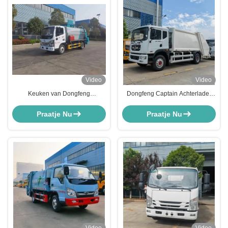
Video
Video
Keuken van Dongfeng
Dongfeng Captain Achterlader
vuilniswagen vuilniscompressor
Vuilniswagen Perswagen
vuilnistransportwagen
Afvalinzamelingsvoertuig
Praatje Nu
Praatje Nu