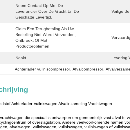
Neem Contact Op Met De 
Leverancier Over De Vracht En De 
Veilige Be
Geschatte Levertijd.
Claim Een ​​terugbetaling Als Uw 
Bestelling Niet Wordt Verzonden, 
Vervaardi
Ontbreekt Of Met 
Productproblemen 
Naakt
Levering 
Achterlader vuilniscompressor
, 
Afvalcompressor
, 
Afvalverzam
hrijving
dstof Achterlader Vuilniswagen Afvalinzameling Vrachtwagen
vrachtwagen die speciaal is ontworpen om gemeentelijk vast afval te ve
ecyclingcentrum of overslagstation. Andere veelvoorkomende namen voor
agen, afvalwagen, vuilniswagen, vuilniswagen, vuilniswagen of vuilnis