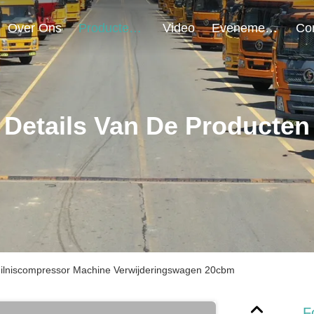
Over Ons
Producten
Video
Evenementen
Details Van De Producten
vuilniscompressor Machine Verwijderingswagen 20cbm
F