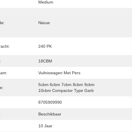
Medium
de:
Nieuw
acht:
240 PK
:
18CBM
aam:
Vuilniswagen Met Pers
5cbm 6cbm 7cbm 8cbm 9cbm 
ie:
10cbm Compactor Type Garb
8705909990
:
Beschikbaar
10 Jaar