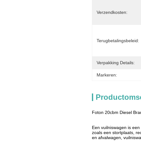
Verzendkosten:
Terugbetalingsbeleid:
Verpakking Details:
Markeren:
Productomsc
Foton 20cbm Diesel Bran
Een vuilniswagen is een 
zoals een stortplaats, r
en afvalwagen, vuilnisw