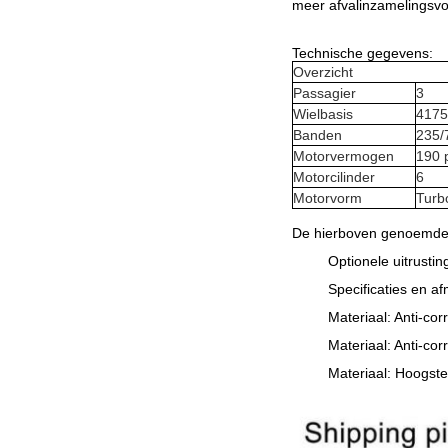
meer afvalinzamelingsvo
Technische gegevens:
Overzicht
Passagier
3
Wielbasis
417
Banden
235/
Motorvermogen
190 
Motorcilinder
6
Motorvorm
Turb
De hierboven genoemde ci
Optionele uitrustin
Specificaties en 
Materiaal: Anti-corr
Materiaal: Anti-cor
Materiaal: Hoogste