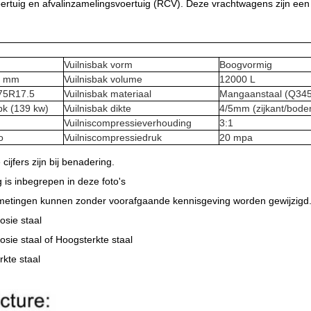
ertuig en afvalinzamelingsvoertuig (RCV). Deze vrachtwagens zijn een
Vuilnisbak vorm
Boogvormig
5 mm
Vuilnisbak volume
12000 L
75R17.5
Vuilnisbak materiaal
Mangaanstaal (Q345
pk (139 kw)
Vuilnisbak dikte
4/5mm (zijkant/bod
Vuilniscompressieverhouding
3:1
o
Vuilniscompressiedruk
20 mpa
jfers zijn bij benadering.
g is inbegrepen in deze foto's
afmetingen kunnen zonder voorafgaande kennisgeving worden gewijzigd
osie staal
rosie staal of Hoogsterkte staal
rkte staal