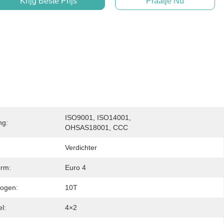
Krijg Beste Prijs
Praatje Nu
ISO9001, ISO14001, 
ng:
OHSAS18001, CCC
Verdichter
orm:
Euro 4
ogen:
10T
el:
4×2