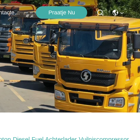
Praatje Nu
Contacteer Ons
oton Diesel Fuel Achterlader Vuilniscompressor