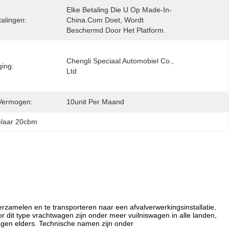
Elke Betaling Die U Op Made-In-
talingen:
China.com Doet, Wordt 
Beschermd Door Het Platform.
Chengli Speciaal Automobiel Co., 
ging:
Ltd
Vermogen:
10unit Per Maand
elaar 20cbm
rzamelen en te transporteren naar een afvalverwerkingsinstallatie,
 dit type vrachtwagen zijn onder meer vuilniswagen in alle landen,
wagen elders. Technische namen zijn onder