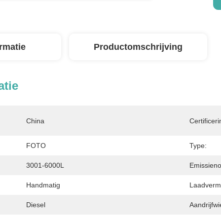
ormatie
Productomschrijving
atie
China
Certificeri
FOTO
Type:
3001-6000L
Emissien
Handmatig
Laadverm
Diesel
Aandrijfwi