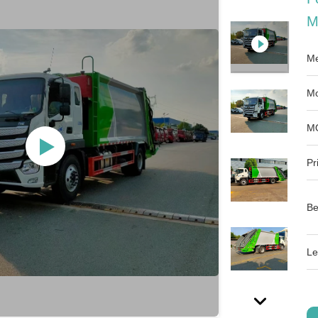
M
Me
Mo
M
Pri
Be
Le