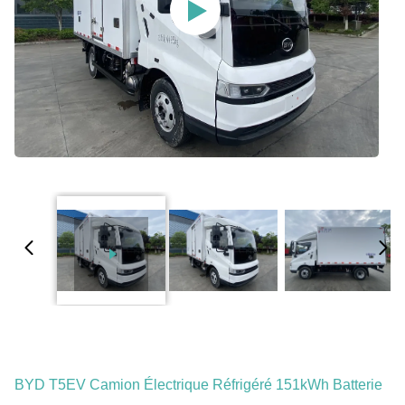
BYD T5EV Camion Électrique Réfrigéré 151kWh Batterie