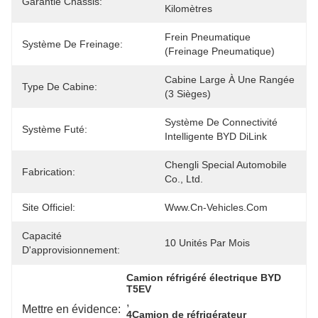
Garantie Châssis:
Kilomètres
Frein Pneumatique 
Système De Freinage:
(freinage Pneumatique)
Cabine Large À Une Rangée 
Type De Cabine:
(3 Sièges)
Système De Connectivité 
Système Futé:
Intelligente BYD DiLink
Chengli Special Automobile 
Fabrication:
Co., Ltd.
Site Officiel:
Www.cn-Vehicles.com
Capacité
10 Unités Par Mois
D'approvisionnement:
Camion réfrigéré électrique BYD 
T5EV
, 
Mettre en évidence:
4Camion de réfrigérateur 