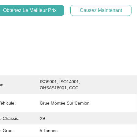
Obtenez Le Meilleur Prix
Causez Maintenant
ISO9001, ISO14001, 
on:
OHSAS18001, CCC
éhicule:
Grue Montée Sur Camion
 Châssis:
X9
e Grue:
5 Tonnes