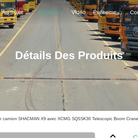
Au Sujet De Nous
Produits
Vidéo
Événements
Détails Des Produits
ur camion SHACMAN X9 avec XCMG SQ5SK30 Telescopic Boom Crane
C