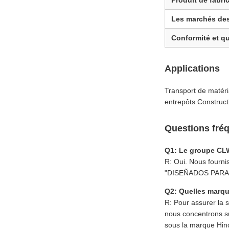
Produit de fabri
Les marchés des
Conformité et qu
Applications
Transport de matéri
entrepôts Construct
Questions fr
Q1: Le groupe CLW 
R: Oui. Nous fourni
"DISEÑADOS PARA AVA
Q2: Quelles marqu
R: Pour assurer la s
nous concentrons su
sous la marque Hin