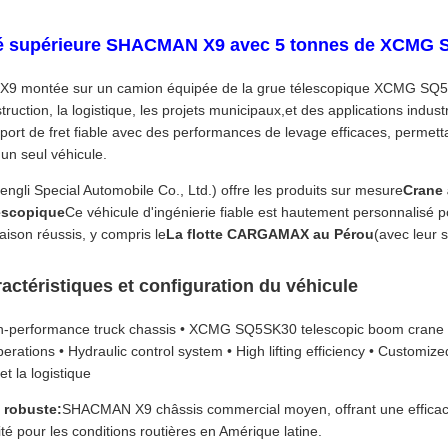
té supérieure SHACMAN X9 avec 5 tonnes de XCMG
 montée sur un camion équipée de la grue télescopique XCMG SQ5SK3
truction, la logistique, les projets municipaux,et des applications ind
port de fret fiable avec des performances de levage efficaces, permett
'un seul véhicule.
gli Special Automobile Co., Ltd.) offre les produits sur mesure
Crane
escopique
Ce véhicule d'ingénierie fiable est hautement personnalisé po
aison réussis, y compris le
La flotte CARGAMAX au Pérou
(avec leur 
ractéristiques et configuration du véhicule
performance truck chassis • XCMG SQ5SK30 telescopic boom crane • In
erations • Hydraulic control system • High lifting efficiency • Customiz
et la logistique
 robuste:
SHACMAN X9 châssis commercial moyen, offrant une efficacit
ité pour les conditions routières en Amérique latine.