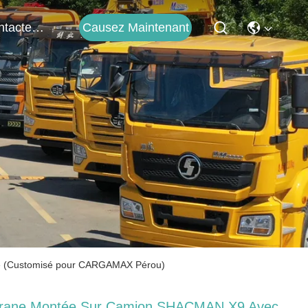
Causez Maintenant
Contactez-Nous
 (Customisé pour CARGAMAX Pérou)
rane Montée Sur Camion SHACMAN X9 Avec