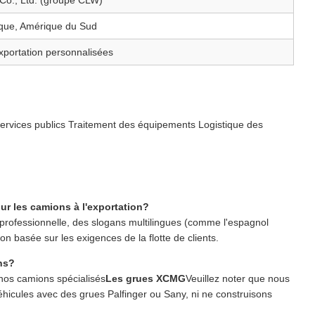
 Co., Ltd. (groupe CLW)
rique, Amérique du Sud
portation personnalisées
services publics Traitement des équipements Logistique des
ur les camions à l'exportation?
rofessionnelle, des slogans multilingues (comme l'espagnol
basée sur les exigences de la flotte de clients.
ns?
t nos camions spécialisés
Les grues XCMG
Veuillez noter que nous
icules avec des grues Palfinger ou Sany, ni ne construisons