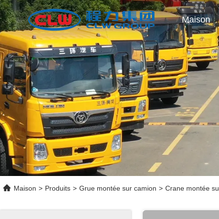
Maison
Maison
>
Produits
>
Grue montée sur camion
>
Crane montée s