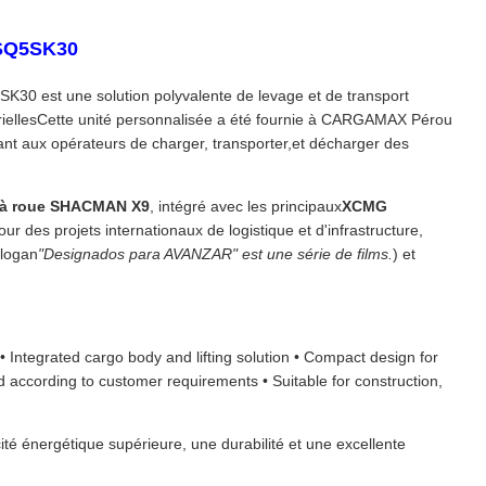
 SQ5SK30
0 est une solution polyvalente de levage et de transport
ustriellesCette unité personnalisée a été fournie à CARGAMAX Pérou
ant aux opérateurs de charger, transporter,et décharger des
 à roue SHACMAN X9
, intégré avec les principaux
XCMG
ur des projets internationaux de logistique et d'infrastructure,
slogan
"Designados para AVANZAR" est une série de films.
) et
tegrated cargo body and lifting solution • Compact design for
ed according to customer requirements • Suitable for construction,
é énergétique supérieure, une durabilité et une excellente