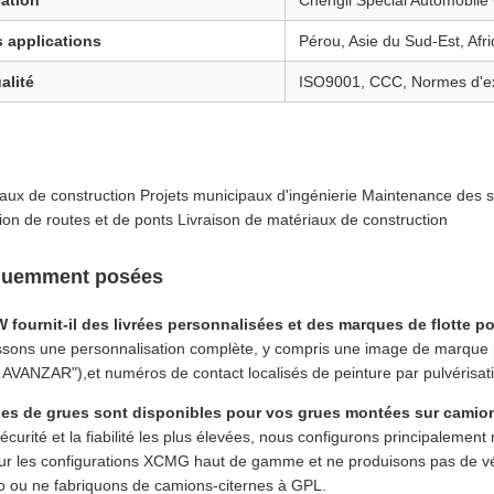
cation
Chengli Special Automobile
 applications
Pérou, Asie du Sud-Est, Af
alité
ISO9001, CCC, Normes d'ex
aux de construction Projets municipaux d'ingénierie Maintenance des 
ion de routes et de ponts Livraison de matériaux de construction
équemment posées
fournit-il des livrées personnalisées et des marques de flotte po
ssons une personnalisation complète, y compris une image de marque p
NZAR"),et numéros de contact localisés de peinture par pulvérisation 
es de grues sont disponibles pour vos grues montées sur camio
écurité et la fiabilité les plus élevées, nous configurons principalemen
r les configurations XCMG haut de gamme et ne produisons pas de véh
o ou ne fabriquons de camions-citernes à GPL.