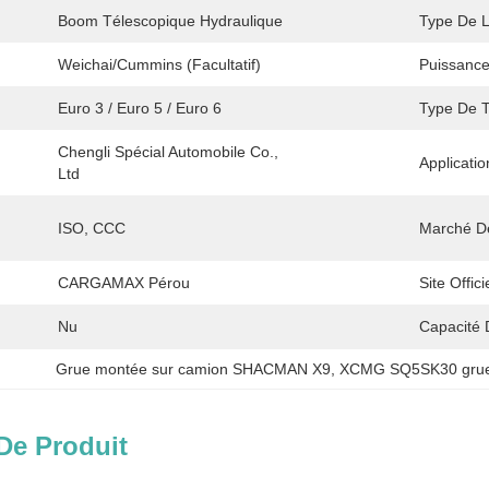
Boom Télescopique Hydraulique
Type De L
Weichai/Cummins (facultatif)
Puissance
Euro 3 / Euro 5 / Euro 6
Type De 
Chengli Spécial Automobile Co., 
Applicatio
Ltd
ISO, CCC
Marché De
CARGAMAX Pérou
Site Offici
Nu
Capacité 
Grue montée sur camion SHACMAN X9
, 
XCMG SQ5SK30 grue 
De Produit