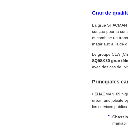
Cran de quali
La grue SHACMAN X9
conçue pour la cons
et combine un trans
matériaux à l'aide d
Le groupe CLW (Chen
SQ5SK30 grue tél
avec des cas de livr
Principales ca
• SHACMAN X9 high-
urban and jobsite op
les services publics 
Chassis
maniabil