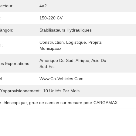
ecteur:
4×2
:
150-220 CV
Tangon:
Stabilisateurs Hydrauliques
Construction, Logistique, Projets 
n:
Municipaux
Amérique Du Sud, Afrique, Asie Du 
s Exportations:
Sud-Est
el:
Www.cn-Vehicles.com
D'approvisionnement:
10 Unités Par Mois
télescopique
, 
grue de camion sur mesure pour CARGAMAX