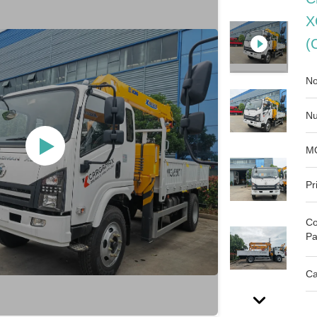
X
(
No
Nu
M
Pr
Co
Pa
Ca