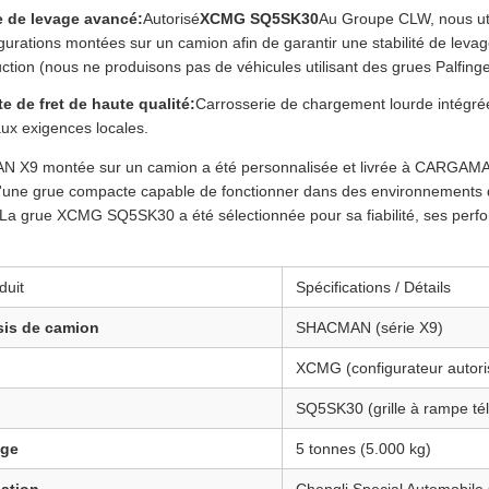
 de levage avancé:
Autorisé
XCMG SQ5SK30
Au Groupe CLW, nous uti
igurations montées sur un camion afin de garantir une stabilité de leva
ction (nous ne produisons pas de véhicules utilisant des grues Palfing
e de fret de haute qualité:
Carrosserie de chargement lourde intégrée
ux exigences locales.
 X9 montée sur un camion a été personnalisée et livrée à CARGAMAX 
 d'une grue compacte capable de fonctionner dans des environnements d
La grue XCMG SQ5SK30 a été sélectionnée pour sa fiabilité, ses perfo
duit
Spécifications / Détails
sis de camion
SHACMAN (série X9)
XCMG (configurateur autoris
SQ5SK30 (grille à rampe té
age
5 tonnes (5.000 kg)