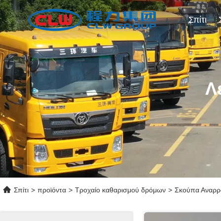
Σπίτι
Λ
Σπίτι
>
προϊόντα
>
Τροχαίο καθαρισμού δρόμων
>
Σκούπα Αναρρ