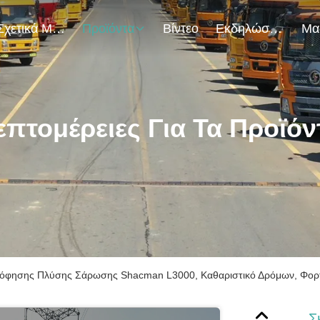
Σχετικά Με Εμάς
Προϊόντα
Βίντεο
Εκδηλώσεις
επτομέρειες Για Τα Προϊόν
όφησης Πλύσης Σάρωσης Shacman L3000, Καθαριστικό Δρόμων, Φορ
Σ