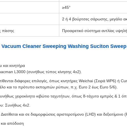
≥45°
2 ή 4 βούρτσες σάρωσης, μεγάλο α
 πίεσης
Προαιρετικό σύστημα αντλίας υψηλή
Vacuum Cleaner Sweeping Washing Suciton Sweep 
υ και κινητήρα
hacman L3000 (συνήθως τύπος κίνησης 4x2).
ατίθενται διάφορες επιλογές, όπως κινητήρες Weichai (Σειρά WP6) ή 
τέλο και το πρότυπο εκπομπών ρύπων, π.χ. Euro 2 έως Euro 5/6).
Συνήθως χειροκίνητο κιβώτιο ταχυτήτων, όπως 8-τάχυτο εμπρός & 1 όπ
υ: Συνήθως 4x2.
Διατίθεται και σε διαμορφώσεις αριστεροτίμονο (LHD) και δεξιοτίμονο 
 και απόδοση