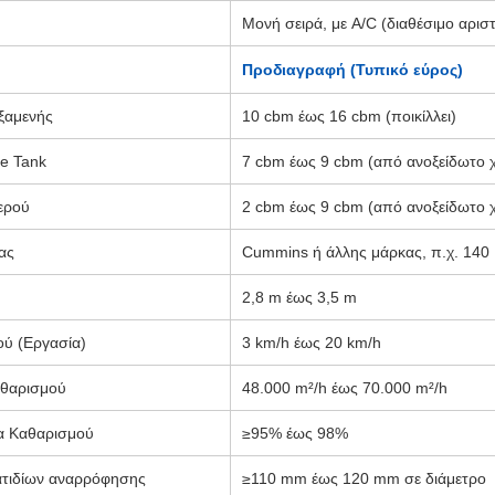
Μονή σειρά, με A/C (διαθέσιμο αριστ
Προδιαγραφή (Τυπικό εύρος)
ξαμενής
10 cbm έως 16 cbm (ποικίλλει)
e Tank
7 cbm έως 9 cbm (από ανοξείδωτο 
ερού
2 cbm έως 9 cbm (από ανοξείδωτο 
ας
Cummins ή άλλης μάρκας, π.χ. 140
2,8 m έως 3,5 m
ού (Εργασία)
3 km/h έως 20 km/h
αθαρισμού
48.000 m²/h έως 70.000 m²/h
α Καθαρισμού
≥95% έως 98%
τιδίων αναρρόφησης
≥110 mm έως 120 mm σε διάμετρο