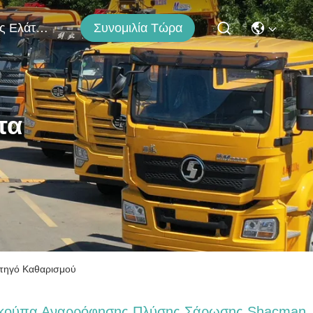
Συνομιλία Τώρα
Μας Ελάτε Σε Επαφή Με
τα
τηγό Καθαρισμού
κούπα Αναρρόφησης Πλύσης Σάρωσης Shacman