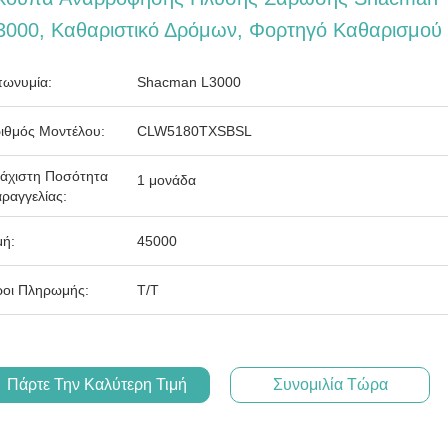
3000, Καθαριστικό Δρόμων, Φορτηγό Καθαρισμού
ωνυμία:
Shacman L3000
ιθμός Μοντέλου:
CLW5180TXSBSL
άχιστη Ποσότητα
1 μονάδα
ραγγελίας:
μή:
45000
οι Πληρωμής:
T/T
Πάρτε Την Καλύτερη Τιμή
Συνομιλία Τώρα