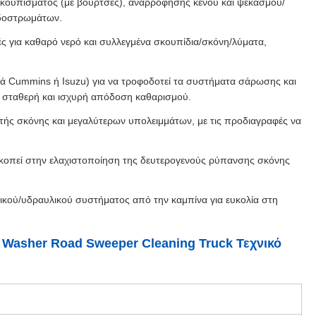
 σκουπίσματος (με βούρτσες), αναρρόφησης κενού και ψεκασμού/
οδοστρωμάτων.
ές για καθαρό νερό και συλλεγμένα σκουπίδια/σκόνη/λύματα,
χνά Cummins ή Isuzu) για να τροφοδοτεί τα συστήματα σάρωσης και
ς σταθερή και ισχυρή απόδοση καθαρισμού.
ς σκόνης και μεγαλύτερων υπολειμμάτων, με τις προδιαγραφές να
κοπεί στην ελαχιστοποίηση της δευτερογενούς ρύπανσης σκόνης
ρικού/υδραυλικού συστήματος από την καμπίνα για ευκολία στη
Washer Road Sweeper Cleaning Truck Τεχνικό