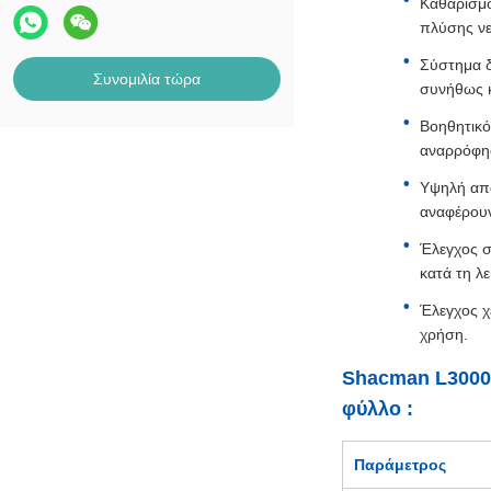
Καθαρισμό
πλύσης νε
Σύστημα δ
Συνομιλία τώρα
συνήθως κ
Βοηθητικό
αναρρόφησ
Υψηλή από
αναφέρουν
Έλεγχος σ
κατά τη λε
Έλεγχος χ
χρήση.
Shacman L3000 
φύλλο :
Παράμετρος