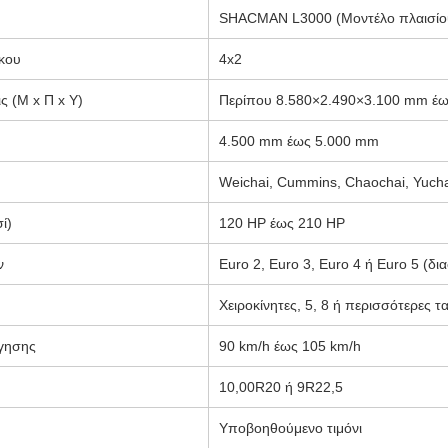
SHACMAN L3000 (Μοντέλο πλαισίο
κου
4x2
ς (Μ x Π x Υ)
Περίπου 8.580×2.490×3.100 mm έ
4.500 mm έως 5.000 mm
Weichai, Cummins, Chaochai, Yucha
ί)
120 HP έως 210 HP
ν
Euro 2, Euro 3, Euro 4 ή Euro 5 (δι
Χειροκίνητες, 5, 8 ή περισσότερες 
γησης
90 km/h έως 105 km/h
10,00R20 ή 9R22,5
Υποβοηθούμενο τιμόνι