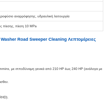
κροφύσιο αναρρόφησης, υδραυλική λειτουργία
ς πίεσης, πίεση 10 MPa
Washer Road Sweeper Cleaning Λεπτομέρειες
Cummins, με ιπποδύναμη γενικά από 210 HP έως 240 HP (ανάλογα με
ισθεν.
(RHD).