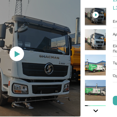
L
Επ
Αρ
Ελ
Πα
Τι
Όρ