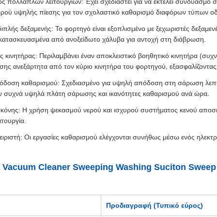
ς πολλαπλών λειτουργιών: Έχει σχεδιαστεί για να εκτελεί συνδυασμό
ρού υψηλής πίεσης για τον σχολαστικό καθαρισμό διαφόρων τύπων 
ιπλής δεξαμενής: Το φορτηγό είναι εξοπλισμένο με ξεχωριστές δεξαμεν
ατασκευασμένα από ανοξείδωτο χάλυβα για αντοχή στη διάβρωση.
ς κινητήρας: Περιλαμβάνει έναν αποκλειστικό βοηθητικό κινητήρα (συ
ης ανεξάρτητα από τον κύριο κινητήρα του φορτηγού, εξασφαλίζοντα
δοση καθαρισμού: Σχεδιασμένο για υψηλή απόδοση στη σάρωση λεπτή
 συχνά υψηλά πλάτη σάρωσης και ικανότητες καθαρισμού ανά ώρα.
κόνης: Η χρήση ψεκασμού νερού και ισχυρού συστήματος κενού αποσ
ιτουργία.
ειριστή: Οι εργασίες καθαρισμού ελέγχονται συνήθως μέσω ενός ηλεκτ
Vacuum Cleaner Sweeping Washing Suciton Sweep 
Προδιαγραφή (Τυπικό εύρος)