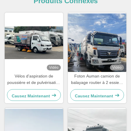
Produits Connexes
Vidéo
Vidéo
Vélos d'aspiration de
Foton Auman camion de
poussière et de pulvérisation
balayage routier à 2 essieux
d'eau
camion de balayage de rue
à vide
Causez Maintenant
Causez Maintenant