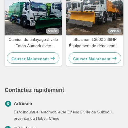
Vidéo
Vidéo
Camion de balayage à vide
Shacman L3000 336HP
Foton Aumark avec
Équipement de déneigement
déneigeur
pour chasse-neige Ploue
Voiture Chariot balayeur de
Causez Maintenant
Causez Maintenant
neige
Contactez rapidement
Adresse
Parc industriel automobile de Chengli, ville de Suizhou,
province du Hubei, Chine