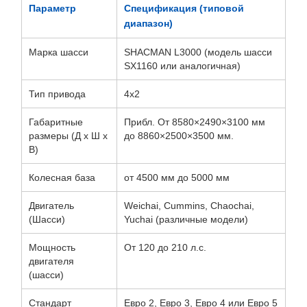
Параметр
Спецификация (типовой
диапазон)
Марка шасси
SHACMAN L3000 (модель шасси
SX1160 или аналогичная)
Тип привода
4х2
Габаритные
Прибл. От 8580×2490×3100 мм
размеры (Д х Ш х
до 8860×2500×3500 мм.
В)
Колесная база
от 4500 мм до 5000 мм
Двигатель
Weichai, Cummins, Chaochai,
(Шасси)
Yuchai (различные модели)
Мощность
От 120 до 210 л.с.
двигателя
(шасси)
Стандарт
Евро 2, Евро 3, Евро 4 или Евро 5