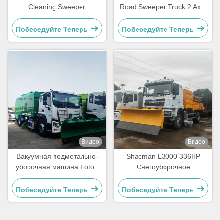
Cleaning Sweeper
Road Sweeper Truck 2 Axle
Протиратель пыли,
Vacuum Street Sweeper
всасывающий воду и
Truck (Двигатель с
Побеседуйте Теперь
Побеседуйте Теперь
распыляющий грузовик
вакуумным приводом на
улице)
Видео
Видео
Вакуумная подметально-
Shacman L3000 336HP
уборочная машина Foton
Снегоуборочное
Aumark с оборудованием
оборудование Лопата
для уборки снега
Автомобиль Снегоуборщик
Побеседуйте Теперь
Побеседуйте Теперь
Грузовик