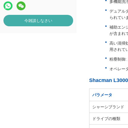
多機能洗
デュアル
られてい
今雑談しなさい
補助エン
が含まれ
高い清掃
用されて
粉塵制御
オペレー
Shacman L
パラメータ
シャーシブランド
ドライブの種類