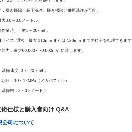
した安定した洗浄性能を保証します。
ド：掃き掃除、高圧洗浄、掃き掃除と併用洗浄が可能。
大3.0～3.5メートル。
作業時）：約3～20km/h。
サイズ: 通常、最大 110mm または 120mm までの粒子を処理できま
力：最大60,000～70,000m²/hに達します。
：
清掃速度: 3 ～ 20 km/h。
水圧：10～12MPa（メガパスカル）。
清掃幅：3～3.5メートル。
術仕様と購入者向け Q&A
限公司について