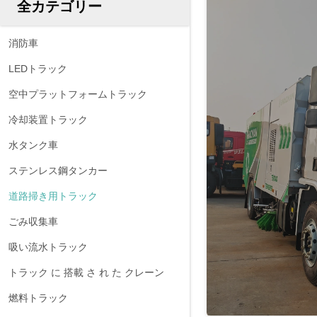
全カテゴリー
消防車
LEDトラック
空中プラットフォームトラック
冷却装置トラック
水タンク車
ステンレス鋼タンカー
道路掃き用トラック
ごみ収集車
吸い流水トラック
トラック に 搭載 さ れ た クレーン
燃料トラック