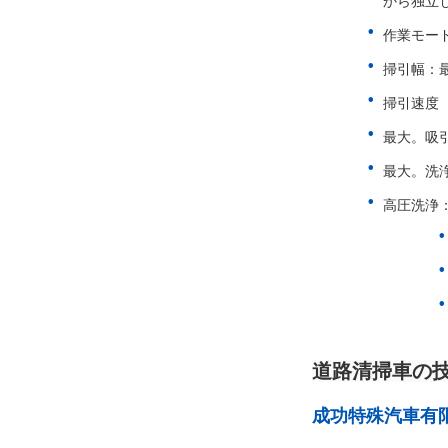
から独立
作業モー
掃引幅：最
掃引速度（
最大。吸引
最大。洗浄能
高圧洗浄
道路清掃車の技
成功特殊汽車有