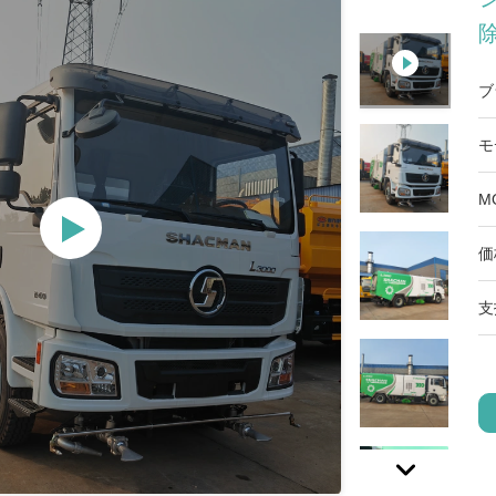
ブ
モ
M
価
支