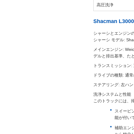
高圧洗浄
Shacman L
シャーシとエンジン
シャーシ モデル: Shac
メインエンジン: Wei
デルと排出基準、たとえば 
トランスミッション: 
ドライブの種類: 通常は
ステアリング: 左ハン
洗浄システムと性能
このトラックには、
スイーピン
能が付い
補助エンジ