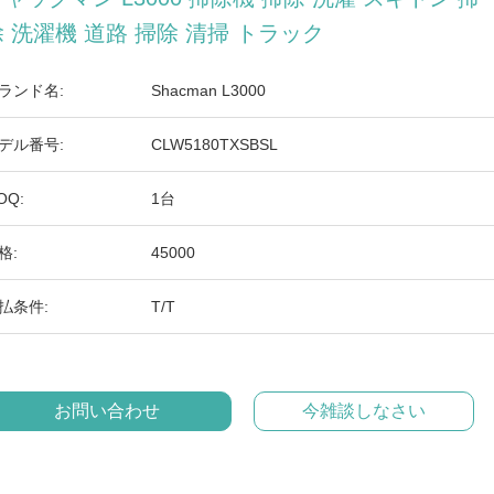
除 洗濯機 道路 掃除 清掃 トラック
ランド名:
Shacman L3000
デル番号:
CLW5180TXSBSL
OQ:
1台
格:
45000
払条件:
T/T
お問い合わせ
今雑談しなさい