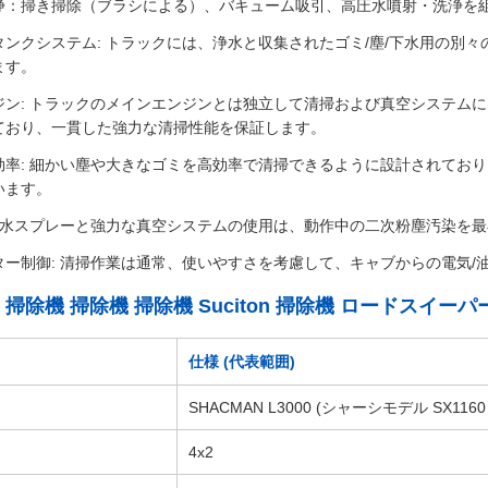
浄：掃き掃除（ブラシによる）、バキューム吸引、高圧水噴射・洗浄を
タンクシステム: トラックには、浄水と収集されたゴミ/塵/下水用の別
ます。
ジン: トラックのメインエンジンとは独立して清掃および真空システムに
ており、一貫した強力な清掃性能を保証します。
効率: 細かい塵や大きなゴミを高効率で清掃できるように設計されており
います。
: 水スプレーと強力な真空システムの使用は、動作中の二次粉塵汚染を
ター制御: 清掃作業は通常、使いやすさを考慮して、キャブからの電気/
3000 掃除機 掃除機 掃除機 Suciton 掃除機 ロードス
仕様 (代表範囲)
SHACMAN L3000 (シャーシモデル SX11
4x2