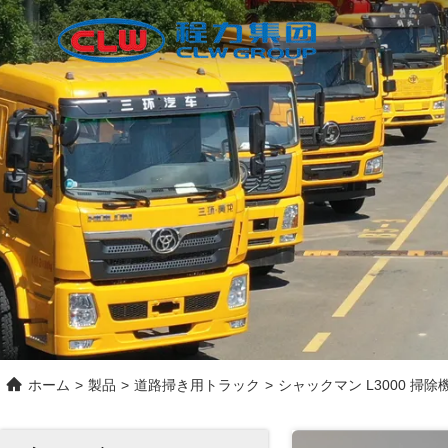
ホーム
>
製品
>
道路掃き用トラック
>
シャックマン L3000 掃除