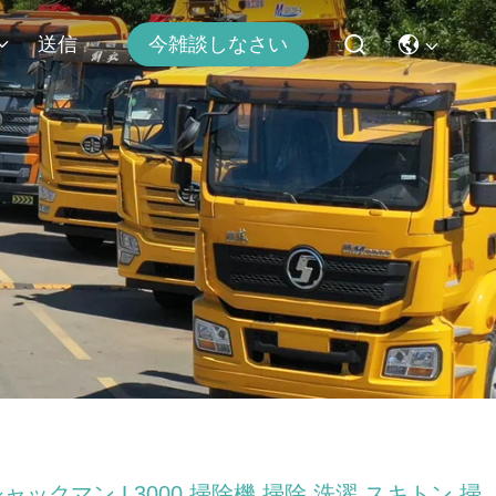
送信
今雑談しなさい
ャックマン L3000 掃除機 掃除 洗濯 スキトン 掃