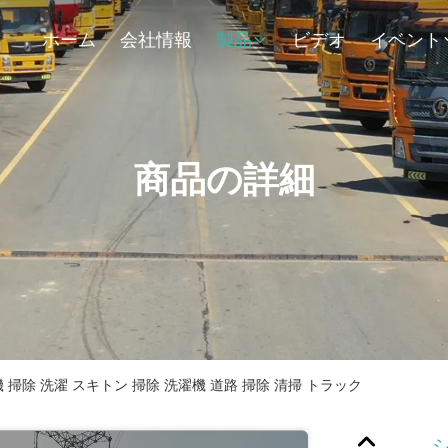
ホーム
会社情報
製品
ビデオ
イベント
商品の詳細
機 掃除 洗濯 スキトン 掃除 洗濯機 道路 掃除 清掃 トラック
シ