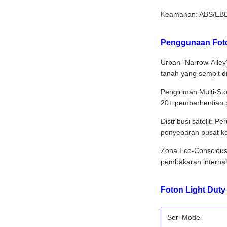
Keamanan: ABS/EBD, 
Penggunaan Foton
Urban "Narrow-Alley
tanah yang sempit di
Pengiriman Multi-St
20+ pemberhentian pe
Distribusi satelit: 
penyebaran pusat ko
Zona Eco-Conscious: 
pembakaran internal 
Foton Light Duty 
Seri Model