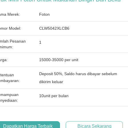
ma Merek:
Foton
mor Model:
CLW5042XLCB6
mlah Pesanan
1
nimum:
rga:
15000-35000 per unit
Deposit 50%, Saldo harus dibayar sebelum
tentuan
mbayaran:
dikirim keluar
emampuan
10unit per bulan
nyediaan:
Dapatkan Harga Terbaik
Bicara Sekarang