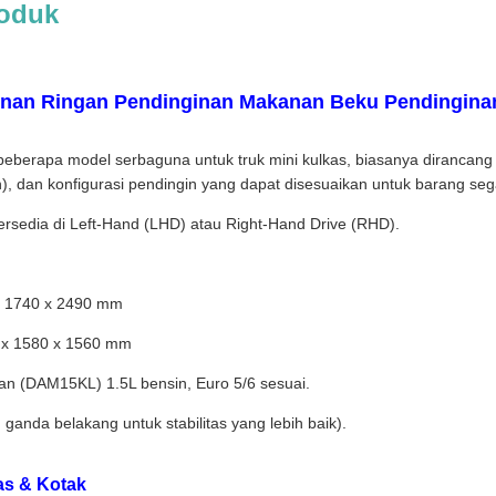
roduk
inan Ringan Pendinginan Makanan Beku Pendinginan
berapa model serbaguna untuk truk mini kulkas, biasanya dirancang u
n), dan konfigurasi pendingin yang dapat disesuaikan untuk barang seg
tersedia di Left-Hand (LHD) atau Right-Hand Drive (RHD).
 x 1740 x 2490 mm
0 x 1580 x 1560 mm
an (DAM15KL) 1.5L bensin, Euro 5/6 sesuai.
anda belakang untuk stabilitas yang lebih baik).
s & Kotak