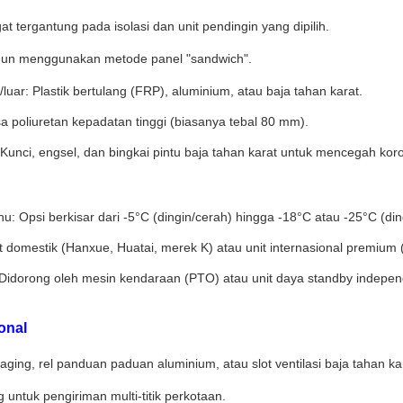
ngat tergantung pada isolasi dan unit pendingin yang dipilih.
gun menggunakan metode panel "sandwich".
/luar: Plastik bertulang (FRP), aluminium, atau baja tahan karat.
sa poliuretan kepadatan tinggi (biasanya tebal 80 mm).
Kunci, engsel, dan bingkai pintu baja tahan karat untuk mencegah kor
u: Opsi berkisar dari -5°C (dingin/cerah) hingga -18°C atau -25°C (din
t domestik (Hanxue, Huatai, merek K) atau unit internasional premium 
Didorong oleh mesin kendaraan (PTO) atau unit daya standby indepen
onal
aging, rel panduan paduan aluminium, atau slot ventilasi baja tahan kar
 untuk pengiriman multi-titik perkotaan.