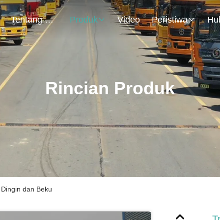
Tentang Kami
Produk
Video
Peristiwa
Rincian Produk
 Dingin dan Beku
T