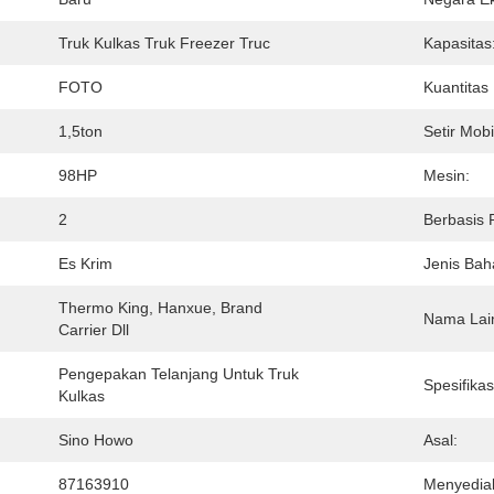
Truk Kulkas Truk Freezer Truc
Kapasitas
FOTO
Kuantitas
:
1,5ton
Setir Mobi
98HP
Mesin:
2
Berbasis 
Es Krim
Jenis Bah
Thermo King, Hanxue, Brand 
Nama Lai
Carrier Dll
Pengepakan Telanjang Untuk Truk 
Spesifikas
Kulkas
Sino Howo
Asal:
87163910
Menyedia