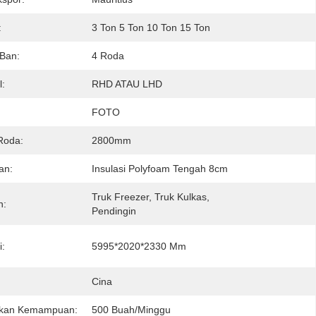
:
3 Ton 5 Ton 10 Ton 15 Ton
 Ban:
4 Roda
l:
RHD ATAU LHD
FOTO
Roda:
2800mm
an:
Insulasi Polyfoam Tengah 8cm
Truk Freezer, Truk Kulkas, 
n:
Pendingin
i:
5995*2020*2330 Mm
Cina
kan Kemampuan:
500 Buah/minggu