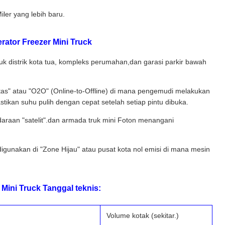
er yang lebih baru.
rator Freezer Mini Truck
uk distrik kota tua, kompleks perumahan,dan garasi parkir bawah
tas" atau "O2O" (Online-to-Offline) di mana pengemudi melakukan
tikan suhu pulih dengan cepat setelah setiap pintu dibuka.
ndaraan "satelit".dan armada truk mini Foton menangani
digunakan di "Zone Hijau" atau pusat kota nol emisi di mana mesin
 Mini Truck Tanggal teknis:
Volume kotak (sekitar.)