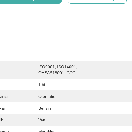
ISO9001, ISO14001, 
:
OHSAS18001, CCC
1.5t
misi:
Otomatis
kar:
Bensin
l:
Van
spor:
Mauritius