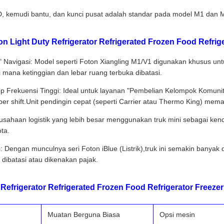
kemudi bantu, dan kunci pusat adalah standar pada model M1 dan Mil
 Light Duty Refrigerator Refrigerated Frozen Food Refrige
" Navigasi: Model seperti Foton Xiangling M1/V1 digunakan khusus unt
 mana ketinggian dan lebar ruang terbuka dibatasi.
op Frekuensi Tinggi: Ideal untuk layanan "Pembelian Kelompok Komuni
r shift.Unit pendingin cepat (seperti Carrier atau Thermo King) memas
Perusahaan logistik yang lebih besar menggunakan truk mini sebagai ke
ta.
Dengan munculnya seri Foton iBlue (Listrik),truk ini semakin banyak 
dibatasi atau dikenakan pajak.
Refrigerator Refrigerated Frozen Food Refrigerator Freezer
Muatan Berguna Biasa
Opsi mesin