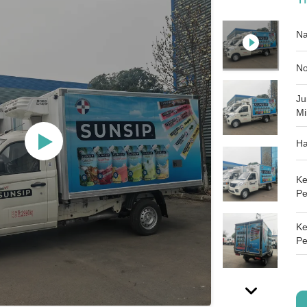
Na
No
Ju
Mi
Ha
Ke
Pe
K
Pe