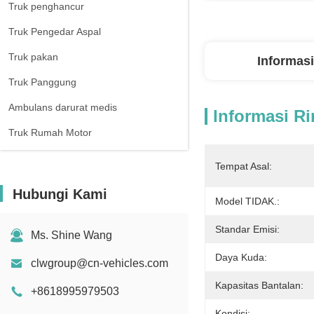
Truk penghancur
Truk Pengedar Aspal
Truk pakan
Informasi
Truk Panggung
Ambulans darurat medis
Informasi Ri
Truk Rumah Motor
Tempat Asal:
Hubungi Kami
Model TIDAK.:
Standar Emisi:
Ms. Shine Wang
Daya Kuda:
clwgroup@cn-vehicles.com
Kapasitas Bantalan:
+8618995979503
Kondisi: