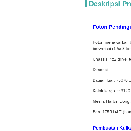
Deskripsi P
Foton Pending
Foton menawarkan be
bervariasi (1 ‰ 3 to
Chassis: 4x2 drive, 
Dimensi:
Bagian luar: ~5070
Kotak kargo: ~ 312
Mesin: Harbin Dong'
Ban: 175R14LT (ban g
Pembuatan Kulka