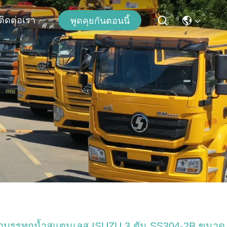
ติดต่อเรา
พูดคุยกันตอนนี้
ถบรรทุกน้ำสแตนเลส ISUZU 3 ตัน SS304-2B ขนาด