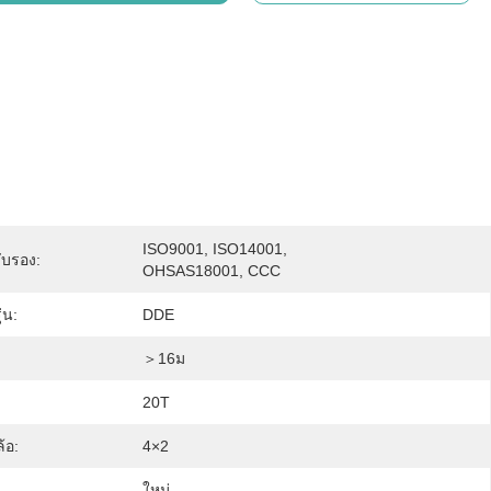
ISO9001, ISO14001, 
ับรอง:
OHSAS18001, CCC
่น:
DDE
＞16ม
20T
้อ:
4×2
ใหม่