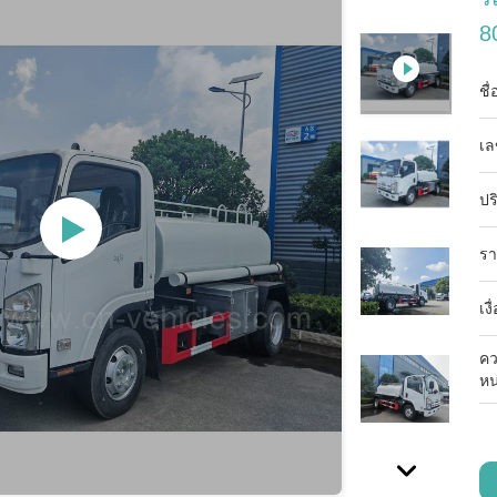
8
ชื
เล
ปร
รา
เง
คว
หน