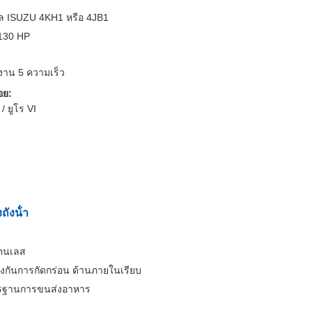
เซล ISUZU 4KH1 หรือ 4JB1
-130 HP
งาน 5 ความเร็ว
อย:
 / ยูโร VI
ังน้ํา
ตนเลส
้องกันการกัดกร่อน ด้านภายในเรียบ
ฐานการขนส่งอาหาร