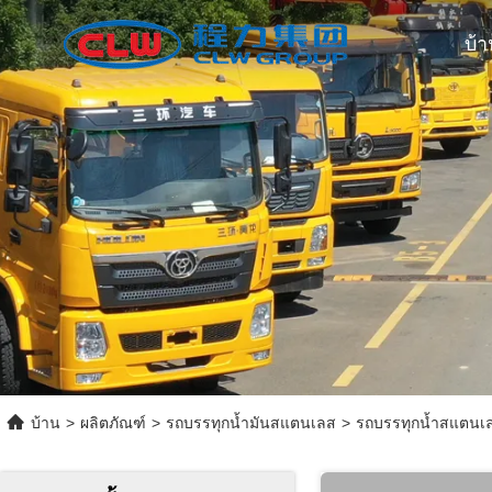
บ้า
บ้าน
>
ผลิตภัณฑ์
>
รถบรรทุกน้ำมันสแตนเลส
>
รถบรรทุกน้ำสแตนเล