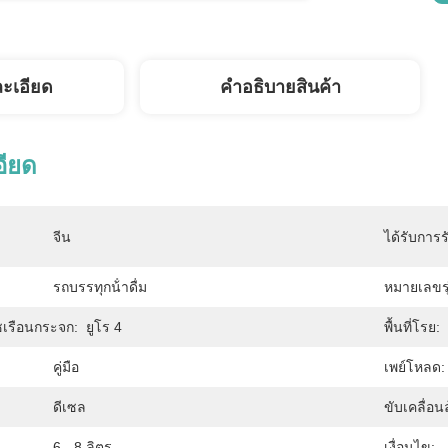
ละเอียด
คําอธิบายสินค้า
อียด
จีน
ได้รับการร
รถบรรทุกน้ําดื่ม
หมายเลขรุ
เรือนกระจก:
ยูโร 4
พื้นที่โรย:
คู่มือ
เพย์โหลด:
ดีเซล
ขับเคลื่อนล
6 - 8 ลิตร
เงื่อนไข: