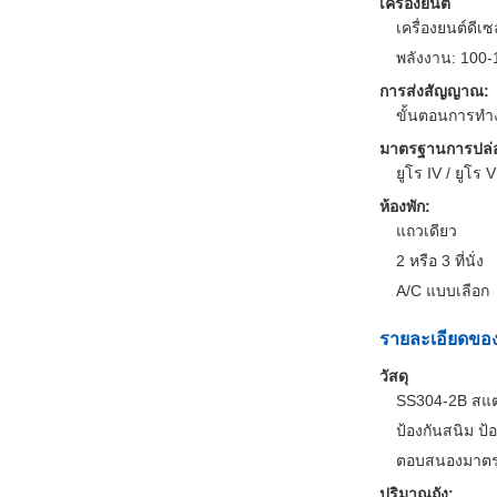
เครื่องยนต์
เครื่องยนต์ดี
พลังงาน: 100
การส่งสัญญาณ:
ขั้นตอนการทํา
มาตรฐานการปล่
ยูโร IV / ยูโร V
ห้องพัก:
แถวเดียว
2 หรือ 3 ที่นั่ง
A/C แบบเลือก
รายละเอียดของถ
วัสดุ
SS304-2B สแ
ป้องกันสนิม ป
ตอบสนองมาตร
ปริมาณถัง: