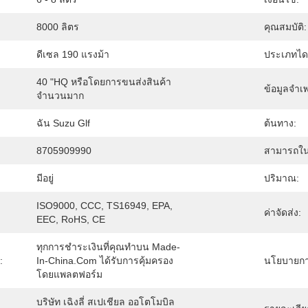
8000 ลิตร
คุณสมบัติ:
ดีเซล 190 แรงม้า
ประเภทไดร
40 "HQ หรือโดยการขนส่งสินค้า
ข้อมูลจำเ
จำนวนมาก
ฉัน Suzu Glf
ต้นทาง:
8705909990
สามารถใน
มีอยู่
ปริมาณ:
ISO9000, CCC, TS16949, EPA, 
ค่าจัดส่ง:
EEC, RoHS, CE
ทุกการชำระเงินที่คุณทำบน Made-
:
In-China.com ได้รับการคุ้มครอง
นโยบายการ
โดยแพลตฟอร์ม
บริษัท เฉิงลี่ สเปเชียล ออโตโมบิล 