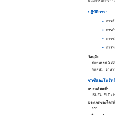
นี่คือการแยกราย
ปฏิบัติการ:
การล
การกํา
การช
การทํ
วัสดุถัง:
สแตนเลส SS3
กันสนิม, อาห
ชาซีและโพร์ทร
แบรนด์ชัสซี่:
ISUZU ELF / NP
ประเภทของไดรฟ์
4*2