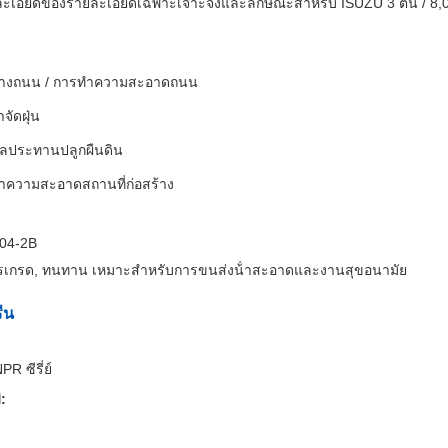
ละเอียดของรายละเอียดเฉพาะเจาะจงและลักษณะสําหรับ ISUZU 3 ตัน / 8,
้างถนน / การทําความสะอาดถนน
จัดฝุ่น
ลประทานปลูกผืนดิน
าความสะอาดสถานที่ก่อสร้าง
04-2B
ารเกรด, ทนทาน เหมาะสําหรับการขนส่งน้ําสะอาดและงานสุขอนามัย
ีน
R ซีรี่ย์
: