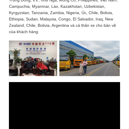
Trung Đông, v.v., như Nga, Mông Cổ, Philippines, Việt Nam,
Campuchia, Myanmar, Lào, Kazakhstan, Uzbekistan,
Kyrgyzstan, Tanzania, Zambia, Nigeria, Úc, Chile, Bolivia,
Ethiopia, Sudan, Malaysia, Congo, El Salvador, Iraq, New
Zealand, Chile, Bolivia, Argentina và cả thân xe cho bản vẽ
của khách hàng.