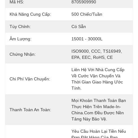
Mã HS:
8705909990
Khả Năng Cung Cấp:
500 Chiếc/tuần
Tùy Chỉnh:
Có Sẵn
Âm Lượng:
15001 - 30000L
ISO9000, CCC, TS16949, 
Chứng Nhận:
EPA, EEC, RoHS, CE
Liên Hệ Với Nhà Cung Cấp 
Về Cước Vận Chuyển Và 
Chi Phí Vận Chuyển:
Thời Gian Giao Hàng Ước 
Tính.
Mọi Khoản Thanh Toán Bạn 
Thực Hiện Trên Made-In-
Thanh Toán An Toàn:
China.com Đều Được Nền 
Tảng Này Bảo Vệ.
Yêu Cầu Hoàn Lại Tiền Nếu 
Đơn Đặt Hàng Của Bạn 