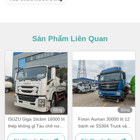
Sản Phẩm Liên Quan
Băng
Băng
hình
hình
ISUZU Giga 16cbm 16000 lít
Foton Auman 30000 lít 12
thép không gỉ Tàu chở nước
bánh xe SS304 Truck vận
uống
chuyển nước