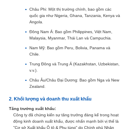
Châu Phi: Một thị trường chính, bao gồm các
quốc gia như Nigeria, Ghana, Tanzania, Kenya và
Angola.
Đông Nam Á: Bao gồm Philippines, Việt Nam,
Malaysia, Myanmar, Thái Lan và Campuchia.
Nam Mỹ: Bao gồm Peru, Bolivia, Panama và
Chile.
Trung Đông và Trung Á (Kazakhstan, Uzbekistan,
v.v.).
Châu Âu/Châu Đại Dương: Bao gồm Nga và New
Zealand.
2. Khối lượng và doanh thu xuất khẩu
Tăng trưởng xuất khẩu:
Công ty đã chứng kiến sự tăng trưởng đáng kể trong hoạt
động kinh doanh xuất khẩu, được nhấn mạnh bởi vị thế là
"Cơ sở Xuất khẩu Ô tô & Phụ tùng" do Chính phủ Nhân