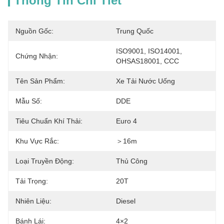
Thông Tin Chi Tiết
Nguồn Gốc:
Trung Quốc
ISO9001, ISO14001, 
Chứng Nhận:
OHSAS18001, CCC
Tên Sản Phẩm:
Xe Tải Nước Uống
Mẫu Số:
DDE
Tiêu Chuẩn Khí Thải:
Euro 4
Khu Vực Rắc:
＞16m
Loại Truyền Động:
Thủ Công
Tải Trọng:
20T
Nhiên Liệu:
Diesel
Bánh Lái:
4×2