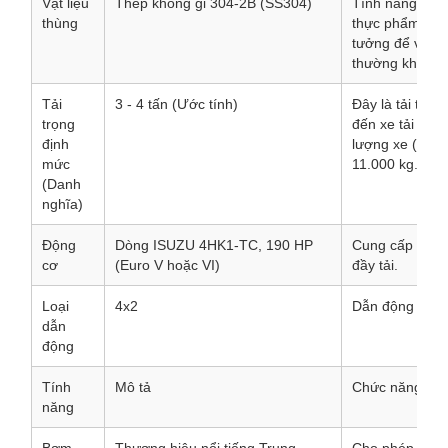
Vật liệu
Thép không gỉ 304-2B (SS304)
Tính năng quan 
thùng
thực phẩm có 
tưởng để vận 
thường khoản
Tải
3 - 4 tấn (Ước tính)
Đây là tải trọ
trọng
đến xe tải hạn
định
lượng xe (GVW
mức
11.000 kg.
(Danh
nghĩa)
Động
Dòng ISUZU 4HK1-TC, 190 HP
Cung cấp đủ cô
cơ
(Euro V hoặc VI)
đầy tải.
Loại
4x2
Dẫn động hai 
dẫn
động
Tính
Mô tả
Chức năng
năng