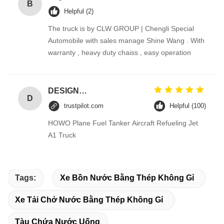
B
Helpful (2)
The truck is by CLW GROUP | Chengli Special
Automobile with sales manage Shine Wang . With
warranty , heavy duty chaiss , easy operation
DESIGNER CODE
D
trustpilot.com
Helpful (100)
HOWO Plane Fuel Tanker Aircraft Refueling Jet
A1 Truck
Tags:
Xe Bồn Nước Bằng Thép Không Gỉ
Xe Tải Chở Nước Bằng Thép Không Gỉ
Tàu Chứa Nước Uống