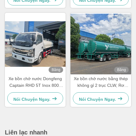
Nói Chuyện Ngay.
Nói Chuyện Ngay.
Băng
Băng
hình
hình
Xe bồn chở nước Dongfeng
Xe bồn chở nước bằng thép
Captain RHD 5T Inox 8000
không gỉ 2 trục CLW, Rơ
Lít Dùng cho Thực phẩm
moóc chở nước uống hạng
nặng
Nói Chuyện Ngay.
Nói Chuyện Ngay.
Liên lạc nhanh