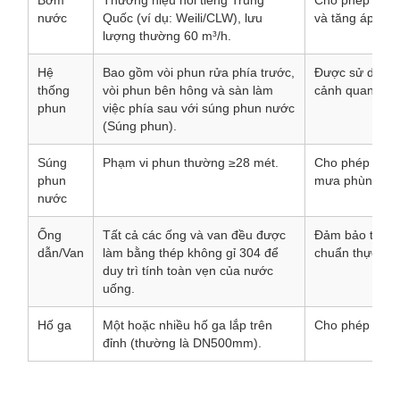
Bơm
Thương hiệu nổi tiếng Trung
Cho phép tự mồ
nước
Quốc (ví dụ: Weili/CLW), lưu
và tăng áp hệ 
lượng thường 60 m³/h.
Hệ
Bao gồm vòi phun rửa phía trước,
Được sử dụng đ
thống
vòi phun bên hông và sàn làm
cảnh quan (tướ
phun
việc phía sau với súng phun nước
(Súng phun).
Súng
Phạm vi phun thường ≥28 mét.
Cho phép điều 
phun
mưa phùn, sươ
nước
Ống
Tất cả các ống và van đều được
Đảm bảo toàn b
dẫn/Van
làm bằng thép không gỉ 304 để
chuẩn thực ph
duy trì tính toàn vẹn của nước
uống.
Hố ga
Một hoặc nhiều hố ga lắp trên
Cho phép kiểm 
đỉnh (thường là DN500mm).