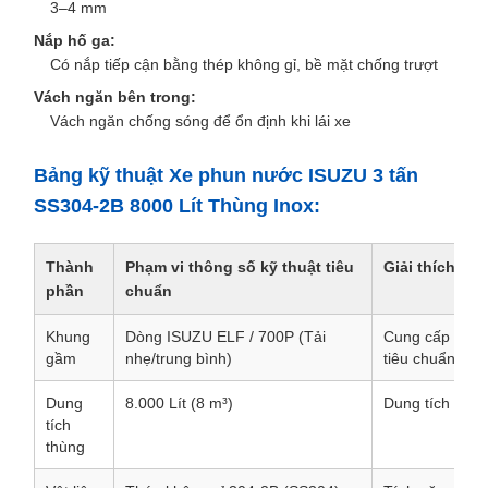
3–4 mm
Nắp hố ga:
Có nắp tiếp cận bằng thép không gỉ, bề mặt chống trượt
Vách ngăn bên trong:
Vách ngăn chống sóng để ổn định khi lái xe
Bảng kỹ thuật Xe phun nước ISUZU 3 tấn
SS304-2B 8000 Lít Thùng Inox:
Thành
Phạm vi thông số kỹ thuật tiêu
Giải thích
phần
chuẩn
Khung
Dòng ISUZU ELF / 700P (Tải
Cung cấp hiệu 
gầm
nhẹ/trung bình)
tiêu chuẩn toà
Dung
8.000 Lít (8 m³)
Dung tích đã n
tích
thùng