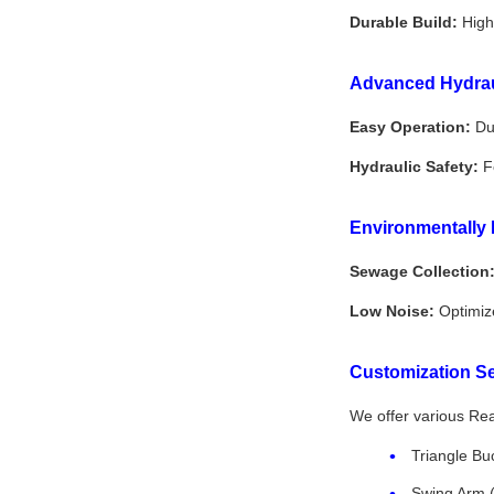
Durable Build:
High-
Advanced Hydrau
Easy Operation:
Dua
Hydraulic Safety:
Fe
Environmentally 
Sewage Collection
Low Noise:
Optimize
Customization Se
We offer various Rear
Triangle Buc
Swing Arm (f