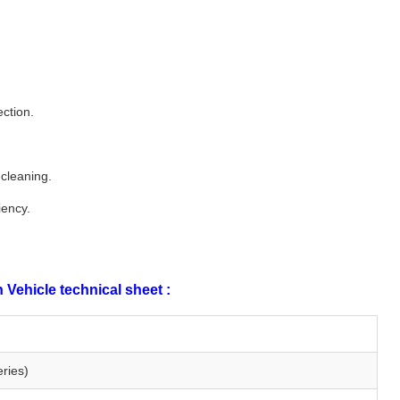
ction.
 cleaning.
iency.
ehicle technical sheet :
ries)