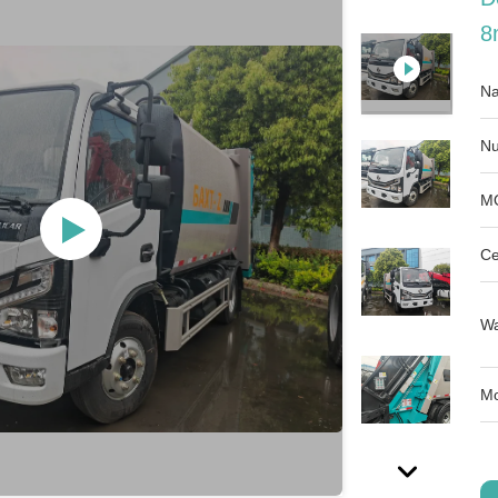
8
Na
Nu
M
Ce
Wa
Mo