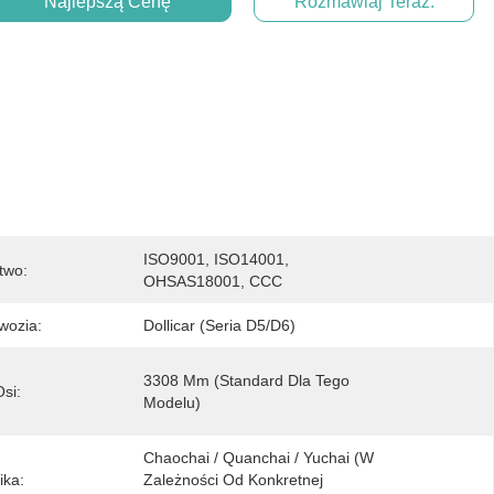
Najlepszą Cenę
Rozmawiaj Teraz.
ISO9001, ISO14001, 
two:
OHSAS18001, CCC
wozia:
Dollicar (seria D5/D6)
3308 Mm (standard Dla Tego 
si:
Modelu)
Chaochai / Quanchai / Yuchai (w 
ika:
Zależności Od Konkretnej 