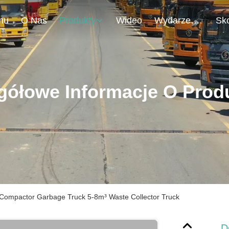
mu
O Nas
Produkty
Wideo
Wydarzenia
gółowe Informacje O Prod
 Compactor Garbage Truck 5-8m³ Waste Collector Truck
D