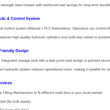
strength steel chassis with reinforced leaf springs for long-term durabi
lic & Control System
l control system (Manual + PLC Automation). Operators can control the 
atures high-quality hydraulic cylinders and multi-way valves to preven
Friendly Design
:
Integrated sewage tank with a leak-proof seal design to prevent second
d hydraulic system reduces operational noise, making it suitable for ear
rvices
 Lifting Mechanisms to fit different trash bins in your local market:
ket (for bulk waste)
or large skip bins)