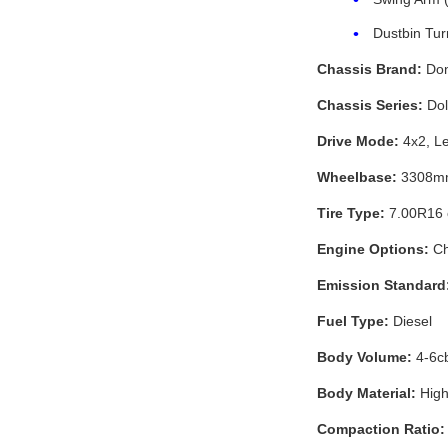
Dustbin Tur
Chassis Brand:
Don
Chassis Series:
Dol
Drive Mode:
4x2, Le
Wheelbase:
3308mm 
Tire Type:
7.00R16 o
Engine Options:
Ch
Emission Standard
Fuel Type:
Diesel
Body Volume:
4-6c
Body Material:
High
Compaction Ratio: