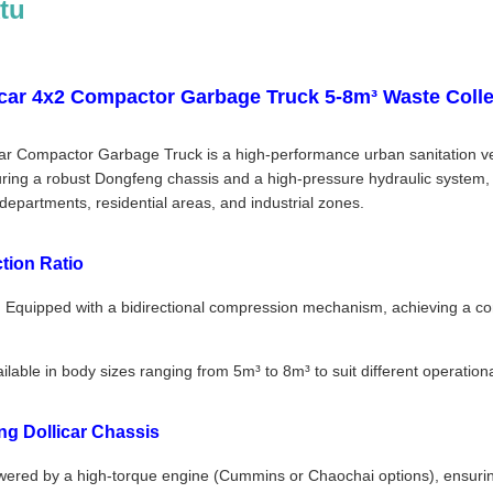
tu
car 4x2 Compactor Garbage Truck 5-8m³ Waste Colle
r Compactor Garbage Truck is a high-performance urban sanitation vehi
uring a robust Dongfeng chassis and a high-pressure hydraulic system, t
 departments, residential areas, and industrial zones.
tion Ratio
:
Equipped with a bidirectional compression mechanism, achieving a comp
ilable in body sizes ranging from 5m³ to 8m³ to suit different operation
g Dollicar Chassis
ered by a high-torque engine (Cummins or Chaochai options), ensuring