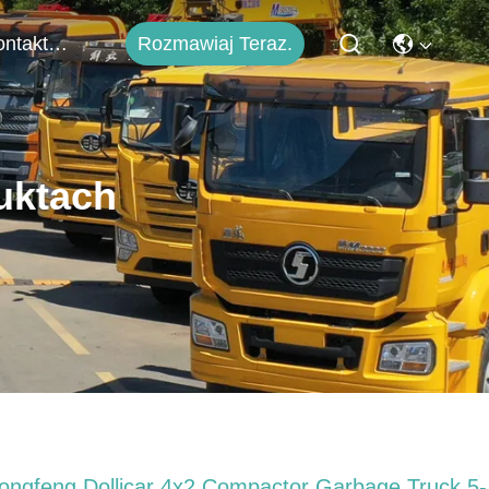
Rozmawiaj Teraz.
Skontaktuj Się Z Nami
uktach
ongfeng Dollicar 4x2 Compactor Garbage Truck 5-