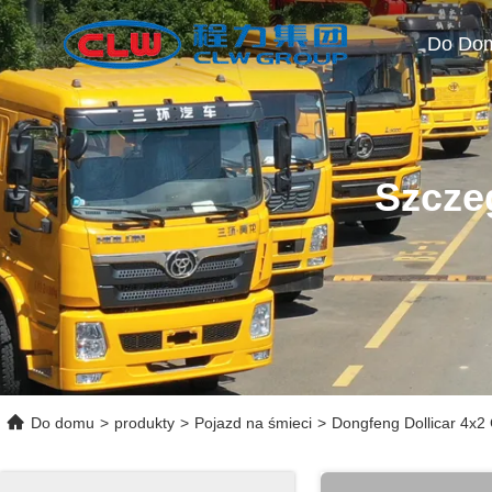
Do Do
Szcze
Do domu
>
produkty
>
Pojazd na śmieci
>
Dongfeng Dollicar 4x2