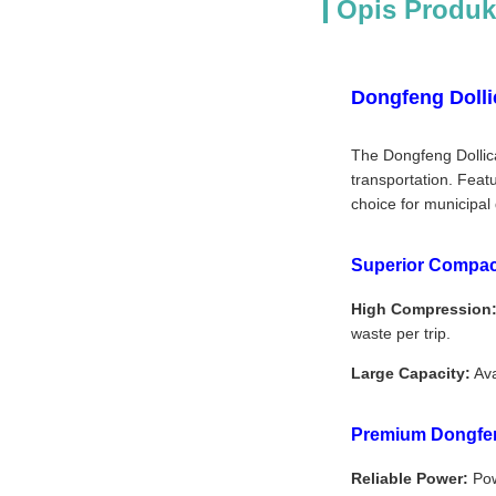
Opis Produk
Dongfeng Dolli
The Dongfeng Dollica
transportation. Feat
choice for municipal
Superior Compac
High Compression
waste per trip.
Large Capacity:
Ava
Premium Dongfen
Reliable Power:
Pow