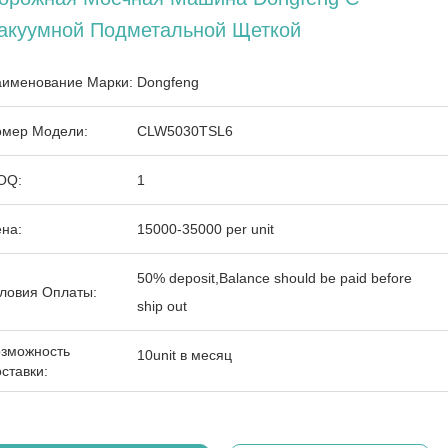
акуумной Подметальной Щеткой
именование Марки:
Dongfeng
мер Модели:
CLW5030TSL6
OQ:
1
на:
15000-35000 per unit
50% deposit,Balance should be paid before
ловия Оплаты:
ship out
зможность
10unit в месяц
ставки: