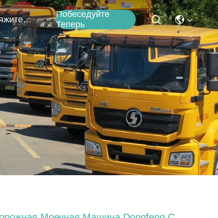
Побеседуйте
Свяжитесь Мы
Теперь
орожная Моечная Машина Dongfeng С