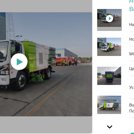
В
На
Но
M
Це
Ус
Во
По