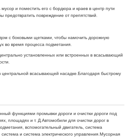
мусор и поместить его с бордюра и краев в центр пути
бы предотвратить повреждение от препятствий.
дом с боковыми щетками, чтобы намочить дорожную
ух во время процесса подметания.
 центрально установленных или встроенных в всасывающий
ости.
в центральной всасывающей насадке.Благодаря быстрому
енный функциями промывки дороги и очистки дороги под
ях, площадях и т. Д.Автомобили для очистки дорог в
 подметания, вспомогательный двигатель, система
я система и система электрического управления.Мусорная