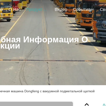
ом
О Нас
Продукты
Видео
События
бная Информация О
кции
ечная машина Dongfeng с вакуумной подметальной щеткой
Д