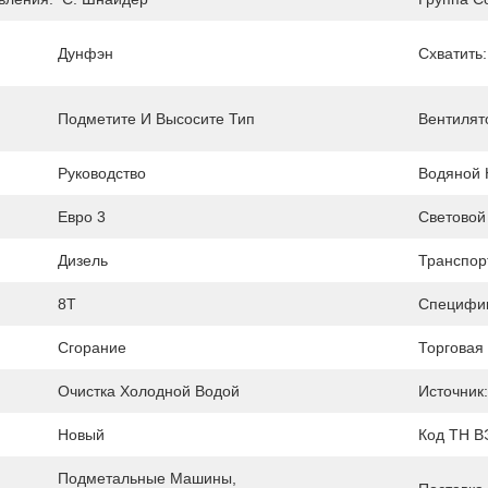
Дунфэн
Схватить:
Подметите И Высосите Тип
Вентилят
Руководство
Водяной 
Евро 3
Световой
Дизель
Транспор
8Т
Специфик
Сгорание
Торговая
Очистка Холодной Водой
Источник:
Новый
Код ТН В
Подметальные Машины, 