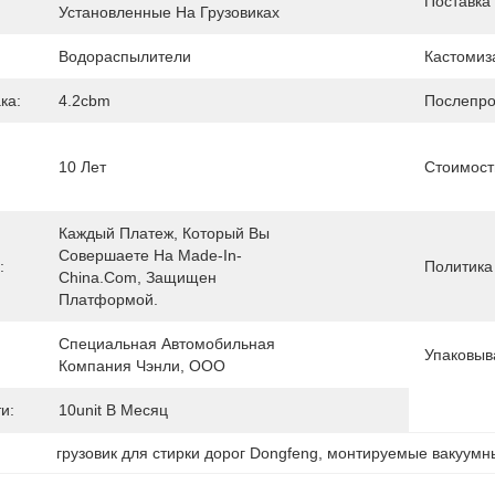
Поставка
Установленные На Грузовиках
Водораспылители
Кастомиз
ка:
4.2cbm
Послепро
10 Лет
Стоимост
Каждый Платеж, Который Вы 
Совершаете На Made-In-
:
Политика
China.com, Защищен 
Платформой.
Специальная Автомобильная 
Упаковыв
Компания Чэнли, ООО
и:
10unit В Месяц
грузовик для стирки дорог Dongfeng
, 
монтируемые вакуумн