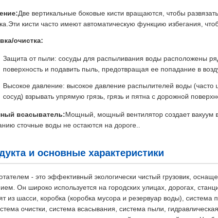
ение:
Две вертикальные боковые кисти вращаются, чтобы развязать 
ика.Эти кисти часто имеют автоматическую функцию избегания, что
ка/очистка:
Защита от пыли: сосуды для распыливания воды расположены ря
поверхность и подавить пыль, предотвращая ее попадание в возд
Высокое давление: высокое давление распылителей воды (часто
сосуд) взрывать упрямую грязь, грязь и пятна с дорожной поверхн
мный всасыватель:
Мощный, мощный вентилятор создает вакуум 
анию сточные воды не остаются на дороге..
дукта и основные характеристики
отателем - это эффективный экологически чистый грузовик, оснащ
ем. Он широко используется на городских улицах, дорогах, станци
ят из шасси, коробка (коробка мусора и резервуар воды), система
истема очистки, система всасывания, система пыли, гидравлическа