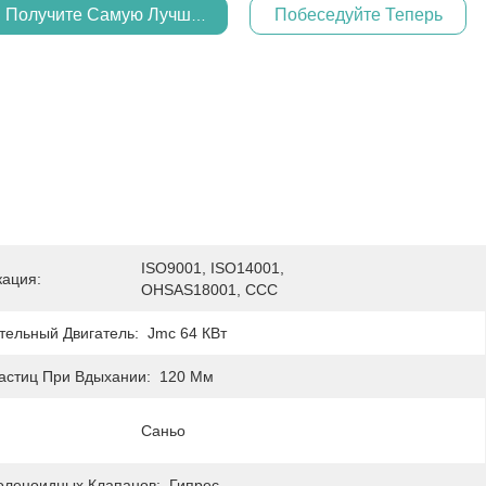
Получите Самую Лучшую Цену
Побеседуйте Теперь
ISO9001, ISO14001, 
ация:
OHSAS18001, CCC
тельный Двигатель:
Jmc 64 КВт
астиц При Вдыхании:
120 Мм
Саньо
оленоидных Клапанов:
Гипрес