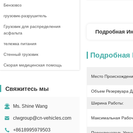
Бензовоз
грузовик-разрушитель
Грузовик для распределения
Подробная И
асфальта
тележка питания
Подробная
Стенный грузовик
Скорая медицинская помощь
Автодом-грузовик
Место Происхождени
Свяжитесь мы
Объем Резервуара Д
Ширина Работы:
Ms. Shine Wang
clwgroup@cn-vehicles.com
Максимальная Рабоч
+8618995979503
Переключатель Упра