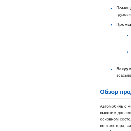
Помещ
грузов
Промыв
Вакуу
всасыв
Обзор про
Автомобиль с м
высоким давлени
основном состо
вентилятора, с