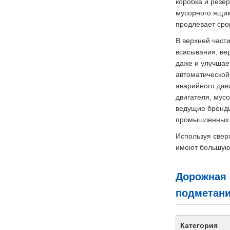
коробка и резе
мусорного ящик
продлевает срок
В верхней част
всасывания, ве
даже и улучшае
автоматической
аварийного дав
двигателя, мус
ведущие бренды
промышленных г
Используя свер
имеют большую 
Дорожная 
подметани
Категория