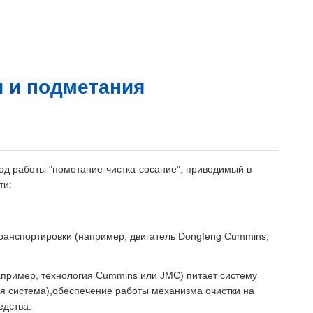
и и подметания
од работы "пометание-чистка-сосание", приводимый в
ти:
транспортировки (например, двигатель Dongfeng Cummins,
апример, технология Cummins или JMC) питает систему
ая система),обеспечение работы механизма очистки на
едства.