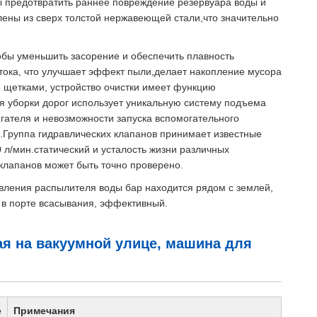
ы предотвратить раннее повреждение резервуара воды и
влены из сверх толстой нержавеющей стали,что значительно
обы уменьшить засорение и обеспечить плавность
отока, что улучшает эффект пыли,делает накопление мусора
 щетками, устройство очистки имеет функцию
я уборки дорог использует уникальную систему подъема
гателя и невозможности запуска вспомогательного
.Группа гидравлических клапанов принимает известные
 л/мин.статический и усталость жизни различных
клапанов может быть точно проверено.
вления распылителя воды бар находится рядом с землей,
 в порте всасывания, эффективный.
я на вакуумной улице, машина для
е
Примечания