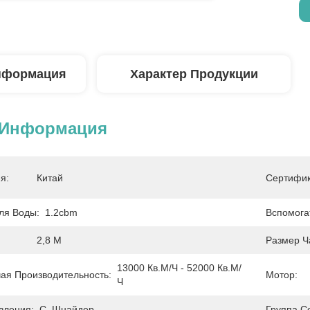
нформация
Характер Продукции
 Информация
я:
Китай
Сертифик
ля Воды:
1.2cbm
Вспомога
2,8 М
Размер Ч
13000 Кв.м/ч - 52000 Кв.м/
ая Производительность:
Мотор:
Ч
вления:
С. Шнайдер
Группа С