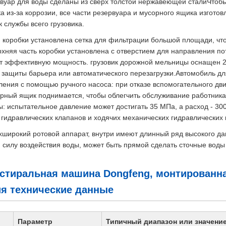
рвуар для воды сделаны из сверх толстой нержавеющей сталиЧтоб
а из-за коррозии, все части резервуара и мусорного ящика изгото
 службы всего грузовика.
и коробки установлена сетка для фильтрации большой площади, чт
рхняя часть коробки установлена с отверстием для направления п
т эффективную мощность. грузовик дорожной мельницы оснащен 2
 защиты барьера или автоматического перезагрузки.Автомобиль дл
ления с помощью ручного насоса: при отказе вспомогательного дви
орный ящик поднимается, чтобы облегчить обслуживание работника
: испытательное давление может достигать 35 МПа, а расход - 300
идравлических клапанов и ходячих механических гидравлических 
хширокий ротовой аппарат, внутри имеют длинный ряд высокого да
силу воздействия воды, может быть прямой сделать сточные воды
стиральная машина Dongfeng, монтированна
я технические данные
Параметр
Типичный диапазон или значени