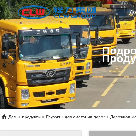
Д
Подро
Проду
Дом
>
продукты
>
Грузовик для сметания дорог
>
Дорожная мо