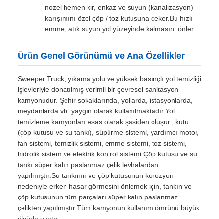
nozel hemen kir, enkaz ve suyun (kanalizasyon)
karışımını özel çöp / toz kutusuna çeker.Bu hızlı
emme, atık suyun yol yüzeyinde kalmasını önler.
Ürün Genel Görünümü ve Ana Özellikler
Sweeper Truck, yıkama yolu ve yüksek basınçlı yol temizliği
işlevleriyle donatılmış verimli bir çevresel sanitasyon
kamyonudur. Şehir sokaklarında, yollarda, istasyonlarda,
meydanlarda vb. yaygın olarak kullanılmaktadır.Yol
temizleme kamyonları esas olarak şasiden oluşur., kutu
(çöp kutusu ve su tankı), süpürme sistemi, yardımcı motor,
fan sistemi, temizlik sistemi, emme sistemi, toz sistemi,
hidrolik sistem ve elektrik kontrol sistemi.Çöp kutusu ve su
tankı süper kalın paslanmaz çelik levhalardan
yapılmıştır.Su tankının ve çöp kutusunun korozyon
nedeniyle erken hasar görmesini önlemek için, tankın ve
çöp kutusunun tüm parçaları süper kalın paslanmaz
çelikten yapılmıştır.Tüm kamyonun kullanım ömrünü büyük
ölçüde uzatır..