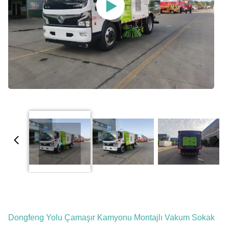
Dongfeng Yolu Çamaşır Kamyonu Montajlı Vakum Sokak