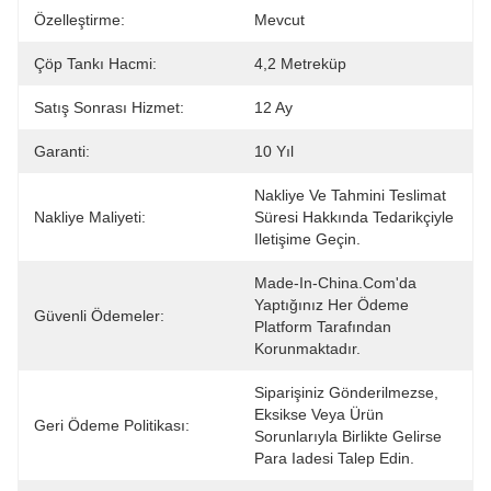
Özelleştirme:
Mevcut
Çöp Tankı Hacmi:
4,2 Metreküp
Satış Sonrası Hizmet:
12 Ay
Garanti:
10 Yıl
Nakliye Ve Tahmini Teslimat 
Nakliye Maliyeti:
Süresi Hakkında Tedarikçiyle 
Iletişime Geçin.
Made-In-China.com'da 
Yaptığınız Her Ödeme 
Güvenli Ödemeler:
Platform Tarafından 
Korunmaktadır.
Siparişiniz Gönderilmezse, 
Eksikse Veya Ürün 
Geri Ödeme Politikası:
Sorunlarıyla Birlikte Gelirse 
Para Iadesi Talep Edin.