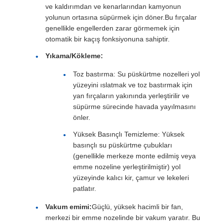
ve kaldırımdan ve kenarlarından kamyonun
yolunun ortasına süpürmek için döner.Bu fırçalar
genellikle engellerden zarar görmemek için
otomatik bir kaçış fonksiyonuna sahiptir.
Yıkama/Kökleme:
Toz bastırma: Su püskürtme nozelleri yol
yüzeyini ıslatmak ve toz bastırmak için
yan fırçaların yakınında yerleştirilir ve
süpürme sürecinde havada yayılmasını
önler.
Yüksek Basınçlı Temizleme: Yüksek
basınçlı su püskürtme çubukları
(genellikle merkeze monte edilmiş veya
emme nozeline yerleştirilmiştir) yol
yüzeyinde kalıcı kir, çamur ve lekeleri
patlatır.
Vakum emimi:
Güçlü, yüksek hacimli bir fan,
merkezi bir emme nozelinde bir vakum yaratır. Bu