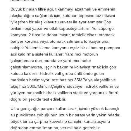
Büyük bir alan filtre ağı, tıkanmayı azaltmak ve emmenin
akışkanlığını sağlamak için, kutunun tepesine toz etkisini
iyileştiren bir akış kılavuzu yuvası ile ayarlanmıştır.Çöp
birikimi eşit yapar ve etkili kapasiteyi arttırır. Yol süpürge
kamyonu 2 fırça ile donatılmıştır, temizlik cihazı otomatik
bariyer koruma veya otomatik sıfırlama fonksiyonuna
sahiptir.Yol temizleme kamyonu eşsiz bir el basınç pompası
acil kaldırma sistemi kullanır: Yardımcı motorun
çalışmaması durumunda ve yardımcı motor
çalıştırılamıyorsa, işçinin bakımını kolaylaştırmak için çöp
kutusu kaldırılır.Hidrolik valf grubu ünlü önde gelen
markaları benimsiyor: test basıncı 35MPa'ya ulaşabilir ve
akış hızı 300L/Min'dir.Çeşitli endüstriyel hidrolik valflerin ve
yürüyen mekanik hidrolik valflerin statik ve yorgunluk ömrü
doğru bir şekilde test edilebilir.
Ultra geniş ağız parçası kullanılarak, içinde yüksek basınçlı
su püskürtme çubuğunun uzun bir sırası yerin yakınındadır,
büyük bir su çarpma kuvvetine sahiptir, kanalizasyonu
doğrudan emme limanına, verimli hale getirebilir.