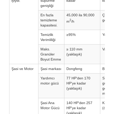
iyiydi.
süpürme
kadar
kullanıl
genişliği
En fazla
45,000 ila 90,000
Çalışm
temizleme
genişli
2
m
/h
kapasitesi.
Temizlik
≥95%
Yol süp
Verimliliği
Maks.
≥ 110 mm
Vakum i
Granüler
(yaklaşık)
Boyut Emme
Şasi ve Motor
Şasi markası
Dongfeng
Birinci
Yardımcı
77 HP'den 170
Süpürm
motor gücü
HP'ye kadar
güçlend
(yaklaşık)
genell
marka.
Şasi Ana
140 HP'den 257
Kamyon
Motor Gücü
HP'ye kadar
(örneği
(yaklaşık)