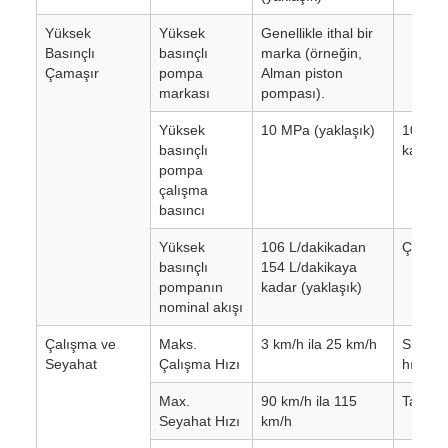
Yüksek
Yüksek
Genellikle ithal bir
Basınçlı
basınçlı
marka (örneğin,
Çamaşır
pompa
Alman piston
markası
pompası).
Yüksek
10 MPa (yaklaşık)
10 MPa
basınçlı
kadar d
pompa
çalışma
basıncı
Yüksek
106 L/dakikadan
Çamaşır
basınçlı
154 L/dakikaya
pompanın
kadar (yaklaşık)
nominal akışı
Çalışma ve
Maks.
3 km/h ila 25 km/h
Süpürm
Seyahat
Çalışma Hızı
hız.
Max.
90 km/h ila 115
Taşıma 
Seyahat Hızı
km/h