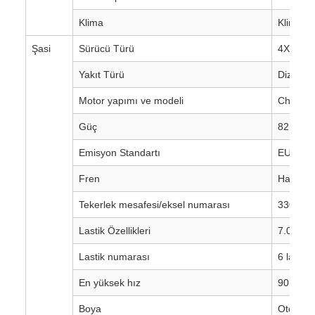
Klima
Klima is
Şasi
Sürücü Türü
4X2, Sa
Yakıt Türü
Dizel
Motor yapımı ve modeli
Chaocha
Güç
82 at g
Emisyon Standartı
EURO II
Fren
Hava fre
Tekerlek mesafesi/eksel numarası
3300 mm
Lastik Özellikleri
7.00R1
Lastik numarası
6 lastik 
En yüksek hız
90 km/h
Boya
Otomati