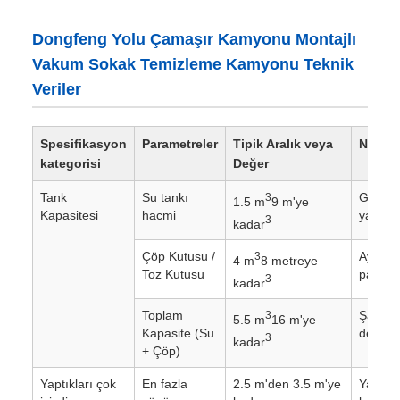
Dongfeng Yolu Çamaşır Kamyonu Montajlı
Vakum Sokak Temizleme Kamyonu Teknik
Veriler
Spesifikasyon
Parametreler
Tipik Aralık veya
Notlar
kategorisi
Değer
Tank
Su tankı
Genelli
3
1.5 m
9 m'ye
Kapasitesi
hacmi
yapılır.
3
kadar
Çöp Kutusu /
Aynı z
3
4 m
8 metreye
Toz Kutusu
paslanm
3
kadar
Toplam
Şasi v
3
5.5 m
16 m'ye
Kapasite (Su
değişir.
3
kadar
+ Çöp)
Yaptıkları çok
En fazla
2.5 m'den 3.5 m'ye
Yan fır