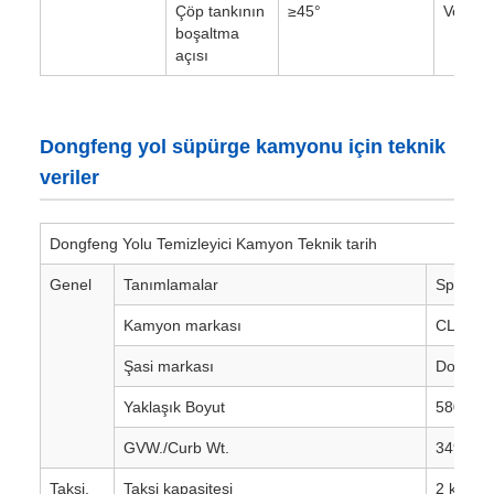
Çöp tankının
≥45°
Verimli 
boşaltma
açısı
Dongfeng yol süpürge kamyonu için teknik
veriler
Dongfeng Yolu Temizleyici Kamyon Teknik tarih
Genel
Tanımlamalar
Spesifik
Kamyon markası
CLW B
Şasi markası
Dongfe
Yaklaşık Boyut
5800*2
GVW./Curb Wt.
3495/ 3
Taksi.
Taksi kapasitesi
2 kişilik