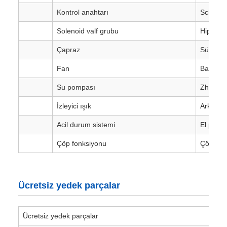
Kontrol anahtarı
Schneid
Solenoid valf grubu
Hipre
Çapraz
Sürekli 
Fan
Bakımsız
Su pompası
Zhonglia
İzleyici ışık
Arka LE
Acil durum sistemi
El pomp
Çöp fonksiyonu
Çöp kal
Ücretsiz yedek parçalar
Ücretsiz yedek parçalar