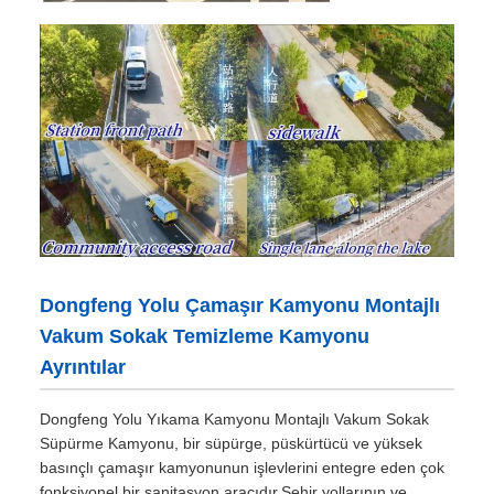
Dongfeng Yolu Çamaşır Kamyonu Montajlı
Vakum Sokak Temizleme Kamyonu
Ayrıntılar
Dongfeng Yolu Yıkama Kamyonu Montajlı Vakum Sokak
Süpürme Kamyonu, bir süpürge, püskürtücü ve yüksek
basınçlı çamaşır kamyonunun işlevlerini entegre eden çok
fonksiyonel bir sanitasyon aracıdır.Şehir yollarının ve