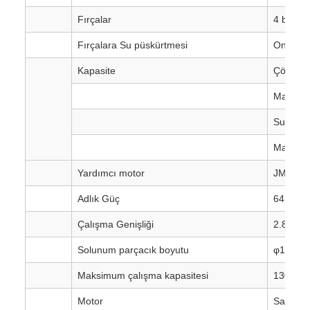
Fırçalar
4 birim
Fırçalara Su püskürtmesi
Onunla
Kapasite
Çöp tan
Malzeme
Su tank
Malzeme
Yardımcı motor
JMC
Adlık Güç
64KW
Çalışma Genişliği
2.8m
Solunum parçacık boyutu
φ120m
Maksimum çalışma kapasitesi
13000S
Motor
Sanyo.