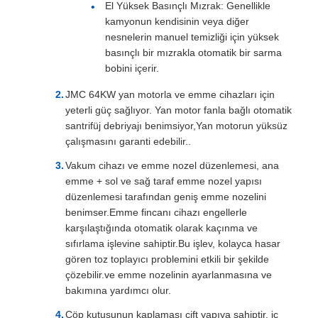
El Yüksek Basınçlı Mızrak: Genellikle
kamyonun kendisinin veya diğer
nesnelerin manuel temizliği için yüksek
basınçlı bir mızrakla otomatik bir sarma
bobini içerir.
JMC 64KW yan motorla ve emme cihazları için
yeterli güç sağlıyor. Yan motor fanla bağlı otomatik
santrifüj debriyajı benimsiyor,Yan motorun yüksüz
çalışmasını garanti edebilir..
Vakum cihazı ve emme nozel düzenlemesi, ana
emme + sol ve sağ taraf emme nozel yapısı
düzenlemesi tarafından geniş emme nozelini
benimser.Emme fincanı cihazı engellerle
karşılaştığında otomatik olarak kaçınma ve
sıfırlama işlevine sahiptir.Bu işlev, kolayca hasar
gören toz toplayıcı problemini etkili bir şekilde
çözebilir.ve emme nozelinin ayarlanmasına ve
bakımına yardımcı olur.
Çöp kutusunun kaplaması çift yapıya sahiptir, iç