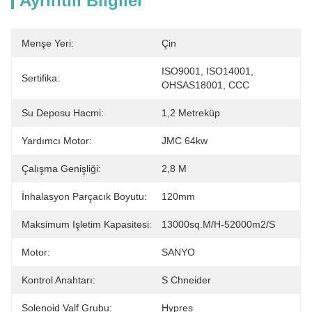
Ayrıntılı Bilgiler
Menşe Yeri:
Çin
ISO9001, ISO14001, 
Sertifika:
OHSAS18001, CCC
Su Deposu Hacmi:
1,2 Metreküp
Yardımcı Motor:
JMC 64kw
Çalışma Genişliği:
2,8 M
İnhalasyon Parçacık Boyutu:
120mm
Maksimum Işletim Kapasitesi:
13000sq.m/h-52000m2/s
Motor:
SANYO
Kontrol Anahtarı:
S Chneider
Solenoid Valf Grubu:
Hypres