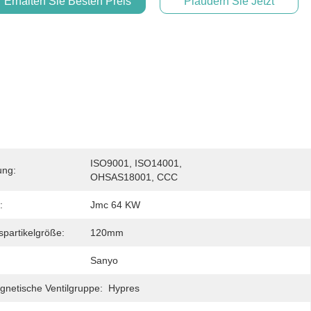
Erhalten Sie Besten Preis
Plaudern Sie Jetzt
ISO9001, ISO14001, 
ung:
OHSAS18001, CCC
:
Jmc 64 KW
spartikelgröße:
120mm
Sanyo
gnetische Ventilgruppe:
Hypres