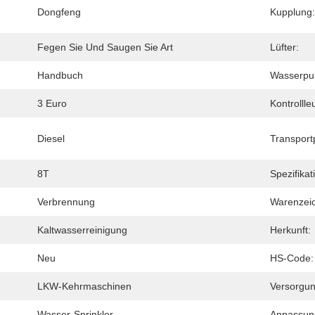
Dongfeng
Kupplung:
Fegen Sie Und Saugen Sie Art
Lüfter:
Handbuch
Wasserpu
3 Euro
Kontrollle
Diesel
Transport
8T
Spezifikat
Verbrennung
Warenzei
Kaltwasserreinigung
Herkunft:
Neu
HS-Code:
LKW-Kehrmaschinen
Versorgun
Wasser-Sprinkler
Anpassun