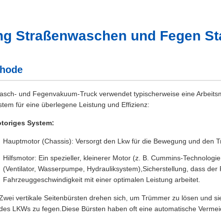
g Straßenwaschen und Fegen Sta
thode
sch- und Fegenvakuum-Truck verwendet typischerweise eine Arbeits
em für eine überlegene Leistung und Effizienz:
toriges System:
Hauptmotor (Chassis): Versorgt den Lkw für die Bewegung und den T
Hilfsmotor: Ein spezieller, kleinerer Motor (z. B. Cummins-Technol
(Ventilator, Wasserpumpe, Hydrauliksystem),Sicherstellung, dass d
Fahrzeuggeschwindigkeit mit einer optimalen Leistung arbeitet.
Zwei vertikale Seitenbürsten drehen sich, um Trümmer zu lösen und si
es LKWs zu fegen.Diese Bürsten haben oft eine automatische Vermei