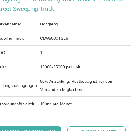
treet Sweeping Truck
rkenname:
Dongfeng
dellnummer:
CLW5030TSL6
OQ:
1
eis:
15000-35000 per unit
50% Anzahlung, Restbetrag ist vor dem
hlungsbedingungen:
Versand zu begleichen
rsorgungsfähigkeit:
10unit pro Monat