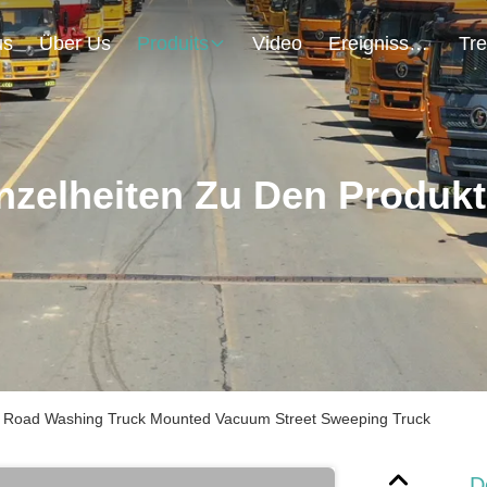
us
Über Us
Produits
Video
Ereignisse
nzelheiten Zu Den Produk
 Road Washing Truck Mounted Vacuum Street Sweeping Truck
D