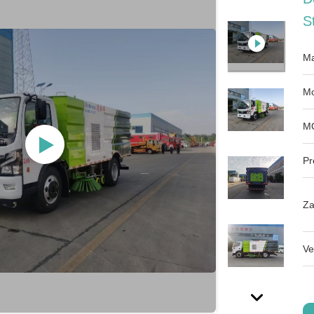
S
Ma
Mo
M
Pr
Za
Ve