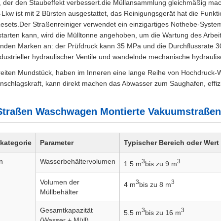
, der den Staubeffekt verbessert.die Müllansammlung gleichmäßig macht
kw ist mit 2 Bürsten ausgestattet, das Reinigungsgerät hat die Funkt
esets.Der Straßenreiniger verwendet ein einzigartiges Nothebe-Syste
 starten kann, wird die Mülltonne angehoben, um die Wartung des Arbeit
nden Marken an: der Prüfdruck kann 35 MPa und die Durchflussrate 30
dustrieller hydraulischer Ventile und wandelnde mechanische hydrauli
breiten Mundstück, haben im Inneren eine lange Reihe von Hochdruck-
nschlagskraft, kann direkt machen das Abwasser zum Saughafen, effizi
Straßen Waschwagen Montierte Vakuumstraßen
skategorie
Parameter
Typischer Bereich oder Wert
n
Wasserbehältervolumen
3
3
1.5 m
bis zu 9 m
Volumen der
3
3
4 m
bis zu 8 m
Müllbehälter
Gesamtkapazität
3
3
5.5 m
bis zu 16 m
(Wasser + Müll)