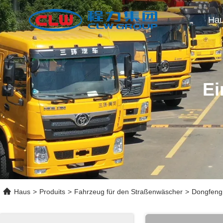
Ha
Ei
Haus
>
Produits
>
Fahrzeug für den Straßenwäscher
>
Dongfeng