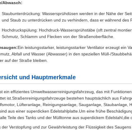
e/Abwasch:
Staubunterdrückung: Wassersprühdüsen werden in der Nähe der Seite
und Staub zu unterdrücken und zu verhindern, dass er während des F
Hochdruckspülung: Hochdruck-Wassersprühstäbe (oft zentral montiert
Schmutz, Schlamm und Flecken von der Straßenoberfläche.
msaugen:
Ein leistungsstarker, leistungsstarker Ventilator erzeugt ein
mutz, Abfall und Wasser (Abwasser) in den speziellen Müll-/Staubbehä
r auf der Straße bleiben.
ersicht und Hauptmerkmale
st ein effizientes Umweltwasserreinigungsfahrzeug, das mit Funktion
tet ist.Straßenreinigungsfahrzeuge bestehen hauptsächlich aus Fahrge
lfsmotor, Lüfteranlage, Reinigungsanlage, Sauganlage, Staubanlage, H
sind aus einer superdicken Edelstahlplatte.Um eine frühe Beschädigun
 alle Teile des Tanks und der Mülltonne aus superdickem Edelstahl,di
 der Verstopfung und zur Gewährleistung der Flüssigkeit des Saugens i