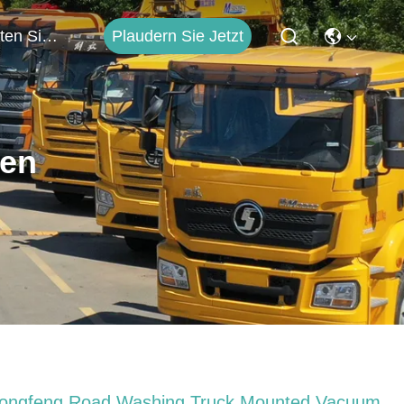
Plaudern Sie Jetzt
Treten Sie Mit Uns In Verbindung
ten
ongfeng Road Washing Truck Mounted Vacuum