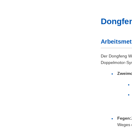
Dongfen
Arbeitsme
Der Dongfeng Wa
Doppelmotor-Syst
Zweimo
Fegen:
Weges d