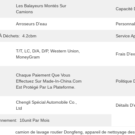
Les Balayeurs Montés Sur 
Capacité 
Camions
Arroseurs D'eau
Personnal
À Déchets:
4.2cbm
Service A
T/T, LC, D/A, D/P, Western Union, 
Frais D'ex
MoneyGram
Chaque Paiement Que Vous 
Effectuez Sur Made-In-China.com 
Politique
Est Protégé Par La Plateforme.
Chengli Spécial Automobile Co., 
Détails D
Ltd
onnement:
10unit Par Mois
camion de lavage routier Dongfeng
, 
appareil de nettoyage des