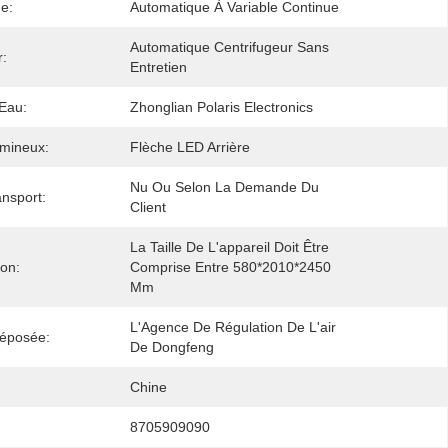
e:
Automatique À Variable Continue
Automatique Centrifugeur Sans 
r:
Entretien
Eau:
Zhonglian Polaris Electronics
mineux:
Flèche LED Arrière
Nu Ou Selon La Demande Du 
ansport:
Client
La Taille De L'appareil Doit Être 
ion:
Comprise Entre 580*2010*2450 
Mm
L'Agence De Régulation De L'air 
éposée:
De Dongfeng
Chine
8705909090