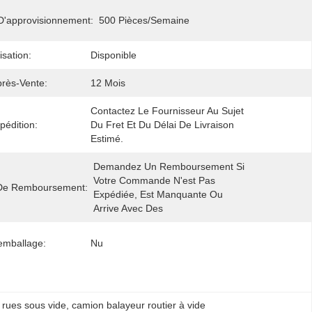
D'approvisionnement:
500 Pièces/semaine
isation:
Disponible
près-Vente:
12 Mois
Contactez Le Fournisseur Au Sujet 
pédition:
Du Fret Et Du Délai De Livraison 
Estimé.
Demandez Un Remboursement Si 
Votre Commande N'est Pas 
 De Remboursement:
Expédiée, Est Manquante Ou 
Arrive Avec Des
'emballage:
Nu
 rues sous vide
, 
camion balayeur routier à vide