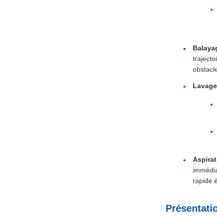
Balaya
traject
obstacl
Lavage
Aspirat
immédia
rapide 
Présentatio