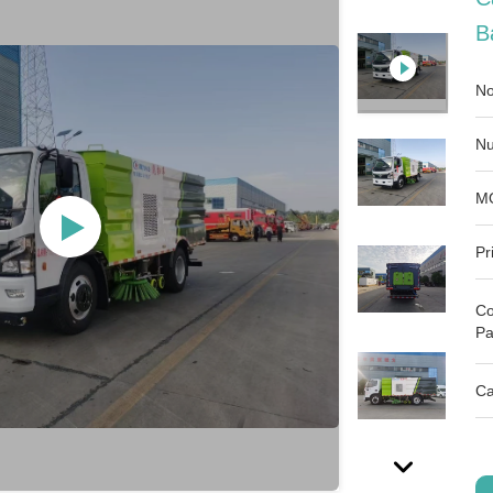
B
No
Nu
M
Pr
Co
Pa
Ca