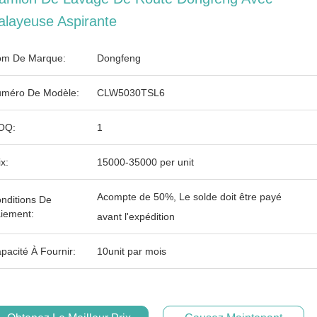
alayeuse Aspirante
m De Marque:
Dongfeng
méro De Modèle:
CLW5030TSL6
OQ:
1
ix:
15000-35000 per unit
Acompte de 50%, Le solde doit être payé
nditions De
iement:
avant l'expédition
pacité À Fournir:
10unit par mois