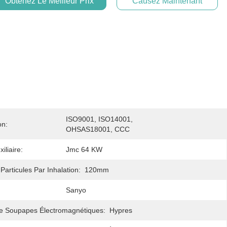
Obtenez Le Meilleur Prix
Causez Maintenant
ISO9001, ISO14001, 
on:
OHSAS18001, CCC
iliaire:
Jmc 64 KW
 Particules Par Inhalation:
120mm
Sanyo
e Soupapes Électromagnétiques:
Hypres