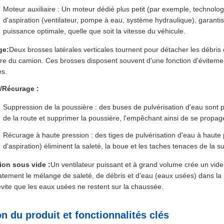
Moteur auxiliaire : Un moteur dédié plus petit (par exemple, techno
d'aspiration (ventilateur, pompe à eau, système hydraulique), garant
puissance optimale, quelle que soit la vitesse du véhicule.
ge:
Deux brosses latérales verticales tournent pour détacher les débris e
oire du camion. Ces brosses disposent souvent d'une fonction d'évitem
es.
/Récurage :
Suppression de la poussière : des buses de pulvérisation d'eau sont p
de la route et supprimer la poussière, l'empêchant ainsi de se propag
Récurage à haute pression : des tiges de pulvérisation d'eau à haute
d'aspiration) éliminent la saleté, la boue et les taches tenaces de la s
ion sous vide :
Un ventilateur puissant et à grand volume crée un vide
tement le mélange de saleté, de débris et d’eau (eaux usées) dans la 
évite que les eaux usées ne restent sur la chaussée.
n du produit et fonctionnalités clés