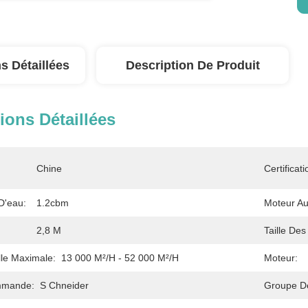
s Détaillées
Description De Produit
ions Détaillées
Chine
Certificati
D'eau:
1.2cbm
Moteur Aux
2,8 M
Taille Des
lle Maximale:
13 000 M²/h - 52 000 M²/h
Moteur:
mmande:
S Chneider
Groupe D