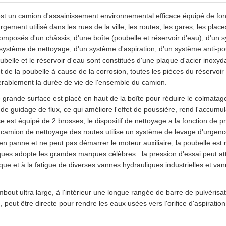
t un camion d'assainissement environnemental efficace équipé de fonc
largement utilisé dans les rues de la ville, les routes, les gares, les pl
omposés d'un châssis, d'une boîte (poubelle et réservoir d'eau), d'un 
n système de nettoyage, d'un système d'aspiration, d'un système anti-p
oubelle et le réservoir d'eau sont constitués d'une plaque d'acier inoxy
t de la poubelle à cause de la corrosion, toutes les pièces du réservoir 
rablement la durée de vie de l'ensemble du camion.
 de grande surface est placé en haut de la boîte pour réduire le colmatage e
 de guidage de flux, ce qui améliore l'effet de poussière, rend l'accumu
est équipé de 2 brosses, le dispositif de nettoyage a la fonction de pr
camion de nettoyage des routes utilise un système de levage d'urgenc
en panne et ne peut pas démarrer le moteur auxiliaire, la poubelle est re
ues adopte les grandes marques célèbres : la pression d'essai peut at
que et à la fatigue de diverses vannes hydrauliques industrielles et v
embout ultra large, à l'intérieur une longue rangée de barre de pulvéris
, peut être directe pour rendre les eaux usées vers l'orifice d'aspiration,