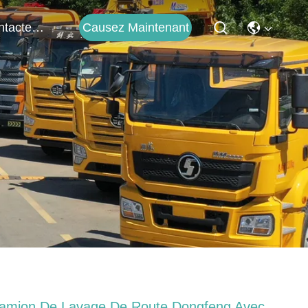
Causez Maintenant
Contactez-Nous
amion De Lavage De Route Dongfeng Avec