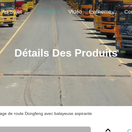
Au Sujet De Nous
Produits
Vidéo
Événements
Détails Des Produits
age de route Dongfeng avec balayeuse aspirante
C