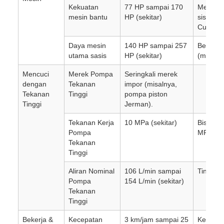
Kekuatan
77 HP sampai 170
Mesin t
mesin bantu
HP (sekitar)
sistem 
Cummins
Daya mesin
140 HP sampai 257
Berbeda
utama sasis
HP (sekitar)
(misalny
Mencuci
Merek Pompa
Seringkali merek
dengan
Tekanan
impor (misalnya,
Tekanan
Tinggi
pompa piston
Tinggi
Jerman).
Tekanan Kerja
10 MPa (sekitar)
Bisa ber
Pompa
MPa mak
Tekanan
Tinggi
Aliran Nominal
106 L/min sampai
Tingkat 
Pompa
154 L/min (sekitar)
Tekanan
Tinggi
Bekerja &
Kecepatan
3 km/jam sampai 25
Kecepat