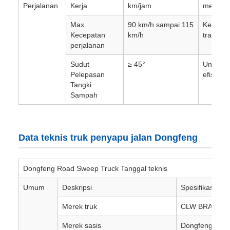
Perjalanan
Kerja
km/jam
menyapu
Max.
90 km/h sampai 115
Kecepat
Kecepatan
km/h
transpor
perjalanan
Sudut
≥ 45°
Untuk 
Pelepasan
efisien.
Tangki
Sampah
Data teknis truk penyapu jalan Dongfeng
Dongfeng Road Sweep Truck Tanggal teknis
Umum
Deskripsi
Spesifikasi dan
Merek truk
CLW BRAND
Merek sasis
Dongfeng