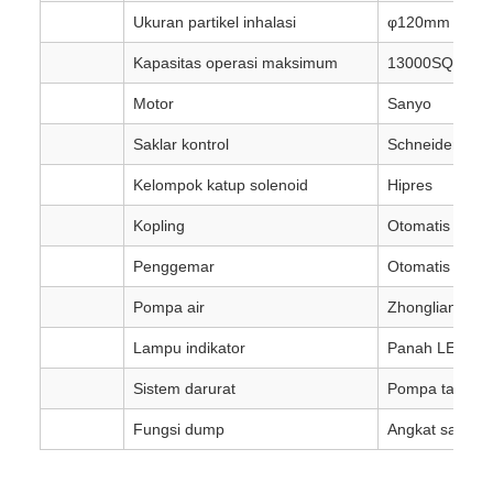
Ukuran partikel inhalasi
φ120mm
Kapasitas operasi maksimum
13000SQ/h-52
Motor
Sanyo
Saklar kontrol
Schneider
Kelompok katup solenoid
Hipres
Kopling
Otomatis varia
Penggemar
Otomatis sentr
Pompa air
Zhonglian Polar
Lampu indikator
Panah LED be
Sistem darurat
Pompa tangan
Fungsi dump
Angkat sampa