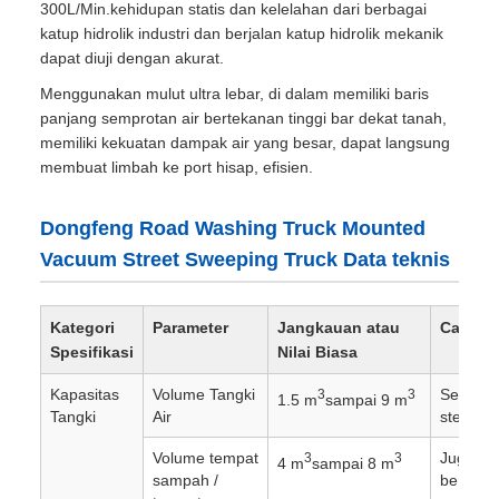
300L/Min.kehidupan statis dan kelelahan dari berbagai
katup hidrolik industri dan berjalan katup hidrolik mekanik
dapat diuji dengan akurat.
Menggunakan mulut ultra lebar, di dalam memiliki baris
panjang semprotan air bertekanan tinggi bar dekat tanah,
memiliki kekuatan dampak air yang besar, dapat langsung
membuat limbah ke port hisap, efisien.
Dongfeng Road Washing Truck Mounted
Vacuum Street Sweeping Truck Data teknis
Kategori
Parameter
Jangkauan atau
Catatan
Spesifikasi
Nilai Biasa
Kapasitas
Volume Tangki
Seringka
3
3
1.5 m
sampai 9 m
Tangki
Air
steel.
Volume tempat
Juga ser
3
3
4 m
sampai 8 m
sampah /
berlapis