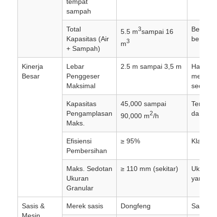
tempat
sampah
Total
Berbeda
3
5.5 m
sampai 16
Kapasitas (Air
berdasa
3
m
+ Sampah)
Kinerja
Lebar
2.5 m sampai 3,5 m
Hal ini 
Besar
Penggeser
menggun
Maksimal
sedotan
Kapasitas
45,000 sampai
Tergant
Pengamplasan
dan leb
2
90,000 m
/h
Maks.
Efisiensi
≥ 95%
Klaim k
Pembersihan
Maks. Sedotan
≥ 110 mm (sekitar)
Ukuran 
Ukuran
yang da
Granular
Sasis &
Merek sasis
Dongfeng
Sasis tr
Mesin