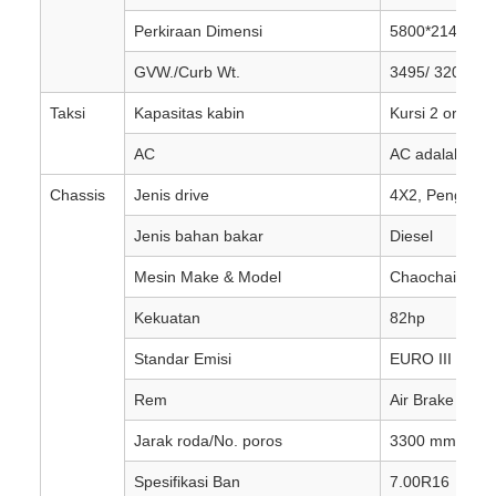
Perkiraan Dimensi
5800*2140*22
GVW./Curb Wt.
3495/ 3200 kg
Taksi
Kapasitas kabin
Kursi 2 orang
AC
AC adalah opsi
Chassis
Jenis drive
4X2, Penggera
Jenis bahan bakar
Diesel
Mesin Make & Model
Chaochai
Kekuatan
82hp
Standar Emisi
EURO III
Rem
Air Brake
Jarak roda/No. poros
3300 mm / 2
Spesifikasi Ban
7.00R16