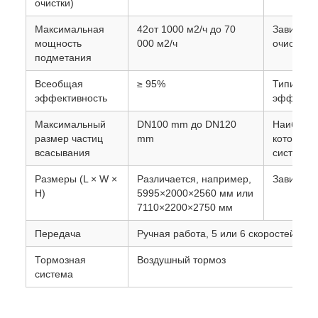
очистки)
Максимальная
42от 1000 м2/ч до 70
Зависит 
мощность
000 м2/ч
очистки.
подметания
Всеобщая
≥ 95%
Типичный
эффективность
эффектив
Максимальный
DN100 mm до DN120
Наибольш
размер частиц
mm
который 
всасывания
система.
Размеры (L × W ×
Различается, например,
Зависит о
H)
5995×2000×2560 мм или
7110×2200×2750 мм
Передача
Ручная работа, 5 или 6 скоростей
Тормозная
Воздушный тормоз
система