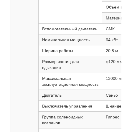
Объем водян
Материал: уг
Вспомогательный двигатель
СМК
Номинальная мощность
64 кВт
Ширина работы
20,8 м
Размер частиц для
φ120 мм
вдыхания
Максимальная
13000 м2/ч-5
эксплуатационная мощность
Двигатель
Саньо
Выключатель управления
Шнайдер
Группа соленоидных
Гипрес
клапанов