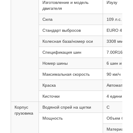
Изготовление и модель
Изузу
двигателя
Сила
109 л.с.
Стандарт выбросов
EURO 4
Колесная база/номер оси
3308 мм / 2
Спецификация шин
7.00R16
Номер шины
6 шин и 1 за
Максимальная скорость
90 км/ч
Краска
Автоматическ
Кисточки
4 единицы на
Корпус
Водяной спрей на щетки
С
грузовика
Мощность
Объем бака 
Материал: Н