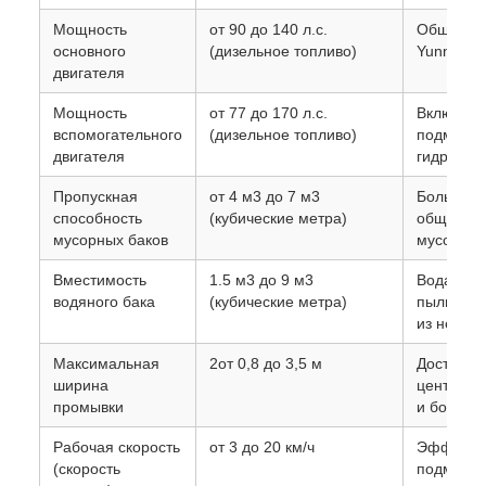
Мощность
от 90 до 140 л.с.
Общие ма
основного
(дизельное топливо)
Yunnei, Y
двигателя
Мощность
от 77 до 170 л.с.
Включает
вспомогательного
(дизельное топливо)
подметан
двигателя
гидравлич
Пропускная
от 4 м3 до 7 м3
Большие 
способность
(кубические метра)
общую ем
мусорных баков
мусор).
Вместимость
1.5 м3 до 9 м3
Вода исп
водяного бака
(кубические метра)
пыли и в
из нержа
Максимальная
2от 0,8 до 3,5 м
Достигае
ширина
централь
промывки
и боковых
Рабочая скорость
от 3 до 20 км/ч
Эффектив
(скорость
подметан