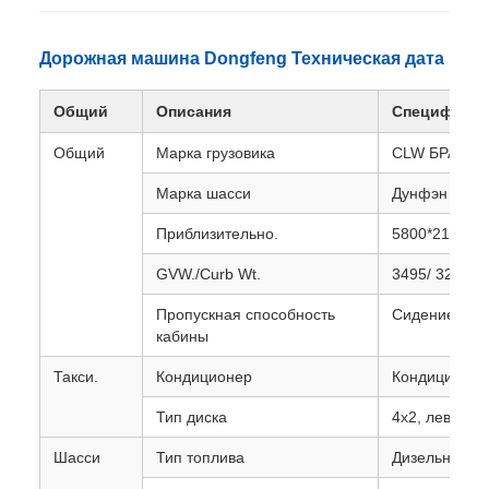
Дорожная машина Dongfeng Техническая дата
Общий
Описания
Спецификац
Общий
Марка грузовика
CLW БРАНД
Марка шасси
Дунфэн
Приблизительно.
5800*2140*2
GVW./Curb Wt.
3495/ 3200 кг
Пропускная способность
Сидение для 
кабины
Такси.
Кондиционер
Кондиционер
Тип диска
4х2, левый р
Шасси
Тип топлива
Дизельное т