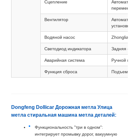
Сцепление
Автоматичес
переменная
Вентилятор
Автоматичес
установка бе
Водяной насос
Zhonglian Pola
Светодиод индикатора
Задняя стрел
Аварийная система
Ручной насос
Функция сброса
Подъемник м
Dongfeng Dollicar Дорожная метла Улица
метла стиральная машина метла деталей:
Функциональность "три в одном":
интегрирует промывку дорог, вакуумную