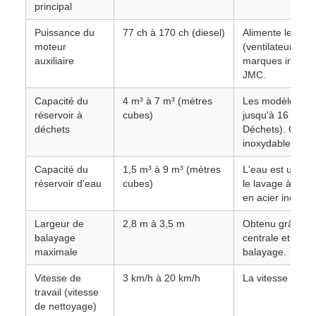
principal
Puissance du
77 ch à 170 ch (diesel)
Alimente le sys
moteur
(ventilateur, po
auxiliaire
marques inclue
JMC.
Capacité du
4 m³ à 7 m³ (mètres
Les modèles plu
réservoir à
cubes)
jusqu'à 16 m³ de
déchets
Déchets). Génér
inoxydable.
Capacité du
1,5 m³ à 9 m³ (mètres
L'eau est utilis
réservoir d'eau
cubes)
le lavage à hau
en acier inoxyda
Largeur de
2,8 m à 3,5 m
Obtenu grâce à l
balayage
centrale et aux 
maximale
balayage.
Vitesse de
3 km/h à 20 km/h
La vitesse effec
travail (vitesse
de nettoyage)