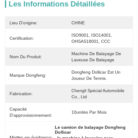
Les Informations Détaillées
Lieu D'origine:
CHINE
ISO9001, ISO14001, 
Certification:
OHSAS18001, CCC
Machine De Balayage De 
Nom Du Produit:
Laveuse De Balayage
Dongfeng Dollicar Est Un 
Marque Dongfeng:
Joueur De Tennis.
Chengli Spécial Automobile 
Fabrication:
Co., Ltd
Capacité
10unités Par Mois
D'approvisionnement:
Le camion de balayage Dongfeng 
Dollicar
Mettre en évidence:
, 
, 