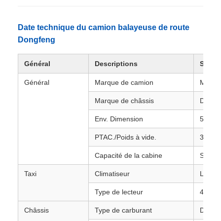
Date technique du camion balayeuse de route
Dongfeng
Général
Descriptions
Spécif
Général
Marque de camion
MARQ
Marque de châssis
Dongf
Env. Dimension
5800*2
PTAC./Poids à vide.
3495/
Capacité de la cabine
Siège 
Taxi
Climatiseur
Le clim
Type de lecteur
4X2, c
Châssis
Type de carburant
Diesel