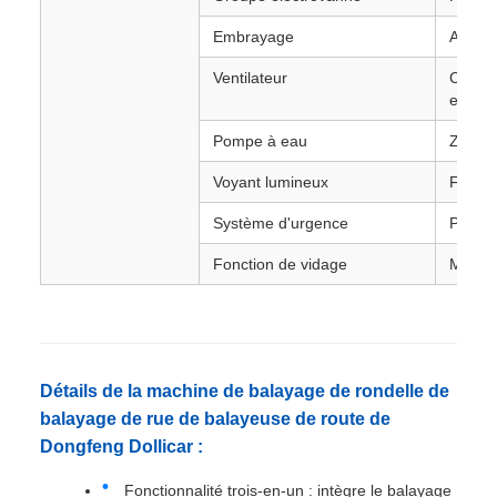
Embrayage
Automa
Ventilateur
Centri
entret
Pompe à eau
Zhongl
Voyant lumineux
Flèche
Système d'urgence
Pompe
Fonction de vidage
Monte
Détails de la machine de balayage de rondelle de
balayage de rue de balayeuse de route de
Dongfeng Dollicar :
Fonctionnalité trois-en-un : intègre le balayage