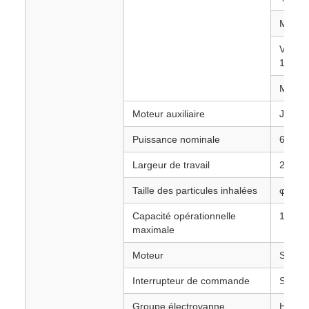
Matéri
Volume
1,2 C
Matéri
Moteur auxiliaire
JMC
Puissance nominale
64KW
Largeur de travail
2,8 m
Taille des particules inhalées
φ120
Capacité opérationnelle
13000
maximale
Moteur
Sanyo
Interrupteur de commande
Schnei
Groupe électrovanne
Hypre