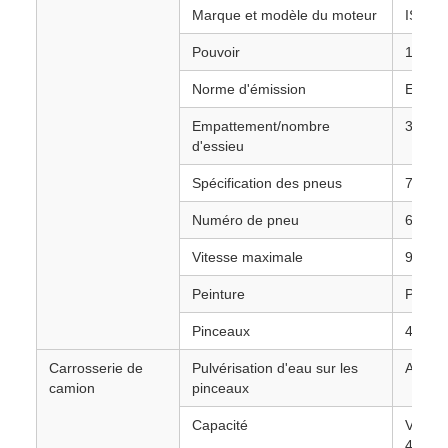
Marque et modèle du moteur
ISUZU
Pouvoir
109 ch
Norme d'émission
EURO
Empattement/nombre
3308 
d'essieu
Spécification des pneus
7.00R
Numéro de pneu
6 pneu
Vitesse maximale
90km/
Peinture
Peintu
Pinceaux
4 unit
Carrosserie de
Pulvérisation d'eau sur les
Avec
camion
pinceaux
Capacité
Volume
4,2 C