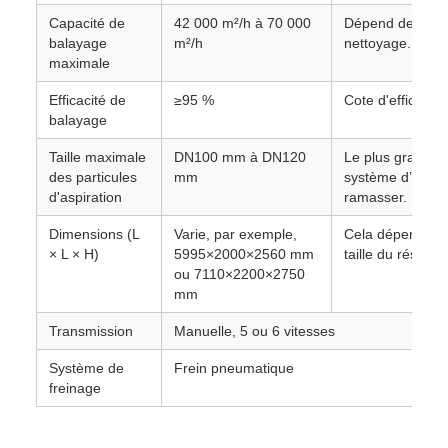
Capacité de
42 000 m²/h à 70 000
Dépend de la lar
balayage
m²/h
nettoyage.
maximale
Efficacité de
≥95 %
Cote d'efficacité
balayage
Taille maximale
DN100 mm à DN120
Le plus grand di
des particules
mm
système d’aspir
d'aspiration
ramasser.
Dimensions (L
Varie, par exemple,
Cela dépend for
× L × H)
5995×2000×2560 mm
taille du réservoi
ou 7110×2200×2750
mm
Transmission
Manuelle, 5 ou 6 vitesses
Système de
Frein pneumatique
freinage