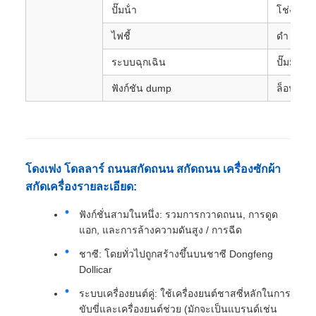
ปั๊มน้ํา
โช่งเลียน
ไฟชี้
ดํา LED 
ระบบฉุกเฉิน
ปั๊มมือ
ฟังก์ชัน dump
ล็อฟขยะ
โดงเฟง โดลลาร์ ถนนสกัดถนน สกัดถนน เครื่องซักผ้า
สกัดเครื่องรายละเอียด:
ฟังก์ชั่นสามในหนึ่ง: รวมการกวาดถนน, การดูด
แอก, และการล้างความดันสูง / การฉีด
ชาซี: โดยทั่วไปถูกสร้างขึ้นบนชาซี Dongfeng
Dollicar
ระบบเครื่องยนต์คู่: ใช้เครื่องยนต์ชาสซี่หลักในการ
ขับขี่และเครื่องยนต์ช่วย (มักจะเป็นแบรนด์เช่น