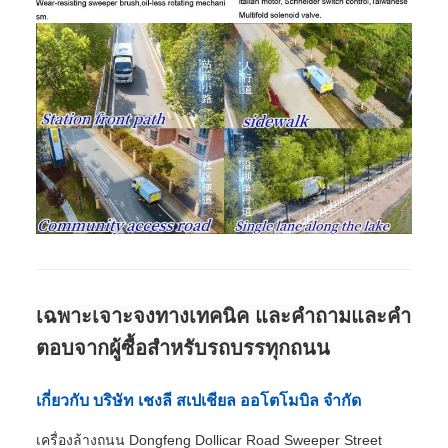
เฉพาะเจาะจงทางเทคนิค และคําถามและคํา
ตอบจากผู้ซื้อสําหรับรถบรรทุกถนน
เกี่ยวกับ บริษัท เชงลี สเปเชียล ออโตโมบิล จํากัด
เครื่องล้างถนน Dongfeng Dollicar Road Sweeper Street