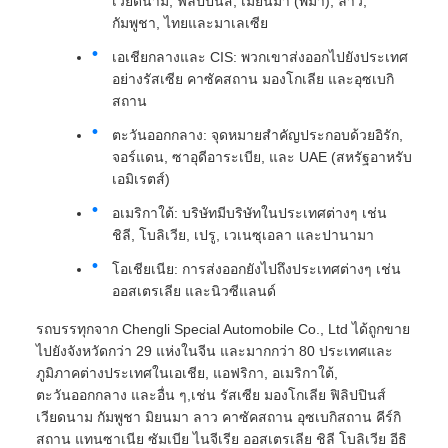
เวียดนาม, ฟิลิปปินส์, เมียนมา (พม่า), ลาว,
กัมพูชา, ไทยและมาเลเซีย
เอเชียกลางและ CIS: พวกเขาส่งออกไปยังประเทศ
อย่างรัสเซีย คาซัคสถาน มองโกเลีย และอุซเบกิ
สถาน
ตะวันออกกลาง: จุดหมายสําคัญประกอบด้วยอิรัก,
จอร์แดน, ซาอุดีอาระเบีย, และ UAE (สหรัฐอาหรับ
เอมิเรตส์)
อเมริกาใต้: บริษัทมีบริษัทในประเทศต่างๆ เช่น
ชิลี, โบลิเวีย, เปรู, เวเนซุเอลา และปานามา
โอเชียเนีย: การส่งออกยังไปถึงประเทศต่างๆ เช่น
ออสเตรเลีย และนิวซีแลนด์
รถบรรทุกจาก Chengli Special Automobile Co., Ltd ได้ถูกขาย
ไปยังจังหวัดกว่า 29 แห่งในจีน และมากกว่า 80 ประเทศและ
ภูมิภาคต่างประเทศในเอเชีย, แอฟริกา, อเมริกาใต้,
ตะวันออกกลาง และอื่น ๆ,เช่น รัสเซีย มองโกเลีย ฟิลิปปินส์
เวียดนาม กัมพูชา มิยนมา ลาว คาซัคสถาน อุซเบกิสถาน คีร์กิ
สถาน แทนซาเนีย ซัมเบีย ไนจีเรีย ออสเตรเลีย ชิลี โบลิเวีย อีธิ