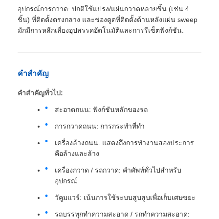
อุปกรณ์การกวาด: ปกติใช้แปรง/แผ่นกวาดหลายชิ้น (เช่น 4
ชิ้น) ที่ติดตั้งตรงกลาง และช่องดูดที่ติดตั้งด้านหลังแผ่น sweep
มักมีการหลีกเลี่ยงอุปสรรคอัตโนมัติและการรีเซ็ตฟังก์ชัน.
คําสําคัญ
คําสําคัญทั่วไป:
สะอาดถนน: ฟังก์ชันหลักของรถ
การกวาดถนน: การกระทําที่ทํา
เครื่องล้างถนน: แสดงถึงการทํางานสองประการ
คือล้างและล้าง
เครื่องกวาด / รถกวาด: คําศัพท์ทั่วไปสําหรับ
อุปกรณ์
วัคูมแวร์: เน้นการใช้ระบบสูบสูบเพื่อเก็บเศษขยะ
รถบรรทุกทําความสะอาด / รถทําความสะอาด: