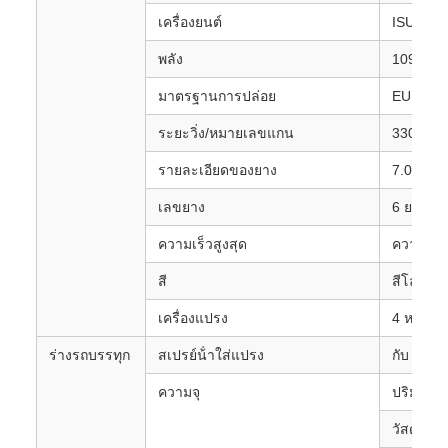
เครื่องยนต์
ISUZU
พลัง
109hp
มาตรฐานการปล่อย
EURO 4
ระยะวิ่ง/หมายเลขแกน
3308 มม 
รายละเอียดของยาง
7.00R16
เลขยาง
6 ยางและ
ความเร็วสูงสุด
ความเร็ว
สี
สีโลหะอั
เครื่องแปรง
4 หน่วย 
ร่างรถบรรทุก
สเปรย์น้ําใส่แปรง
กับ
ความจุ
ปริมาณถ
วัสดุ: ส