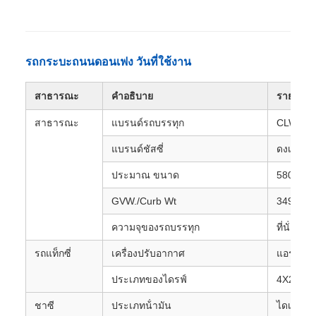
รถกระบะถนนดอนเฟง วันที่ใช้งาน
สาธารณะ
คําอธิบาย
รายละเอ
สาธารณะ
แบรนด์รถบรรทุก
CLW BR
แบรนด์ชัสซี่
ดงเฟง
ประมาณ ขนาด
5800*21
GVW./Curb Wt
3495/ 32
ความจุของรถบรรทุก
ที่นั่ง 2 ค
รถแท็กซี่
เครื่องปรับอากาศ
แอร์เป็นต
ประเภทของไดรฟ์
4X2, ขวา
ชาซี
ประเภทน้ํามัน
ไดเซล