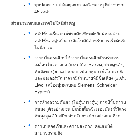
มุมปล่อย: มุมปล่อยสูงสุดของถังขยะอยู่ที่ประมาณ
45 องศา
ส่วนประกอบและเทคโนโลยีสําคัญ
คลัปช์: เครื่องยนต์ช่วยมักเชื่อมต่อกับพัดลมผ่าน
คลัปช์หลุดศูนย์กลางอัตโนมัติสําหรับการเริ่มต้นที่
ไม่มีภาระ
ระบบไฮดรอลิก: ใช้ระบบไฮดรอลิกสําหรับการ
เคลื่อนไหวทางกล (แผ่นสกัด, ช่องดูด, ประตูหลัง,
หันถังขยะ)ส่วนประกอบ เช่น กลุ่มวาล์วไฮดรอลิก
และมอเตอร์มักมาจากผู้จําหน่ายที่มีชื่อเสียง (eเช่น
Liwo, เครื่องปุ่มควบคุม Siemens, Schneider,
Hypres)
การล้างความดันสูง (ในรุ่นบางรุ่น) อาจมีปั๊มความ
ดันสูง (ตัวอย่างเช่น ปั๊มพั๊มพั๊มพริงเยอรมัน) ที่มีแรง
ดันสูงสุด 20 MPa สําหรับการล้างอย่างละเอียด
ความปลอดภัยและความสะดวก: คุณสมบัติ
สามารถรวมถึง: