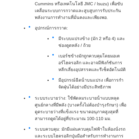
Cummins หรือเทคโนโลยี JMC / Isuzu) เพื่อขับ
เคลื่อนระบบการกวาดและสูบสูบการรับประกัน
พลังงานการทํางานที่มั่นคงและเพียงพอ.
อุปกรณ์การกวาด:
มีระบบแปรงข้าง (มัก 2 หรือ 4) และ
ช่องดูดหลัง / ถ้วย
เบอร์ชข้างมักถูกควบคุมโดยมอเต
อร์ไฮดรอลิก และอาจมีฟังก์ชันการ
หลีกเลี่ยงอุปสรรคและรีเซ็ตอัตโนมัติ
มีอุปกรณ์ฉีดน้ําบนแปรง เพื่อการกํา
จัดฝุ่นได้อย่างมีประสิทธิภาพ
ระบบระบายว่าง: ใช้พัดลมระบายน้ําแบบหลุด
ศูนย์กลางที่มีพลัง (บางครั้งไม่ต้องบํารุงรักษา) เพื่อ
ดูดระบายว่างที่แข็งแรง ขนาดอนุภาคสูงสุดที่
สามารถดูดได้อยู่ที่ประมาณ 100-110 มม.
ระบบควบคุม: มักมีแผ่นควบคุมไฟฟ้าในห้องนั่งรถ
และระบบไฮดรอลิกปุ่มมือสําหรับการทํางานการ