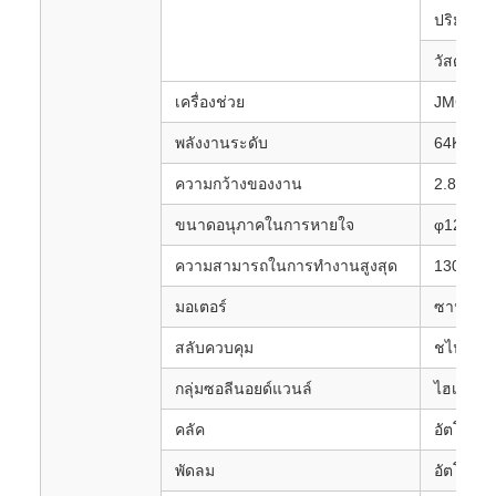
ปริมาณถั
วัสดุ: เห
เครื่องช่วย
JMC
พลังงานระดับ
64KW
ความกว้างของงาน
2.8m
ขนาดอนุภาคในการหายใจ
φ120m
ความสามารถในการทํางานสูงสุด
13000m2
มอเตอร์
ซานโย
สลับควบคุม
ชไนเดอร
กลุ่มซอลีนอยด์แวนล์
ไฮเพรส
คลัค
อัตโนมัติ
พัดลม
อัตโนมัติ