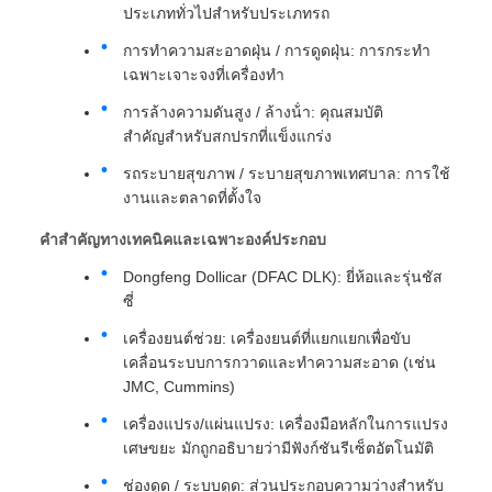
ประเภททั่วไปสําหรับประเภทรถ
การทําความสะอาดฝุ่น / การดูดฝุ่น: การกระทํา
เฉพาะเจาะจงที่เครื่องทํา
การล้างความดันสูง / ล้างน้ํา: คุณสมบัติ
สําคัญสําหรับสกปรกที่แข็งแกร่ง
รถระบายสุขภาพ / ระบายสุขภาพเทศบาล: การใช้
งานและตลาดที่ตั้งใจ
คําสําคัญทางเทคนิคและเฉพาะองค์ประกอบ
Dongfeng Dollicar (DFAC DLK): ยี่ห้อและรุ่นชัส
ซี่
เครื่องยนต์ช่วย: เครื่องยนต์ที่แยกแยกเพื่อขับ
เคลื่อนระบบการกวาดและทําความสะอาด (เช่น
JMC, Cummins)
เครื่องแปรง/แผ่นแปรง: เครื่องมือหลักในการแปรง
เศษขยะ มักถูกอธิบายว่ามีฟังก์ชันรีเซ็ตอัตโนมัติ
ช่องดูด / ระบบดูด: ส่วนประกอบความว่างสําหรับ