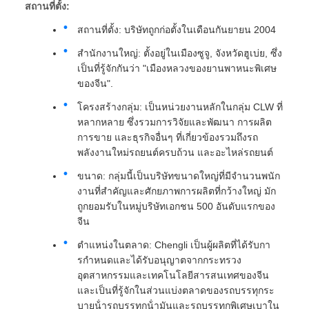
สถานที่ตั้ง:
สถานที่ตั้ง: บริษัทถูกก่อตั้งในเดือนกันยายน 2004
สํานักงานใหญ่: ตั้งอยู่ในเมืองซูจู, จังหวัดฮูเบ่ย, ซึ่ง
เป็นที่รู้จักกันว่า "เมืองหลวงของยานพาหนะพิเศษ
ของจีน".
โครงสร้างกลุ่ม: เป็นหน่วยงานหลักในกลุ่ม CLW ที่
หลากหลาย ซึ่งรวมการวิจัยและพัฒนา การผลิต
การขาย และธุรกิจอื่นๆ ที่เกี่ยวข้องรวมถึงรถ
พลังงานใหม่รถยนต์ครบถ้วน และอะไหล่รถยนต์
ขนาด: กลุ่มนี้เป็นบริษัทขนาดใหญ่ที่มีจํานวนพนัก
งานที่สําคัญและศักยภาพการผลิตที่กว้างใหญ่ มัก
ถูกยอมรับในหมู่บริษัทเอกชน 500 อันดับแรกของ
จีน
ตําแหน่งในตลาด: Chengli เป็นผู้ผลิตที่ได้รับกา
รกําหนดและได้รับอนุญาตจากกระทรวง
อุตสาหกรรมและเทคโนโลยีสารสนเทศของจีน
และเป็นที่รู้จักในส่วนแบ่งตลาดของรถบรรทุกระ
บายน้ํารถบรรทุกน้ํามันและรถบรรทุกพิเศษเบาใน