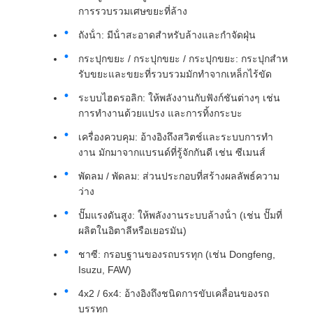
การรวบรวมเศษขยะที่ล้าง
ถังน้ํา: มีน้ําสะอาดสําหรับล้างและกําจัดฝุ่น
กระปุกขยะ / กระปุกขยะ / กระปุกขยะ: กระปุกสําห
รับขยะและขยะที่รวบรวมมักทําจากเหล็กไร้ขัด
ระบบไฮดรอลิก: ให้พลังงานกับฟังก์ชันต่างๆ เช่น
การทํางานด้วยแปรง และการทิ้งกระบะ
เครื่องควบคุม: อ้างอิงถึงสวิตช์และระบบการทํา
งาน มักมาจากแบรนด์ที่รู้จักกันดี เช่น ซีเมนส์
พัดลม / พัดลม: ส่วนประกอบที่สร้างผลลัพธ์ความ
ว่าง
ปั๊มแรงดันสูง: ให้พลังงานระบบล้างน้ํา (เช่น ปั๊มที่
ผลิตในอิตาลีหรือเยอรมัน)
ชาซี: กรอบฐานของรถบรรทุก (เช่น Dongfeng,
Isuzu, FAW)
4x2 / 6x4: อ้างอิงถึงชนิดการขับเคลื่อนของรถ
บรรทุก