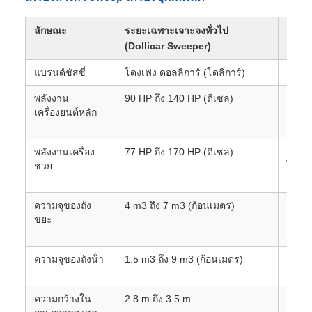
ลักษณะ
ระยะเฉพาะเจาะจงทั่วไป
หมายเ
(Dollicar Sweeper)
แบรนด์ชัสซี่
โดงเฟง ดอลลิการ์ (โดลิการ์)
มักจะ
พลังงาน
90 HP ถึง 140 HP (ดีเซล)
แบรนด
เครื่องยนต์หลัก
ด้วย 
Cumm
พลังงานเครื่อง
77 HP ถึง 170 HP (ดีเซล)
ให้พล
ช่วย
ไฮดรอ
Cumm
ความจุของถัง
4 m3 ถึง 7 m3 (ก้อนเมตร)
รุ่นข
ขยะ
ความจ
ติเป็
ความจุของถังน้ํา
1.5 m3 ถึง 9 m3 (ก้อนเมตร)
น้ําใ
ดันสูง
ความกว้างใน
2.8 m ถึง 3.5 m
ประสบ