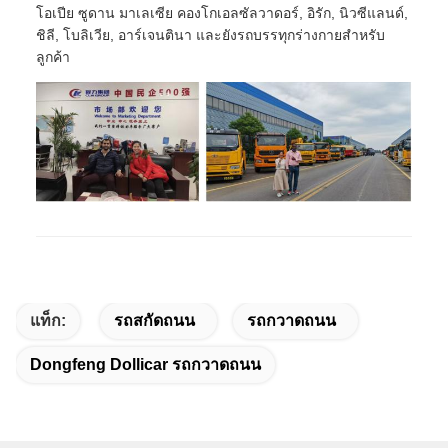
โอเปีย ซูดาน มาเลเซีย คองโกเอลซัลวาดอร์, อิรัก, นิวซีแลนด์,
ชิลี, โบลิเวีย, อาร์เจนตินา และยังรถบรรทุกร่างกายสําหรับ
ลูกค้า
แท็ก:
รถสกัดถนน
รถกวาดถนน
Dongfeng Dollicar รถกวาดถนน