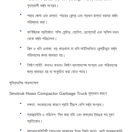
গৃহস্থালী বর্জ্য সংগ্রহ।
শহুরে জেলা এবং রাস্তা: শহরের কেন্দ্র এবং প্রধান রাস্তা বরাবর বর্জ্য
পরিষ্কার করা।
বাণিজ্যিক প্রতিষ্ঠান: শপিং সেন্টার, হোটেল, রেস্তোরাঁ এবং অফিস ভবন
থেকে বর্জ্য পরিচালনা।
শিল্প ও খনি এলাকা: বড় কারখানা বা খনি সাইটগুলিতে কেন্দ্রীভূত বর্জ্য
পরিবহনের জন্য ব্যবহৃত হয়।
নির্মাণ সাইট: কখনও কখনও নির্মাণ ধ্বংসাবশেষ সংগ্রহ এবং পরিবহনের
জন্য ব্যবহৃত হয় যা সংকুচিত করা যেতে পারে।
সুবিধাগুলির সারসংক্ষেপ
Sinotruk Howo Compactor Garbage Truck মূল্যবান কারণ:
দক্ষতা: সংকোচনের কারণে প্রতি ট্রিপে বেশি বর্জ্য সংগ্রহ।
স্বাস্থ্যবিধি ও পরিবেশ: সিল করা বডি এবং মলদ্বার ট্যাঙ্ক সহ দূষণ
প্রতিরোধ।
ম্যানুভারেবিলিটি (মডেলের আকারের উপর নির্ভর করে): ছোট সংস্করণগুলি