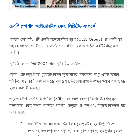
চেনলি স্পেশাল অটোমোবাইল কোং, লিমিটেড সম্পর্কে
প্যারেন্ট কোম্পানি: এটি চেনলি অটোমোবাইল গ্রুপ (CLW Group) এর একটি মূল
সহায়ক সংস্থা, যা বিভিন্ন স্বয়ংচালিত-সম্পর্কিত ব্যবসায় জড়িত একটি বৈচিত্র্যময়
গোষ্ঠী।
প্রতিষ্ঠা: কোম্পানিটি 2004 সালে প্রতিষ্ঠিত হয়েছিল।
স্কেল: এটি মধ্য চীনের বৃহত্তম বিশেষ স্বয়ংচালিত নির্মাতাদের মধ্যে একটি হিসাবে
পরিচিত, যার একটি বৃহৎ আকারের অপারেশন, উল্লেখযোগ্য উৎপাদন ক্ষমতা এবং হাজার
হাজার কর্মচারী রয়েছে।
পণ্য পরিসীমা: চেনলি বিশেষায়িত (800 টিরও বেশি ধরণের) বিশেষ-উদ্দেশ্যযুক্ত
যানবাহনের একটি বিশাল পরিসরের গবেষণা, উন্নয়ন, উত্পাদন এবং বিক্রয়ে বিশেষজ্ঞ, যার
মধ্যে রয়েছে:
স্যানিটেশন যানবাহন: আবর্জনা ট্রাক (কম্প্যাক্টর, হুক লিফ্ট, স্কিপ
লোডার), জল স্প্রিংকলার ট্রাক, রোড সুইপার ট্রাক, ভ্যাকুয়াম স্যুয়েজ