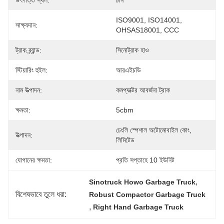
উৎপত্তি স্থল:
চীন
ISO9001, ISO14001, 
সাক্ষ্যদান:
OHSAS18001, CCC
ট্রাক ব্র্যান্ড:
সিনোট্রাক হাও
স্টিয়ারিং হুইল:
আরএইচডি
নাম উত্পাদন:
কমপ্যাক্টর আবর্জনা ট্রাক
ক্ষমতা:
5cbm
চেংলি স্পেশাল অটোমোবাইল কোং, 
উত্পাদন:
লিমিটেড
যোগানের ক্ষমতা:
প্রতি সপ্তাহে 10 ইউনিট
, 
Sinotruck Howo Garbage Truck
বিশেষভাবে তুলে ধরা:
Robust Compactor Garbage Truck
, 
Right Hand Garbage Truck