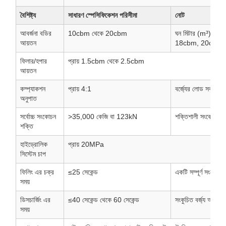
বৈশিষ্ট্য
সাধারণ স্পেসিফিকেশন পরিসীমা
নোট
আবর্জনা বডির
10cbm থেকে 20cbm
ঘন মিটার (m³)। স
আয়তন
18cbm, 20cbm
ফিলার/হপার
প্রায় 1.5cbm থেকে 2.5cbm
আয়তন
কম্প্যাকশন
প্রায় 4:1
বর্জ্যের লোড সর্বাধি
অনুপাত
সর্বোচ্চ সংকোচন
>35,000 কেজি বা 123kN
শক্তিশালী সংকোচন শ
শক্তি
হাইড্রোলিক
প্রায় 20MPa
সিস্টেম চাপ
ফিলিং এর চক্র
≤25 সেকেন্ড
একটি সম্পূর্ণ সংকোচন
সময়
ডিসচার্জিং এর
≤40 সেকেন্ড থেকে 60 সেকেন্ড
সংকুচিত বর্জ্য আনলো
সময়