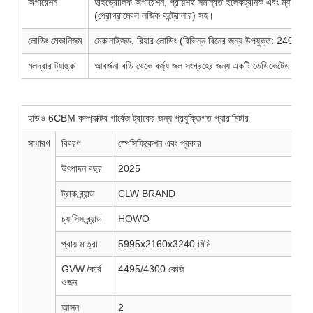
অপারেশন
হাইড্রোলিক অপারেশন, প্রায়শই সমন্বিত ইলেকট্রনিক এবং ম্যানুয়াল ন
(প্রোগ্রামেবল লজিক কন্ট্রোলার) সহ।
লোডিং মেকানিজম
মেকানাইজড, রিয়ার লোডিং (বিভিন্ন বিনের জন্য উপযুক্ত: 240L
মলদ্বার ট্যাঙ্ক
আবর্জনা বডি থেকে বর্জ্য জল সংগ্রহের জন্য একটি ডেডিকেটেড ট্যাঙ্
হাউও 6CBM কম্প্যাক্টর গার্বেজ ট্রাকের জন্য প্রযুক্তিগত প্যারামিটার
সাধারণ
বিবরণ
স্পেসিফিকেশন এবং প্রকার
উৎপাদন বছর
2025
ট্রাক ব্র্যান্ড
CLW BRAND
চ্যাসিস ব্র্যান্ড
HOWO
প্রায় মাত্রা
5995x2160x3240 মিমি
GVW./কার্ব
4495/4300 কেজি
ওজন
আসন
2