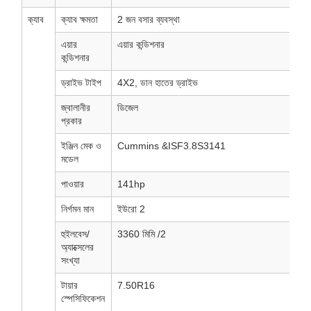
ক্যাব
ক্যাব ক্ষমতা
2 জন বসার ব্যবস্থা
এয়ার
এয়ার কন্ডিশনার
কন্ডিশনার
ড্রাইভ টাইপ
4X2, ডান হাতের ড্রাইভ
জ্বালানীর
ডিজেল
প্রকার
ইঞ্জিন মেক ও
Cummins &ISF3.8S3141
মডেল
পাওয়ার
141hp
নির্গমন মান
ইউরো 2
হুইলবেস/
3360 মিমি /2
অ্যাক্সেলের
সংখ্যা
টায়ার
7.50R16
স্পেসিফিকেশন