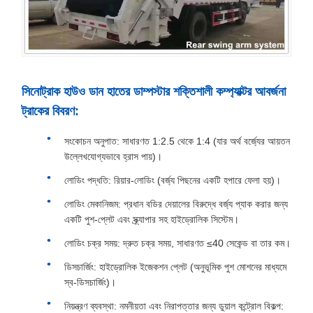
সিনোট্রাক হাউও ডান হাতের ডাম্পস্টার শক্তিশালী কম্প্যাক্টর আবর্জনা
ট্রাকের বিবরণ:
সংকোচন অনুপাত: সাধারণত 1:2.5 থেকে 1:4 (যার অর্থ বর্জ্যের আয়তন
উল্লেখযোগ্যভাবে হ্রাস পায়)।
লোডিং পদ্ধতি: রিয়ার-লোডিং (বর্জ্য পিছনের একটি হপারে ফেলা হয়)।
লোডিং মেকানিজম: প্রধান বডির দেয়ালের বিরুদ্ধে বর্জ্য প্যাক করার জন্য
একটি পুশ-প্লেট এবং স্ক্র্যাপার সহ হাইড্রোলিক সিস্টেম।
লোডিং চক্র সময়: দ্রুত চক্র সময়, সাধারণত ≤40 সেকেন্ড বা তার কম।
ডিসচার্জিং: হাইড্রোলিক ইজেকশন প্লেট (অনুভূমিক পুশ মোশনের মাধ্যমে
স্ব-ডিসচার্জিং)।
নিয়ন্ত্রণ ব্যবস্থা: নমনীয়তা এবং নিরাপত্তার জন্য ডুয়াল কন্ট্রোল বিকল্প: