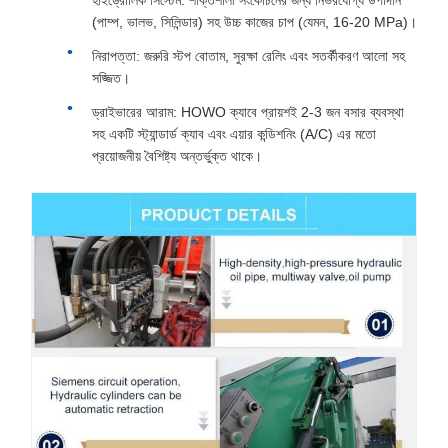
হাইড্রোলিক সিস্টেম: শক্তিশালী সংকোচনের জন্য নির্ভরযোগ্য উপাদান
(পাম্প, ভালভ, সিলিন্ডার) সহ উচ্চ কাজের চাপ (যেমন, 16-20 MPa)।
নিরাপত্তা: জরুরি স্টপ বোতাম, সুরক্ষা রেলিং এবং সতর্কীকরণ আলো সহ
সজ্জিত।
ড্রাইভারের আরাম: HOWO ক্যাবে প্রায়শই 2-3 জন বসার ব্যবস্থা
সহ একটি স্ট্যান্ডার্ড ক্যাব এবং এয়ার কন্ডিশনিং (A/C) এর মতো
প্রয়োজনীয় বৈশিষ্ট্য অন্তর্ভুক্ত থাকে।