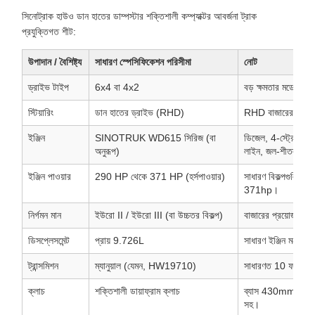
সিনোট্রাক হাউও ডান হাতের ডাম্পস্টার শক্তিশালী কম্প্যাক্টর আবর্জনা ট্রাক
প্রযুক্তিগত শীট:
উপাদান / বৈশিষ্ট্য
সাধারণ স্পেসিফিকেশন পরিসীমা
নোট
ড্রাইভ টাইপ
6x4 বা 4x2
বড় ক্ষমতার মডেলগুল
স্টিয়ারিং
ডান হাতের ড্রাইভ (RHD)
RHD বাজারের জন্য ক
ইঞ্জিন
SINOTRUK WD615 সিরিজ (বা
ডিজেল, 4-স্ট্রোক ডাই
অনুরূপ)
লাইন, জল-শীতল, টার্ব
ইঞ্জিন পাওয়ার
290 HP থেকে 371 HP (হর্সপাওয়ার)
সাধারণ বিকল্পগুলির 
371hp।
নির্গমন মান
ইউরো II / ইউরো III (বা উচ্চতর বিকল্প)
বাজারের প্রয়োজনীয়ত
ডিসপ্লেসমেন্ট
প্রায় 9.726L
সাধারণ ইঞ্জিন মডে
ট্রান্সমিশন
ম্যানুয়াল (যেমন, HW19710)
সাধারণত 10 ফরোয়ার্ড 
ক্লাচ
শক্তিশালী ডায়াফ্রাম ক্লাচ
ব্যাস 430mm, হাইড্র
সহ।