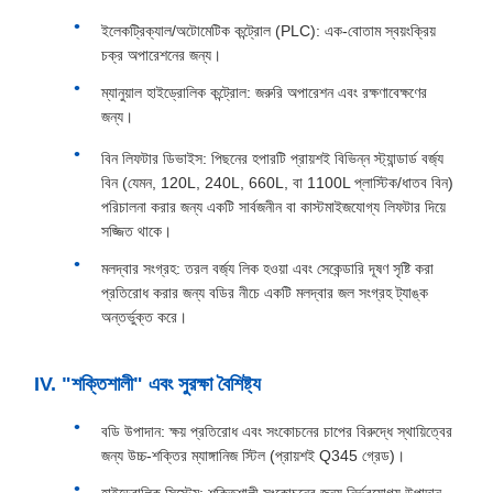
ইলেকট্রিক্যাল/অটোমেটিক কন্ট্রোল (PLC): এক-বোতাম স্বয়ংক্রিয়
চক্র অপারেশনের জন্য।
ম্যানুয়াল হাইড্রোলিক কন্ট্রোল: জরুরি অপারেশন এবং রক্ষণাবেক্ষণের
জন্য।
বিন লিফটার ডিভাইস: পিছনের হপারটি প্রায়শই বিভিন্ন স্ট্যান্ডার্ড বর্জ্য
বিন (যেমন, 120L, 240L, 660L, বা 1100L প্লাস্টিক/ধাতব বিন)
পরিচালনা করার জন্য একটি সার্বজনীন বা কাস্টমাইজযোগ্য লিফটার দিয়ে
সজ্জিত থাকে।
মলদ্বার সংগ্রহ: তরল বর্জ্য লিক হওয়া এবং সেকেন্ডারি দূষণ সৃষ্টি করা
প্রতিরোধ করার জন্য বডির নীচে একটি মলদ্বার জল সংগ্রহ ট্যাঙ্ক
অন্তর্ভুক্ত করে।
IV. "শক্তিশালী" এবং সুরক্ষা বৈশিষ্ট্য
বডি উপাদান: ক্ষয় প্রতিরোধ এবং সংকোচনের চাপের বিরুদ্ধে স্থায়িত্বের
জন্য উচ্চ-শক্তির ম্যাঙ্গানিজ স্টিল (প্রায়শই Q345 গ্রেড)।