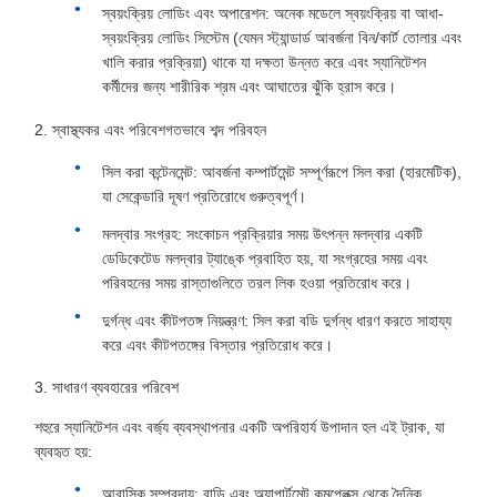
স্বয়ংক্রিয় লোডিং এবং অপারেশন: অনেক মডেলে স্বয়ংক্রিয় বা আধা-
স্বয়ংক্রিয় লোডিং সিস্টেম (যেমন স্ট্যান্ডার্ড আবর্জনা বিন/কার্ট তোলার এবং
খালি করার প্রক্রিয়া) থাকে যা দক্ষতা উন্নত করে এবং স্যানিটেশন
কর্মীদের জন্য শারীরিক শ্রম এবং আঘাতের ঝুঁকি হ্রাস করে।
2. স্বাস্থ্যকর এবং পরিবেশগতভাবে শব্দ পরিবহন
সিল করা কন্টেনমেন্ট: আবর্জনা কম্পার্টমেন্ট সম্পূর্ণরূপে সিল করা (হারমেটিক),
যা সেকেন্ডারি দূষণ প্রতিরোধে গুরুত্বপূর্ণ।
মলদ্বার সংগ্রহ: সংকোচন প্রক্রিয়ার সময় উৎপন্ন মলদ্বার একটি
ডেডিকেটেড মলদ্বার ট্যাঙ্কে প্রবাহিত হয়, যা সংগ্রহের সময় এবং
পরিবহনের সময় রাস্তাগুলিতে তরল লিক হওয়া প্রতিরোধ করে।
দুর্গন্ধ এবং কীটপতঙ্গ নিয়ন্ত্রণ: সিল করা বডি দুর্গন্ধ ধারণ করতে সাহায্য
করে এবং কীটপতঙ্গের বিস্তার প্রতিরোধ করে।
3. সাধারণ ব্যবহারের পরিবেশ
শহুরে স্যানিটেশন এবং বর্জ্য ব্যবস্থাপনার একটি অপরিহার্য উপাদান হল এই ট্রাক, যা
ব্যবহৃত হয়:
আবাসিক সম্প্রদায়: বাড়ি এবং অ্যাপার্টমেন্ট কমপ্লেক্স থেকে দৈনিক