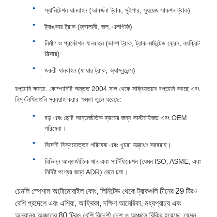
স্যানিটেশন যানবাহন (আবর্জনা ট্রাক, সুইপার, স্যুয়েজ সাকশন ট্রাক)
ট্যাঙ্কার ট্রাক (জ্বালানী, জল, এলপিজি)
নির্মাণ ও প্রকৌশল যানবাহন (ডাম্প ট্রাক, ট্রাক-মাউন্টেড ক্রেন, কংক্রিট
মিক্সার)
জরুরী যানবাহন (ফায়ার ট্রাক, অ্যাম্বুলেন্স)
রপ্তানি ক্ষমতা: কোম্পানিটি অন্তত 2004 সাল থেকে সক্রিয়ভাবে রপ্তানি করছে এবং
নিম্নলিখিতগুলি সরবরাহ করার ক্ষমতা তুলে ধরেছে:
বড় এবং ছোট আন্তর্জাতিক ব্যাচের জন্য কাস্টমাইজড এবং OEM
পরিষেবা।
বিদেশী বিক্রয়োত্তর পরিষেবা এবং খুচরা যন্ত্রাংশ সরবরাহ।
বিভিন্ন আন্তর্জাতিক মান এবং সার্টিফিকেশন (যেমন ISO, ASME, এবং
নির্দিষ্ট পণ্যের জন্য ADR) মেনে চলা।
চেনলি স্পেশাল অটোমোবাইল কোং, লিমিটেড থেকে ট্রাকগুলি চীনের 29 টিরও
বেশি প্রদেশে এবং এশিয়া, আফ্রিকা, দক্ষিণ আমেরিকা, মধ্যপ্রাচ্য এবং
অন্যান্য অঞ্চলের 80 টিরও বেশি বিদেশী দেশ ও অঞ্চলে বিক্রি হয়েছে, যেমন