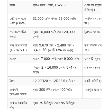
ক্যাব
হাউও ক্যাব (যেমন, HW76)
এ/সি সহ স্ট্যান্ডার্ড ক
ঐচ্ছিক)।
মোট যানবাহনের
31,000 কেজি পর্যন্ত 25,000 কেজি
চ্যাসিস এবং কনফিগারে
ওজন (GVW)
হয়।
পেলোড/লোডিং
প্রায় 10,000 কেজি থেকে 20,000
ট্রাকের আকার এবং স্থা
ক্ষমতা
কেজি
সামগ্রিক মাত্রা
প্রায় 9,670 মিমি × 2,480 মিমি ×
বডি ভলিউম এবং চ্যাসি
(L x W x H)
3,400 মিমি (একটি 6x4 এর জন্য)
হয়।
এক্সেল
সামনে: 7,000 কেজি থেকে 9,000 কেজি
ডাবল টি-ক্রস সেকশন ব
পিছনে: 2 × 16,000 কেজি (6x4 এর
প্রেসড এক্সেল হাউজি
জন্য)
টায়ার
12.00R20 বা 12R22.5 রেডিয়াল
একটি অতিরিক্ত টায়
জ্বালানী
প্রায় 300 লিটার থেকে 400 লিটার
অ্যালুমিনিয়াম অ্যালয় 
ট্যাঙ্কের ক্ষমতা
সর্বোচ্চ ড্রাইভিং
প্রায় 75 কিমি/ঘন্টা থেকে 95 কিমি/ঘন্টা
গতি