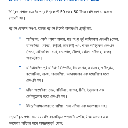
বৈশ্বিক নাগাল: চেনলির পণ্য বিশ্বব্যাপী 50 থেকে 80 টিরও বেশি দেশ ও অঞ্চলে
রপ্তানি হয়।
প্রধান ফোকাস অঞ্চল: তাদের প্রধান বিদেশী বাজারগুলি কেন্দ্রীভূত:
আফ্রিকা: একটি প্রধান বাজার, যার মধ্যে পূর্ব আফ্রিকার দেশগুলি (যেমন,
তানজানিয়া, কেনিয়া, উগান্ডা, মালাউই) এবং পশ্চিম আফ্রিকার দেশগুলি
(যেমন, নাইজেরিয়া, ঘানা, সেনেগাল, টোগো, বেনিন, নাইজার, কঙ্গো)
অন্তর্ভুক্ত।
এশিয়া/দক্ষিণ-পূর্ব এশিয়া: ফিলিপাইন, ভিয়েতনাম, মায়ানমার, থাইল্যান্ড,
কম্বোডিয়া, লাওস, মালয়েশিয়া, কাজাখস্তান এবং মঙ্গোলিয়ার মতো
দেশগুলি সহ।
দক্ষিণ আমেরিকা: পেরু, বলিভিয়া, পানামা, চিলি, ইকুয়েডর এবং
ভেনিজুয়েলার মতো দেশগুলি সহ।
ইউরেশিয়া/মধ্যপ্রাচ্য: রাশিয়া, মধ্য এশিয়া এবং মধ্যপ্রাচ্য সহ।
রপ্তানিকৃত পণ্য: সবচেয়ে বেশি রপ্তানিকৃত পণ্যগুলি অপরিহার্য অবকাঠামো এবং
জনসেবার চাহিদার সাথে সামঞ্জস্যপূর্ণ, যেমন: