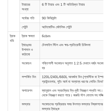
টায়ারের
6 টি টায়ার এবং 1 টি অতিরিক্ত টায়ার
সংখ্যা
সর্বোচ্চ গতি
90 কিমি/ঘন্টা
পেইন্ট
অটোমোটিভ মেটালিক পেইন্ট
ট্রাক
ট্রাক ক্ষমতা
6cbm
বডি
ট্যাঙ্কের
টেনসাইল স্টিল এবং ক্ষয়-প্রতিরোধী চিকিৎসা
উপাদান ও
কাঠামো
সংকোচন
শক্তিশালী সংকোচন অনুপাত 1:2:5 যেখানে বর্জ্য সংকোচনের
হয়
সম্পর্কিত বিন
120L/240L/660L আবর্জনা বিন (প্লাস্টিক বা ইস্পাত) টার্
গ্রাউন্ডহপার, সুইং আর্ম বা অন্যান্য ধরণের লোডিং ডিভাইস বেছ
অপারেশন
ম্যানুয়াল এবং স্বয়ংক্রিয় দ্বি-মুখী নিয়ন্ত্রণ পদ্ধতি সহ। অপ
থেকে নিয়ন্ত্রণ করতে পারে। জরুরি স্টপ বোতাম সহ সজ্জিত।
মলদ্বার
সংকোচনের প্রক্রিয়ার সময় উৎপন্ন মলদ্বার নিষ্কাশনের ব্যবস্
মলদ্বার ট্যাঙ্কে