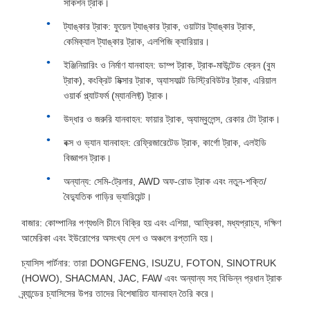
সাকশন ট্রাক।
ট্যাঙ্কার ট্রাক: ফুয়েল ট্যাঙ্কার ট্রাক, ওয়াটার ট্যাঙ্কার ট্রাক,
কেমিক্যাল ট্যাঙ্কার ট্রাক, এলপিজি ক্যারিয়ার।
ইঞ্জিনিয়ারিং ও নির্মাণ যানবাহন: ডাম্প ট্রাক, ট্রাক-মাউন্টেড ক্রেন (বুম
ট্রাক), কংক্রিট মিক্সার ট্রাক, অ্যাসফাল্ট ডিস্ট্রিবিউটর ট্রাক, এরিয়াল
ওয়ার্ক প্ল্যাটফর্ম (ম্যানলিফ্ট) ট্রাক।
উদ্ধার ও জরুরি যানবাহন: ফায়ার ট্রাক, অ্যাম্বুলেন্স, রেকার টো ট্রাক।
বক্স ও ভ্যান যানবাহন: রেফ্রিজারেটেড ট্রাক, কার্গো ট্রাক, এলইডি
বিজ্ঞাপন ট্রাক।
অন্যান্য: সেমি-ট্রেলার, AWD অফ-রোড ট্রাক এবং নতুন-শক্তি/
বৈদ্যুতিক গাড়ির ভ্যারিয়েন্ট।
বাজার: কোম্পানির পণ্যগুলি চীনে বিক্রি হয় এবং এশিয়া, আফ্রিকা, মধ্যপ্রাচ্য, দক্ষিণ
আমেরিকা এবং ইউরোপের অসংখ্য দেশ ও অঞ্চলে রপ্তানি হয়।
চ্যাসিস পার্টনার: তারা DONGFENG, ISUZU, FOTON, SINOTRUK
(HOWO), SHACMAN, JAC, FAW এবং অন্যান্য সহ বিভিন্ন প্রধান ট্রাক
ব্র্যান্ডের চ্যাসিসের উপর তাদের বিশেষায়িত যানবাহন তৈরি করে।