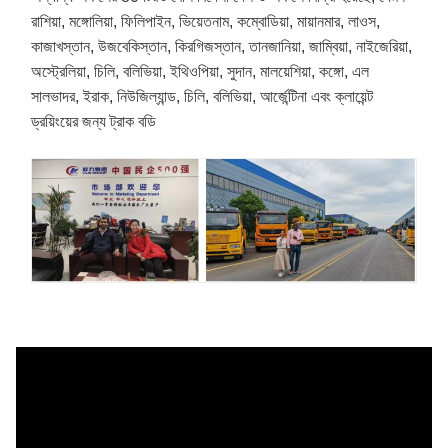
রাশিয়া, মঙ্গোলিয়া, ফিলিপাইন, ভিয়েতনাম, কম্বোডিয়া, মায়ানমার, লাওস,
কাজাখস্তান, উজবেকিস্তান, কিরগিজস্তান, তানজানিয়া, জাম্বিয়া, নাইজেরিয়া,
অস্ট্রেলিয়া, চিলি, বলিভিয়া, ইথিওপিয়া, সুদান, মালয়েশিয়া, কঙ্গো, এল
সালভাদর, ইরাক, নিউজিল্যান্ড, চিলি, বলিভিয়া, আর্জেন্টিনা এবং ক্লায়েন্ট
ড্রয়িংয়ের জন্য ট্রাক বডি