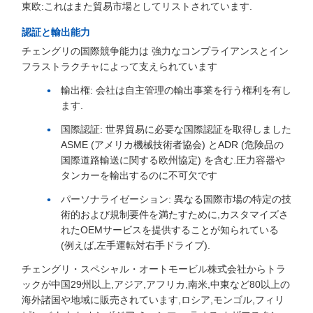
東欧:これはまた貿易市場としてリストされています.
認証と輸出能力
チェングリの国際競争能力は 強力なコンプライアンスとイン
フラストラクチャによって支えられています
輸出権: 会社は自主管理の輸出事業を行う権利を有し
ます.
国際認証: 世界貿易に必要な国際認証を取得しました
ASME (アメリカ機械技術者協会) とADR (危険品の
国際道路輸送に関する欧州協定) を含む.圧力容器や
タンカーを輸出するのに不可欠です
パーソナライゼーション: 異なる国際市場の特定の技
術的および規制要件を満たすために,カスタマイズさ
れたOEMサービスを提供することが知られている
(例えば,左手運転対右手ドライブ).
チェングリ・スペシャル・オートモービル株式会社からトラ
ックが中国29州以上,アジア,アフリカ,南米,中東など80以上の
海外諸国や地域に販売されています,ロシア,モンゴル,フィリ