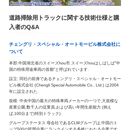
道路掃除用トラックに関する技術仕様と購
入者のQ&A
チェングリ・スペシャル・オートモービル株式会社に
ついて
本部:中国湖北省のスイーズhou市.スイーズhouはしばしば"中
国の特殊用途車両の首都"と呼ばれています.
設立: 同社の前身であるチェングリ・スペシャル・オートモー
ビル株式会社 (Chengli Special Automobile Co., Ltd.) は2004
年に設立された.
規模: 中央中国の最大の特殊車両メーカーの一つで,大規模な
産業公園,数千人の従業員,および高い年間生産能力 (例え
ば,100台まで)特別トラック).
グループステータス:母会社であるCLWグループは,中国のト
ップ500の民間企業にランクインする多岐にわたる企業です.