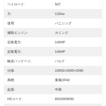
ペイロード:
50T
力:
132kw
使用:
バニシング
補助エンジン:
カミンズ
定格電力:
140HP
定格電力:
140HP
輸送パッケージ:
バルク
仕様:
10050×2500×3390
商標:
東風DFAC
起源:
中国
HSコード:
8503009090