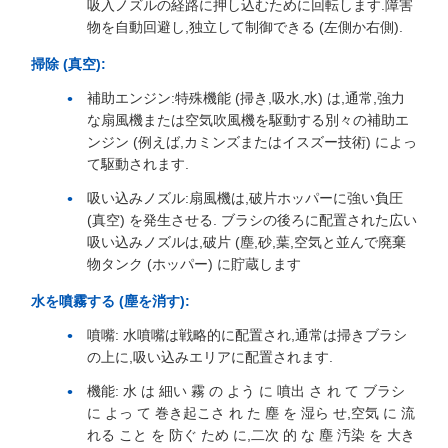
吸入ノズルの経路に押し込むために回転します.障害
物を自動回避し,独立して制御できる (左側か右側).
掃除 (真空):
補助エンジン:特殊機能 (掃き,吸水,水) は,通常,強力
な扇風機または空気吹風機を駆動する別々の補助エ
ンジン (例えば,カミンズまたはイスズー技術) によっ
て駆動されます.
吸い込みノズル:扇風機は,破片ホッパーに強い負圧
(真空) を発生させる. ブラシの後ろに配置された広い
吸い込みノズルは,破片 (塵,砂,葉,空気と並んで廃棄
物タンク (ホッパー) に貯蔵します
水を噴霧する (塵を消す):
噴嘴: 水噴嘴は戦略的に配置され,通常は掃きブラシ
の上に,吸い込みエリアに配置されます.
機能: 水 は 細い 霧 の よう に 噴出 さ れ て ブラシ
に よっ て 巻き起こさ れ た 塵 を 湿ら せ,空気 に 流
れる こと を 防ぐ ため に,二次 的 な 塵 汚染 を 大き