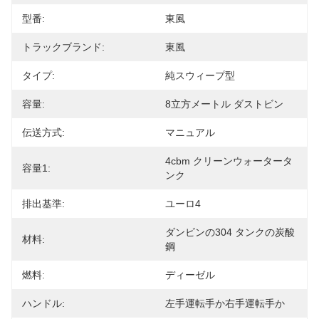
型番:
東風
トラックブランド:
東風
タイプ:
純スウィープ型
容量:
8立方メートル ダストビン
伝送方式:
マニュアル
4cbm クリーンウォータータ
容量1:
ンク
排出基準:
ユーロ4
ダンビンの304 タンクの炭酸
材料:
鋼
燃料:
ディーゼル
ハンドル:
左手運転手か右手運転手か