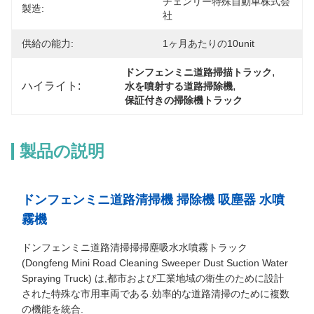
チェンリー特殊自動車株式会
製造:
社
供給の能力:
1ヶ月あたりの10unit
, 
ドンフェンミニ道路掃描トラック
ハイライト:
, 
水を噴射する道路掃除機
保証付きの掃除機トラック
製品の説明
ドンフェンミニ道路清掃機 掃除機 吸塵器 水噴
霧機
ドンフェンミニ道路清掃掃掃塵吸水水噴霧トラック
(Dongfeng Mini Road Cleaning Sweeper Dust Suction Water
Spraying Truck) は,都市および工業地域の衛生のために設計
された特殊な市用車両である.効率的な道路清掃のために複数
の機能を統合.