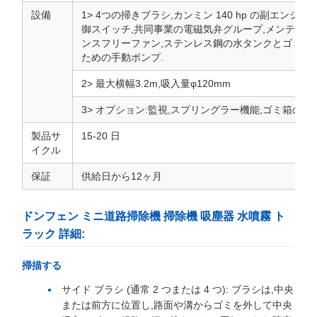
設備
1> 4つの掃きブラシ,カンミン 140 hp の副エン
御スイッチ,共同事業の電磁気弁グループ,メンテナン
ンスフリーファン,ステンレス鋼の水タンクとゴミ箱; 
ための手動ポンプ.
2> 最大横幅3.2m,吸入量φ120mm
3> オプション:監視,スプリングラー機能,ゴミ箱の
製品サ
15-20 日
イクル
保証
供給日から12ヶ月
ドンフェン ミニ道路掃除機 掃除機 吸塵器 水噴霧 ト
ラック 詳細:
掃描する
サイド ブラシ (通常 2 つまたは 4 つ): ブラシは,中央
または前方に位置し,路面や溝からゴミを外して中央