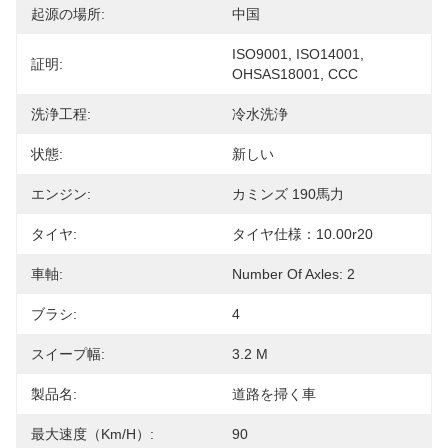
起源の場所:
中国
ISO9001, ISO14001, 
証明:
OHSAS18001, CCC
洗浄工程:
冷水洗浄
状態:
新しい
エンジン:
カミンズ 190馬力
タイヤ:
タイヤ仕様：10.00r20
車軸:
Number Of Axles: 2
ブラシ:
4
スイープ幅:
3.2 M
製品名:
道路を掃く車
最大速度（km/h）:
90