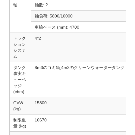
軸
軸数: 2
軸負荷: 5800/10000
車輪ベース (mm): 4700
トラク
4*2
ション
システ
ム
タンク
8m3のゴミ箱,4m3のクリーンウォータータンク
事実キ
ューベ
ッジ
(cbm)
GVW
15800
(kg)
制限重
10670
量 (kg)