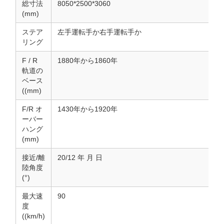
総寸法
8050*2500*3060
(mm)
ステア
左手運転手か右手運転手か
リング
F / R
1880年から1860年
軌道の
ベース
((mm)
F/R オ
1430年から1920年
ーバー
ハング
(mm)
接近/離
20/12 年 月 日
陸角度
(°)
最大速
90
度
((km/h)