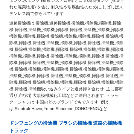
タンク:水タンク (噴霧システム用) とゴミ/粉塵タンク (収集さ
れた廃棄物用) を含む.耐久性や耐腐蝕性のために,しばしばス
テンレス鋼で作られています.
道路掃除機は,掃除機,道路掃除機,掃除機,掃除機,掃除機,掃除
機,掃除機,掃除機,掃除機,掃除機,掃除機,掃除機,掃除機,掃除機,
掃除機,掃除機,掃除機,掃除機,掃除機,掃除機,掃除機,掃除機,掃
除機,掃除機,掃除機,掃除機,掃除機,掃除機,掃除機,掃除機,掃除
機,掃除機,掃除機,掃除機,掃除機,掃除機,掃除機,掃除機,掃除機,
掃除機,掃除機,掃除機,掃除機,掃除機,掃除機,掃除機,掃除機,掃
除機,掃除機,掃除機,掃除機,掃除機,掃除機,掃除機,掃除機,掃除
機,掃除機,掃除機,掃除機,掃除機,掃除機,掃除機,掃除機,掃除機,
掃除機,掃除機,掃除機,掃除機,掃除機,掃除機,掃除機,掃除機,掃
除機,掃除機,掃除機,掃除機,掃除機,掃除機,掃除機,掃除機,掃除
機,掃除機,掃除機吸い込みタイプと道路掃き合わせ. 主に都市
通り,市役場,大規模機械化工場などに適用されます. トラッ
ク・シャシは,中国のどのブランドでもできます. 例え
ば,Sinotruk Howo,Foton,Shacman,DONGFENGなど.
ドンフェングの掃除機 ブラシの掃除機 道路の掃除機
トラック