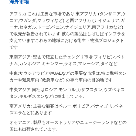
海外市場
アフリカ:これは主要な市場であり,東アフリカ (タンザニア,ケ
ニア,ウガンダ,マラウィなど) と西アフリカ (ナイジェリア,ガ
ーナ,セネガル,トーゴ,ベニン,ナイジェリア,南アフリカなど)
で販売が報告されています.彼らの製品はしばしばインフラを
支えていますこれらの地域における衛生・物流プロジェクト
です
東南アジア: 堅固で確立したチェングリ市場.フィリピン,ベト
ナム,カンボジア,ミャンマー,ラオス,マレーシア,タイなど.
中東:サウジアラビアやUAEなどの重要な市場は,特に燃料タン
カーや緊急車両 (救急車など) の専門車両の目的地です.
中央アジア:同社はロシア,モンゴル,カザフスタン,ウズベキス
タン,キルギスタンなどに輸出している.
南アメリカ: 主要な顧客はペルー,ボリビア,パナマ,チリ,ベネ
ズエラなどにあります.
オセアニア: 製品もオーストラリアやニュージーランドなどの
国にも出荷されています.