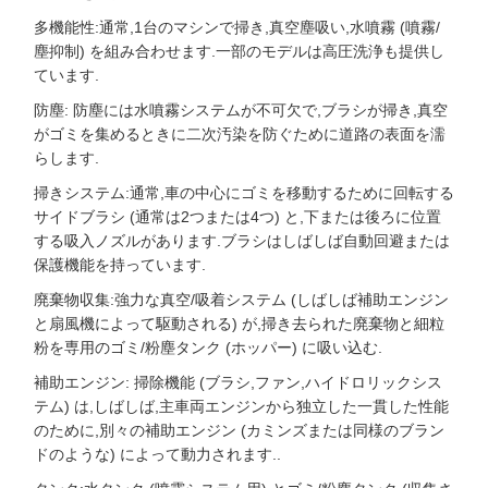
多機能性:通常,1台のマシンで掃き,真空塵吸い,水噴霧 (噴霧/
塵抑制) を組み合わせます.一部のモデルは高圧洗浄も提供し
ています.
防塵: 防塵には水噴霧システムが不可欠で,ブラシが掃き,真空
がゴミを集めるときに二次汚染を防ぐために道路の表面を濡
らします.
掃きシステム:通常,車の中心にゴミを移動するために回転する
サイドブラシ (通常は2つまたは4つ) と,下または後ろに位置
する吸入ノズルがあります.ブラシはしばしば自動回避または
保護機能を持っています.
廃棄物収集:強力な真空/吸着システム (しばしば補助エンジン
と扇風機によって駆動される) が,掃き去られた廃棄物と細粒
粉を専用のゴミ/粉塵タンク (ホッパー) に吸い込む.
補助エンジン: 掃除機能 (ブラシ,ファン,ハイドロリックシス
テム) は,しばしば,主車両エンジンから独立した一貫した性能
のために,別々の補助エンジン (カミンズまたは同様のブラン
ドのような) によって動力されます..