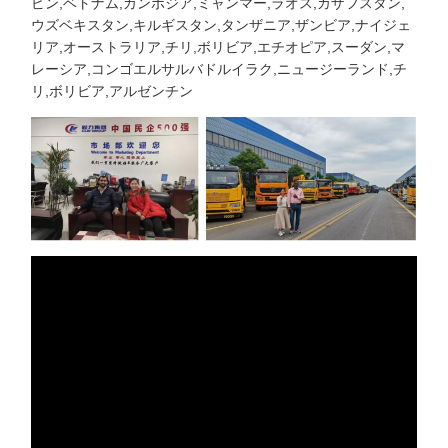
ピン,ベトナム,カンボジア,ミャンマー,ラオス,カザフスタン,
ウズベキスタン,キルギスタン,タンザニア,ザンビア,ナイジェ
リア,オーストラリア,チリ,ボリビア,エチオピア,スーダン,マ
レーシア,コンゴエルサルバドルイラク,ニュージーランド,チ
リ,ボリビア,アルゼンチン