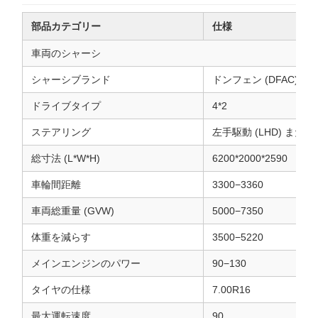
部品カテゴリー
仕様
車両のシャーシ
シャーシブランド
ドンフェン (DFAC)
ドライブタイプ
4*2
ステアリング
左手駆動 (LHD) または
総寸法 (L*W*H)
6200*2000*2590
車輪間距離
3300−3360
車両総重量 (GVW)
5000−7350
体重を減らす
3500−5220
メインエンジンのパワー
90−130
タイヤの仕様
7.00R16
最大運転速度
90