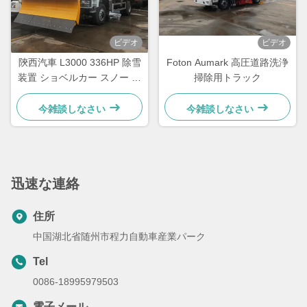
ビデオ
ビデオ
陝西汽車 L3000 336HP 除雪
Foton Aumark 高圧道路洗浄
装置 ショベルカー スノー ス
掃除用トラック
イーパー トラック
今雑談しなさい
今雑談しなさい
迅速な連絡
住所
中国湖北省随州市程力自動車産業パーク
Tel
0086-18995979503
電子メール