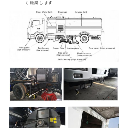
く 軽減 し ます.