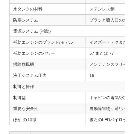
水タンクの材料
ステンレス鋼
防塵システム
ブラシと吸入口の水噴霧
電源システム (補助)
補助エンジンのブランド/モデル
イスズー・テクまたは類似
補助エンジンのパワー
57 または 77
掃除扇風機
メンテナンスフリーな
液圧システム圧力
16
制御と操作
制御型
キャビンの電気/水力制
重要な安全性
自動障害物回避/リセッ
ほか の 特徴
後ろのLEDパイロット