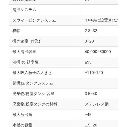
清掃システム
スウィーピングシステム
4 中央に設置された掃き
横幅
2.8−32
掃き速度 (作業)
3−20
最大清掃容量
40,000−60000
清掃 の 効率性
≥95
最大吸入粒子の大きさ
≥110−120
超構造/タンクシステム
廃棄物/粉塵タンク 容量
3.5−40
廃棄物/粉塵タンクの材料
ステンレス鋼
最大放出角
≥45
水槽の容量
1.5−20