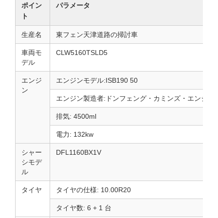
ポイン
パラメータ
ト
生産名
東フェン天津道路の掃討車
車両モ
CLW5160TSLD5
デル
エンジ
エンジンモデル:ISB190 50
ン
エンジン製造者:ドンフェング・カミンズ・エンジン・コー
排気: 4500ml
電力: 132kw
シャー
DFL1160BX1V
シモデ
ル
タイヤ
タイヤの仕様: 10.00R20
タイヤ数: 6 + 1 台