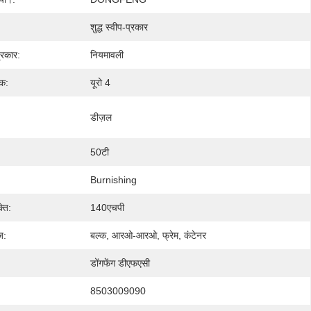
शुद्ध स्वीप-प्रकार
्रकार:
नियमावली
नक:
यूरो 4
डीज़ल
50टी
Burnishing
्ति:
140एचपी
ज:
बल्क, आरओ-आरओ, फ्रेम, कंटेनर
डोंगफेंग डीएफएसी
8503009090