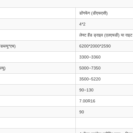
डोंगफेंग (डीएफएसी)
4*2
लेफ्ट हैंड ड्राइव (एलएचडी) या राइ
ब्ल्यू*एच)
6200*2000*2590
3300−3360
्यू)
5000−7350
3500−5220
90−130
7.00R16
90