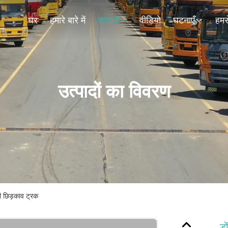
घर
हमारे बारे में
उत्पादों
वीडियो
घटनाएँ
हमसे
उत्पादों का विवरण
नी छिड़काव ट्रक
डो