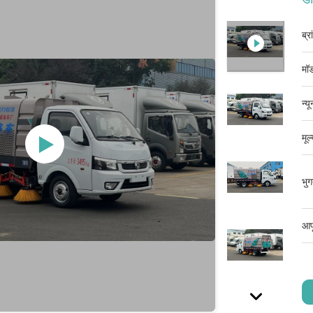
ब्र
मॉड
न्य
मूल
भुग
आपू