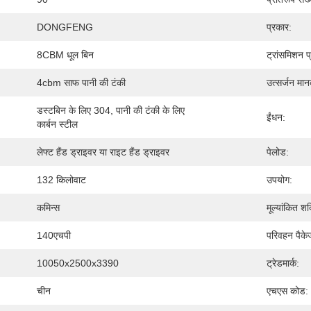
DONGFENG
प्रकार:
8CBM धूल बिन
ट्रांसमिशन प
4cbm साफ पानी की टंकी
उत्सर्जन मा
डस्टबिन के लिए 304, पानी की टंकी के लिए 
ईंधन:
कार्बन स्टील
लेफ्ट हैंड ड्राइवर या राइट हैंड ड्राइवर
पेलोड:
132 किलोवाट
उपयोग:
कमिन्स
मूल्यांकित शक
140एचपी
परिवहन पैके
10050x2500x3390
ट्रेडमार्क:
चीन
एचएस कोड: