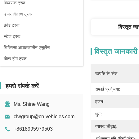
विध्वंसक ट्रक
डामर वितरण ट्रक
फ़ीड ट्रक
विस्तृत ज
स्टेज ट्रक
चिकित्सा आपातकालीन एम्बुलेंस
विस्तृत जानकारी
मोटर होम ट्रक
उत्पत्ति के प्लेस:
हमसे संपर्क करें
सफाई प्रक्रिया:
इंजन:
Ms. Shine Wang
धुरा:
clwgroup@cn-vehicles.com
व्यापक चौड़ाई:
+8618995979503
अधिकतम गति (किमी/घंटा):