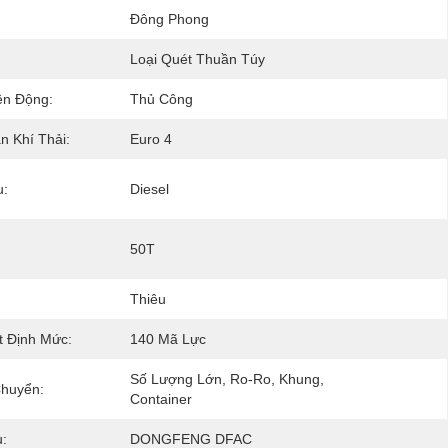
Đông Phong
Loại Quét Thuần Túy
ền Động:
Thủ Công
n Khí Thải:
Euro 4
u:
Diesel
:
50T
Thiêu
t Định Mức:
140 Mã Lực
Số Lượng Lớn, Ro-Ro, Khung, 
Chuyển:
Container
:
DONGFENG DFAC