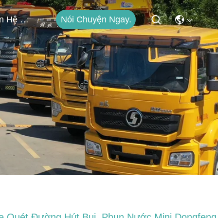
Nói Chuyện Ngay.
Liên Hệ Với Chúng Tôi
e Quét Đường Hút Bụi, Phun Nước Mini Dongfeng