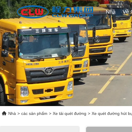
Nhà
Nhà
>
các sản phẩm
>
Xe tải quét đường
>
Xe quét đường hút bụ