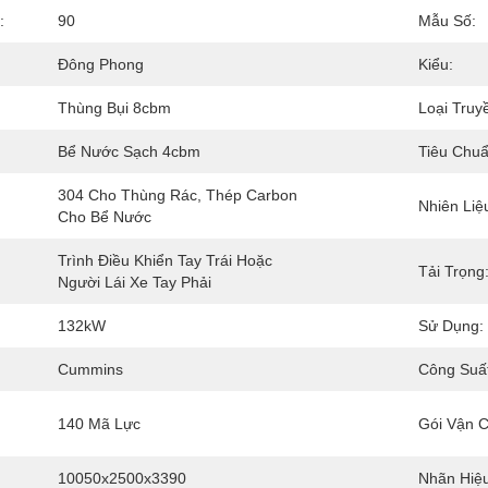
:
90
Mẫu Số:
Đông Phong
Kiểu:
Thùng Bụi 8cbm
Loại Truy
Bể Nước Sạch 4cbm
Tiêu Chuẩ
304 Cho Thùng Rác, Thép Carbon 
Nhiên Liệ
Cho Bể Nước
Trình Điều Khiển Tay Trái Hoặc 
Tải Trọng
Người Lái Xe Tay Phải
132kW
Sử Dụng:
Cummins
Công Suấ
140 Mã Lực
Gói Vận 
10050x2500x3390
Nhãn Hiệu