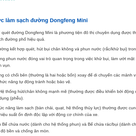
ớc làm sạch đường Dongfeng Mini
 quét đường Dongfeng Mini là phương tiện đô thị chuyên dụng được thiế
ch đường phố hiệu quả.
ờng kết hợp quét, hút bụi chân không và phun nước (rắc/khử bụi) tro
ống phun nước đóng vai trò quan trọng trong việc khử bụi, làm ướt m
h vụn.
g có chổi bên (thường là hai hoặc bốn) xoay để di chuyển các mảnh v
hức năng tự động tránh hoặc bảo vệ.
ệ thống hút/chân không mạnh mẽ (thường được điều khiển bởi động cơ
dụng (phễu).
c năng làm sạch (bàn chải, quạt, hệ thống thủy lực) thường được cu
hiệu suất ổn định độc lập với động cơ chính của xe.
 Bể chứa nước (dành cho hệ thống phun) và Bể chứa rác/bụi (dành c
 độ bền và chống ăn mòn.