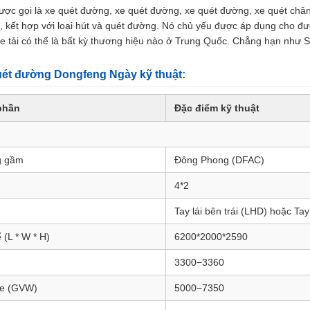
ợc gọi là xe quét đường, xe quét đường, xe quét đường, xe quét chân 
, kết hợp với loại hút và quét đường. Nó chủ yếu được áp dụng cho 
xe tải có thể là bất kỳ thương hiệu nào ở Trung Quốc. Chẳng hạn nh
ét đường Dongfeng Ngày kỹ thuật:
phần
Đặc điểm kỹ thuật
g gầm
Đông Phong (DFAC)
4*2
Tay lái bên trái (LHD) hoặc Tay
 (L * W * H)
6200*2000*2590
3300−3360
xe (GVW)
5000−7350