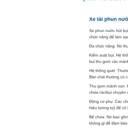
Xe tải phun nư
Xe phun nước hút bụi
chức năng để làm sạ
Đa chức năng: Nó thư
Kiểm soát bụi: Hệ th
bụi thu gom các mản
Hệ thống quét: Thườn
Bàn chải thường có c
Thu gom mảnh vụn: H
chứa rác/bụi chuyên 
Động cơ phụ: Các chứ
hiệu tương tự) để có 
Bể chứa: Nó bao gồm
không gỉ để đảm bảo