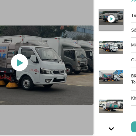
Tê
Số
M
Gi
Đi
To
Kh