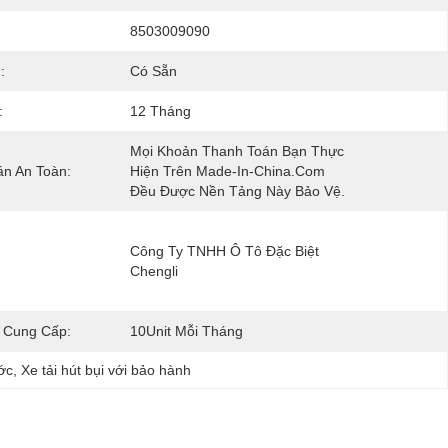
8503009090
:
Có Sẵn
:
12 Tháng
Mọi Khoản Thanh Toán Bạn Thực 
n An Toàn:
Hiện Trên Made-In-China.com 
Đều Được Nền Tảng Này Bảo Vệ.
Công Ty TNHH Ô Tô Đặc Biệt 
Chengli
 Cung Cấp:
10Unit Mỗi Tháng
ớc
, 
Xe tải hút bụi với bảo hành