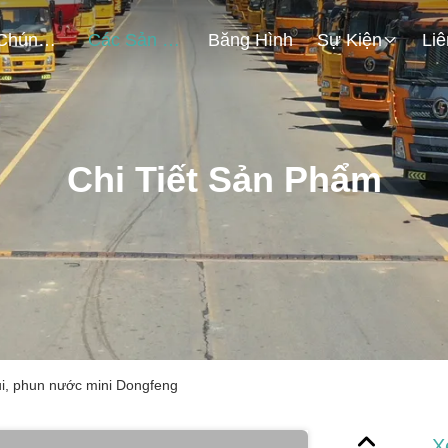
Về Chúng Tôi
Các Sản Phẩm
Băng Hình
Sự Kiện
Chi Tiết Sản Phẩm
i, phun nước mini Dongfeng
X