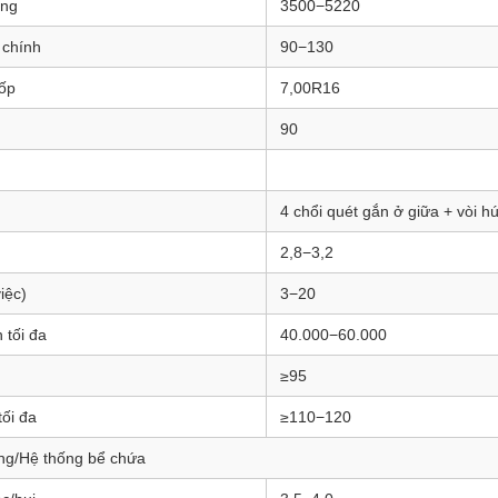
ờng
3500−5220
 chính
90−130
lốp
7,00R16
90
4 chổi quét gắn ở giữa + vòi h
2,8−3,2
iệc)
3−20
 tối đa
40.000−60.000
≥95
tối đa
≥110−120
ầng/Hệ thống bể chứa