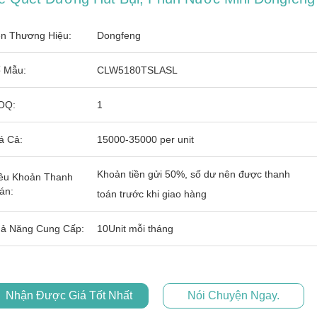
n Thương Hiệu:
Dongfeng
 Mẫu:
CLW5180TSLASL
OQ:
1
á Cả:
15000-35000 per unit
Khoản tiền gửi 50%, số dư nên được thanh
ều Khoản Thanh
án:
toán trước khi giao hàng
ả Năng Cung Cấp:
10Unit mỗi tháng
Nhận Được Giá Tốt Nhất
Nói Chuyện Ngay.