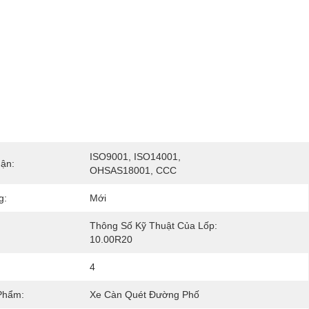
ISO9001, ISO14001, 
ận:
OHSAS18001, CCC
g:
Mới
Thông Số Kỹ Thuật Của Lốp: 
10.00R20
4
Phẩm:
Xe Càn Quét Đường Phố