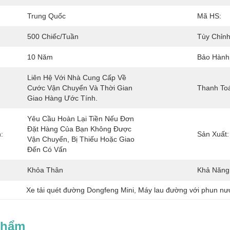
Trung Quốc
Mã HS:
500 Chiếc/tuần
Tùy Chỉnh
10 Năm
Bảo Hành
Liên Hệ Với Nhà Cung Cấp Về 
Cước Vận Chuyển Và Thời Gian 
Thanh Toá
Giao Hàng Ước Tính.
Yêu Cầu Hoàn Lại Tiền Nếu Đơn 
Đặt Hàng Của Bạn Không Được 
:
Sản Xuất:
Vận Chuyển, Bị Thiếu Hoặc Giao 
Đến Có Vấn 
Khỏa Thân
Khả Năng
Xe tải quét đường Dongfeng Mini
, 
Máy lau đường với phun nư
Phẩm