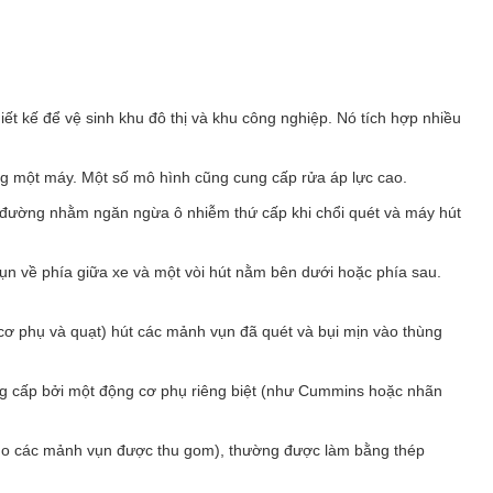
t kế để vệ sinh khu đô thị và khu công nghiệp. Nó tích hợp nhiều
ng một máy. Một số mô hình cũng cung cấp rửa áp lực cao.
ặt đường nhằm ngăn ngừa ô nhiễm thứ cấp khi chổi quét và máy hút
ụn về phía giữa xe và một vòi hút nằm bên dưới hoặc phía sau.
 phụ và quạt) hút các mảnh vụn đã quét và bụi mịn vào thùng
ng cấp bởi một động cơ phụ riêng biệt (như Cummins hoặc nhãn
ho các mảnh vụn được thu gom), thường được làm bằng thép