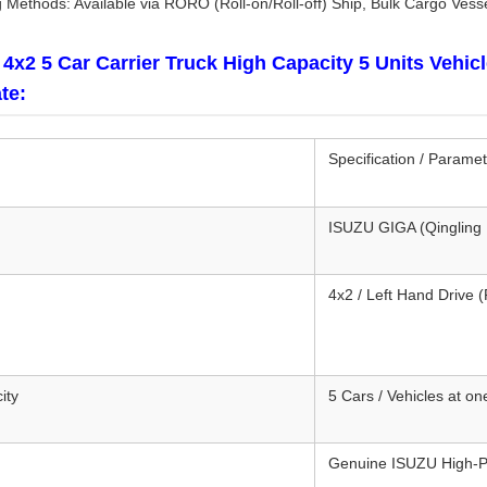
g Methods: Available via RORO (Roll-on/Roll-off) Ship, Bulk Cargo Vesse
x2 5 Car Carrier Truck High Capacity 5 Units Vehicl
te:
Specification / Parame
ISUZU GIGA (Qingling
4x2 / Left Hand Drive 
ity
5 Cars / Vehicles at on
Genuine ISUZU High-P