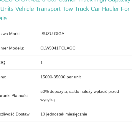
 Units Vehicle Transport Tow Truck Car Hauler For
ale
zwa Marki:
ISUZU GIGA
mer Modelu:
CLW5041TCLAGC
OQ:
1
ny:
15000-35000 per unit
50% depozytu, saldo należy wpłacić przed
runki Płatności:
wysyłką
żliwość Dostaw:
10 jednostek miesięcznie