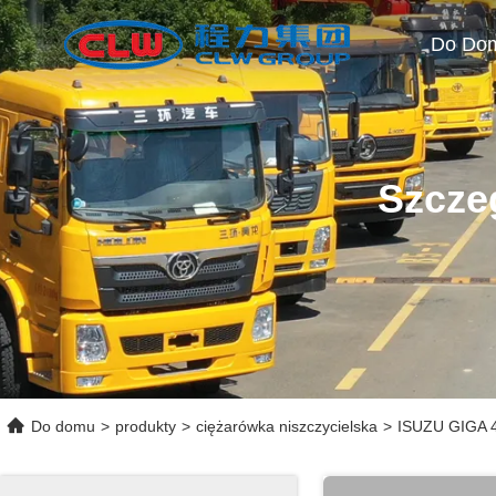
Do Do
Szcze
Do domu
>
produkty
>
ciężarówka niszczycielska
>
ISUZU GIGA 4x