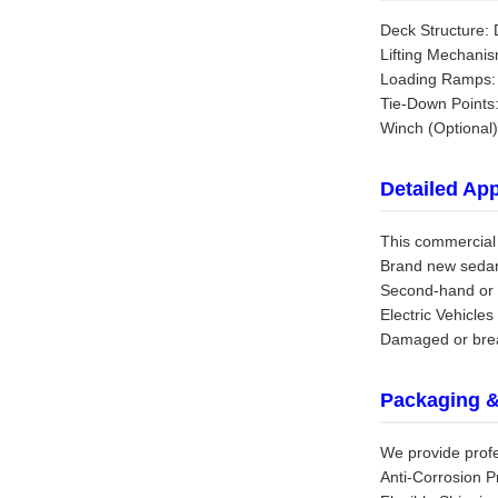
Deck Structure:
Lifting Mechanism
Loading Ramps: R
Tie-Down Points:
Winch (Optional)
Detailed App
This commercial c
Brand new sedans
Second-hand or u
Electric Vehicles
Damaged or brea
Packaging &
We provide profe
Anti-Corrosion P