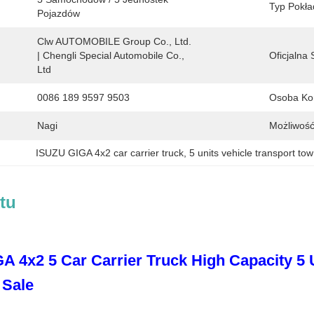
Typ Pokła
Pojazdów
Clw AUTOMOBILE Group Co., Ltd. 
| Chengli Special Automobile Co., 
Oficjalna 
Ltd
0086 189 9597 9503
Osoba Ko
Nagi
Możliwość
ISUZU GIGA 4x2 car carrier truck
, 
5 units vehicle transport tow
tu
A 4x2 5 Car Carrier Truck High Capacity 5 
 Sale