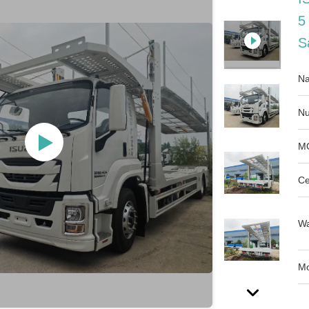
5
S
Na
Nu
M
Ce
Wa
Mo