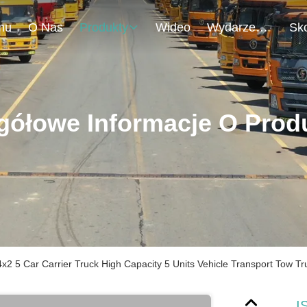
mu
O Nas
Produkty
Wideo
Wydarzenia
gółowe Informacje O Prod
2 5 Car Carrier Truck High Capacity 5 Units Vehicle Transport Tow Tru
I