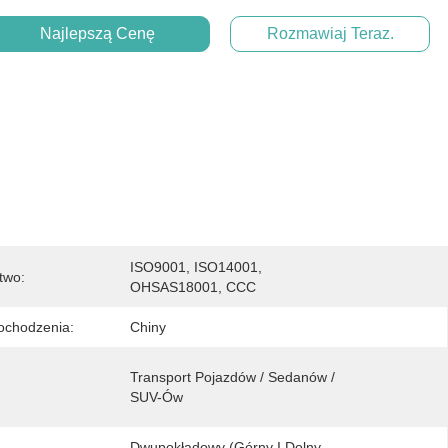
Najlepszą Cenę
Rozmawiaj Teraz.
ISO9001, ISO14001, 
two:
OHSAS18001, CCC
ochodzenia:
Chiny
Transport Pojazdów / Sedanów / 
SUV-Ów
Dwupokładowy (górny I Dolny 