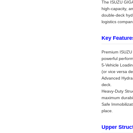
The ISUZU GIGA 5
high-capacity, a
double-deck hydra
logistics compan
Key Feature
Premium ISUZU GI
powerful perform
5-Vehicle Loadin
(or vice versa d
Advanced Hydraul
deck.
Heavy-Duty Struct
maximum durabili
Safe Immobilizat
place.
Upper Struc