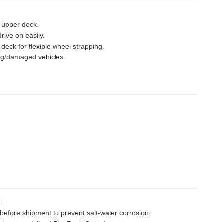
e upper deck.
ive on easily.
deck for flexible wheel strapping.
ning/damaged vehicles.
:
 before shipment to prevent salt-water corrosion.