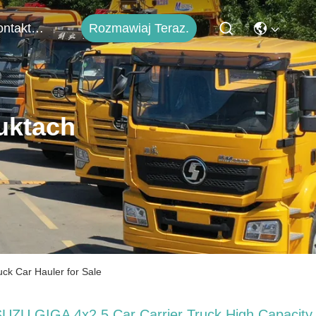
Rozmawiaj Teraz.
Skontaktuj Się Z Nami
uktach
ck Car Hauler for Sale
SUZU GIGA 4x2 5 Car Carrier Truck High Capacity