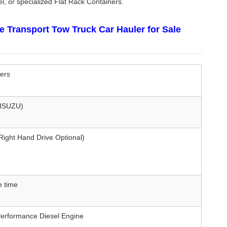
l, or specialized Flat Rack Containers.
e Transport Tow Truck Car Hauler for Sale
ters
 ISUZU)
(Right Hand Drive Optional)
e time
erformance Diesel Engine