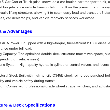
-Car Carrier Truck (also known as a car hauler, car transport truck, or 
nd long-distance vehicle transportation. Built on the premium and heav
ulic lifting structure, allowing it to seamlessly load and transport 5 sta
ies, car dealerships, and vehicle recovery services worldwide.
s & Advantages
GA Power: Equipped with a high-torque, fuel-efficient ISUZU diesel e
ance under full load.
g Capacity: The optimized double-deck structure maximizes space, all
epending on vehicle sizes).
ic System: High-quality hydraulic cylinders, control valves, and levers 
ural Steel: Built with high-tensile Q345B steel, reinforced punched-hole
ty and vehicle safety during transit.
ion: Comes with professional-grade wheel straps, winches, and adjustab
ture & Deck Specifications