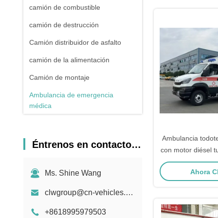
camión de combustible
camión de destrucción
Camión distribuidor de asfalto
camión de la alimentación
Camión de montaje
Ambulancia de emergencia
médica
Camión Casa Rodante
Ambulancia todot
Éntrenos en contacto con
con motor diésel 
alto par y MMA 
Ahora C
Ms. Shine Wang
vehículo médic
Euro V /
clwgroup@cn-vehicles.com
+8618995979503