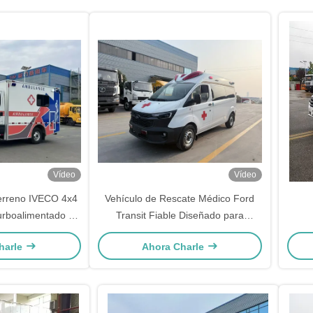
Vídeo
Vídeo
erreno IVECO 4x4
Vehículo de Rescate Médico Ford
turboalimentado de
Transit Fiable Diseñado para
de 4490 kg para
Respuesta Rápida de Emergencias y
harle
Ahora Charle
o de emergencia
Servicios de Transporte de
 Euro VI
Pacientes