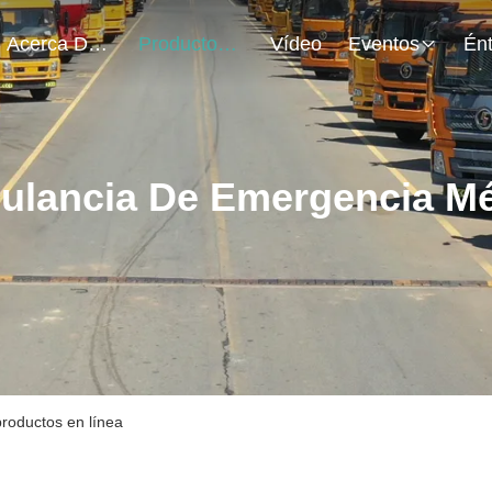
Acerca De Nosotros
Productos
Vídeo
Eventos
lancia De Emergencia M
roductos en línea