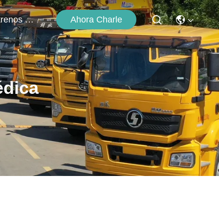
Ahora Charle
Éntrenos En Contacto Con
édica