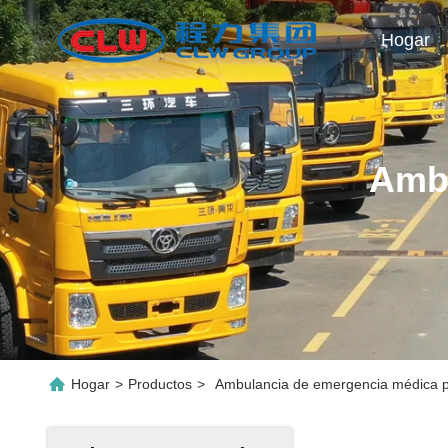
Hogar
Ambu
Hogar
>
Productos
>
Ambulancia de emergencia médica p