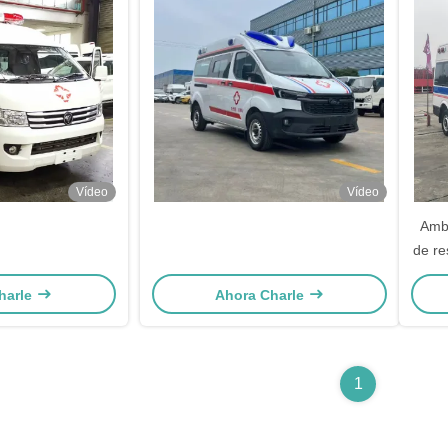
Vídeo
Vídeo
Ambu
de re
harle
Ahora Charle
1