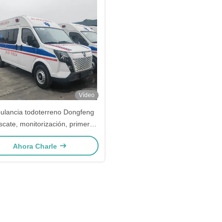
Vídeo
lancia todoterreno Dongfeng
scate, monitorización, primeros
auxilios, UCI y traslado
Ahora Charle