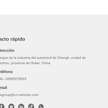
acto rápido
irección
rque de la industria del automóvil de Chengli, ciudad de
uizhou, provincia de Hubei, China
eléfono
86--18995979503
mail
lwgroup@cn-vehicles.com