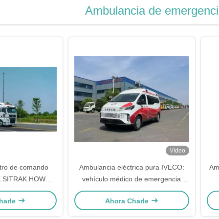
Ambulancia de emergenci
Vídeo
tro de comando
Ambulancia eléctrica pura IVECO:
Am
K SITRAK HOWO
vehículo médico de emergencia
de control de
premium con cero emisiones
harle
Ahora Charle
e doble lado