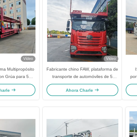
Vídeo
Vídeo
rma Multipropósito
Fabricante chino FAW, plataforma de
on Grúa para 5
transporte de automóviles de 5
por
hes
juegos, camión de transporte de
uni
harle
Ahora Charle
automóviles
Grú