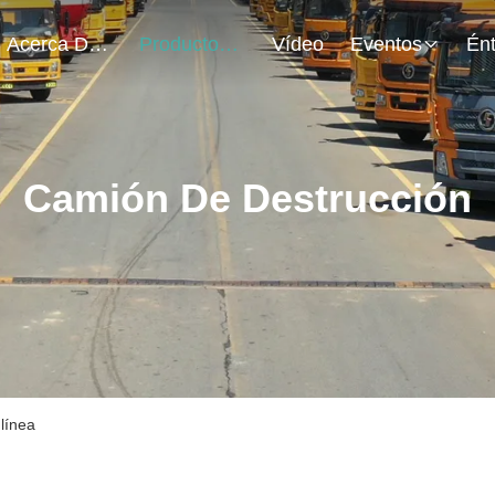
Acerca De Nosotros
Productos
Vídeo
Eventos
Camión De Destrucción
línea