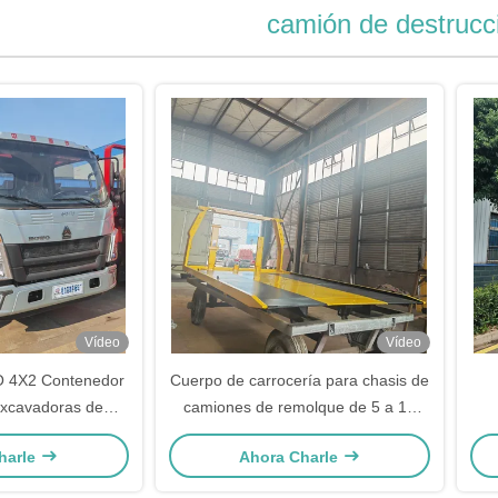
camión de destrucc
Vídeo
Vídeo
4X2 Contenedor
Cuerpo de carrocería para chasis de
Excavadoras de
camiones de remolque de 5 a 16
orte Camión ligero
toneladas
ton
harle
Ahora Charle
a plana
C