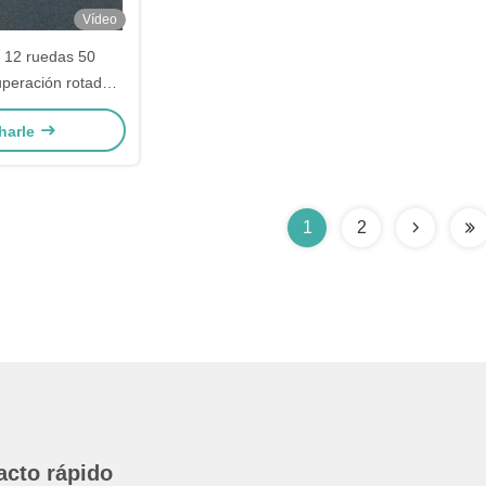
Vídeo
12 ruedas 50
uperación rotador
olque camión de
harle
 carretera
1
2
acto rápido