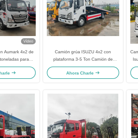
Vídeo
on Aumark 4x2 de
Camión grúa ISUZU 4x2 con
Cam
 toneladas para
plataforma 3-5 Ton Camión de
Is
 carretera
remolque de plataforma
harle
Ahora Charle