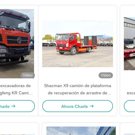
Vídeo
Vídeo
 excavadoras de
Shacman X9 camión de plataforma
ngfeng KR Camión
de recuperación de arrastre de
exc
 de cama plana
desguace de lecho plano
plata
harle
Ahora Charle