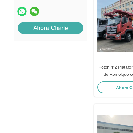
Ahora Charle
Foton 4*2 Platafo
de Remolque c
Coc
Ahora C