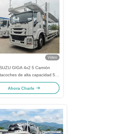
Vídeo
ISUZU GIGA 4x2 5 Camión
tacoches de alta capacidad 5
dades Transporte de vehículos
Ahora Charle
a Transportador de coches en
venta