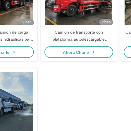
Vídeo
Vídeo
amión de carga
Camión de transporte con
Ca
 hidráulicas para
plataforma autodescargable
excavadoras de 30-
Dongfeng para excavadora,
cab
harle
Ahora Charle
eladas
cargadora y cosechadora