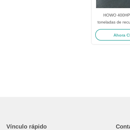
HOWO 400HP 
toneladas de rec
destructora rem
Ahora C
rescate de
Vínculo rápido
Cont