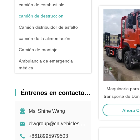
camión de combustible
camión de destrucción
Camión distribuidor de asfalto
camión de la alimentación
Camión de montaje
Ambulancia de emergencia
médica
Camión Casa Rodante
Maquinaria para
Éntrenos en contacto con
transporte de Do
de transporte
Ahora C
Ms. Shine Wang
clwgroup@cn-vehicles.com
+8618995979503