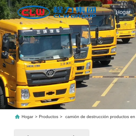
Hogar
Hogar
>
Productos
>
camión de destrucción productos en 