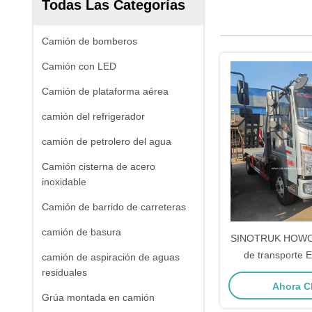
Todas Las Categorías
Camión de bomberos
Camión con LED
Camión de plataforma aérea
camión del refrigerador
camión de petrolero del agua
Camión cisterna de acero
inoxidable
Camión de barrido de carreteras
camión de basura
SINOTRUK HOWO 
de transporte 
camión de aspiración de aguas
ingeniería Transp
residuales
Ahora C
de cam
Grúa montada en camión