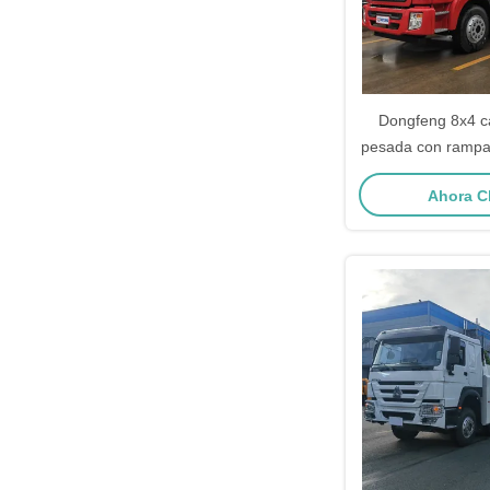
Dongfeng 8x4 c
pesada con rampas
el transporte de 
Ahora C
40 ton