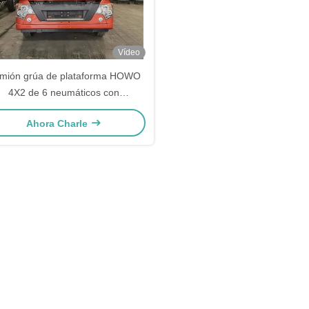
Vídeo
mión grúa de plataforma HOWO
4X2 de 6 neumáticos con
restante y rampa para transporte
Ahora Charle
de maquinaria pesada