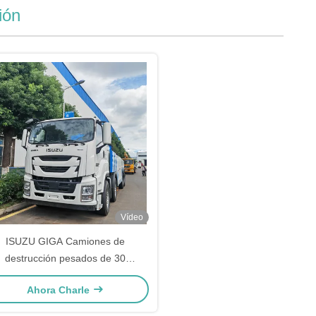
ión
Vídeo
ISUZU GIGA Camiones de
destrucción pesados de 30
eladas de rotación de 360 grados
Ahora Charle
amión de rescate de carretera