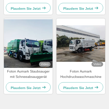
Kehrsaug- und
2-Achser Vakuum-
Sprühfahrzeug
Straßenkehrmaschinen-LKW
Plaudern Sie Jetzt
Plaudern Sie Jetzt
Video
Video
Foton Aumark Staubsauger
Foton Aumark
mit Schneeabsauggerät
Hochdruckwaschmaschine
Plaudern Sie Jetzt
Plaudern Sie Jetzt