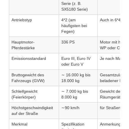
Serie (z. B.
SX5180 Serie)
Antriebstyp
4*2 (am
Auch in 6*4 erhä
häufigsten bei
Fegen)
Hauptmotor-
336 PS
Motor mit hoher
Pferdestärke
WP oder Cummi
Emissionsstandard
Euro III, Euro IV
Je nach Markt 
oder Euro V
Bruttogewicht des
∼ 16.000 kg bis
Gesamtzulässige
Fahrzeugs (GVW)
18.000 kg
beladener Mas
Schleifgewicht
∼ 7.000 kg bis
Gewicht des Lk
(Feierkörper)
8.000 kg
Räumgeräts (le
Höchstgeschwindigkeit
∼90 km/h
für Straßenverk
auf der Straße
Merkmal
Spezifikation
Anmerkungen