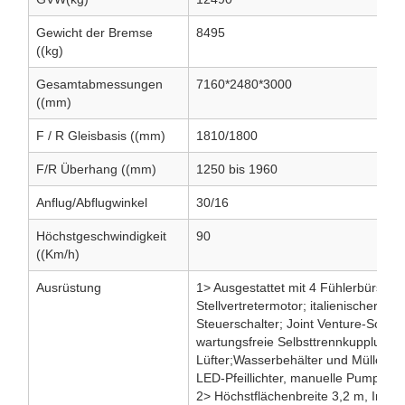
Gewicht der Bremse
8495
((kg)
Gesamtabmessungen
7160*2480*3000
((mm)
F / R Gleisbasis ((mm)
1810/1800
F/R Überhang ((mm)
1250 bis 1960
Anflug/Abflugwinkel
30/16
Höchstgeschwindigkeit
90
((Km/h)
Ausrüstung
1> Ausgestattet mit 4 Fühlerbürste
Stellvertretermotor; italienischer Mo
Steuerschalter; Joint Venture-Soleno
wartungsfreie Selbsttrennkupplung; 
Lüfter;Wasserbehälter und Müllconta
LED-Pfeillichter, manuelle Pumpe für
2> Höchstflächenbreite 3,2 m, Inh