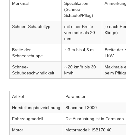
Merkmal
Spezifikation
Anmerkungen
(Schnee-
Schaufel/Pflug)
Schnee-Schaufeltyp
mit einer Breite
je nach Herstell
von mehr als 20
Klinge)
mm
Breite der
∼3 m bis 4,5 m
Breite der Kling
Schneeschuppe
LKW.
Schnee-
∼20 km/h bis 30
Maximale empfo
Schubgeschwindigkeit
km/h
beim Pflügen.
Artikel
Parameter
Herstellungsbezeichnung
Shacman L3000
Fahrzeugmodell
Die Ausrüstung ist in Form von
Motor
Motormodell: ISB170 40