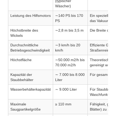
(typischer
Wäscher)
Leistung des Hilfsmotors
∼140 PS bis 170
Ein spezieller M
PS
das Vakuum-/Fe
Höchstbreite des
∼2,8 m bis 3,5 m
Die Breite des
Wickels
Durchschnittliche
∼3 km/h bis 20
Effiziente Gesch
Betriebsgeschwindigkeit
km/h
Straßenreinigun
Höchstfläche
∼50.000 m2/h bis
Theoretische Be
70.000 m2/h
gereinigt werde
Kapazität der
∼ 7.000 bis 8.000
Für gesammelte 
Staubbehälter
Liter
Wasserbehälterkapazität
∼ 9.000 Liter
Für Staubbekä
Waschfunktione
Maximale
≥ 110 mm
Fähigkeit, groß
Saugpartikelgröße
Blätter) zu säub