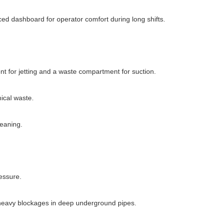
d dashboard for operator comfort during long shifts.
nt for jetting and a waste compartment for suction.
mical waste.
leaning.
essure.
g heavy blockages in deep underground pipes.