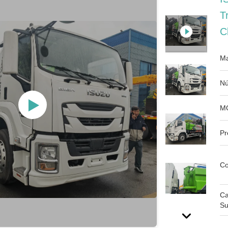
T
C
Ma
Nú
M
Pr
Co
Ca
Su