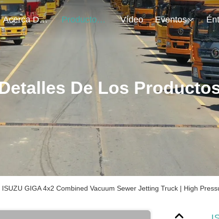
Acerca De Nosotros
Productos
Vídeo
Eventos
Detalles De Los Producto
ISUZU GIGA 4x2 Combined Vacuum Sewer Jetting Truck | High Pressu
I