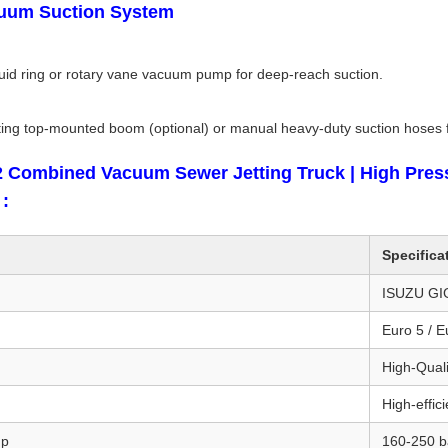
cuum Suction System
quid ring or rotary vane vacuum pump for deep-reach suction.
ing top-mounted boom (optional) or manual heavy-duty suction hoses fo
 Combined Vacuum Sewer Jetting Truck | High Press
 :
Specifica
ISUZU GI
Euro 5 / E
High-Qual
High-effic
mp
160-250 b