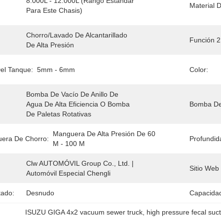
8.000L - 12.000L (rango Estándar 
Material 
Para Este Chasis)
Chorro/lavado De Alcantarillado 
Función 2
De Alta Presión
el Tanque:
5mm - 6mm
Color:
Bomba De Vacío De Anillo De 
Agua De Alta Eficiencia O Bomba 
Bomba De
De Paletas Rotativas
Manguera De Alta Presión De 60 
uera De Chorro:
Profundid
M - 100 M
Clw AUTOMÓVIL Group Co., Ltd. | 
Sitio Web 
Automóvil Especial Chengli
tado:
Desnudo
Capacidad
ISUZU GIGA 4x2 vacuum sewer truck
, 
high pressure fecal suct