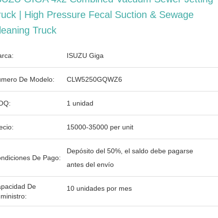
ruck | High Pressure Fecal Suction & Sewage
leaning Truck
rca:
ISUZU Giga
mero De Modelo:
CLW5250GQWZ6
OQ:
1 unidad
ecio:
15000-35000 per unit
Depósito del 50%, el saldo debe pagarse
ndiciones De Pago:
antes del envío
pacidad De
10 unidades por mes
ministro: