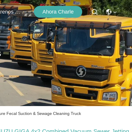
Ahora Charle
Éntrenos En Contacto Con
s
re Fecal Suction & Sewage Cleaning Truck
SUZU GIGA 4x2 Combined Vacuum Sewer Jetting