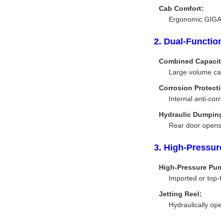
Cab Comfort:
Ergonomic GIGA c
2. Dual-Functi
Combined Capacit
Large volume car
Corrosion Protect
Internal anti-cor
Hydraulic Dumpin
Rear door opens 
3. High-Pressur
High-Pressure Pu
Imported or top-
Jetting Reel:
Hydraulically op