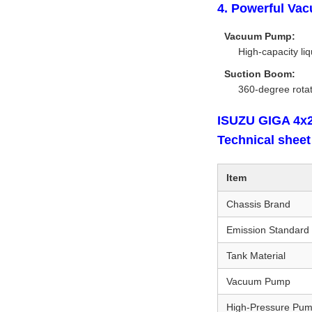
4. Powerful Va
Vacuum Pump:
High-capacity li
Suction Boom:
360-degree rotat
ISUZU GIGA 4x2
Technical sheet
Item
Chassis Brand
Emission Standard
Tank Material
Vacuum Pump
High-Pressure Pu