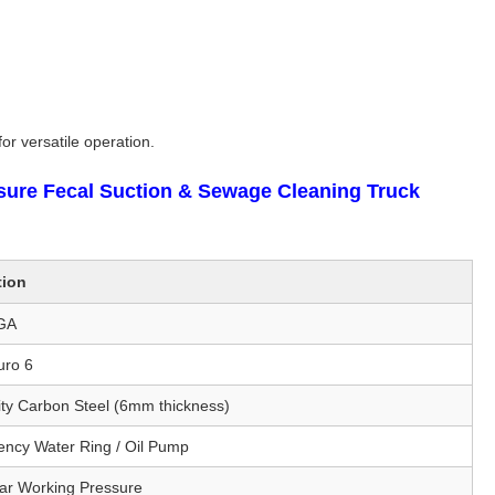
r versatile operation.
ure Fecal Suction & Sewage Cleaning Truck
tion
GA
uro 6
ity Carbon Steel (6mm thickness)
iency Water Ring / Oil Pump
ar Working Pressure