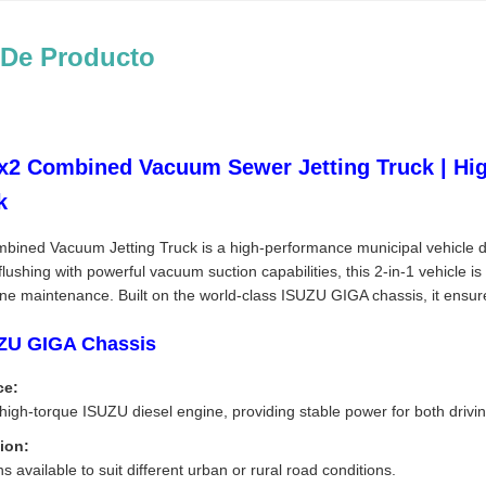
 De Producto
2 Combined Vacuum Sewer Jetting Truck | Hig
k
ned Vacuum Jetting Truck is a high-performance municipal vehicle des
ushing with powerful vacuum suction capabilities, this 2-in-1 vehicle is t
ne maintenance. Built on the world-class ISUZU GIGA chassis, it ensures
ZU GIGA Chassis
ce:
high-torque ISUZU diesel engine, providing stable power for both driv
ion:
s available to suit different urban or rural road conditions.