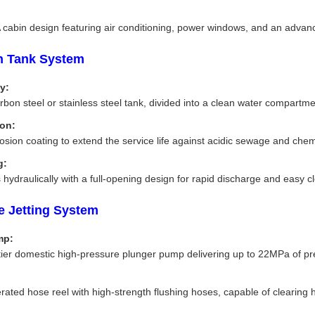
abin design featuring air conditioning, power windows, and an advance
on Tank System
y:
bon steel or stainless steel tank, divided into a clean water compartme
ion:
rosion coating to extend the service life against acidic sewage and che
g:
hydraulically with a full-opening design for rapid discharge and easy c
e Jetting System
mp:
tier domestic high-pressure plunger pump delivering up to 22MPa of pr
erated hose reel with high-strength flushing hoses, capable of clearin