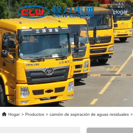
Hogar
Hogar
>
Productos
>
camión de aspiración de aguas residuales
>