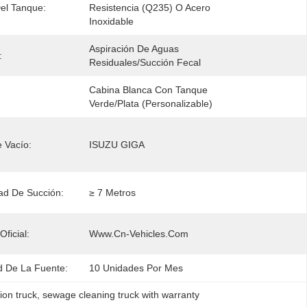
Del Tanque:
Resistencia (Q235) O Acero 
Inoxidable
Aspiración De Aguas 
:
Residuales/succión Fecal
Cabina Blanca Con Tanque 
Verde/Plata (Personalizable)
 Vacío:
ISUZU GIGA
ad De Succión:
≥ 7 Metros
Oficial:
Www.cn-Vehicles.com
 De La Fuente:
10 Unidades Por Mes
ion truck
, 
sewage cleaning truck with warranty