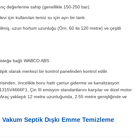
nç değerlerine sahip (genellikle 150-250 bar).
 için kullanılan temiz su için ayrı bir tank.
ilmiş, uzun hortum uzunluğu (Örn. 60 ila 120 metre) ve çeşitli
i, isteğe bağlı WABCO ABS.
ik olarak merkezi bir kontrol panelinden kontrol edilir.
nden, öncelikle boru hattı çamur giderme ve kanalizasyon
315V4666F1, Çin III emisyon standartlarını karşılar ve dizel motor
Araç yaklaşık 12 metre uzunluğunda, 2.55 metre genişliğinde ve
me Vakum Septik Dışkı Emme Temizleme