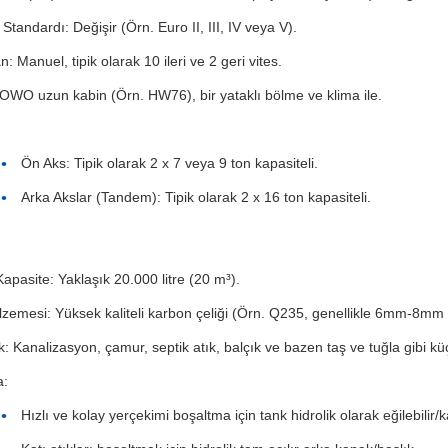
tandardı: Değişir (Örn. Euro II, III, IV veya V).
 Manuel, tipik olarak 10 ileri ve 2 geri vites.
OWO uzun kabin (Örn. HW76), bir yataklı bölme ve klima ile.
Ön Aks: Tipik olarak 2 x 7 veya 9 ton kapasiteli.
Arka Akslar (Tandem): Tipik olarak 2 x 16 ton kapasiteli.
apasite: Yaklaşık 20.000 litre (20 m³).
zemesi: Yüksek kaliteli karbon çeliği (Örn. Q235, genellikle 6mm-8mm k
ik: Kanalizasyon, çamur, septik atık, balçık ve bazen taş ve tuğla gibi kü
a:
Hızlı ve kolay yerçekimi boşaltma için tank hidrolik olarak eğilebilir/ka