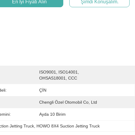
En İyi Fiyatı Alın
Şimdi Konuşalım.
ISO9001, ISO14001, 
OHSAS18001, CCC
eli:
ÇİN
Chengli Özel Otomobil Co, Ltd
emini:
Ayda 10 Birim
ction Jetting Truck
, 
HOWO 8X4 Suction Jetting Truck