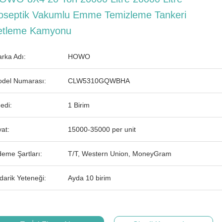
oseptik Vakumlu Emme Temizleme Tankeri
etleme Kamyonu
rka Adı:
HOWO
del Numarası:
CLW5310GQWBHA
edi:
1 Birim
yat:
15000-35000 per unit
eme Şartları:
T/T, Western Union, MoneyGram
darik Yeteneği:
Ayda 10 birim