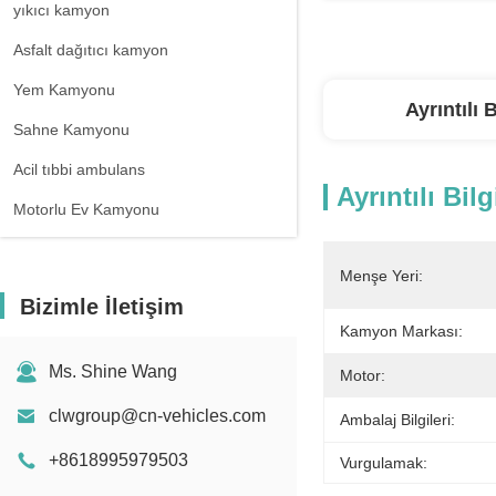
yıkıcı kamyon
Asfalt dağıtıcı kamyon
Yem Kamyonu
Ayrıntılı B
Sahne Kamyonu
Acil tıbbi ambulans
Ayrıntılı Bilg
Motorlu Ev Kamyonu
Menşe Yeri:
Bizimle İletişim
Kamyon Markası:
Ms. Shine Wang
Motor:
clwgroup@cn-vehicles.com
Ambalaj Bilgileri:
+8618995979503
Vurgulamak: