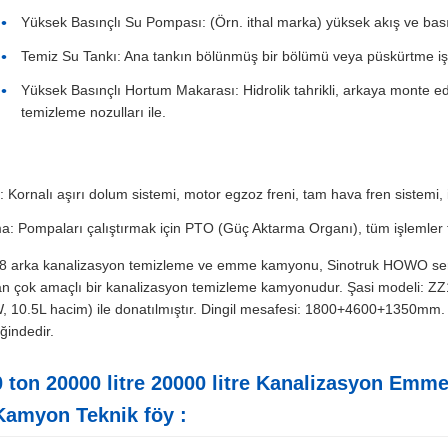
Yüksek Basınçlı Su Pompası: (Örn. ithal marka) yüksek akış ve bası
Temiz Su Tankı: Ana tankın bölünmüş bir bölümü veya püskürtme işlevi
Yüksek Basınçlı Hortum Makarası: Hidrolik tahrikli, arkaya monte ed
temizleme nozulları ile.
: Kornalı aşırı dolum sistemi, motor egzoz freni, tam hava fren sistem
ma: Pompaları çalıştırmak için PTO (Güç Aktarma Organı), tüm işlemler tip
arka kanalizasyon temizleme ve emme kamyonu, Sinotruk HOWO serisi
lan çok amaçlı bir kanalizasyon temizleme kamyonudur. Şasi modeli: ZZ1
 10.5L hacim) ile donatılmıştır. Dingil mesafesi: 1800+4600+1350mm. 
ğindedir.
ton 20000 litre 20000 litre Kanalizasyon Em
 Kamyon Teknik föy :