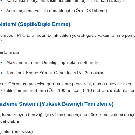
Katı atıkları boşaltmak için hidrolik tam açılır arka kapak/başlık.
Arka boşaltma valfi ile donatılmıştır (Örn. DN150mm).
stemi (Septik/Dışkı Emme)
mpası: PTO tarafından tahrik edilen yüksek güçlü vakum emme pompası
i).
rformansı:
Maksimum Emme Derinliği: Tipik olarak ≥8 metre.
Tam Tank Emme Süresi: Genellikle ≤15 - 20 dakika.
lar: Görme camı/seviye görüntüleme penceresi, taşma önleyici sistem (ala
k kaliteli emme hortumu (Örn. 100mm çap, 8-10 metre uzunluk) ile dona
zleme Sistemi (Yüksek Basınçlı Temizleme)
i, kanalizasyon temizliği için yüksek basınçlı su püskürtme sistemi de iç
l olabilir.
enler (birleşikse):