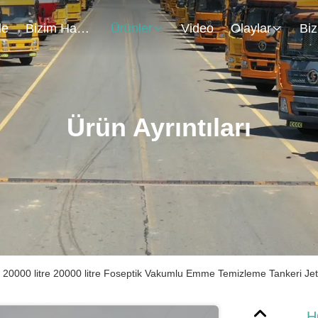
de
Bizim Hakkımızda
Ürünler
Video
Olaylar
Ürün Ayrıntıları
20000 litre 20000 litre Foseptik Vakumlu Emme Temizleme Tankeri J
H