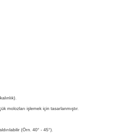
alınlık).
çük molozları işlemek için tasarlanmıştır.
ldırılabilir (Örn. 40° - 45°).