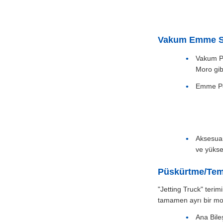
Vakum Emme Si
Vakum Po
Moro gib
Emme Pe
Aksesuar
ve yükse
Püskürtme/Temi
"Jetting Truck" terim
tamamen ayrı bir mode
Ana Bileş