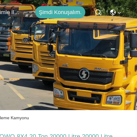
Şimdi Konuşalım.
Bizimle İletişim
etleme Kamyonu
OWO 8X4 20 Ton 20000 Litre 20000 Litre