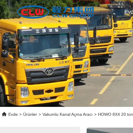
Ev
Evde
>
Ürünler
>
Vakumlu Kanal Açma Aracı
>
HOWO 8X4 20 ton 