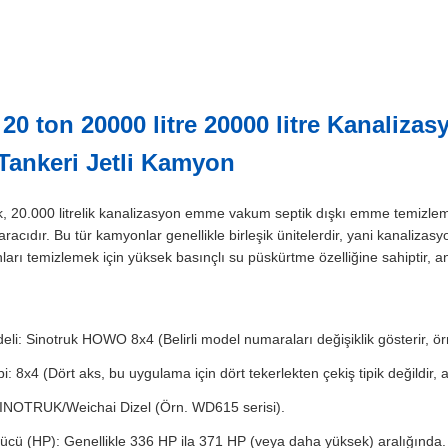
0 ton 20000 litre 20000 litre Kanaliz
Tankeri Jetli Kamyon
 20.000 litrelik kanalizasyon emme vakum septik dışkı emme temizleme
n aracıdır. Bu tür kamyonlar genellikle birleşik ünitelerdir, yani kanali
arı temizlemek için yüksek basınçlı su püskürtme özelliğine sahiptir, ancak
eli: Sinotruk HOWO 8x4 (Belirli model numaraları değişiklik gösterir, 
i: 8x4 (Dört aks, bu uygulama için dört tekerlekten çekiş tipik değildir, 
INOTRUK/Weichai Dizel (Örn. WD615 serisi).
ücü (HP): Genellikle 336 HP ila 371 HP (veya daha yüksek) aralığında.