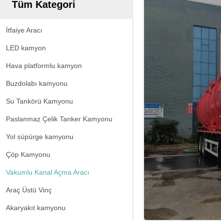
Tüm Kategori
İtfaiye Aracı
LED kamyon
Hava platformlu kamyon
Buzdolabı kamyonu
Su Tankörü Kamyonu
Paslanmaz Çelik Tanker Kamyonu
Yol süpürge kamyonu
Çöp Kamyonu
Vakumlu Kanal Açma Aracı
Araç Üstü Vinç
Akaryakıt kamyonu