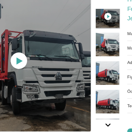
F
J
Ma
Mo
Ad
Fi
Öd
Te