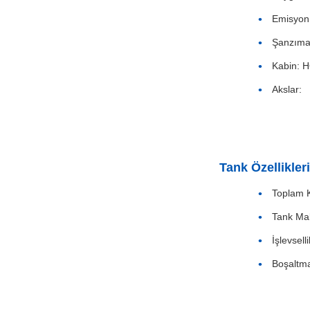
Emisyon S
Şanzıman:
Kabin: H
Akslar:
Tank Özellikleri
Toplam K
Tank Mal
İşlevsell
Boşaltm