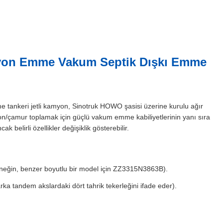
asyon Emme Vakum Septik Dışkı Emme
 tankeri jetli kamyon, Sinotruk HOWO şasisi üzerine kurulu ağır
zasyon/çamur toplamak için güçlü vakum emme kabiliyetlerinin yanı sıra
 belirli özellikler değişiklik gösterebilir.
örneğin, benzer boyutlu bir model için ZZ3315N3863B).
arka tandem akslardaki dört tahrik tekerleğini ifade eder).