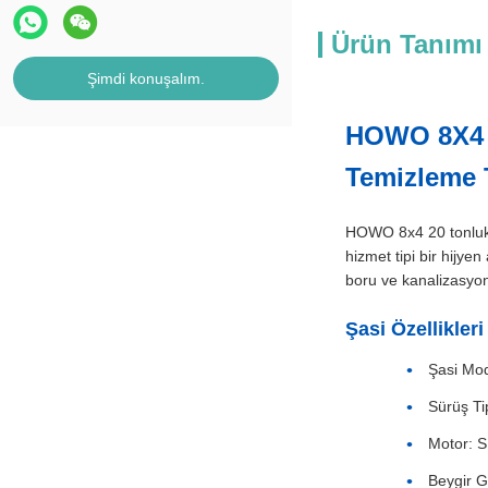
Ürün Tanımı
Şimdi konuşalım.
HOWO 8X4 2
Temizleme 
HOWO 8x4 20 tonluk,
hizmet tipi bir hijye
boru ve kanalizasyonl
Şasi Özellikleri
Şasi Mod
Sürüş Tip
Motor: S
Beygir G