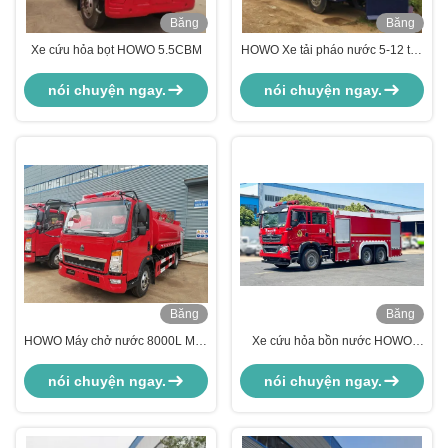
Băng
Băng
Hình
Hình
Xe cứu hỏa bọt HOWO 5.5CBM
HOWO Xe tải pháo nước 5-12 tấn
chất lượng cao chống bạo loạn
nói chuyện ngay.
nói chuyện ngay.
Băng
Băng
Hình
Hình
HOWO Máy chở nước 8000L Máy
Xe cứu hỏa bồn nước HOWO
cứu hỏa
Sino, xe chữa cháy, xe cứu hỏa
phun nước
nói chuyện ngay.
nói chuyện ngay.