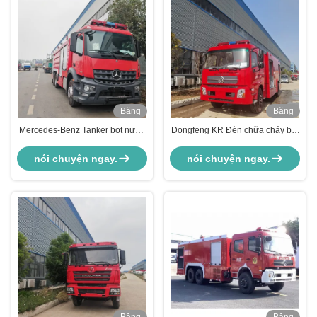
Băng
Băng
Hình
Hình
Mercedes-Benz Tanker bọt nước
Dongfeng KR Đèn chữa cháy bọt
Động cơ chữa cháy Xe tải
bột khô xe cứu hỏa
nói chuyện ngay.
nói chuyện ngay.