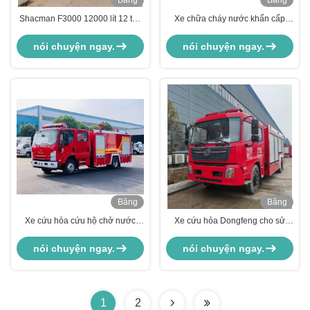
Băng
Băng
Hình
Hình
Shacman F3000 12000 lít 12 tấn
Xe chữa cháy nước khẩn cấp
xe cứu hỏa Xe cứu hỏa nước bọt
Dongfeng 12000 lít
nói chuyện ngay.
nói chuyện ngay.
Băng
Băng
Hình
Hình
Xe cứu hỏa cứu hộ chở nước
Xe cứu hỏa Dongfeng cho sử
ISUZU 700p 6 bánh 190HP
dụng đô thị và công nghiệp
Campuchia
nói chuyện ngay.
nói chuyện ngay.
1
2