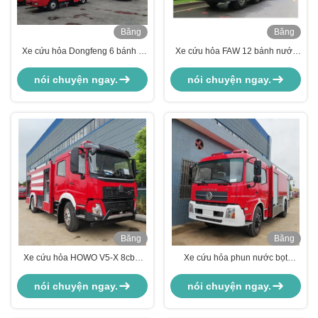
Băng
Băng
Hình
Hình
Xe cứu hỏa Dongfeng 6 bánh 1
Xe cứu hỏa FAW 12 bánh nước
tấn, xe chữa cháy bồn nước
bọt khô bột hạng nặng
nói chuyện ngay.
nói chuyện ngay.
Băng
Băng
Hình
Hình
Xe cứu hỏa HOWO V5-X 8cbm
Xe cứu hỏa phun nước bọt
Bơm bọt và xe xi téc
Dongfeng
nói chuyện ngay.
nói chuyện ngay.