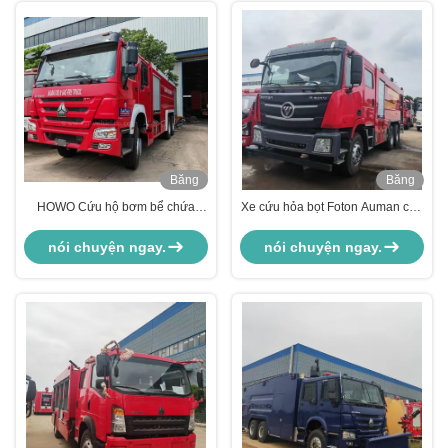
Băng
Băng
Hình
Hình
HOWO Cứu hộ bơm bể chứa
Xe cứu hỏa bọt Foton Auman cho
nước xe chở dầu máy chữa cháy
Sở Cứu hỏa
xe chiến đấu động cơ xe cứu hỏa
nói chuyện ngay.
nói chuyện ngay.