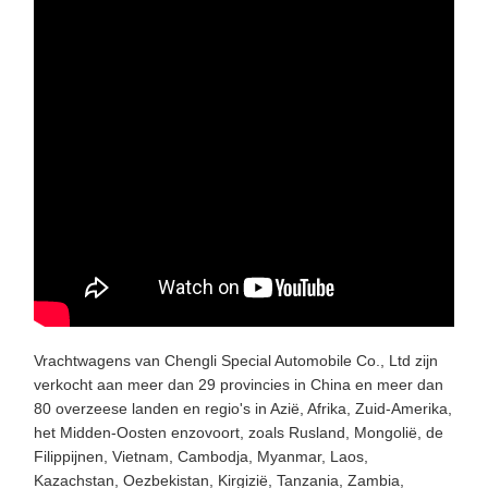
Vrachtwagens van Chengli Special Automobile Co., Ltd zijn
verkocht aan meer dan 29 provincies in China en meer dan
80 overzeese landen en regio's in Azië, Afrika, Zuid-Amerika,
het Midden-Oosten enzovoort, zoals Rusland, Mongolië, de
Filippijnen, Vietnam, Cambodja, Myanmar, Laos,
Kazachstan, Oezbekistan, Kirgizië, Tanzania, Zambia,