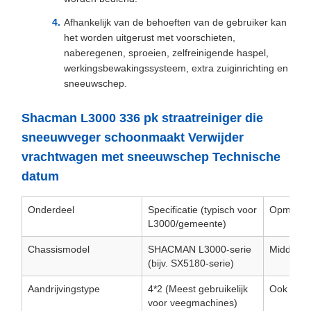
Afhankelijk van de behoeften van de gebruiker kan
het worden uitgerust met voorschieten,
naberegenen, sproeien, zelfreinigende haspel,
werkingsbewakingssysteem, extra zuiginrichting en
sneeuwschep.
Shacman L3000 336 pk straatreiniger die
sneeuwveger schoonmaakt Verwijder
vrachtwagen met sneeuwschep Technische
datum
Onderdeel
Specificatie (typisch voor
Opmerki
L3000/gemeente)
Chassismodel
SHACMAN L3000-serie
Middelzw
(bijv. SX5180-serie)
Aandrijvingstype
4*2 (Meest gebruikelijk
Ook verkr
voor veegmachines)