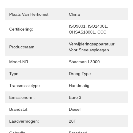
Plaats Van Herkomst:
China
ISO9001, ISO14001, 
Certificering:
OHSAS18001, CCC
Verwijderingsapparatuur 
Productnaam:
Voor Sneeuwploegen
Model-NR.:
Shacman L3000
Type:
Droog Type
Transmissietype:
Handmatig
Emissienorm:
Euro 3
Brandstof:
Diesel
Laadvermogen:
20T