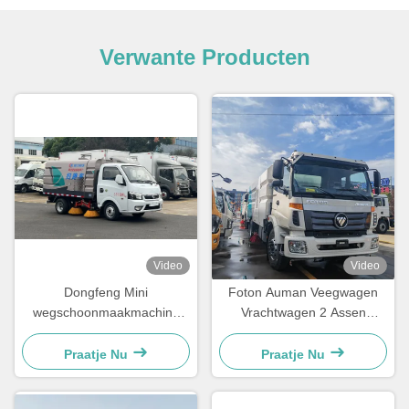
Verwante Producten
Video
Video
Dongfeng Mini
Foton Auman Veegwagen
wegschoonmaakmachine
Vrachtwagen 2 Assen
stofzuigende
Vacuüm Straatveegwagen
waterbespuitende
Praatje Nu
Praatje Nu
vrachtwagen