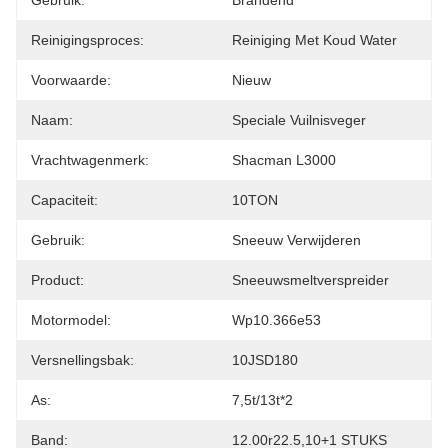
Gebruik:
Brandend
Reinigingsproces:
Reiniging Met Koud Water
Voorwaarde:
Nieuw
Naam:
Speciale Vuilnisveger
Vrachtwagenmerk:
Shacman L3000
Capaciteit:
10TON
Gebruik:
Sneeuw Verwijderen
Product:
Sneeuwsmeltverspreider
Motormodel:
Wp10.366e53
Versnellingsbak:
10JSD180
As:
7,5t/13t*2
Band:
12.00r22.5,10+1 STUKS