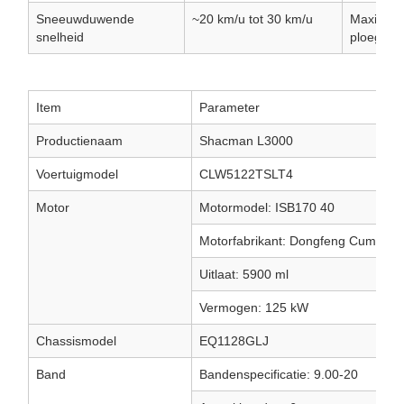
Sneeuwduwende
~20 km/u tot 30 km/u
Maximaal
snelheid
ploegen.
Item
Parameter
Productienaam
Shacman L3000
Voertuigmodel
CLW5122TSLT4
Motor
Motormodel: ISB170 40
Motorfabrikant: Dongfeng Cummins
Uitlaat: 5900 ml
Vermogen: 125 kW
Chassismodel
EQ1128GLJ
Band
Bandenspecificatie: 9.00-20