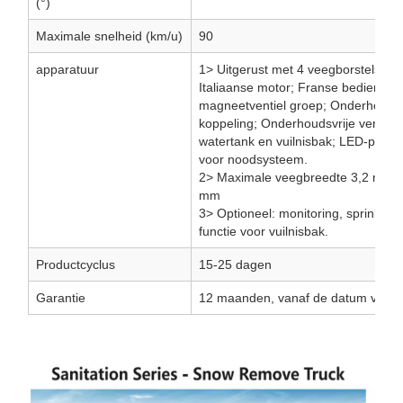
(°)
Maximale snelheid (km/u)
90
apparatuur
1> Uitgerust met 4 veegborstels, J
Italiaanse motor; Franse bedienings
magneetventiel groep; Onderhoudsv
koppeling; Onderhoudsvrije ventilato
watertank en vuilnisbak; LED-pijll
voor noodsysteem.
2> Maximale veegbreedte 3,2 m, i
mm
3> Optioneel: monitoring, sprinklerf
functie voor vuilnisbak.
Productcyclus
15-25 dagen
Garantie
12 maanden, vanaf de datum van le