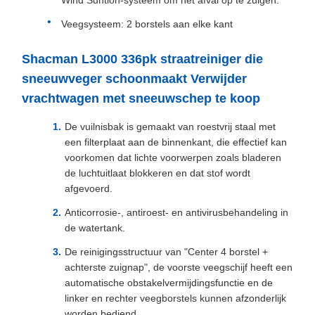
Wind Suntion-systeem om het afval op te zuigen.
Veegsysteem: 2 borstels aan elke kant
Shacman L3000 336pk straatreiniger die
sneeuwveger schoonmaakt Verwijder
vrachtwagen met sneeuwschep te koop
De vuilnisbak is gemaakt van roestvrij staal met
een filterplaat aan de binnenkant, die effectief kan
voorkomen dat lichte voorwerpen zoals bladeren
de luchtuitlaat blokkeren en dat stof wordt
afgevoerd.
Anticorrosie-, antiroest- en antivirusbehandeling in
de watertank.
De reinigingsstructuur van "Center 4 borstel +
achterste zuignap", de voorste veegschijf heeft een
automatische obstakelvermijdingsfunctie en de
linker en rechter veegborstels kunnen afzonderlijk
worden bediend.