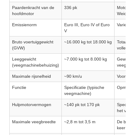
Paardenkracht van de
336 pk
Motor me
hoofdmotor
Weichai 
Emissienorm
Euro III, Euro IV of Euro
Varieert
V
Bruto voertuiggewicht
~16.000 kg tot 18.000 kg
Totaal to
(GVW)
volledige
Leeggewicht
~7.000 kg tot 8.000 kg
Gewicht 
(veegmachinebehuizing)
veegwage
Maximale rijsnelheid
~90 km/u
Voor rei
Functie
Specificatie (typische
Opmerki
veegmachine)
Hulpmotorvermogen
~140 pk tot 170 pk
Speciale 
het vacu
Maximale veegbreedte
~2,8 m tot 3,5 m
De breedt
keer gere