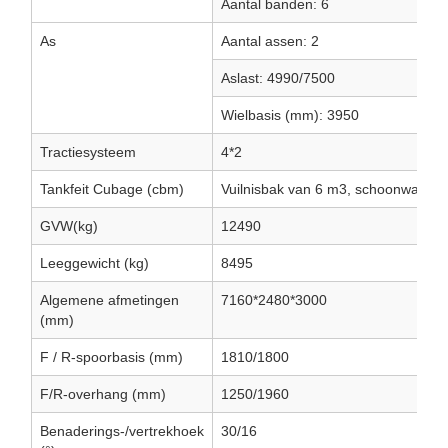
Aantal banden: 6
As
Aantal assen: 2
Aslast: 4990/7500
Wielbasis (mm): 3950
Tractiesysteem
4*2
Tankfeit Cubage (cbm)
Vuilnisbak van 6 m3, schoonwatert
GVW(kg)
12490
Leeggewicht (kg)
8495
Algemene afmetingen
7160*2480*3000
(mm)
F / R-spoorbasis (mm)
1810/1800
F/R-overhang (mm)
1250/1960
Benaderings-/vertrekhoek
30/16