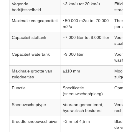
Vegende
~3 km/u tot 20 km/u
Efficiënt
bedrijfssnelheid
straatrei
Maximale veegcapaciteit
~50.000 m2/u tot 70.000
Theoretis
m2/u
per uur.
Capaciteit stoftank
~7.000 liter tot 8.000 liter
Voor verz
staal).
Capaciteit watertank
~9.000 liter
Voor sto
wasfuncti
Maximale grootte van
≥110 mm
Mogelijkh
zuigdeeltjes
zuigen (b
Functie
Specificatie
Opmerki
(sneeuwschep/ploeg)
Sneeuwscheptype
Vooraan gemonteerd,
Verschilt 
hydraulisch bestuurd
recht bla
Breedte sneeuwschuiver
~3 m tot 4,5 m
Bladbreed
de vrach