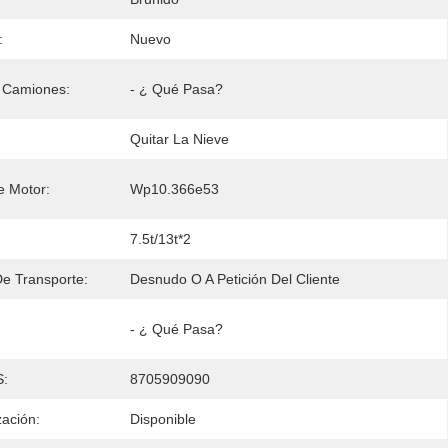
:
Nuevo
 Camiones:
- ¿ Qué Pasa?
Quitar La Nieve
e Motor:
Wp10.366e53
7.5t/13t*2
e Transporte:
Desnudo O A Petición Del Cliente
- ¿ Qué Pasa?
S:
8705909090
zación:
Disponible