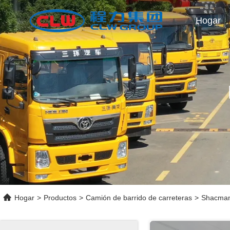
Hogar
Hogar
>
Productos
>
Camión de barrido de carreteras
>
Shacman