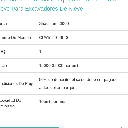
ieve Para Excavadores De Nieve
rca:
Shacman L3000
mero De Modelo:
CLW5180TSLD6
OQ:
1
ecio:
15000-35000 per unit
50% de depósito, el saldo debe ser pagado
ndiciones De Pago:
antes del embarque.
pacidad De
10unit por mes
ministro: