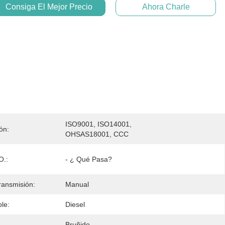
Consiga El Mejor Precio
Ahora Charle
ISO9001, ISO14001, 
ión:
OHSAS18001, CCC
O.:
- ¿ Qué Pasa?
ransmisión:
Manual
le:
Diesel
Bruñido