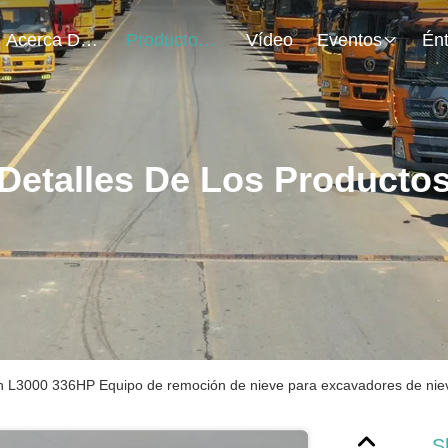
Acerca De Nosotros
Productos
Vídeo
Eventos
Detalles De Los Producto
 L3000 336HP Equipo de remoción de nieve para excavadores de nie
S