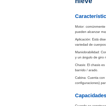
nieve
Característi
Motor: comúnmente u
pueden alcanzar may
Aplicación: Está dis
variedad de cuerpos
Maniobrabilidad: Co
y un ángulo de giro
Chasis: El chasis e
barrido / arado.
Cabina: Cuenta con l
configuraciones) par
Capacidades
Cuando se construye