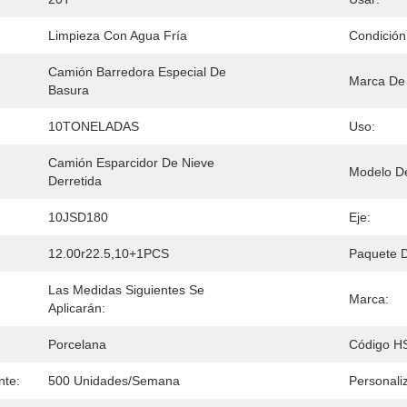
Limpieza Con Agua Fría
Condición
Camión Barredora Especial De 
Marca De
Basura
10TONELADAS
Uso:
Camión Esparcidor De Nieve 
Modelo D
Derretida
10JSD180
Eje:
12.00r22.5,10+1PCS
Paquete D
Las Medidas Siguientes Se 
Marca:
Aplicarán:
Porcelana
Código H
nte:
500 Unidades/semana
Personali