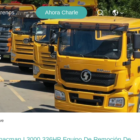
Ahora Charle
Éntrenos En Contacto Con
s
ve
hacman L3000 336HP Equipo De Remoción De