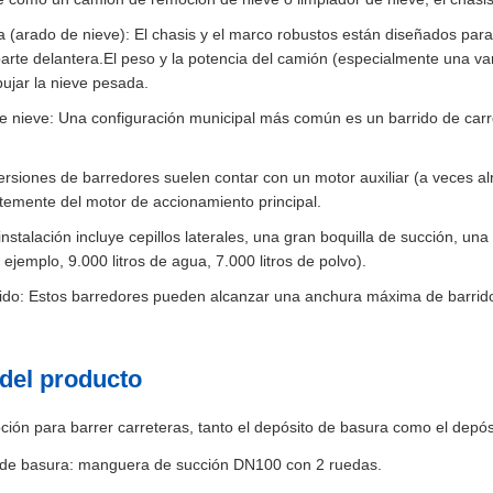
a (arado de nieve): El chasis y el marco robustos están diseñados par
arte delantera.El peso y la potencia del camión (especialmente una var
ujar la nieve pesada.
e nieve: Una configuración municipal más común es un barrido de carr
versiones de barredores suelen contar con un motor auxiliar (a veces 
temente del motor de accionamiento principal.
stalación incluye cepillos laterales, una gran boquilla de succión, un
ejemplo, 9.000 litros de agua, 7.000 litros de polvo).
ido: Estos barredores pueden alcanzar una anchura máxima de barrido
del producto
ción para barrer carreteras, tanto el depósito de basura como el depó
 de basura: manguera de succión DN100 con 2 ruedas.