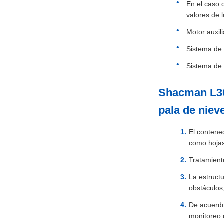
En el caso d
valores de 
Motor auxil
Sistema de 
Sistema de 
Shacman L30
pala de niev
El contened
como hojas
Tratamiento
La estructu
obstáculos,
De acuerdo
monitoreo d