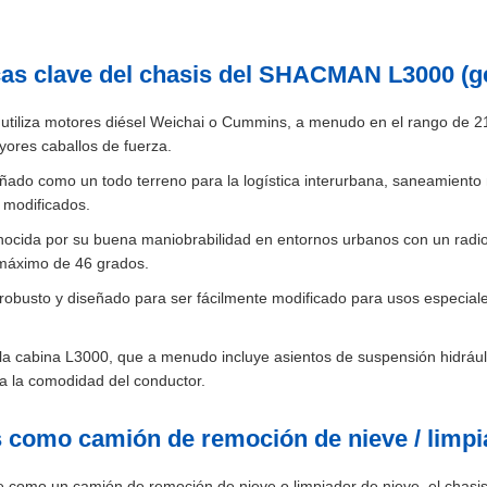
cas clave del chasis del SHACMAN L3000 (g
tiliza motores diésel Weichai o Cummins, a menudo en el rango de 21
ores caballos de fuerza.
eñado como un todo terreno para la logística interurbana, saneamiento
 modificados.
nocida por su buena maniobrabilidad en entornos urbanos con un radio
 máximo de 46 grados.
s robusto y diseñado para ser fácilmente modificado para usos especi
a cabina L3000, que a menudo incluye asientos de suspensión hidráulic
a la comodidad del conductor.
 como camión de remoción de nieve / limpi
 como un camión de remoción de nieve o limpiador de nieve, el chasis