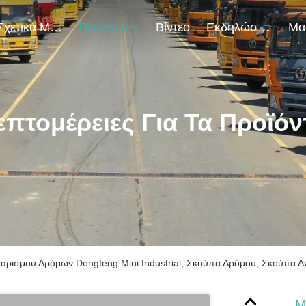
Σχετικά Με Εμάς
Προϊόντα
Βίντεο
Εκδηλώσεις
επτομέρειες Για Τα Προϊόν
ρισμού Δρόμων Dongfeng Mini Industrial, Σκούπα Δρόμου, Σκούπα 
Μ