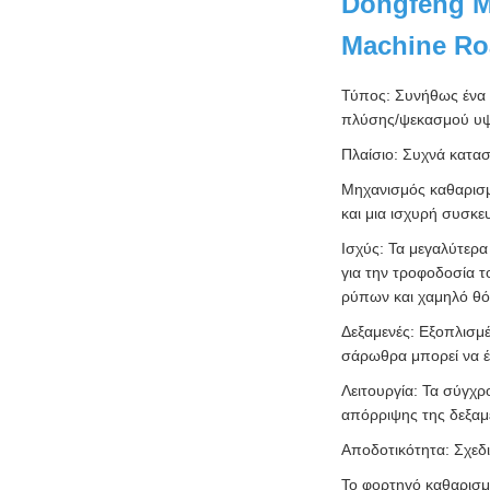
Dongfeng M
Machine Ro
Τύπος: Συνήθως ένα 
πλύσης/ψεκασμού υψη
Πλαίσιο: Συχνά κατασ
Μηχανισμός καθαρισμ
και μια ισχυρή συσκ
Ισχύς: Τα μεγαλύτερα
για την τροφοδοσία τ
ρύπων και χαμηλό θ
Δεξαμενές: Εξοπλισμέ
σάρωθρα μπορεί να έ
Λειτουργία: Τα σύγχ
απόρριψης της δεξαμε
Αποδοτικότητα: Σχεδ
Το φορτηγό καθαρισμ