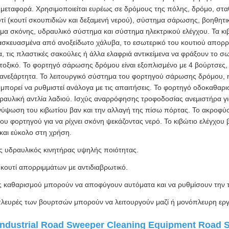
 μεταφορά. Χρησιμοποιείται ευρέως σε δρόμους της πόλης, δρόμο, στα
υτί (κουτί σκουπιδιών και δεξαμενή νερού), σύστημα σάρωσης, βοηθητ
α σκόνης, υδραυλικό σύστημα και σύστημα ηλεκτρικού ελέγχου. Τα κι
ατασκευασμένα από ανοξείδωτο χάλυβα, το εσωτερικό του κουτιού απορ
 τις πλαστικές σακούλες ή άλλα ελαφριά αντικείμενα να φράξουν το σωλ
ιτοξικό. Το φορτηγό σάρωσης δρόμου είναι εξοπλισμένο με 4 βούρτσες,
ανεξάρτητα. Το λειτουργικό σύστημα του φορτηγού σάρωσης δρόμου
μπορεί να ρυθμιστεί ανάλογα με τις απαιτήσεις. Το φορτηγό οδοκαθαρι
δραυλική αντλία λαδιού. Ισχύς αναρρόφησης τροφοδοσίας ανεμιστήρα γ
ύψωση του κιβωτίου βαν και την αλλαγή της πίσω πόρτας. Το ακροφύσι
ου φορτηγού για να ρίχνει σκόνη ψεκάζοντας νερό. Το κιβώτιο ελέγχου β
 και εύκολο στη χρήση.
ς υδραυλικός κινητήρας υψηλής ποιότητας.
κουτί απορριμμάτων με αντιδιαβρωτικό.
ς καθαρισμού μπορούν να αποφύγουν αυτόματα και να ρυθμίσουν την 
 πλευρές των βουρτσών μπορούν να λειτουργούν μαζί ή μονόπλευρη εργ
Industrial Road Sweeper Cleaning Equipment Road