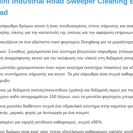
ini Industrial Road Sweeper Cleanin
ad
σάρωθρο δρόμου κενού ή ένας συνδυασμένος τύπος σάρωσης και αναρ
λής πίεσης για την καταστολή της σκόνης και την αφαίρεση επίμονων 
κευάζεται σε ένα αξιόπιστο σασί φορτηγών Dongfeng για τα μεγαλύτερ
ού: Συνήθως χρησιμοποιεί ένα σύστημα βουρτσών σάρωθρας (πλευρικέ
ευή αναρρόφησης κενού για την ανύψωση του υλικού στη δεξαμενή απο
 μοντέλα χρησιμοποιούν έναν κύριο κινητήρα (κινητήρα πλαισίου) για
ου συστήματος σάρωσης και κενού. Τα μίνι σάρωθρα είναι συχνά καθαρ
όρυβο.
νες με δεξαμενή σκόνης/σκουπιδιών (χοάνη) και δεξαμενή νερού για την 
χουν κάδο απορριμμάτων 150 λίτρων, ενώ τα μοντέλα φορτηγών μπορεί
ρονα μοντέλα διαθέτουν συχνά ένα υδραυλικό σύστημα στην καμπίνα γι
νής, μερικές φορές με λειτουργία με ένα κουμπί.
ιασμένο για υψηλή απόδοση καθαρισμού, συχνά ≥95%.
ού δρόμου είναι ένας νέος τύπος εξοπλισμού καθαρισμού υψηλής απ