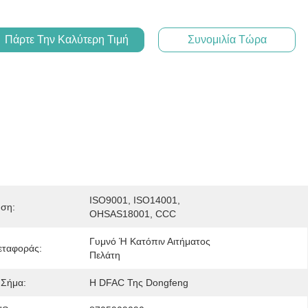
Πάρτε Την Καλύτερη Τιμή
Συνομιλία Τώρα
ISO9001, ISO14001, 
ηση:
OHSAS18001, CCC
Γυμνό Ή Κατόπιν Αιτήματος 
εταφοράς:
Πελάτη
 Σήμα:
Η DFAC Της Dongfeng