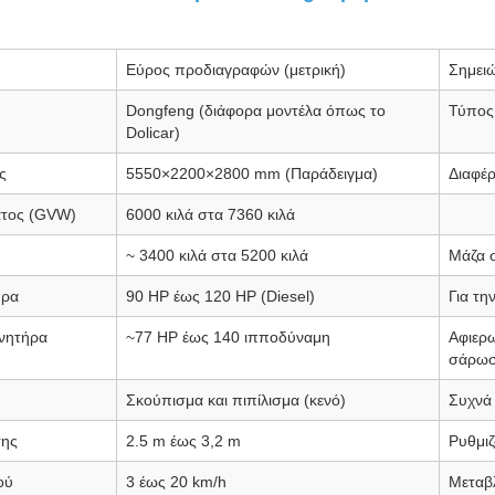
Εύρος προδιαγραφών (μετρική)
Σημειώ
Dongfeng (διάφορα μοντέλα όπως το
Τύπος
Dolicar)
ς
5550×2200×2800
mm (Παράδειγμα)
Διαφέρ
ατος (GVW)
6000
κιλά στα 7360
κιλά
~ 3400
κιλά στα 5200
κιλά
Μάζα σ
ήρα
90
HP έως 120
HP (Diesel)
Για τη
ινητήρα
~77
HP έως 140
ιπποδύναμη
Αφιερω
σάρω
Σκούπισμα και πιπίλισμα (κενό)
Συχνά
σης
2.5
m έως 3,2
m
Ρυθμι
ού
3 έως 20
km/h
Μεταβλ