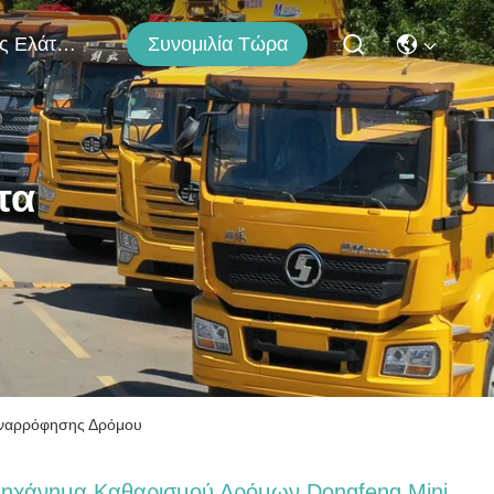
Συνομιλία Τώρα
Μας Ελάτε Σε Επαφή Με
τα
Αναρρόφησης Δρόμου
ηχάνημα Καθαρισμού Δρόμων Dongfeng Mini