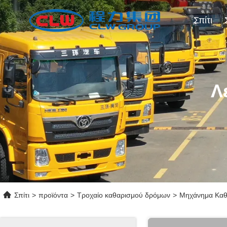
Σπίτι
Λ
Σπίτι
>
προϊόντα
>
Τροχαίο καθαρισμού δρόμων
>
Μηχάνημα Καθα