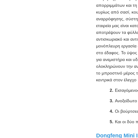
απορριμμάτων και τη
κυρίως από σασί, κο
αναρρόφησης, σύστημ
εταιρεία μας είναι κ
αποτρέψουν τα φύλλα,
αντισκωριακό και αντ
μονόπλευρη εργασία 
στο έδαφος. Το ύψος 
για ανεμιστήρα και υ
ολοκληρώνουν την αν
το μπροστινό μέρος τ
κεντρικά στον έλεγχο
Εισαγόμενο
Ανοξείδωτο 
Οι βούρτσε
Και οι δύο
Dongfeng Mini 