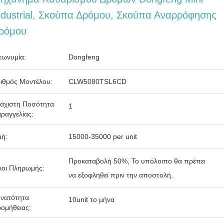
ndustrial, Σκούπα Δρόμου, Σκούπα Αναρρόφησης
ρόμου
ωνυμία:
Dongfeng
ιθμός Μοντέλου:
CLW5080TSL6CD
άχιστη Ποσότητα
1
ραγγελίας:
μή:
15000-35000 per unit
Προκαταβολή 50%, Το υπόλοιπο θα πρέπει
οι Πληρωμής:
να εξοφληθεί πριν την αποστολή.
νατότητα
10unit το μήνα
ομήθειας: