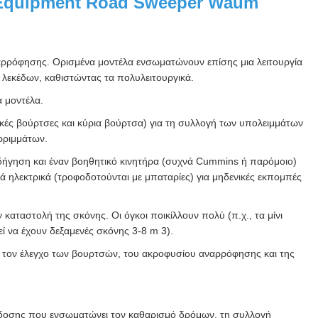
g Equipment Road Sweeper Waum
ρόφησης. Ορισμένα μοντέλα ενσωματώνουν επίσης μια λειτουργία
λεκέδων, καθιστώντας τα πολυλειτουργικά.
α μοντέλα.
ς βούρτσες και κύρια βούρτσα) για τη συλλογή των υπολειμμάτων
ρριμμάτων.
 οδήγηση και έναν βοηθητικό κινητήρα (συχνά Cummins ή παρόμοιο)
ά ηλεκτρικά (τροφοδοτούνται με μπαταρίες) για μηδενικές εκπομπές
καταστολή της σκόνης. Οι όγκοι ποικίλλουν πολύ (π.χ., τα μίνι
 να έχουν δεξαμενές σκόνης 3-8 m 3).
α τον έλεγχο των βουρτσών, του ακροφυσίου αναρρόφησης και της
όδοσης που ενσωματώνει τον καθαρισμό δρόμων, τη συλλογή