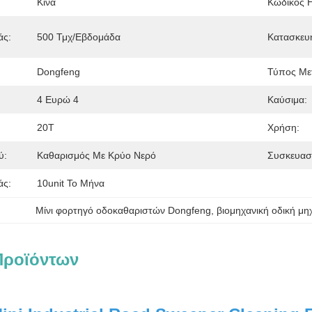
Κίνα
Κωδικός 
άς:
500 Τμχ/εβδομάδα
Κατασκευ
Dongfeng
Τύπος Με
4 Ευρώ 4
Καύσιμα:
20Τ
Χρήση:
ύ:
Καθαρισμός Με Κρύο Νερό
Συσκευασί
άς:
10unit Το Μήνα
Μίνι φορτηγό οδοκαθαριστών Dongfeng
, 
βιομηχανική οδική μη
Προϊόντων