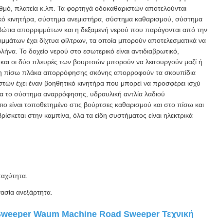
θμό, πλατεία κ.λπ. Τα φορτηγά οδοκαθαριστών αποτελούνται
ικό κινητήρα, σύστημα ανεμιστήρα, σύστημα καθαρισμού, σύστημα
βώτια απορριμμάτων και η δεξαμενή νερού που παράγονται από την
ριμμάτων έχει δίχτυα φίλτρων, τα οποία μπορούν αποτελεσματικά να
ήνα. Το δοχείο νερού στο εσωτερικό είναι αντιδιαβρωτικό,
 και οι δύο πλευρές των βουρτσών μπορούν να λειτουργούν μαζί ή
, η πίσω πλάκα απορρόφησης σκόνης απορροφούν τα σκουπίδια
στών έχει έναν βοηθητικό κινητήρα που μπορεί να προσφέρει ισχύ
ια το σύστημα αναρρόφησης, υδραυλική αντλία λαδιού
ο είναι τοποθετημένο στις βούρτσες καθαρισμού και στο πίσω και
ρίσκεται στην καμπίνα, όλα τα είδη συστήματος είναι ηλεκτρικά
ταχύτητα.
ασία ανεξάρτητα.
 Sweeper Waum Machine Road Sweeper Τεχνική