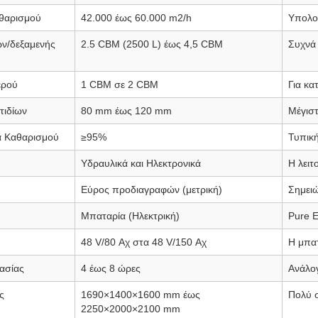
αθαρισμού
42.000 έως 60.000
m2/h
Υπολογ
ν/δεξαμενής
2.5
CBM (2500
L) έως 4,5
CBM
Συχνά
ερού
1
CBM σε 2
CBM
Για κα
τιδίων
80
mm έως 120
mm
Μέγιστ
α Καθαρισμού
≥95%
Τυπικ
Υδραυλικά και Ηλεκτρονικά
Η λειτ
Εύρος προδιαγραφών (μετρική)
Σημειώ
Μπαταρία (Ηλεκτρική)
Pure E
48
V/80
Αχ στα 48
V/150
Αχ
Η μπατ
ασίας
4 έως 8
ώρες
Ανάλογ
ς
1690×1400×1600
mm έως
Πολύ 
2250×2000×2100
mm