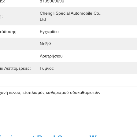
HS:
8705909090
Chengli Special Automobile Co., 
ή:
Ltd
τάδοσης:
Εγχειρίδιο
Ντίζελ
Λουτρήσιου
α Λεπτομέρειες:
Γυμνός
χανή κενού
, 
εξοπλισμός καθαρισμού οδοκαθαριστών