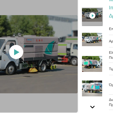
I
Δ
Επ
Αρ
Ελ
Πα
Τι
Όρ
Δυ
Πρ