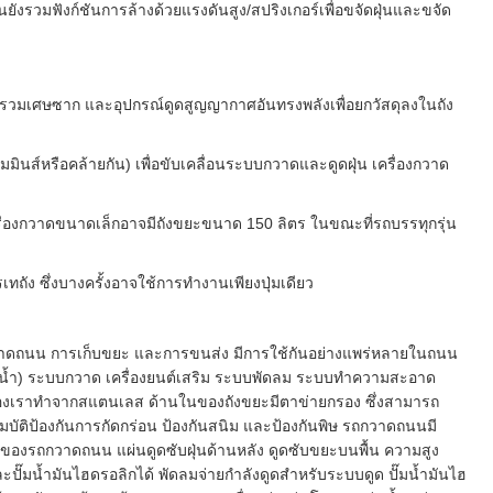
วมฟังก์ชันการล้างด้วยแรงดันสูง/สปริงเกอร์เพื่อขจัดฝุ่นและขจัด
วมเศษซาก และอุปกรณ์ดูดสูญญากาศอันทรงพลังเพื่อยกวัสดุลงในถัง
นคัมมินส์หรือคล้ายกัน) เพื่อขับเคลื่อนระบบกวาดและดูดฝุ่น เครื่องกวาด
่น เครื่องกวาดขนาดเล็กอาจมีถังขยะขนาด 150 ลิตร ในขณะที่รถบรรทุกรุ่น
ง ซึ่งบางครั้งอาจใช้การทำงานเพียงปุ่มเดียว
ดถนน การเก็บขยะ และการขนส่ง มีการใช้กันอย่างแพร่หลายในถนน
็บน้ำ) ระบบกวาด เครื่องยนต์เสริม ระบบพัดลม ระบบทำความสะอาด
ทของเราทำจากสแตนเลส ด้านในของถังขยะมีตาข่ายกรอง ซึ่งสามารถ
ุณสมบัติป้องกันการกัดกร่อน ป้องกันสนิม และป้องกันพิษ รถกวาดถนนมี
ของรถกวาดถนน แผ่นดูดซับฝุ่นด้านหลัง ดูดซับขยะบนพื้น ความสูง
ั๊มน้ำมันไฮดรอลิกได้ พัดลมจ่ายกำลังดูดสำหรับระบบดูด ปั๊มน้ำมันไฮ