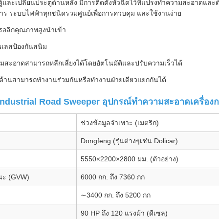
ู้และเปลี่ยนประตูด้านหลัง มีการติดตั้งหัวฉีดไว้ที่แปรงทำความสะอาดและ
าร ระบบไฟฟ้าทุกชนิดรวมศูนย์เพื่อการควบคุม และใช้งานง่าย
รอลิกคุณภาพสูงนำเข้า
เลสป้องกันสนิม
สะอาดสามารถหลีกเลี่ยงได้โดยอัตโนมัติและปรับความเร็วได้
งด้านสามารถทำงานร่วมกันหรือทำงานฝ่ายเดียวแยกกันได้
ndustrial Road Sweeper อุปกรณ์ทำความสะอาดเครื่องกวาด
ช่วงข้อมูลจำเพาะ (เมตริก)
Dongfeng (รุ่นต่างๆเช่น Dolicar)
5550×2200×2800
มม. (ตัวอย่าง)
นะ (GVW)
6000
กก. ถึง 7360
กก
∼3400
กก. ถึง 5200
กก
90
HP ถึง 120
แรงม้า (ดีเซล)