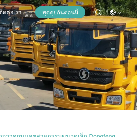
ติดต่อเรา
พูดคุยกันตอนนี้
ถกวาดถนนอุตสาหกรรมขนาดเล็ก Dongfeng