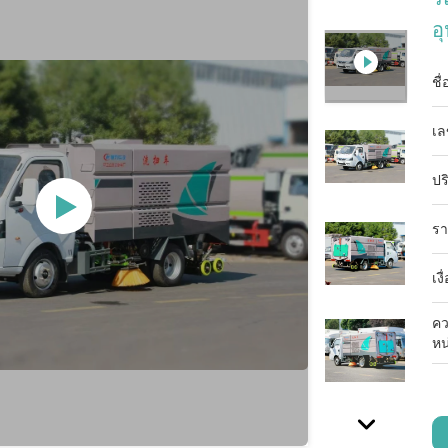
อ
ชื
เล
ปร
รา
เง
คว
หน