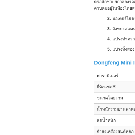
ดรอลิกช่วยยกกล่องรถต
ควบคุมอยู่ในห้องโดยส
มอเตอร์ไฮด
ถังขยะสแตน
แปรงทำความ
แปรงทั้งสอ
Dongfeng Mini I
พารามิเตอร์
ยี่ห้อแชสซี
ขนาดโดยรวม
น้ำหนักรวมยานพาห
ลดน้ำหนัก
กำลังเครื่องยนต์หลัก