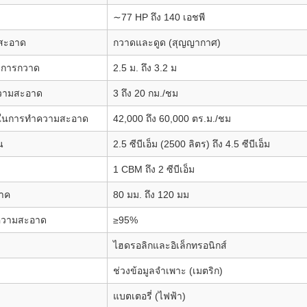
∼77
HP ถึง 140
เอชพี
สะอาด
กวาดและดูด (สุญญากาศ)
องการกวาด
2.5
ม. ถึง 3.2
ม
วามสะอาด
3 ถึง 20
กม./ชม
ถในการทำความสะอาด
42,000 ถึง 60,000
ตร.ม./ชม
น
2.5
ซีบีเอ็ม (2500
ลิตร) ถึง 4.5
ซีบีเอ็ม
1
CBM ถึง 2
ซีบีเอ็ม
ภาค
80
มม. ถึง 120
มม
ความสะอาด
≥95%
ไฮดรอลิกและอิเล็กทรอนิกส์
ช่วงข้อมูลจำเพาะ (เมตริก)
แบตเตอรี่ (ไฟฟ้า)