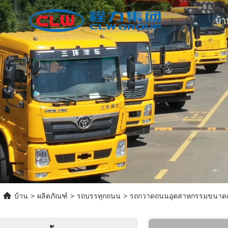
บ้า
บ้าน
>
ผลิตภัณฑ์
>
รถบรรทุกถนน
>
รถกวาดถนนอุตสาหกรรมขนาดเล็