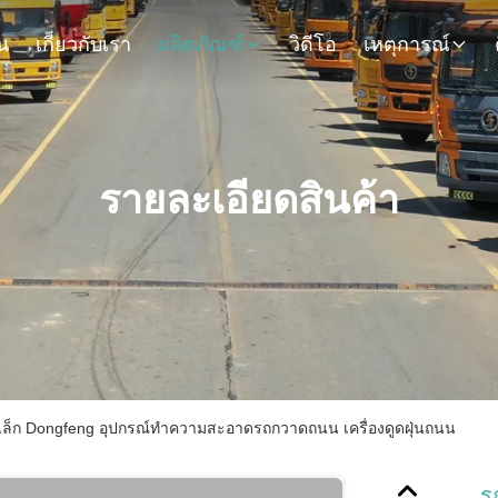
น
เกี่ยวกับเรา
ผลิตภัณฑ์
วิดีโอ
เหตุการณ์
รายละเอียดสินค้า
ก Dongfeng อุปกรณ์ทำความสะอาดรถกวาดถนน เครื่องดูดฝุ่นถนน
ร