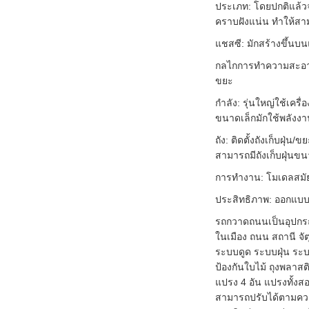
ประเภท: โดยปกติแล้ว
คราบฝังแน่น ทำให้ส
แชสซี: มักสร้างขึ้นบน
กลไกการทำความสะอาด:
ขยะ
กำลัง: รุ่นใหญ่ใช้เครื
ขนาดเล็กมักใช้พลังงาน
ถัง: ติดตั้งถังเก็บฝุ
สามารถมีถังเก็บฝุ่นขน
การทำงาน: โมเดลสมัยใ
ประสิทธิภาพ: ออกแบบม
รถกวาดถนนเป็นอุปกร
ในเมือง ถนน สถานี จ
ระบบดูด ระบบฝุ่น ระ
ป้องกันใบไม้ ถุงพลาสต
แปรง 4 อัน แปรงทั้งส
สามารถปรับได้ตามความ