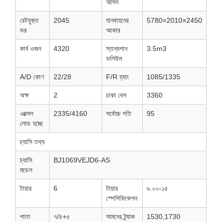
আসন
রেটযুক্ত
2045
যানবাহনের
5780×2010×2450
ভর
আকার
কার্ব ওজন
4320
স্তন্যপান
3.5m3
ভলিউম
A/D কোণ
22/28
F/R হ্যাং
1085/1335
অক্ষ
2
চাকা বেস
3360
এক্সেল
2335/4160
সর্বোচ্চ গতি
95
লোড হচ্ছে
চ্যাসি তথ্য
চ্যাসি
BJ1069VEJD6-AS
মডেল
টায়ার
6
টায়ার
৬.০০-১৫
স্পেসিফিকেশন
পাতা
৭/৪+৫
সামনের ট্র্যাক
1530,1730