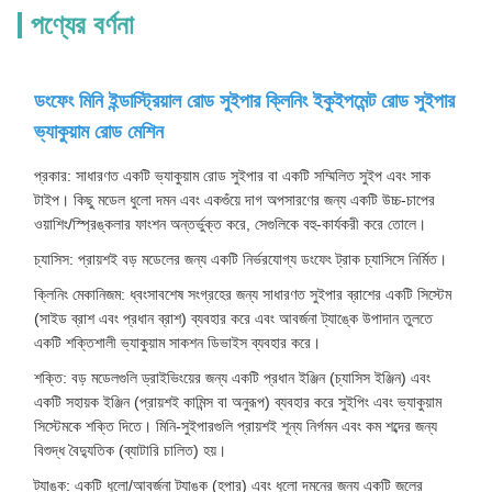
পণ্যের বর্ণনা
ডংফেং মিনি ইন্ডাস্ট্রিয়াল রোড সুইপার ক্লিনিং ইকুইপমেন্ট রোড সুইপার
ভ্যাকুয়াম রোড মেশিন
প্রকার: সাধারণত একটি ভ্যাকুয়াম রোড সুইপার বা একটি সম্মিলিত সুইপ এবং সাক
টাইপ। কিছু মডেল ধুলো দমন এবং একগুঁয়ে দাগ অপসারণের জন্য একটি উচ্চ-চাপের
ওয়াশিং/স্প্রিঙ্কলার ফাংশন অন্তর্ভুক্ত করে, সেগুলিকে বহু-কার্যকরী করে তোলে।
চ্যাসিস: প্রায়শই বড় মডেলের জন্য একটি নির্ভরযোগ্য ডংফেং ট্রাক চ্যাসিসে নির্মিত।
ক্লিনিং মেকানিজম: ধ্বংসাবশেষ সংগ্রহের জন্য সাধারণত সুইপার ব্রাশের একটি সিস্টেম
(সাইড ব্রাশ এবং প্রধান ব্রাশ) ব্যবহার করে এবং আবর্জনা ট্যাঙ্কে উপাদান তুলতে
একটি শক্তিশালী ভ্যাকুয়াম সাকশন ডিভাইস ব্যবহার করে।
শক্তি: বড় মডেলগুলি ড্রাইভিংয়ের জন্য একটি প্রধান ইঞ্জিন (চ্যাসিস ইঞ্জিন) এবং
একটি সহায়ক ইঞ্জিন (প্রায়শই কামিন্স বা অনুরূপ) ব্যবহার করে সুইপিং এবং ভ্যাকুয়াম
সিস্টেমকে শক্তি দিতে। মিনি-সুইপারগুলি প্রায়শই শূন্য নির্গমন এবং কম শব্দের জন্য
বিশুদ্ধ বৈদ্যুতিক (ব্যাটারি চালিত) হয়।
ট্যাঙ্ক: একটি ধুলো/আবর্জনা ট্যাঙ্ক (হপার) এবং ধুলো দমনের জন্য একটি জলের