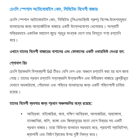
চেংলি স্পেশাল অটোমোবাইল কোং, লিমিটেড বিদেশী বাজার
চেংলি স্পেশাল অটোমোবাইল কোং, লিমিটেড (সিএলডব্লিউ গ্রুপ) বিশেষ-উদ্দেশ্যযুক্ত
যানবাহনের জন্য আন্তর্জাতিক বাজারে একটি উল্লেখযোগ্য খেলোয়াড়। সংস্থাটি
সক্রিয়ভাবে একাধিক মহাদেশ জুড়ে প্রচুর সংখ্যক দেশে তার বিস্তৃত পণ্য রপ্তানি
করে।
এখানে তাদের বিদেশী বাজারের নাগালের এবং ফোকাসের একটি ওভারভিউ দেওয়া হল:
গ্লোবাল রিচ
চেংলি ট্রাকগুলি বিশ্বব্যাপী 50 টিরও বেশি দেশ এবং অঞ্চলে রপ্তানি করা হয় বলে জানা
গেছে। তাদের প্রধান রপ্তানি গন্তব্যগুলি উন্নয়নশীল এবং উদীয়মান বাজারে কেন্দ্রীভূত
যেখানে অবকাঠামো, পৌরসভা এবং শক্তির যানবাহনের জন্য একটি শক্তিশালী চাহিদা
রয়েছে।
তাদের বিদেশী ব্যবসার জন্য প্রধান অঞ্চলগুলির মধ্যে রয়েছে:
আফ্রিকা: নাইজেরিয়া, ঘানা, দক্ষিণ আফ্রিকা, আলজেরিয়া, অ্যাঙ্গোলা,
তানজানিয়া, মালি, কঙ্গো এবং জিম্বাবুয়ের মতো দেশে বিক্রয় সহ একটি
প্রধান বাজার। তারা বিভিন্ন যানবাহন সরবরাহ করে, প্রায়শই স্যানিটেশন,
জ্বালানী এবং নির্মাণ ট্রাকের উপর দৃষ্টি নিবদ্ধ করে।