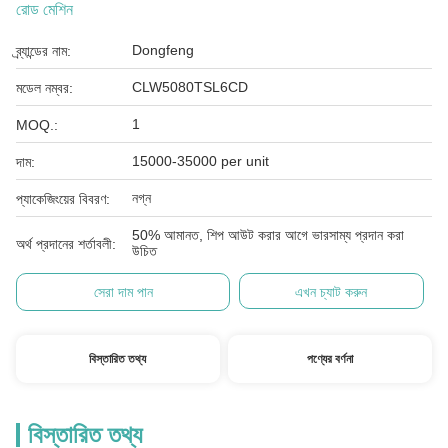
রোড মেশিন
Dongfeng
ব্র্যান্ডের নাম:
CLW5080TSL6CD
মডেল নম্বর:
1
MOQ.:
15000-35000 per unit
দাম:
নগ্ন
প্যাকেজিংয়ের বিবরণ:
50% আমানত, শিপ আউট করার আগে ভারসাম্য প্রদান করা
অর্থ প্রদানের শর্তাবলী:
উচিত
সেরা দাম পান
এখন চ্যাট করুন
বিস্তারিত তথ্য
পণ্যের বর্ণনা
বিস্তারিত তথ্য