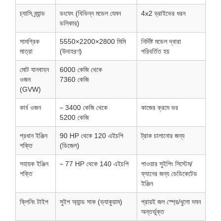
চ্যাসি ব্র্যান্ড
ডংফেং (বিভিন্ন মডেল যেমন
4x2 ড্রাইভের ধরন
ডলিকার)
সামগ্রিক
5550×2200×2800
মিমি
নির্দিষ্ট মডেল দ্বারা
মাত্রা
(উদাহরণ)
পরিবর্তিত হয়
মোট যানবাহন
6000
কেজি থেকে
ওজন
7360
কেজি
(GVW)
কার্ব ওজন
∼ 3400
কেজি থেকে
কাজের ক্রমে ভর
5200
কেজি
প্রধান ইঞ্জিন
90
HP থেকে 120
এইচপি
ট্রাক চালানোর জন্য
শক্তি
(ডিজেল)
সহায়ক ইঞ্জিন
∼ 77
HP থেকে 140
এইচপি
পাওয়ার সুইপিং সিস্টেম/
শক্তি
ফ্যানের জন্য ডেডিকেটেড
ইঞ্জিন
ক্লিনিং টাইপ
সুইপ অ্যান্ড সাক (ভ্যাকুয়াম)
প্রায়ই জল স্প্রে/ধুলো দমন
অন্তর্ভুক্ত