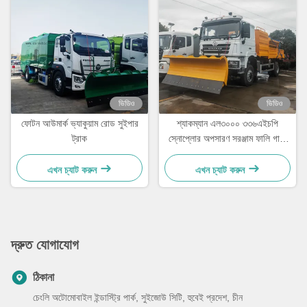
ভিডিও
ভিডিও
ফোটন আউমার্ক ভ্যাকুয়াম রোড সুইপার
শ্যাকম্যান এল৩০০০ ৩৩৬এইচপি
ট্রাক
স্নোপ্লোর অপসারণ সরঞ্জাম ফালি গাড়ি
তুষার ঝাড়ু ট্রাক
এখন চ্যাট করুন
এখন চ্যাট করুন
দ্রুত যোগাযোগ
ঠিকানা
চেংলি অটোমোবাইল ইন্ডাস্ট্রি পার্ক, সুইজোউ সিটি, হুবেই প্রদেশ, চীন