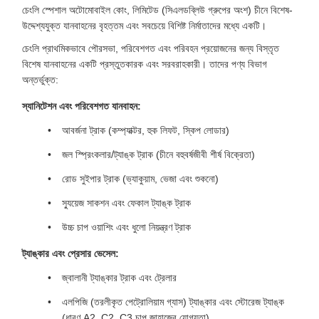
চেংলি স্পেশাল অটোমোবাইল কোং, লিমিটেড (সিএলডব্লিউ গ্রুপের অংশ) চীনে বিশেষ-
উদ্দেশ্যযুক্ত যানবাহনের বৃহত্তম এবং সবচেয়ে বিশিষ্ট নির্মাতাদের মধ্যে একটি।
চেংলি প্রাথমিকভাবে পৌরসভা, পরিবেশগত এবং পরিবহন প্রয়োজনের জন্য বিস্তৃত
বিশেষ যানবাহনের একটি প্রস্তুতকারক এবং সরবরাহকারী। তাদের পণ্য বিভাগ
অন্তর্ভুক্ত:
স্যানিটেশন এবং পরিবেশগত যানবাহন:
আবর্জনা ট্রাক (কম্প্যাক্টর, হুক লিফট, স্কিপ লোডার)
জল স্প্রিংকলার/ট্যাঙ্ক ট্রাক (চীনে বহুবর্ষজীবী শীর্ষ বিক্রেতা)
রোড সুইপার ট্রাক (ভ্যাকুয়াম, ভেজা এবং শুকনো)
স্যুয়েজ সাকশন এবং ফেকাল ট্যাঙ্ক ট্রাক
উচ্চ চাপ ওয়াশিং এবং ধুলো নিয়ন্ত্রণ ট্রাক
ট্যাঙ্কার এবং প্রেসার ভেসেল:
জ্বালানী ট্যাঙ্কার ট্রাক এবং ট্রেলার
এলপিজি (তরলীকৃত পেট্রোলিয়াম গ্যাস) ট্যাঙ্কার এবং স্টোরেজ ট্যাঙ্ক
(ধারণ A2, C2, C3 চাপ জাহাজের যোগ্যতা)