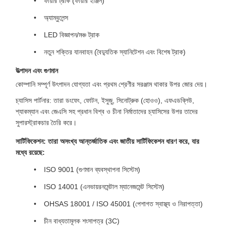
ফায়ার ট্রাক (ফায়ার ইঞ্জিন)
অ্যাম্বুলেন্স
LED বিজ্ঞাপন/মঞ্চ ট্রাক
নতুন শক্তির যানবাহন (বৈদ্যুতিক স্যানিটেশন এবং বিশেষ ট্রাক)
উত্পাদন এবং গুণমান
কোম্পানি সম্পূর্ণ উৎপাদন যোগ্যতা এবং প্রথম শ্রেণীর সরঞ্জাম থাকার উপর জোর দেয়।
চ্যাসিস পার্টনার: তারা ডংফেং, ফোটন, ইসুজু, সিনোট্রুক (হোওও), এফএডব্লিউ,
শ্যাকম্যান এবং জেএসি সহ প্রধান বিশ্ব ও চীনা নির্মাতাদের চ্যাসিসের উপর তাদের
সুপারস্ট্রাকচার তৈরি করে।
সার্টিফিকেশন: তারা অসংখ্য আন্তর্জাতিক এবং জাতীয় সার্টিফিকেশন ধারণ করে, যার
মধ্যে রয়েছে:
ISO 9001 (গুণমান ব্যবস্থাপনা সিস্টেম)
ISO 14001 (এনভায়রনমেন্টাল ম্যানেজমেন্ট সিস্টেম)
OHSAS 18001 / ISO 45001 (পেশাগত স্বাস্থ্য ও নিরাপত্তা)
চীন বাধ্যতামূলক শংসাপত্র (3C)