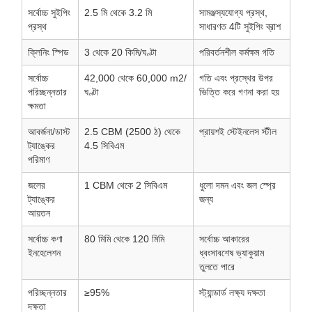
সর্বোচ্চ সুইপিং
2.5
মি থেকে 3.2
মি
সামঞ্জস্যযোগ্য প্রস্থ,
প্রস্থ
সাধারণত 4টি সুইপিং ব্রাশ
ক্লিনিং স্পিড
3 থেকে 20
কিমি/ঘণ্টা
পরিবর্তনশীল কর্মক্ষম গতি
সর্বোচ্চ
42,000 থেকে 60,000
m2/
গতি এবং প্রস্থের উপর
পরিচ্ছন্নতার
ঘণ্টা
ভিত্তি করে গণনা করা হয়
ক্ষমতা
আবর্জনা/ডাস্ট
2.5
CBM (2500
ঠ) থেকে
প্রায়শই স্টেইনলেস স্টীল
ট্যাঙ্কের
4.5
সিবিএম
পরিমাণ
জলের
1
CBM থেকে 2
সিবিএম
ধুলো দমন এবং জল স্প্রে
ট্যাঙ্কের
জন্য
আয়তন
সর্বোচ্চ কণা
80
মিমি থেকে 120
মিমি
সর্বোচ্চ আকারের
ইনহেলেশন
ধ্বংসাবশেষ ভ্যাকুয়াম
তুলতে পারে
পরিচ্ছন্নতার
≥95%
স্ট্যান্ডার্ড লক্ষ্য দক্ষতা
দক্ষতা