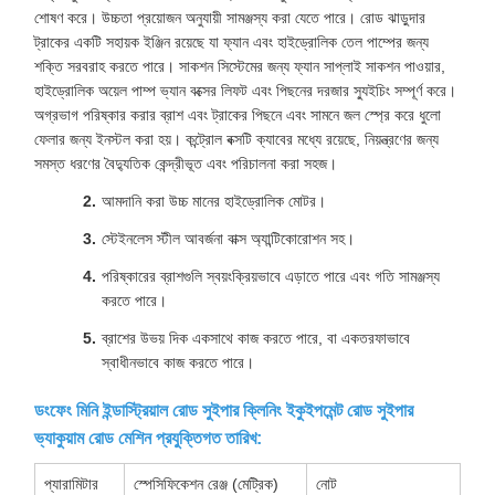
শোষণ করে। উচ্চতা প্রয়োজন অনুযায়ী সামঞ্জস্য করা যেতে পারে। রোড ঝাড়ুদার
ট্রাকের একটি সহায়ক ইঞ্জিন রয়েছে যা ফ্যান এবং হাইড্রোলিক তেল পাম্পের জন্য
শক্তি সরবরাহ করতে পারে। সাকশন সিস্টেমের জন্য ফ্যান সাপ্লাই সাকশন পাওয়ার,
হাইড্রোলিক অয়েল পাম্প ভ্যান বক্সের লিফট এবং পিছনের দরজার স্যুইচিং সম্পূর্ণ করে।
অগ্রভাগ পরিষ্কার করার ব্রাশ এবং ট্রাকের পিছনে এবং সামনে জল স্প্রে করে ধুলো
ফেলার জন্য ইনস্টল করা হয়। কন্ট্রোল বক্সটি ক্যাবের মধ্যে রয়েছে, নিয়ন্ত্রণের জন্য
সমস্ত ধরণের বৈদ্যুতিক কেন্দ্রীভূত এবং পরিচালনা করা সহজ।
আমদানি করা উচ্চ মানের হাইড্রোলিক মোটর।
স্টেইনলেস স্টীল আবর্জনা বাক্স অ্যান্টিকোরোশন সহ।
পরিষ্কারের ব্রাশগুলি স্বয়ংক্রিয়ভাবে এড়াতে পারে এবং গতি সামঞ্জস্য
করতে পারে।
ব্রাশের উভয় দিক একসাথে কাজ করতে পারে, বা একতরফাভাবে
স্বাধীনভাবে কাজ করতে পারে।
ডংফেং মিনি ইন্ডাস্ট্রিয়াল রোড সুইপার ক্লিনিং ইকুইপমেন্ট রোড সুইপার
ভ্যাকুয়াম রোড মেশিন প্রযুক্তিগত তারিখ:
প্যারামিটার
স্পেসিফিকেশন রেঞ্জ (মেট্রিক)
নোট