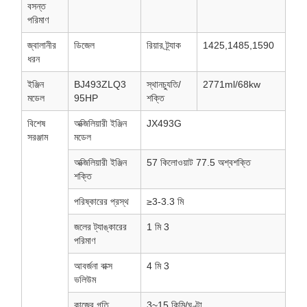
বসন্ত
পরিমাণ
জ্বালানীর
ডিজেল
রিয়ার ট্র্যাক
1425,1485,1590
ধরন
ইঞ্জিন
BJ493ZLQ3
স্থানচ্যুতি/
2771ml/68kw
মডেল
95HP
শক্তি
বিশেষ
অক্জিলিয়ারী ইঞ্জিন
JX493G
সরঞ্জাম
মডেল
অক্জিলিয়ারী ইঞ্জিন
57 কিলোওয়াট 77.5 অশ্বশক্তি
শক্তি
পরিষ্কারের প্রস্থ
≥3-3.3 মি
জলের ট্যাঙ্কারের
1 মি 3
পরিমাণ
আবর্জনা বাক্স
4 মি 3
ভলিউম
কাজের গতি
3~15 কিমি/ঘণ্টা