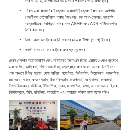
সাকশন ট্রাক, যা পৌরসভা অবকাঠামো প্রকল্পের জন্য অপরিহার্য।
শক্তি এবং রাসায়নিক ট্যাঙ্কার: জ্বালানি ট্যাঙ্কার ট্রাক এবং এলপিজি
(তরলীকৃত পেট্রোলিয়াম গ্যাস) ট্যাঙ্কার এবং আধা-ট্রেলার, প্রায়শই
আন্তর্জাতিক নিরাপত্তা মান (যেমন ASME এবং ADR সার্টিফিকেশন)
তৈরি করা হয়।
নির্মাণ যানবাহন: ট্রাক-মাউন্ট করা ক্রেন এবং টিপার (ডাম্প) ট্রাক।
জরুরী যানবাহন: ফায়ার ট্রাক এবং অ্যাম্বুলেন্স।
চেংলি স্পেশাল অটোমোবাইল কোং লিমিটেডের ট্রাকগুলি চীনের 29টিরও বেশি প্রদেশে
এবং এশিয়া, আফ্রিকা, দক্ষিণ আমেরিকা, মধ্যপ্রাচ্য এবং আরও অনেক বিদেশী দেশ
এবং অঞ্চলে বিক্রি হয়েছে, যেমন রাশিয়া, মঙ্গোলিয়া, ফিলিপাইন, ভিয়েতনাম, কম্বোডিয়া,
মিয়ানমার, লাওস, কাজাখস্তান, উজবেকিস্তান, চিজগনিয়া, অস্ট্রেলিয়া, কিরজিয়া,
উজবেকিস্তান। বলিভিয়া, ইথিওপিয়া, সুদান, মালয়েশিয়া, কঙ্গো, এল সালভাদর, ইরাক,
নিউজিল্যান্ড, চিলি, বলিভিয়া, আর্জেন্টিনা এবং ক্লায়েন্ট আঁকার জন্য ট্রাক বডিও