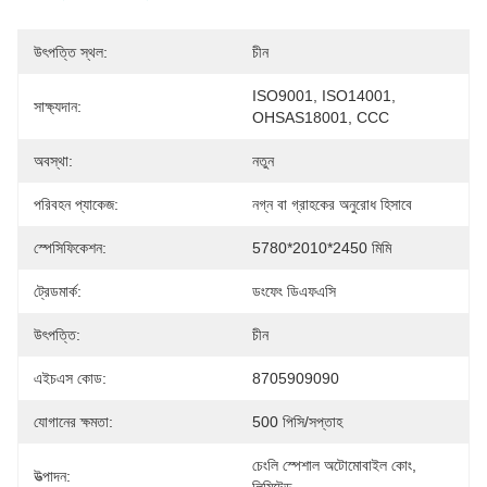
উৎপত্তি স্থল:
চীন
ISO9001, ISO14001, 
সাক্ষ্যদান:
OHSAS18001, CCC
অবস্থা:
নতুন
পরিবহন প্যাকেজ:
নগ্ন বা গ্রাহকের অনুরোধ হিসাবে
স্পেসিফিকেশন:
5780*2010*2450 মিমি
ট্রেডমার্ক:
ডংফেং ডিএফএসি
উৎপত্তি:
চীন
এইচএস কোড:
8705909090
যোগানের ক্ষমতা:
500 পিসি/সপ্তাহ
চেংলি স্পেশাল অটোমোবাইল কোং, 
উত্পাদন: