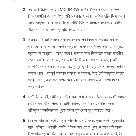
সহায়িকা ইঞ্জিন। এটি JMC 64KW ভাইস ইঞ্জিন সহ এবং সাকশন
ডিভাইসগুলির জন্য পর্যাপ্ত শক্তি সরবরাহ করে। ভাইস ইঞ্জিনটি ফ্যানের
সাথে সংযুক্ত থাকে স্বয়ংক্রিয় সেন্ট্রিফিউগাল ক্লাচ গ্রহণ করে, ভাইস
ইঞ্জিন নো-লোড শুরুর গ্যারান্টি দিতে পারে।
ভ্যাকুয়াম ডিভাইস এবং সাকশন অগ্রভাগের বিন্যাস "প্রধান সাকশন +
বাম এবং ডান দিকের সাকশন অগ্রভাগের কাঠামো বিন্যাস দ্বারা বিস্তৃত
স্তন্যপান অগ্রভাগ গ্রহণ করে। সাকশন কাপ ডিভাইসে বাধার সম্মুখীন
হলে স্বয়ংক্রিয়ভাবে এড়ানো এবং রিসেট করার ফাংশন রয়েছে। এই
ফাংশনটি কার্যকরভাবে সহজে ক্ষতিগ্রস্ত ধুলো সংগ্রাহকের সমস্যা সমাধান
করতে পারে। সম্পূর্ণ ভাসমান সাকশন অগ্রভাগ, উচ্চ বৈশিষ্ট্যযুক্ত উচ্চতা
সহ। দক্ষতা, এবং স্তন্যপান অগ্রভাগের সামঞ্জস্য এবং রক্ষণাবেক্ষণের
জন্য সহায়ক।
ডাস্টবিনের লাইনারটি ডবল স্ট্রাকচার গ্রহণ করে, ভিতরের স্তরটি সমস্ত
স্টেইনলেস স্টীল; পলিমার ফিল্টার সিলিন্ডারের 4 সেটের উচ্চ দক্ষতা
পরিস্রাবণ কার্যকরভাবে ধুলো দ্বারা সৃষ্ট গৌণ দূষণ কমাতে পারে।
ট্রাকের সামনের অংশটি হ্যান্ড পাম্পের একটি স্বয়ংক্রিয় জরুরী ব্যবস্থার
সাথে সজ্জিত। লেজটি একটি ঐচ্ছিক জল স্প্রে ধুলো অপসারণ ডিভাইস
দিয়ে সজ্জিত; আবর্জনা বাক্সের দরজা খুলুন এবং বন্ধ করুন এবং ড্রাইভিং