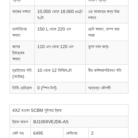
প্রস্থ
সংকীর্ণ প্রস্থ
কাজের দক্ষতা
10,000 থেকে 18,000
m2/
এর আকারের জন্য উচ্চ
ঘণ্টা
দক্ষতা
ডাস্টবিনের
150
L থেকে 220
এল
ছোট ক্ষমতা, ডাম্প করা
ক্ষমতা
সহজ
জলের
110
এল থেকে 120
এল
ধুলো দমন জন্য
ট্যাঙ্কের
ক্ষমতা
ড্রাইভের গতি
10 থেকে 12
কিমি/ঘণ্টা
ধীর কর্মক্ষম/পরিবহন গতি
(সর্বোচ্চ)
টার্নিং রেডিয়াস
0 (স্পিন টার্ন)
অত্যন্ত কৌশলী
4X2 ডংফেং 5CBM সুইপার ট্রাক
ট্রাক মডেল
BJ1069VEJD6-AS
মোট ভর
6495
কেবিনের
2