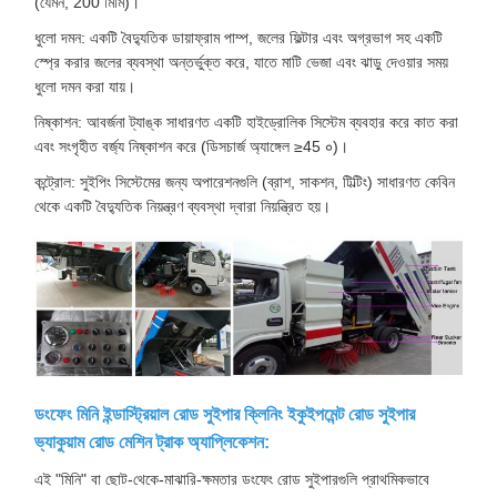
(যেমন, 200 মিমি)।
ধুলো দমন: একটি বৈদ্যুতিক ডায়াফ্রাম পাম্প, জলের ফিল্টার এবং অগ্রভাগ সহ একটি
স্প্রে করার জলের ব্যবস্থা অন্তর্ভুক্ত করে, যাতে মাটি ভেজা এবং ঝাড়ু দেওয়ার সময়
ধুলো দমন করা যায়।
নিষ্কাশন: আবর্জনা ট্যাঙ্ক সাধারণত একটি হাইড্রোলিক সিস্টেম ব্যবহার করে কাত করা
এবং সংগৃহীত বর্জ্য নিষ্কাশন করে (ডিসচার্জ অ্যাঙ্গেল ≥45 ∘)।
কন্ট্রোল: সুইপিং সিস্টেমের জন্য অপারেশনগুলি (ব্রাশ, সাকশন, টিল্টিং) সাধারণত কেবিন
থেকে একটি বৈদ্যুতিক নিয়ন্ত্রণ ব্যবস্থা দ্বারা নিয়ন্ত্রিত হয়।
ডংফেং মিনি ইন্ডাস্ট্রিয়াল রোড সুইপার ক্লিনিং ইকুইপমেন্ট রোড সুইপার
ভ্যাকুয়াম রোড মেশিন ট্রাক অ্যাপ্লিকেশন:
এই "মিনি" বা ছোট-থেকে-মাঝারি-ক্ষমতার ডংফেং রোড সুইপারগুলি প্রাথমিকভাবে