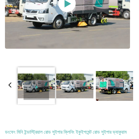
ডংফেং মিনি ইন্ডাস্ট্রিয়াল রোড সুইপার ক্লিনিং ইকুইপমেন্ট রোড সুইপার ভ্যাকুয়াম