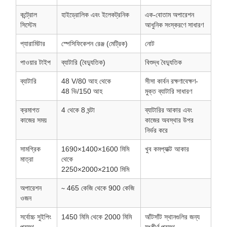
কন্ট্রোল
হাইড্রোলিক এবং ইলেকট্রনিক
এক-বোতাম অপারেশন
সিস্টেম
আধুনিক সংস্করণে সাধারণ
প্যারামিটার
স্পেসিফিকেশন রেঞ্জ (মেট্রিক)
নোট
পাওয়ার টাইপ
ব্যাটারি (বৈদ্যুতিক)
বিশুদ্ধ বৈদ্যুতিক
ব্যাটারি
48
V/80
আহ থেকে
সীসা কার্বন রক্ষণাবেক্ষণ-
48
ভি/150
আহ
মুক্ত ব্যাটারি সাধারণ
ক্রমাগত
4 থেকে 8
ঘন্টা
ব্যাটারির আকার এবং
কাজের সময়
কাজের অবস্থার উপর
নির্ভর করে
সামগ্রিক
1690×1400×1600
মিমি
খুব কমপ্যাক্ট আকার
মাত্রা
থেকে
2250×2000×2100
মিমি
অপারেশন
∼ 465
কেজি থেকে 900
কেজি
ওজন
সর্বোচ্চ সুইপিং
1450
মিমি থেকে 2000
মিমি
আঁটসাঁট স্থানগুলির জন্য