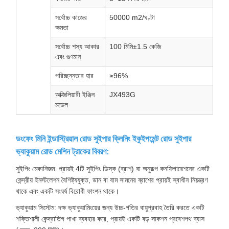
সর্বোচ্চ কাজের
50000 m2/ঘণ্টা
ক্ষমতা
সর্বোচ্চ শস্য আকার
100 মিমি±1.5 কেজি
এবং গুণমান
পরিচ্ছন্নতার হার
≥96%
অক্জিলিয়ারী ইঞ্জিন
JX493G
মডেল
ডংফেং মিনি ইন্ডাস্ট্রিয়াল রোড সুইপার ক্লিনিং ইকুইপমেন্ট রোড সুইপার
ভ্যাকুয়াম রোড মেশিন ট্রাকের বিবরণ:
সুইপিং মেকানিজম: প্রায়ই 4টি সুইপিং ডিস্ক (ব্রাশ) বা অনুরূপ কনফিগারেশনের একটি
কেন্দ্রীয় ইনস্টলেশন বৈশিষ্ট্যযুক্ত, ডান বা বাম সামনের ব্রাশের প্রায়ই স্বাধীন নিয়ন্ত্রণ
থাকে এবং একটি সংঘর্ষ বিরোধী ফাংশন থাকে।
ভ্যাকুয়াম সিস্টেম: দক্ষ ভ্যাকুয়ামিংয়ের জন্য উচ্চ-গতির বায়ুপ্রবাহ তৈরি করতে একটি
শক্তিশালী কেন্দ্রাতিগ পাখা ব্যবহার করে, প্রায়ই একটি বড় সাকশন প্রবেশপথ ব্যাস