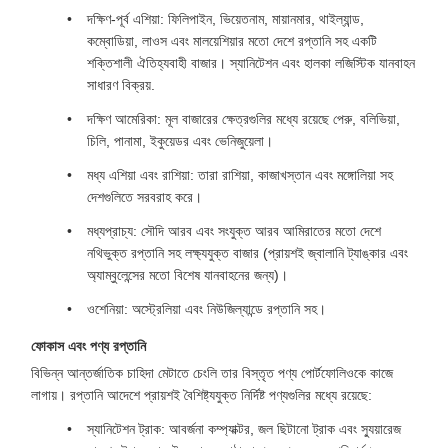
দক্ষিণ-পূর্ব এশিয়া: ফিলিপাইন, ভিয়েতনাম, মায়ানমার, থাইল্যান্ড,
কম্বোডিয়া, লাওস এবং মালয়েশিয়ার মতো দেশে রপ্তানি সহ একটি
শক্তিশালী ঐতিহ্যবাহী বাজার। স্যানিটেশন এবং হালকা লজিস্টিক যানবাহন
সাধারণ বিক্রয়.
দক্ষিণ আমেরিকা: মূল বাজারের ক্ষেত্রগুলির মধ্যে রয়েছে পেরু, বলিভিয়া,
চিলি, পানামা, ইকুয়েডর এবং ভেনিজুয়েলা।
মধ্য এশিয়া এবং রাশিয়া: তারা রাশিয়া, কাজাখস্তান এবং মঙ্গোলিয়া সহ
দেশগুলিতে সরবরাহ করে।
মধ্যপ্রাচ্য: সৌদি আরব এবং সংযুক্ত আরব আমিরাতের মতো দেশে
নথিভুক্ত রপ্তানি সহ লক্ষ্যযুক্ত বাজার (প্রায়শই জ্বালানি ট্যাঙ্কার এবং
অ্যাম্বুলেন্সের মতো বিশেষ যানবাহনের জন্য)।
ওশেনিয়া: অস্ট্রেলিয়া এবং নিউজিল্যান্ডে রপ্তানি সহ।
ফোকাস এবং পণ্য রপ্তানি
বিভিন্ন আন্তর্জাতিক চাহিদা মেটাতে চেংলি তার বিস্তৃত পণ্য পোর্টফোলিওকে কাজে
লাগায়। রপ্তানি আদেশে প্রায়শই বৈশিষ্ট্যযুক্ত নির্দিষ্ট পণ্যগুলির মধ্যে রয়েছে:
স্যানিটেশন ট্রাক: আবর্জনা কম্প্যাক্টর, জল ছিটানো ট্রাক এবং স্যুয়ারেজ