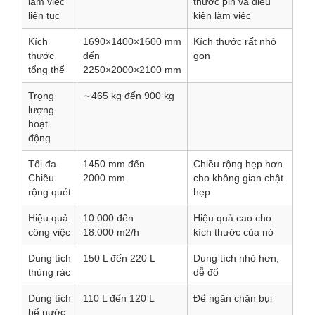
làm việc
thước pin và điều
liên tục
kiện làm việc
Kích
1690×1400×1600
mm
Kích thước rất nhỏ
thước
đến
gọn
tổng thể
2250×2000×2100
mm
Trọng
∼465
kg đến 900
kg
lượng
hoạt
động
Tối đa.
1450
mm đến
Chiều rộng hẹp hơn
Chiều
2000
mm
cho không gian chật
rộng quét
hẹp
Hiệu quả
10.000 đến
Hiệu quả cao cho
công việc
18.000
m2/h
kích thước của nó
Dung tích
150
L đến 220
L
Dung tích nhỏ hơn,
thùng rác
dễ đổ
Dung tích
110
L đến 120
L
Để ngăn chặn bụi
bể nước