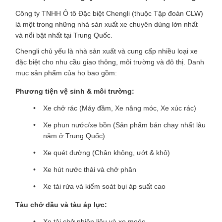
Công ty TNHH Ô tô Đặc biệt Chengli (thuộc Tập đoàn CLW)
là một trong những nhà sản xuất xe chuyên dùng lớn nhất
và nổi bật nhất tại Trung Quốc.
Chengli chủ yếu là nhà sản xuất và cung cấp nhiều loại xe
đặc biệt cho nhu cầu giao thông, môi trường và đô thị. Danh
mục sản phẩm của họ bao gồm:
Phương tiện vệ sinh & môi trường:
Xe chở rác (Máy đầm, Xe nâng móc, Xe xúc rác)
Xe phun nước/xe bồn (Sản phẩm bán chạy nhất lâu
năm ở Trung Quốc)
Xe quét đường (Chân không, ướt & khô)
Xe hút nước thải và chở phân
Xe tải rửa và kiểm soát bụi áp suất cao
Tàu chở dầu và tàu áp lực:
Xe tải chở nhiên liệu và xe moóc