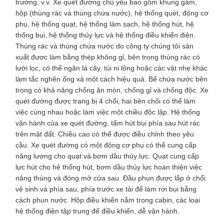
trường, v.v. Xe quét đường chủ yếu bao gồm khung gầm,
hộp (thùng rác và thùng chứa nước), hệ thống quét, động cơ
phụ, hệ thống quạt, hệ thống làm sạch, hệ thống hút, hệ
thống bụi, hệ thống thủy lực và hệ thống điều khiển điện.
Thùng rác và thùng chứa nước do công ty chúng tôi sản
xuất được làm bằng thép không gỉ, bên trong thùng rác có
lưới lọc, có thể ngăn lá cây, túi ni lông hoặc các vật nhẹ khác
làm tắc nghẽn ống xả một cách hiệu quả. Bể chứa nước bên
trong có khả năng chống ăn mòn, chống gỉ và chống độc. Xe
quét đường được trang bị 4 chổi, hai bên chổi có thể làm
việc cùng nhau hoặc làm việc một chiều độc lập. Hệ thống
vận hành của xe quét đường, tấm hút bụi phía sau hút rác
trên mặt đất. Chiều cao có thể được điều chỉnh theo yêu
cầu. Xe quét đường có một động cơ phụ có thể cung cấp
năng lượng cho quạt và bơm dầu thủy lực. Quạt cung cấp
lực hút cho hệ thống hút, bơm dầu thủy lực hoàn thiện việc
nâng thùng và đóng mở cửa sau. Đầu phun được lắp ở chổi
vệ sinh và phía sau, phía trước xe tải để làm rơi bụi bằng
cách phun nước. Hộp điều khiển nằm trong cabin, các loại
hệ thống điện tập trung để điều khiển, dễ vận hành.