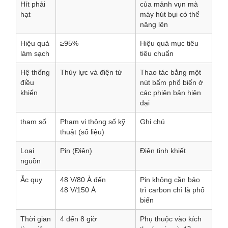
Hít phải
của mảnh vụn mà
hạt
máy hút bụi có thể
nâng lên
Hiệu quả
≥95%
Hiệu quả mục tiêu
làm sạch
tiêu chuẩn
Hệ thống
Thủy lực và điện tử
Thao tác bằng một
điều
nút bấm phổ biến ở
khiển
các phiên bản hiện
đại
tham số
Phạm vi thông số kỹ
Ghi chú
thuật (số liệu)
Loại
Pin (Điện)
Điện tinh khiết
nguồn
Ắc quy
48
V/80
À đến
Pin không cần bảo
48
V/150
À
trì carbon chì là phổ
biến
Thời gian
4 đến 8
giờ
Phụ thuộc vào kích