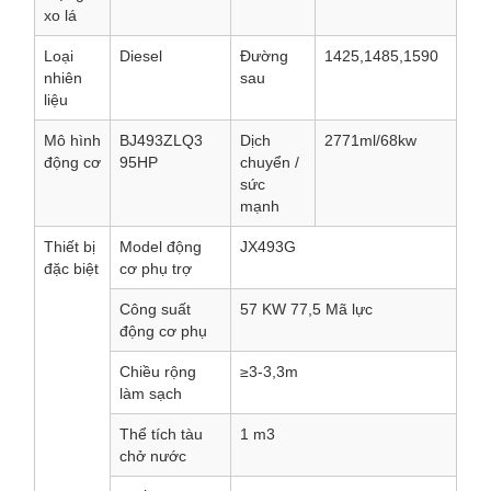
xo lá
Loại
Diesel
Đường
1425,1485,1590
nhiên
sau
liệu
Mô hình
BJ493ZLQ3
Dịch
2771ml/68kw
động cơ
95HP
chuyển /
sức
mạnh
Thiết bị
Model động
JX493G
đặc biệt
cơ phụ trợ
Công suất
57 KW 77,5 Mã lực
động cơ phụ
Chiều rộng
≥3-3,3m
làm sạch
Thể tích tàu
1 m3
chở nước