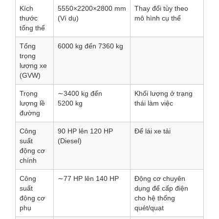
Kích
5550×2200×2800
mm
Thay đổi tùy theo
thước
(Ví dụ)
mô hình cụ thể
tổng thể
Tổng
6000
kg đến 7360
kg
trọng
lượng xe
(GVW)
Trọng
∼3400
kg đến
Khối lượng ở trạng
lượng lề
5200
kg
thái làm việc
đường
Công
90
HP lên 120
HP
Để lái xe tải
suất
(Diesel)
động cơ
chính
Công
∼77
HP lên 140
HP
Động cơ chuyên
suất
dụng để cấp điện
động cơ
cho hệ thống
phụ
quét/quạt