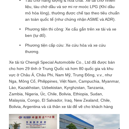
Tàu chở năng lượng & hóa chất: Xe tải chở nhiên
liệu, tàu chở dầu và sơ mi rơ moóc LPG (Khí dầu
mỏ hóa lỏng), thường được chế tạo theo tiêu chuẩn
an toàn quốc tế (như chứng nhận ASME và ADR).
Phương tiện thi công: Xe cẩu gắn trên xe tải và xe
ben (tự đổ).
Phương tiện cấp cứu: Xe cứu hỏa và xe cứu
thương.
Xe tải từ Chengli Special Automobile Co., Ltd đã được bán
cho hơn 29 tỉnh ở Trung Quốc và hơn 80 quốc gia và khu
vực ở Châu Á, Châu Phi, Nam Mỹ, Trung Đông, v.v., như
Nga, Mông Cổ, Philippines, Việt Nam, Campuchia, Myanmar,
Lào, Kazakhstan, Uzbekistan, Kyrghzstan, Tanzania,
Zambia, Nigeria, Úc, Chile, Bolivia, Ethiopia, Sudan,
Malaysia, Congo, El Salvador, Iraq, New Zealand, Chile,
Bolivia, Argentina và cả thân xe tải để vẽ cho khách hàng