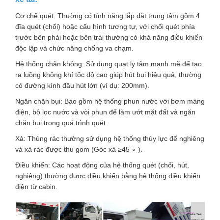
Cơ chế quét: Thường có tính năng lắp đặt trung tâm gồm 4
đĩa quét (chổi) hoặc cấu hình tương tự, với chổi quét phía
trước bên phải hoặc bên trái thường có khả năng điều khiển
độc lập và chức năng chống va chạm.
Hệ thống chân không: Sử dụng quạt ly tâm mạnh mẽ để tạo
ra luồng không khí tốc độ cao giúp hút bụi hiệu quả, thường
có đường kính đầu hút lớn (ví dụ: 200mm).
Ngăn chặn bụi: Bao gồm hệ thống phun nước với bơm màng
điện, bộ lọc nước và vòi phun để làm ướt mặt đất và ngăn
chặn bụi trong quá trình quét.
Xả: Thùng rác thường sử dụng hệ thống thủy lực để nghiêng
và xả rác được thu gom (Góc xả ≥45 ∘ ).
Điều khiển: Các hoạt động của hệ thống quét (chổi, hút,
nghiêng) thường được điều khiển bằng hệ thống điều khiển
điện từ cabin.