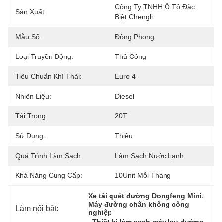
Công Ty TNHH Ô Tô Đặc 
Sản Xuất:
Biệt Chengli
Mẫu Số:
Đông Phong
Loại Truyền Động:
Thủ Công
Tiêu Chuẩn Khí Thải:
Euro 4
Nhiên Liệu:
Diesel
Tải Trọng:
20T
Sử Dụng:
Thiêu
Quá Trình Làm Sạch:
Làm Sạch Nước Lạnh
Khả Năng Cung Cấp:
10Unit Mỗi Tháng
, 
Xe tải quét đường Dongfeng Mini
Máy đường chân không công 
Làm nổi bật:
nghiệp
, 
Thiết bị làm sạch máy lau đường