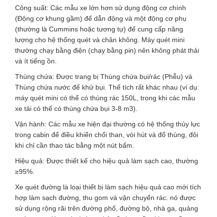
Công suất: Các mẫu xe lớn hơn sử dụng động cơ chính
(Động cơ khung gầm) để dẫn động và một động cơ phụ
(thường là Cummins hoặc tương tự) để cung cấp năng
lượng cho hệ thống quét và chân không. Máy quét mini
thường chạy bằng điện (chạy bằng pin) nên không phát thải
và ít tiếng ồn.
Thùng chứa: Được trang bị Thùng chứa bụi/rác (Phễu) và
Thùng chứa nước để khử bụi. Thể tích rất khác nhau (ví dụ:
máy quét mini có thể có thùng rác 150L, ​​trong khi các mẫu
xe tải có thể có thùng chứa bụi 3-8 m3).
Vận hành: Các mẫu xe hiện đại thường có hệ thống thủy lực
trong cabin để điều khiển chổi than, vòi hút và đổ thùng, đôi
khi chỉ cần thao tác bằng một nút bấm.
Hiệu quả: Được thiết kế cho hiệu quả làm sạch cao, thường
≥95%.
Xe quét đường là loại thiết bị làm sạch hiệu quả cao mới tích
hợp làm sạch đường, thu gom và vận chuyển rác. nó được
sử dụng rộng rãi trên đường phố, đường bộ, nhà ga, quảng