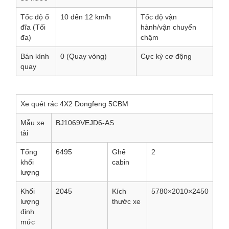
Tốc độ ổ
10 đến 12
km/h
Tốc độ vận
đĩa (Tối
hành/vận chuyển
đa)
chậm
Bán kính
0 (Quay vòng)
Cực kỳ cơ động
quay
Xe quét rác 4X2 Dongfeng 5CBM
Mẫu xe
BJ1069VEJD6-AS
tải
Tổng
6495
Ghế
2
khối
cabin
lượng
Khối
2045
Kích
5780×2010×2450
lượng
thước xe
định
mức