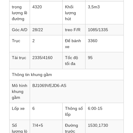
trọng
4320
Khối
3,5m3
lượng lề
lượng
đường
hút
Góc A/D
28/22
treo F/R
1085/1335
Trục
2
Đế bánh
3360
xe
Tải trục
2335/4160
Tốc độ
95
tối đa
Thông tin khung gầm
Mô hình
BJ1069VEJD6-AS
khung
gầm
Lốp xe
6
Thông số
6:00-15
lốp
Số
7/4+5
Đường
1530,1730
lượng lò
trước