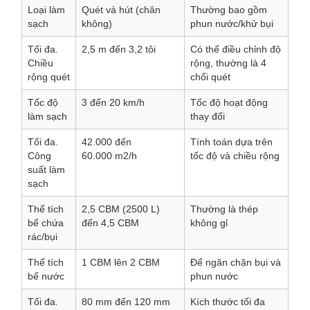
Loại làm
Quét và hút (chân
Thường bao gồm
sạch
không)
phun nước/khử bụi
Tối đa.
2,5
m đến 3,2
tôi
Có thể điều chỉnh độ
Chiều
rộng, thường là 4
rộng quét
chổi quét
Tốc độ
3 đến 20
km/h
Tốc độ hoạt động
làm sạch
thay đổi
Tối đa.
42.000 đến
Tính toán dựa trên
Công
60.000
m2/h
tốc độ và chiều rộng
suất làm
sạch
Thể tích
2,5
CBM (2500
L)
Thường là thép
bể chứa
đến 4,5
CBM
không gỉ
rác/bụi
Thể tích
1
CBM lên 2
CBM
Để ngăn chặn bụi và
bể nước
phun nước
Tối đa.
80
mm đến 120
mm
Kích thước tối đa