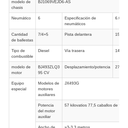
modelo de
BJ1069VEJD6-AS
chasis
Neumático
6
Especificación de
6.00-1
neumáticos
Cantidad
7/4+5
Pista delantera
1530,
de ballestas
Tipo de
Diesel
Vía trasera
1425,1
combustible
modelo de
BJ493ZLQ3
Desplazamiento/potencia
2771m
motor
95 CV
Equipo
Modelos de
JX493G
especial
motores
auxiliares
Potencia
57 kilovatios 77,5 caballos de fuer
del motor
auxiliar
Ancho de
≥3-3,3 metros