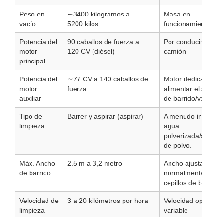
Peso en
∼3400
kilogramos a
Masa en
vacío
5200
kilos
funcionamiento
Potencia del
90
caballos de fuerza a
Por conducir el
motor
120
CV (diésel)
camión
principal
Potencia del
∼77
CV a 140
caballos de
Motor dedicado 
motor
fuerza
alimentar el sist
auxiliar
de barrido/ventila
Tipo de
Barrer y aspirar (aspirar)
A menudo incluy
limpieza
agua
pulverizada/supr
de polvo.
Máx. Ancho
2.5
m a 3,2
metro
Ancho ajustable,
de barrido
normalmente 4
cepillos de barrid
Velocidad de
3 a 20
kilómetros por hora
Velocidad operat
limpieza
variable