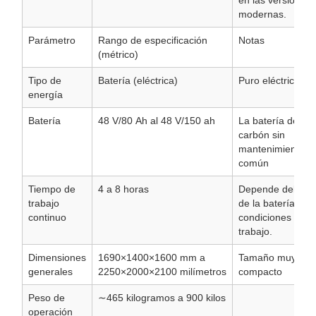
en las versiones
modernas.
Parámetro
Rango de especificación
Notas
(métrico)
Tipo de
Batería (eléctrica)
Puro eléctrico
energía
Batería
48
V/80
Ah al 48
V/150
ah
La batería de pl
carbón sin
mantenimiento e
común
Tiempo de
4 a 8
horas
Depende del ta
trabajo
de la batería y de
continuo
condiciones de
trabajo.
Dimensiones
1690×1400×1600
mm a
Tamaño muy
generales
2250×2000×2100
milímetros
compacto
Peso de
∼465
kilogramos a 900
kilos
operación