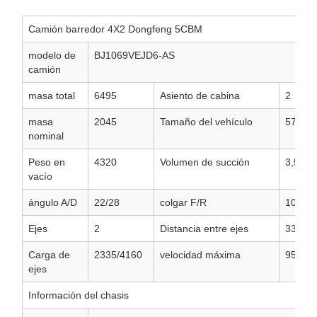
Camión barredor 4X2 Dongfeng 5CBM
modelo de
BJ1069VEJD6-AS
camión
masa total
6495
Asiento de cabina
2
masa
2045
Tamaño del vehículo
5780×
nominal
Peso en
4320
Volumen de succión
3,5m3
vacío
ángulo A/D
22/28
colgar F/R
1085/
Ejes
2
Distancia entre ejes
3360
Carga de
2335/4160
velocidad máxima
95
ejes
Información del chasis