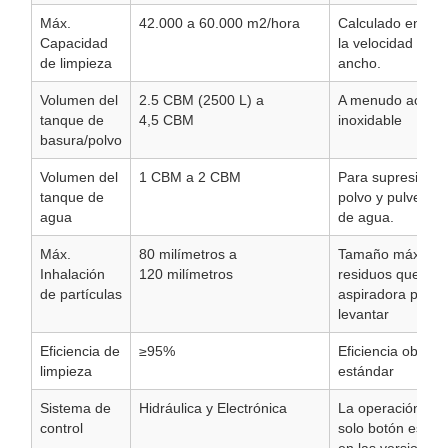
Máx.
42.000 a 60.000
m2/hora
Calculado en bas
Capacidad
la velocidad y el
de limpieza
ancho.
Volumen del
2.5
CBM (2500
L) a
A menudo acero
tanque de
4,5
CBM
inoxidable
basura/polvo
Volumen del
1
CBM a 2
CBM
Para supresión d
tanque de
polvo y pulveriza
agua
de agua.
Máx.
80
milímetros a
Tamaño máximo 
Inhalación
120
milímetros
residuos que la
de partículas
aspiradora pued
levantar
Eficiencia de
≥95%
Eficiencia objetiv
limpieza
estándar
Sistema de
Hidráulica y Electrónica
La operación con
control
solo botón es c