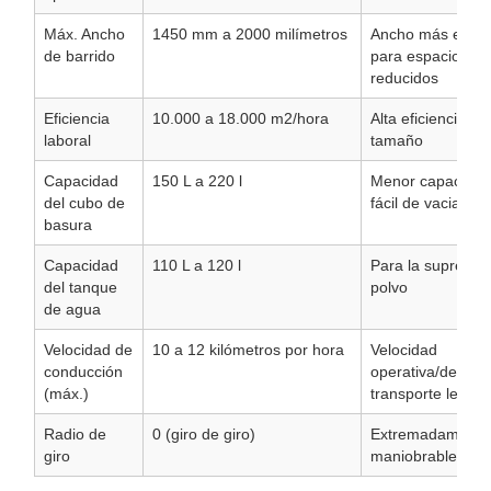
Máx. Ancho
1450
mm a 2000
milímetros
Ancho más estre
de barrido
para espacios
reducidos
Eficiencia
10.000 a 18.000
m2/hora
Alta eficiencia pa
laboral
tamaño
Capacidad
150
L a 220
l
Menor capacidad
del cubo de
fácil de vaciar
basura
Capacidad
110
L a 120
l
Para la supresión
del tanque
polvo
de agua
Velocidad de
10 a 12
kilómetros por hora
Velocidad
conducción
operativa/de
(máx.)
transporte lenta
Radio de
0 (giro de giro)
Extremadamente
giro
maniobrable