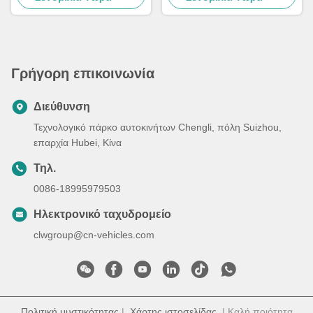
χιονοκαθαριστήρας φορτηγό
Γρήγορη επικοινωνία
Διεύθυνση
Τεχνολογικό πάρκο αυτοκινήτων Chengli, πόλη Suizhou,
επαρχία Hubei, Κίνα
Τηλ.
0086-18995979503
Ηλεκτρονικό ταχυδρομείο
clwgroup@cn-vehicles.com
Πολιτική μυστικότητας
|
Χάρτης ιστοσελίδας
| Καλή ποιότητα