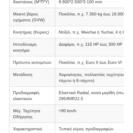
διαστάσεις (Μ*Π*Υ)
8.800*2.500*3.100 mm
Μεικτό βάρος
Ποικίλλει, π.χ. 7.360 kg έως 18.000 kg
οχήματος (GVW)
Κινητήρας (Κύριος)
Ντίζελ, π.χ. Weichai ή Yuchai, 4 ή 6 κυ
Ιπποδύναμη
Διαφέρει, π.χ. 116 HP έως 300 HP
κινητήρα
Πρότυπο εκπομπών
Ποικίλλει, π.χ. Euro II έως Euro VI
Μετάδοση
Χειροκίνητες, πολλαπλές ταχύτητες εμπρ
τάχυτο ή 8-τάχυτο)
Προδιαγραφές
Ελαστικά Radial, κοινά μεγέθη όπως 7
ελαστικών
295/80R22.5
Μέγ. Ταχύτητα
≈90 km/h
Οδήγησης
Χαρακτηριστικό
Τυπικό εύρος προδιαγραφών