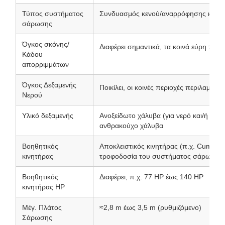
Τύπος συστήματος
Συνδυασμός κενού/αναρρόφησης και σ
σάρωσης
Όγκος σκόνης/
Διαφέρει σημαντικά, τα κοινά εύρη περ
Κάδου
απορριμμάτων
Όγκος Δεξαμενής
Ποικίλει, οι κοινές περιοχές περιλαμβάν
Νερού
Υλικό δεξαμενής
Ανοξείδωτο χάλυβα (για νερό και/ή κά
ανθρακούχο χάλυβα
Βοηθητικός
Αποκλειστικός κινητήρας (π.χ. Cummins
κινητήρας
τροφοδοσία του συστήματος σάρωσης
Βοηθητικός
Διαφέρει, π.χ. 77 HP έως 140 HP
κινητήρας HP
Μέγ. Πλάτος
≈2,8 m έως 3,5 m (ρυθμιζόμενο)
Σάρωσης