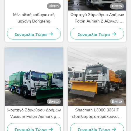
Βίντεο
Βίντεο
Μίνι οδική καθαριστική
Φορτηγό Σάρωθρου Δρόμων
μηχανή Dongfeng
Foton Auman 2 Αξόνων,
Φορτηγό Σάρωθρου Δρόμων
με Σύστημα Αναρρόφησης
Συνομιλία Τώρα
Συνομιλία Τώρα
Βίντεο
Βίντεο
Φορτηγό Σάρωθρου Δρόμων
Shacman L3000 336HP
Vacuum Foton Aumark με
εξοπλισμός απομάκρυνσης
Εκχιονιστικό
χιονότρυπας φτυάρι
αυτοκίνητο
Συνομιλία Τώρα
Συνομιλία Τώρα