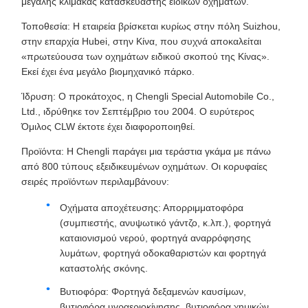
μεγάλης κλίμακας κατασκευαστής ειδικών οχημάτων.
Τοποθεσία: Η εταιρεία βρίσκεται κυρίως στην πόλη Suizhou,
στην επαρχία Hubei, στην Κίνα, που συχνά αποκαλείται
«πρωτεύουσα των οχημάτων ειδικού σκοπού της Κίνας».
Εκεί έχει ένα μεγάλο βιομηχανικό πάρκο.
Ίδρυση: Ο προκάτοχος, η Chengli Special Automobile Co.,
Ltd., ιδρύθηκε τον Σεπτέμβριο του 2004. Ο ευρύτερος
Όμιλος CLW έκτοτε έχει διαφοροποιηθεί.
Προϊόντα: Η Chengli παράγει μια τεράστια γκάμα με πάνω
από 800 τύπους εξειδικευμένων οχημάτων. Οι κορυφαίες
σειρές προϊόντων περιλαμβάνουν:
Οχήματα αποχέτευσης: Απορριμματοφόρα
(συμπιεστής, ανυψωτικό γάντζο, κ.λπ.), φορτηγά
καταιονισμού νερού, φορτηγά αναρρόφησης
λυμάτων, φορτηγά οδοκαθαριστών και φορτηγά
καταστολής σκόνης.
Βυτιοφόρα: Φορτηγά δεξαμενών καυσίμων,
βυτιοφόρα υγραεριοκίνησης, βυτιοφόρα χημικών