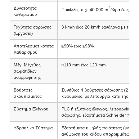
Δυνατότητα
2
Ποικίλλει, π.χ. 40.000 m
/ώρα έως 82.
καθαρισμού
Ταχύτητα σάρωσης
3 km/h έως 20 km/h (ανάλογα με τις συ
(Εργασία)
Αποτελεσματικότητα
≥90% έως ≥98%
Καθαρισμού
Μέγ. Μέγεθος
≈110 mm έως 120 mm
σωματιδίων
αναρρόφησης
Βούρτσες
Συνήθως 4 βούρτσες σάρωσης (2 σε κά
σκουπίσματος
κινούμενες, με λειτουργία κατά της σύγ
Σύστημα Ελέγχου
PLC ή έξυπνος έλεγχος, λειτουργία με έ
σάρωσης, εξαρτήματα Schneider που χ
Υδραυλικό Σύστημα
Εξαρτήματα υψηλής ποιότητας (μερικές 
ανύψωση του κάδου απορριμμάτων και 