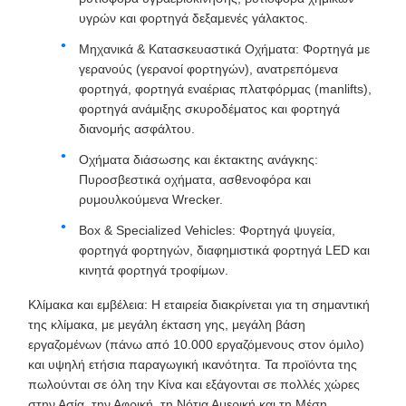
υγρών και φορτηγά δεξαμενές γάλακτος.
Μηχανικά & Κατασκευαστικά Οχήματα: Φορτηγά με
γερανούς (γερανοί φορτηγών), ανατρεπόμενα
φορτηγά, φορτηγά εναέριας πλατφόρμας (manlifts),
φορτηγά ανάμιξης σκυροδέματος και φορτηγά
διανομής ασφάλτου.
Οχήματα διάσωσης και έκτακτης ανάγκης:
Πυροσβεστικά οχήματα, ασθενοφόρα και
ρυμουλκούμενα Wrecker.
Box & Specialized Vehicles: Φορτηγά ψυγεία,
φορτηγά φορτηγών, διαφημιστικά φορτηγά LED και
κινητά φορτηγά τροφίμων.
Κλίμακα και εμβέλεια: Η εταιρεία διακρίνεται για τη σημαντική
της κλίμακα, με μεγάλη έκταση γης, μεγάλη βάση
εργαζομένων (πάνω από 10.000 εργαζόμενους στον όμιλο)
και υψηλή ετήσια παραγωγική ικανότητα. Τα προϊόντα της
πωλούνται σε όλη την Κίνα και εξάγονται σε πολλές χώρες
στην Ασία, την Αφρική, τη Νότια Αμερική και τη Μέση