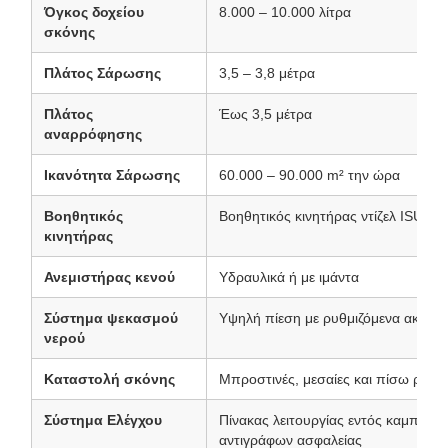
Όγκος δοχείου
8.000 – 10.000 λίτρα
σκόνης
Πλάτος Σάρωσης
3,5 – 3,8 μέτρα
Πλάτος
Έως 3,5 μέτρα
αναρρόφησης
Ικανότητα Σάρωσης
60.000 – 90.000 m² την ώρα
Βοηθητικός
Βοηθητικός κινητήρας ντίζελ ISUZU
κινητήρας
Ανεμιστήρας κενού
Υδραυλικά ή με ιμάντα
Σύστημα ψεκασμού
Υψηλή πίεση με ρυθμιζόμενα ακροφ
νερού
Καταστολή σκόνης
Μπροστινές, μεσαίες και πίσω ράβδ
Σύστημα Ελέγχου
Πίνακας λειτουργίας εντός καμπίνας
αντιγράφων ασφαλείας