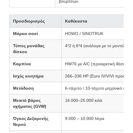
βουρτσών.
Προσδιορισμός
Καθέκαστα
Μάρκα σασί
HOWO / SINOTRUK
Τύπος μονάδας
4*2 ή 6*4 (ανάλογα με το μοντέλο)
δίσκου
Καμπίνα
HW76 με A/C (προαιρετική θέση ύπ
Ισχύς κινητήρα
266–336 HP (Euro IV/V/VI προαιρετι
Μετάδοση
6-τάχυτο / 10-τάχυτο μηχανικό κιβώ
Μεικτό βάρος
16.000–25.000 κιλά
οχήματος (GVW)
Όγκος Δεξαμενής
9.000 – 10.000 λίτρα
Νερού