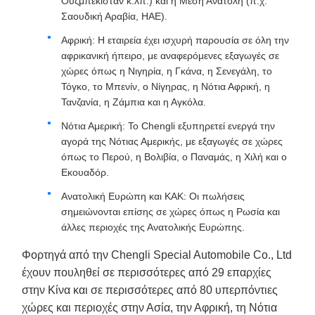
Ουζμπεκιστάν κ.λπ.) και η Μέση Ανατολή (π.χ.
Σαουδική Αραβία, ΗΑΕ).
Αφρική: Η εταιρεία έχει ισχυρή παρουσία σε όλη την
αφρικανική ήπειρο, με αναφερόμενες εξαγωγές σε
χώρες όπως η Νιγηρία, η Γκάνα, η Σενεγάλη, το
Τόγκο, το Μπενίν, ο Νίγηρας, η Νότια Αφρική, η
Τανζανία, η Ζάμπια και η Αγκόλα.
Νότια Αμερική: Το Chengli εξυπηρετεί ενεργά την
αγορά της Νότιας Αμερικής, με εξαγωγές σε χώρες
όπως το Περού, η Βολιβία, ο Παναμάς, η Χιλή και ο
Εκουαδόρ.
Ανατολική Ευρώπη και ΚΑΚ: Οι πωλήσεις
σημειώνονται επίσης σε χώρες όπως η Ρωσία και
άλλες περιοχές της Ανατολικής Ευρώπης.
Φορτηγά από την Chengli Special Automobile Co., Ltd
έχουν πουληθεί σε περισσότερες από 29 επαρχίες
στην Κίνα και σε περισσότερες από 80 υπερπόντιες
χώρες και περιοχές στην Ασία, την Αφρική, τη Νότια