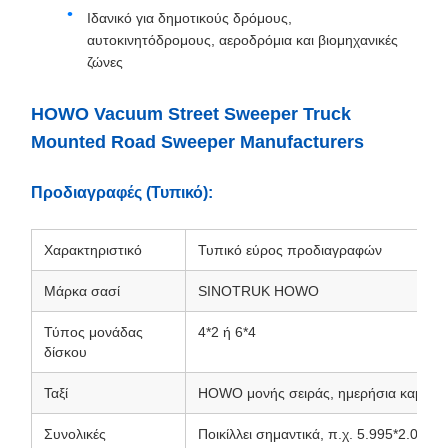
Ιδανικό για δημοτικούς δρόμους,
αυτοκινητόδρομους, αεροδρόμια και βιομηχανικές
ζώνες
HOWO Vacuum Street Sweeper Truck
Mounted Road Sweeper Manufacturers
Προδιαγραφές (Τυπικό):
Χαρακτηριστικό
Τυπικό εύρος προδιαγραφών
Μάρκα σασί
SINOTRUK HOWO
Τύπος μονάδας
4*2 ή 6*4
δίσκου
Ταξί
HOWO μονής σειράς, ημερήσια καμπίνα,
Συνολικές
Ποικίλλει σημαντικά, π.χ. 5.995*2.000