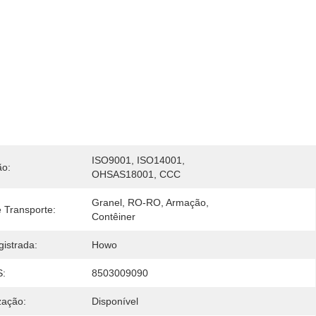
ISO9001, ISO14001, 
ão:
OHSAS18001, CCC
Granel, RO-RO, Armação, 
 Transporte:
Contêiner
istrada:
Howo
S:
8503009090
zação:
Disponível