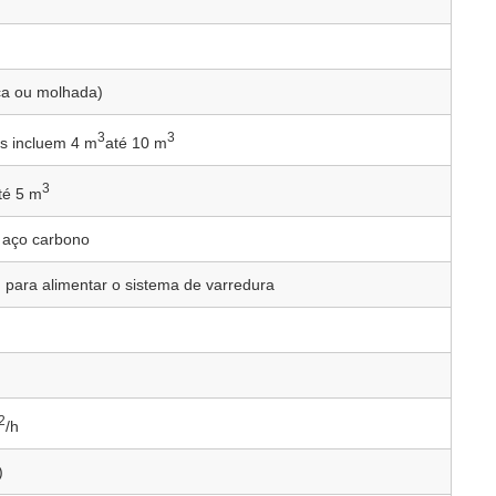
ca ou molhada)
3
3
ns incluem 4 m
até 10 m
3
té 5 m
u aço carbono
para alimentar o sistema de varredura
2
/h
)