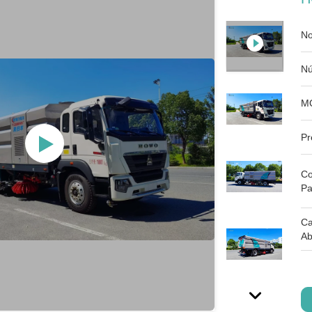
No
Nú
M
Pr
Co
Pa
Ca
Ab