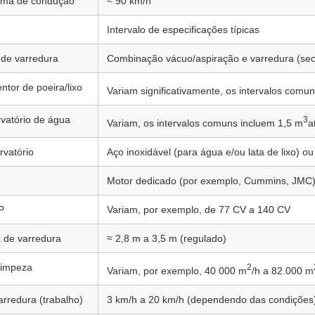
ima de condução
≈ 90 km/h
Intervalo de especificações típicas
 de varredura
Combinação vácuo/aspiração e varredura (se
ntor de poeira/lixo
Variam significativamente, os intervalos comu
vatório de água
3
Variam, os intervalos comuns incluem 1,5 m
a
rvatório
Aço inoxidável (para água e/ou lata de lixo) o
Motor dedicado (por exemplo, Cummins, JMC) 
P
Variam, por exemplo, de 77 CV a 140 CV
 de varredura
≈ 2,8 m a 3,5 m (regulado)
limpeza
2
Variam, por exemplo, 40 000 m
/h a 82.000 m
arredura (trabalho)
3 km/h a 20 km/h (dependendo das condições