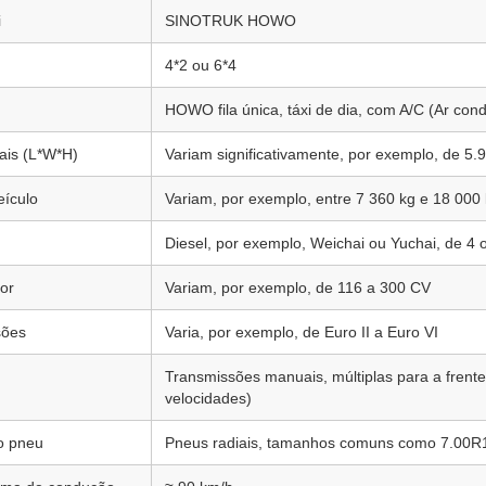
i
SINOTRUK HOWO
4*2 ou 6*4
HOWO fila única, táxi de dia, com A/C (Ar con
ais (L*W*H)
Variam significativamente, por exemplo, de 
eículo
Variam, por exemplo, entre 7 360 kg e 18 000
)
Diesel, por exemplo, Weichai ou Yuchai, de 4 o
or
Variam, por exemplo, de 116 a 300 CV
sões
Varia, por exemplo, de Euro II a Euro VI
Transmissões manuais, múltiplas para a frente
velocidades)
o pneu
Pneus radiais, tamanhos comuns como 7.00R