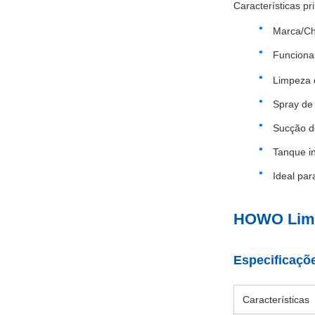
Características pri
Marca/C
Funciona
Limpeza d
Spray de
Sucção d
Tanque i
Ideal par
HOWO Limp
Especificaçõe
Características