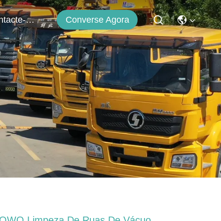
Converse Agora
Contacte-Nos
OWO Limpeza De Ruas De Vácuo