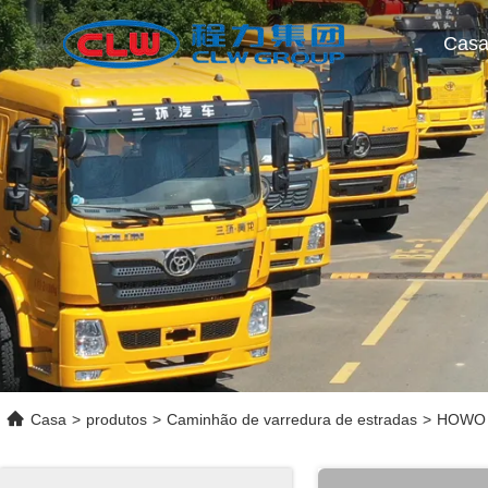
Cas
Casa
>
produtos
>
Caminhão de varredura de estradas
>
HOWO L