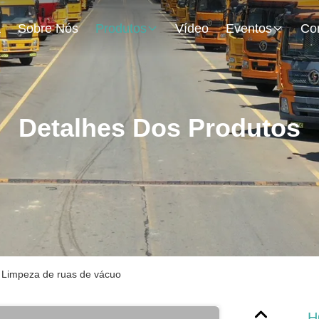
a
Sobre Nós
Produtos
Vídeo
Eventos
Detalhes Dos Produtos
impeza de ruas de vácuo
H