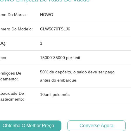
me Da Marca:
HOWO
mero Do Modelo:
CLW5070TSLJ6
OQ:
1
eço:
15000-35000 per unit
50% de depósito, o saldo deve ser pago
ndições De
gamento:
antes do embarque.
pacidade De
10unit pelo mês
astecimento:
Obtenha O Melhor Preço
Converse Agora