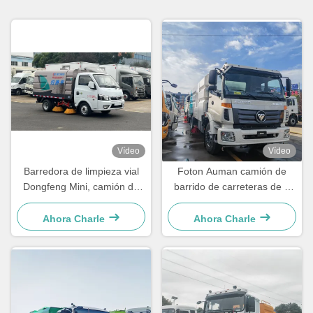
Vídeo
Vídeo
Barredora de limpieza vial
Foton Auman camión de
Dongfeng Mini, camión de
barrido de carreteras de 2
aspiración de polvo y
ejes camión de barrido de
pulverización de agua
calle de vacío
Ahora Charle
Ahora Charle