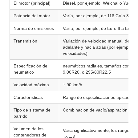
El motor (principal)
Diesel, por ejemplo, Weichai o Yuchai, 
Potencia del motor
Varía, por ejemplo, de 116 CV a 300 
Norma de emisiones
Varía, por ejemplo, de Euro II a Euro V
Transmisión
Variación de velocidad manual, de vel
adelante y hacia atrás (por ejemplo, d
velocidades)
Especificación del
neumáticos radiales, tamaños comun
neumático
9.00R20, o 295/80R22.5
Velocidad máxima
≈ 90 km/h
Características
Rango de especificaciones típicas
Tipo de sistema de
Combinación de vacío/aspiración y ba
barrido
Volumen de los
Varia significativamente, los rangos 
contenedores de
3
10 m