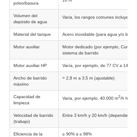
polvo/basura
Volumen del
Varia, los rangos comunes incluyen 1
depósito de agua
Material del tanque
Acero inoxidable (para agua y/o basur
Motor auxiliar
Motor dedicado (por ejemplo, Cummins
sistema de barrido
Motor auxiliar HP
Varía, por ejemplo, de 77 CV a 140 C
Ancho de barrido
≈ 2,8 m a 3,5 m (ajustable)
máximo
Capacidad de
2
Varia, por ejemplo, 40.000 m
/h hast
limpieza
Velocidad de barrido
Entre 3 km/h y 20 km/h (dependiendo 
(trabajo)
Eficiencia de la
≥ 90% a ≥ 98%